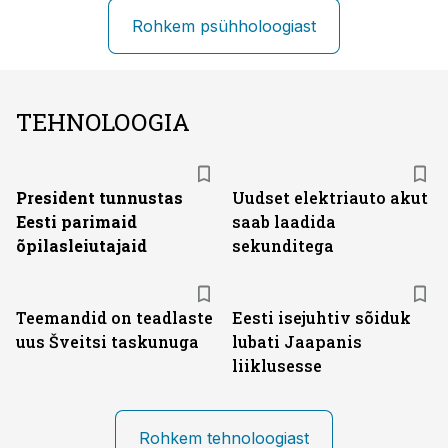
Rohkem psühholoogiast
TEHNOLOOGIA
President tunnustas
Uudset elektriauto akut
Eesti parimaid
saab laadida
õpilasleiutajaid
sekunditega
Teemandid on teadlaste
Eesti isejuhtiv sõiduk
uus Šveitsi taskunuga
lubati Jaapanis
liiklusesse
Rohkem tehnoloogiast