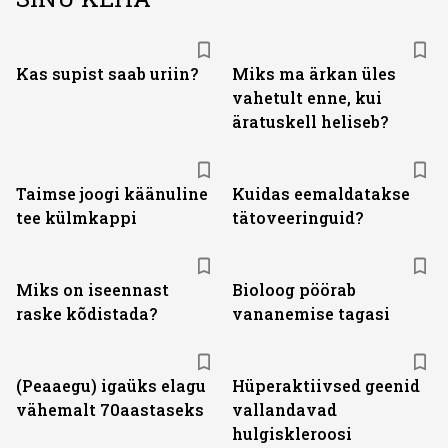
Kas supist saab uriin?
Miks ma ärkan üles
vahetult enne, kui
äratuskell heliseb?
Taimse joogi käänuline
Kuidas eemaldatakse
tee külmkappi
tätoveeringuid?
Miks on iseennast
Bioloog pöörab
raske kõdistada?
vananemise tagasi
(Peaaegu) igaüks elagu
Hüperaktiivsed geenid
vähemalt 70aastaseks
vallandavad
hulgiskleroosi