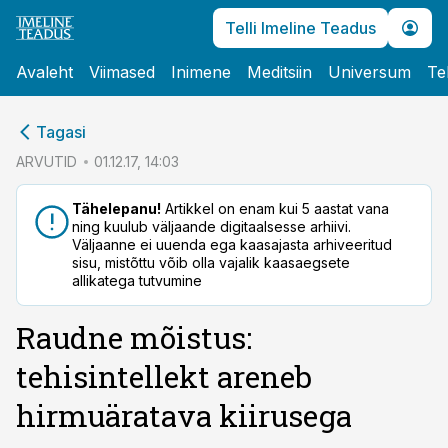
Telli Imeline Teadus
Avaleht
Viimased
Inimene
Meditsiin
Universum
Te
cebook
Tagasi
Twitter)
ARVUTID
01.12.17, 14:03
kedIn
Tähelepanu!
Artikkel on enam kui 5 aastat vana
ning kuulub väljaande digitaalsesse arhiivi.
ail
Väljaanne ei uuenda ega kaasajasta arhiveeritud
sisu, mistõttu võib olla vajalik kaasaegsete
k
allikatega tutvumine
Raudne mõistus:
tehisintellekt areneb
hirmuäratava kiirusega