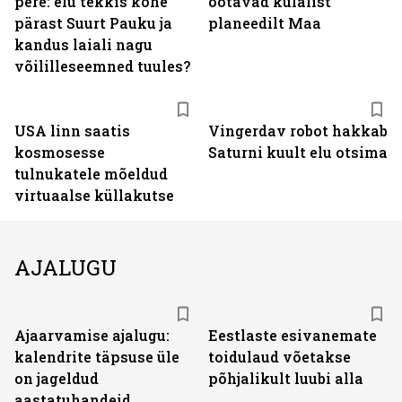
pere: elu tekkis kohe
ootavad külalist
pärast Suurt Pauku ja
planeedilt Maa
kandus laiali nagu
võililleseemned tuules?
USA linn saatis
Vingerdav robot hakkab
kosmosesse
Saturni kuult elu otsima
tulnukatele mõeldud
virtuaalse küllakutse
AJALUGU
Ajaarvamise ajalugu:
Eestlaste esivanemate
kalendrite täpsuse üle
toidulaud võetakse
on jageldud
põhjalikult luubi alla
aastatuhandeid