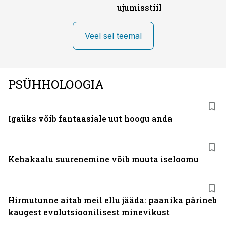
ujumisstiil
Veel sel teemal
PSÜHHOLOOGIA
Igaüks võib fantaasiale uut hoogu anda
Kehakaalu suurenemine võib muuta iseloomu
Hirmutunne aitab meil ellu jääda: paanika pärineb
kaugest evolutsioonilisest minevikust