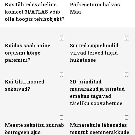
Kas tähtedevaheline
Päikesetorm halvas
komeet 3I/ATLAS võib
Maa
olla hoopis tehisobjekt?
Kuidas saab naine
Suured suguelundid
orgasmi kõige
viivad terved liigid
paremini?
hukatusse
Kui tihti noored
3D-prinditud
seksivad?
munarakud ja siiratud
emakas tagavad
täieliku soovahetuse
Meeste seksiisu suunab
Munarakule lähenedes
östrogeen ajus
muutub seemnerakkude