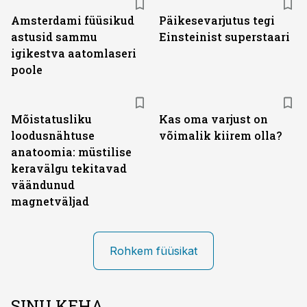
Amsterdami füüsikud
Päikesevarjutus tegi
astusid sammu
Einsteinist superstaari
igikestva aatomlaseri
poole
Mõistatusliku
Kas oma varjust on
loodusnähtuse
võimalik kiirem olla?
anatoomia: müstilise
keravälgu tekitavad
väändunud
magnetväljad
Rohkem füüsikat
SINU KEHA