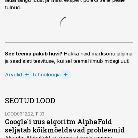
lauamängu luust ja lihast ekspert poleks selle peale
tulnud.
See teema pakub huvi?
Hakka neid märksõnu jälgima
ja saad alati teavituse, kui sel teemal ilmub midagi uut!
Arvutid
Tehnoloogia
SEOTUD LOOD
LOOD
06.12.22, 11:33
Google´i uus algoritm AlphaFold
seljatab kõikmõeldavad probleemid
Algoritm AlphaFold on õppinud järele aimama