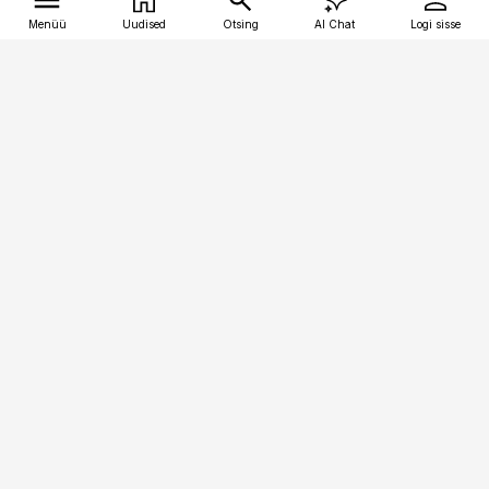
Menüü
Uudised
Otsing
AI Chat
Logi sisse
Vana-Lõuna 39/1, 19094 Tallinn
(+372) 667 0111
tellimiskeskus@aripaev.ee
Telli Imeline Teadus
Uudiskirjad
Kontakt
Sisu kasutamisõigused
Ajakirjaniku
eetikakoodeks
Üldtingimused
Privaatsustingimused
Küpsiste poliitika
KKK
Eesti Meediaettevõtete
Eelistuste haldamine
Liit