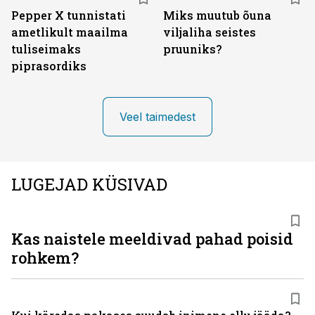
Pepper X tunnistati
Miks muutub õuna
ametlikult maailma
viljaliha seistes
tuliseimaks
pruuniks?
piprasordiks
Veel taimedest
LUGEJAD KÜSIVAD
Kas naistele meeldivad pahad poisid
rohkem?