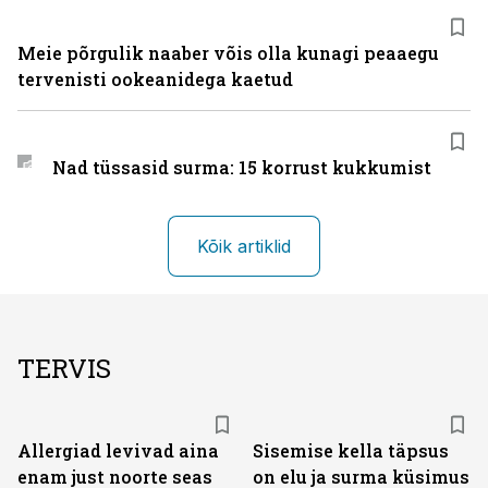
Meie põrgulik naaber võis olla kunagi peaaegu
tervenisti ookeanidega kaetud
Nad tüssasid surma: 15 korrust kukkumist
Kõik artiklid
TERVIS
Allergiad levivad aina
Sisemise kella täpsus
enam just noorte seas
on elu ja surma küsimus