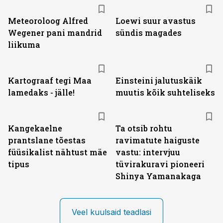
Meteoroloog Alfred
Loewi suur avastus
Wegener pani mandrid
sündis magades
liikuma
Kartograaf tegi Maa
Einsteini jalutuskäik
lamedaks - jälle!
muutis kõik suhteliseks
Kangekaelne
Ta otsib rohtu
prantslane tõestas
ravimatute haiguste
füüsikalist nähtust mäe
vastu: intervjuu
tipus
tüvirakuravi pioneeri
Shinya Yamanakaga
Veel kuulsaid teadlasi