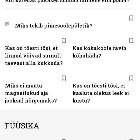
Kui käredas pakases suudab inimene ellu jääda?
Miks tekib pimesoolepõletik?
Kas on tõesti tõsi, et
Kas kokakoola ravib
linnud võivad surnult
kõhuhäda?
taevast alla kukkuda?
Miks ei muutu
Kas on tõesti tõsi, et
magnetlukud aja
kaaluta olekus leek ei
jooksul nõrgemaks?
kustu?
FÜÜSIKA