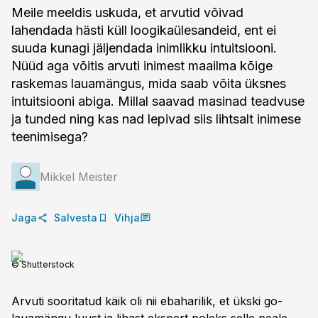
Meile meeldis uskuda, et arvutid võivad
lahendada hästi küll loogikaülesandeid, ent ei
suuda kunagi jäljendada inimlikku intuitsiooni.
Nüüd aga võitis arvuti inimest maailma kõige
raskemas lauamängus, mida saab võita üksnes
intuitsiooni abiga. Millal saavad masinad teadvuse
ja tunded ning kas nad lepivad siis lihtsalt inimese
teenimisega?
Mikkel Meister
Jaga
Salvesta
Vihja
© Shutterstock
Arvuti sooritatud käik oli nii ebaharilik, et ükski go-