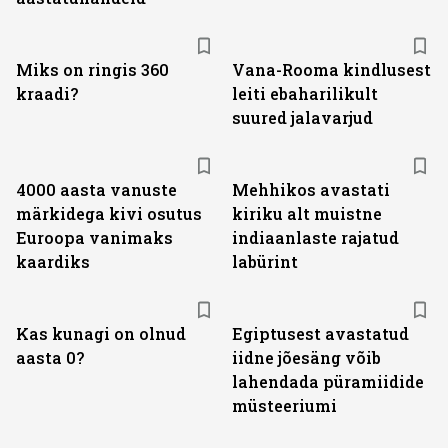
Miks on ringis 360
Vana-Rooma kindlusest
kraadi?
leiti ebaharilikult
suured jalavarjud
4000 aasta vanuste
Mehhikos avastati
märkidega kivi osutus
kiriku alt muistne
Euroopa vanimaks
indiaanlaste rajatud
kaardiks
labürint
Kas kunagi on olnud
Egiptusest avastatud
aasta 0?
iidne jõesäng võib
lahendada püramiidide
müsteeriumi