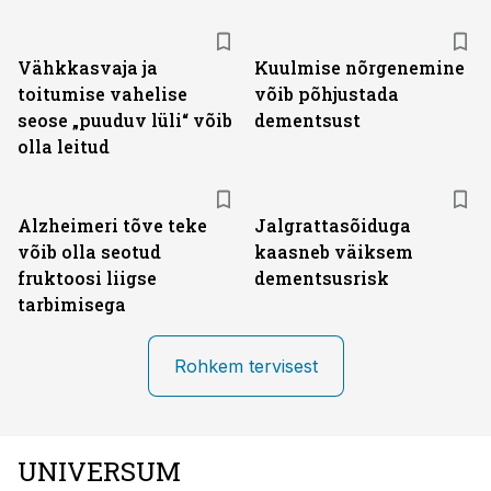
Vähkkasvaja ja
Kuulmise nõrgenemine
toitumise vahelise
võib põhjustada
seose „puuduv lüli“ võib
dementsust
olla leitud
Alzheimeri tõve teke
Jalgrattasõiduga
võib olla seotud
kaasneb väiksem
fruktoosi liigse
dementsusrisk
tarbimisega
Rohkem tervisest
UNIVERSUM