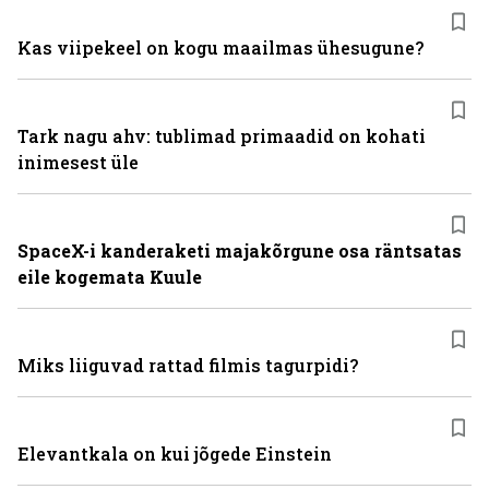
Kas viipekeel on kogu maailmas ühesugune?
Tark nagu ahv: tublimad primaadid on kohati
inimesest üle
SpaceX-i kanderaketi majakõrgune osa räntsatas
eile kogemata Kuule
Miks liiguvad rattad filmis tagurpidi?
Elevantkala on kui jõgede Einstein