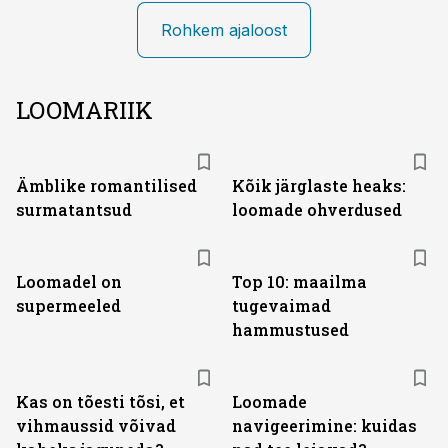
Rohkem ajaloost
LOOMARIIK
Ämblike romantilised
Kõik järglaste heaks:
surmatantsud
loomade ohverdused
Loomadel on
Top 10: maailma
supermeeled
tugevaimad
hammustused
Kas on tõesti tõsi, et
Loomade
vihmaussid võivad
navigeerimine: kuidas