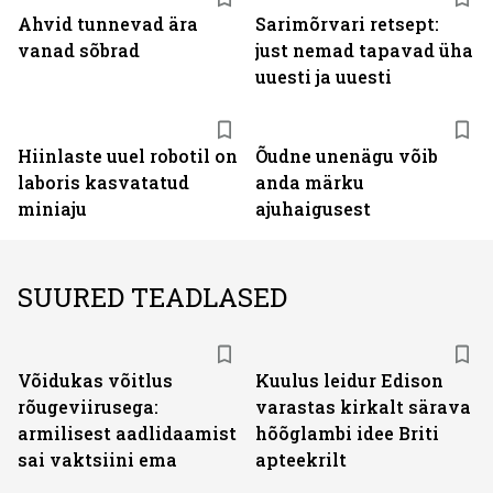
Ahvid tunnevad ära
Sarimõrvari retsept:
vanad sõbrad
just nemad tapavad üha
uuesti ja uuesti
Hiinlaste uuel robotil on
Õudne unenägu võib
laboris kasvatatud
anda märku
miniaju
ajuhaigusest
SUURED TEADLASED
Võidukas võitlus
Kuulus leidur Edison
rõugeviirusega:
varastas kirkalt särava
armilisest aadlidaamist
hõõglambi idee Briti
sai vaktsiini ema
apteekrilt