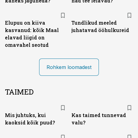
kaheks jaguneda?
nad tee leiavad?
Elupuu on kiiva
Tundlikud meeled
kasvanud: kõik Maal
juhatavad ööhulkureid
elavad liigid on
omavahel seotud
Rohkem loomadest
TAIMED
Mis juhtuks, kui
Kas taimed tunnevad
kaoksid kõik puud?
valu?