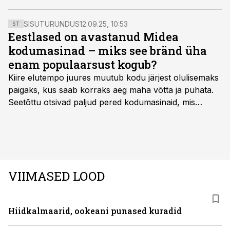
meid võitluses netikuritegevusega.
SISUTURUNDUS
12.09.25, 10:53
ST
Eestlased on avastanud Midea
kodumasinad – miks see bränd üha
enam populaarsust kogub?
Kiire elutempo juures muutub kodu järjest olulisemaks
paigaks, kus saab korraks aeg maha võtta ja puhata.
Seetõttu otsivad paljud pered kodumasinaid, mis
oleksid usaldusväärsed, säästaksid aega ja looksid
kodus mõnusama keskkonna. Just neid vajadusi täidab
rahvusvaheline kodumasinate tootja Midea, mis on
Eestis viimastel aastatel kiiresti tuntust kogunud.
VIIMASED LOOD
Hiidkalmaarid, ookeani punased kuradid