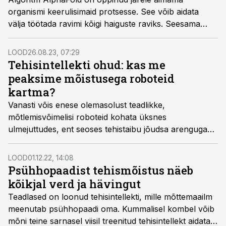
organismi keerulisimaid protsesse. See võib aidata
välja töötada ravimi kõigi haiguste raviks. Seesama
tehnoloogia võib lahendada ka muid probleeme,
näiteks kliimakriisi.
LOOD
26.08.23, 07:29
Tehisintellekti ohud: kas me
peaksime mõistusega roboteid
kartma?
Vanasti võis enese olemasolust teadlikke,
mõtlemisvõimelisi roboteid kohata üksnes
ulmejuttudes, ent seoses tehistaibu jõudsa arenguga
viimasel ajal hakkavad mõistusega robotid jõudma
reaalsusesse, olevikku. Kuus juhtivat
LOOD
01.12.22, 14:08
robootikaettevõtet on pidanud vajalikuks inimesi
Psühhopaadist tehismõistus näeb
hoiatada, et nende roboteid ei tohiks kasutada teistele
kõikjal verd ja hävingut
kahju tekitamiseks. Miks on see hoiatus üldse tarvilik?
Teadlased on loonud tehisintellekti, mille mõttemaailm
Kas me peaksime roboteid kartma?
meenutab psühhopaadi oma. Kummalisel kombel võib
mõni teine sarnasel viisil treenitud tehisintellekt aidata