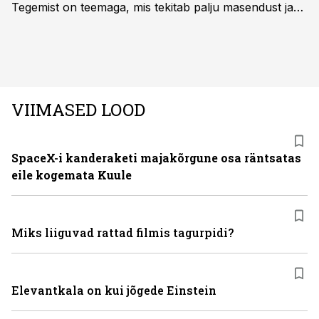
Tegemist on teemaga, mis tekitab palju masendust ja
ebakindlust ning mõjub negatiivselt elukvaliteedile. Mis
on kõige efektiivseim viis peatada juuste väljalangemine
ning juuksed taas tihedaks ja tugevaks saada?
VIIMASED LOOD
SpaceX-i kanderaketi majakõrgune osa räntsatas
eile kogemata Kuule
Miks liiguvad rattad filmis tagurpidi?
Elevantkala on kui jõgede Einstein