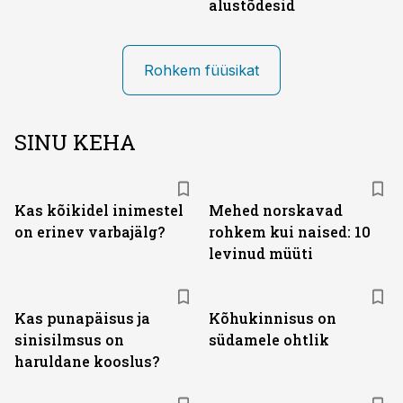
alustõdesid
Rohkem füüsikat
SINU KEHA
Kas kõikidel inimestel
Mehed norskavad
on erinev varbajälg?
rohkem kui naised: 10
levinud müüti
Kas punapäisus ja
Kõhukinnisus on
sinisilmsus on
südamele ohtlik
haruldane kooslus?