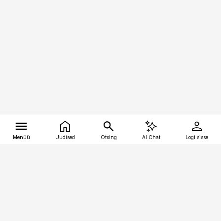
Menüü
Uudised
Otsing
AI Chat
Logi sisse
Vana-Lõuna 39/1, 19094 Tallinn
(+372) 667 0111
tellimiskeskus@aripaev.ee