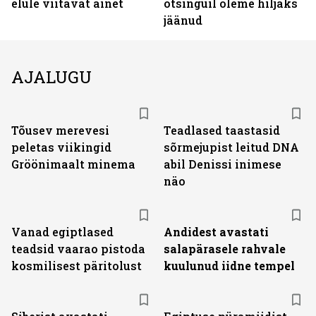
elule viitavat ainet
otsinguil oleme hiljaks
jäänud
AJALUGU
Tõusev merevesi
Teadlased taastasid
peletas viikingid
sõrmejupist leitud DNA
Gröönimaalt minema
abil Denissi inimese
näo
Vanad egiptlased
Andidest avastati
teadsid vaarao pistoda
salapärasele rahvale
kosmilisest päritolust
kuulunud iidne tempel