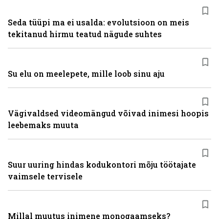
Seda tüüpi ma ei usalda: evolutsioon on meis
tekitanud hirmu teatud nägude suhtes
Su elu on meelepete, mille loob sinu aju
Vägivaldsed videomängud võivad inimesi hoopis
leebemaks muuta
Suur uuring hindas kodukontori mõju töötajate
vaimsele tervisele
Millal muutus inimene monogaamseks?