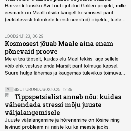
Harvardi füüsiku Avi Loebi juhitud Galileo projekt, mille
eesmärk on Maalt otsida kaugelt kosmosest pärit
(eeldatavasti tulnukate konstrueeritud) objekte, teatas,
et nad ongi nüüd Vaikse ookeani põhjast ühe
tähtedevahelisest ruumist pärit objekti fragmendid
LOOD
24.11.23, 06:29
avastanud.
Kosmosest jõuab Maale aina enam
põnevaid proove
Me ei tea täpselt, kuidas elu Maal tekkis, aga sellele
võib ehk vastuse anda Marsilt pärit tolmuga kapsel.
Suure hulga lähemas ja kaugemas tulevikus toimuvate
missioonidega tuuakse teistelt taevakehadelt proove
koju, Maale. Need võivad aidata meil teada saada, kas
SISUTURUNDUS
02.10.25, 12:39
ST
me oleme universumis üksi.
Tippspetsialist annab nõu: kuidas
vähendada stressi mõju juuste
väljalangemisele
Juuste väljalangemine ja hõrenemine on tõsine ning
levinud probleem nii naiste kui ka meeste jaoks.