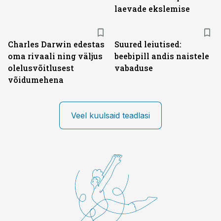
laevade ekslemise
Charles Darwin edestas
Suured leiutised:
oma rivaali ning väljus
beebipill andis naistele
olelusvõitlusest
vabaduse
võidumehena
Veel kuulsaid teadlasi