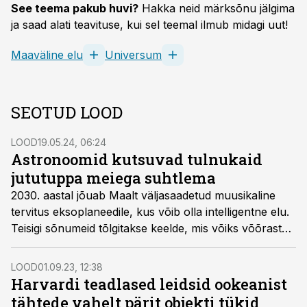
See teema pakub huvi?
Hakka neid märksõnu jälgima
ja saad alati teavituse, kui sel teemal ilmub midagi uut!
Maaväline elu
Universum
SEOTUD LOOD
LOOD
19.05.24, 06:24
Astronoomid kutsuvad tulnukaid
jututuppa meiega suhtlema
2030. aastal jõuab Maalt väljasaadetud muusikaline
tervitus eksoplaneedile, kus võib olla intelligentne elu.
Teisigi sõnumeid tõlgitakse keelde, mis võiks võõrastel
planeetidel mõistetav olla, ning need saadetakse teele
ülitäpse sihikuga laser­teleskoobi abil.
LOOD
01.09.23, 12:38
Harvardi teadlased leidsid ookeanist
tähtede vahelt pärit objekti tükid