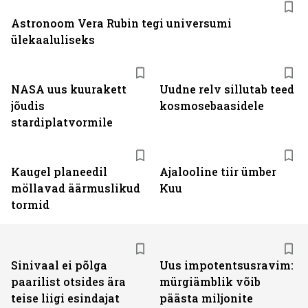
Astronoom Vera Rubin tegi universumi
ülekaaluliseks
NASA uus kuurakett
Uudne relv sillutab teed
jõudis
kosmosebaasidele
stardiplatvormile
Kaugel planeedil
Ajalooline tiir ümber
möllavad äärmuslikud
Kuu
tormid
Sinivaal ei põlga
Uus impotentsusravim:
paarilist otsides ära
mürgiämblik võib
teise liigi esindajat
päästa miljonite