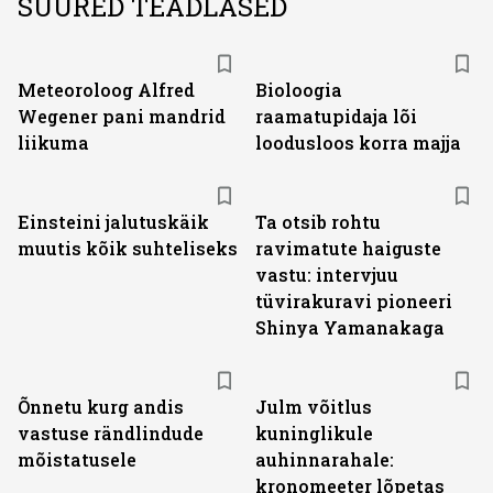
SUURED TEADLASED
Meteoroloog Alfred
Bioloogia
Wegener pani mandrid
raamatupidaja lõi
liikuma
loodusloos korra majja
Einsteini jalutuskäik
Ta otsib rohtu
muutis kõik suhteliseks
ravimatute haiguste
vastu: intervjuu
tüvirakuravi pioneeri
Shinya Yamanakaga
Õnnetu kurg andis
Julm võitlus
vastuse rändlindude
kuninglikule
mõistatusele
auhinnarahale:
kronomeeter lõpetas