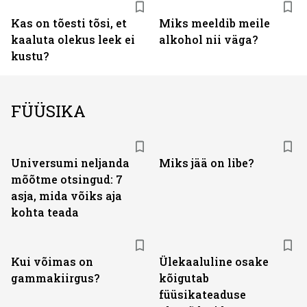
Kas on tõesti tõsi, et
Miks meeldib meile
kaaluta olekus leek ei
alkohol nii väga?
kustu?
FÜÜSIKA
Universumi neljanda
Miks jää on libe?
mõõtme otsingud: 7
asja, mida võiks aja
kohta teada
Kui võimas on
Ülekaaluline osake
gammakiirgus?
kõigutab
füüsikateaduse