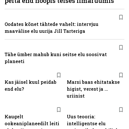
peita end hoopis teises ilmaruumis
Oodates kõnet tähtede vahelt: intervjuu
maavälise elu uurija Jill Tarteriga
Tähe ümber mahub kuni seitse elu soosivat
planeeti
Kas jäisel kuul peidab
Marsi baas ehitatakse
end elu?
higist, verest ja ...
uriinist
Kaugelt
Uus teooria:
ookeaniplaneedilt leiti
intelligentse elu