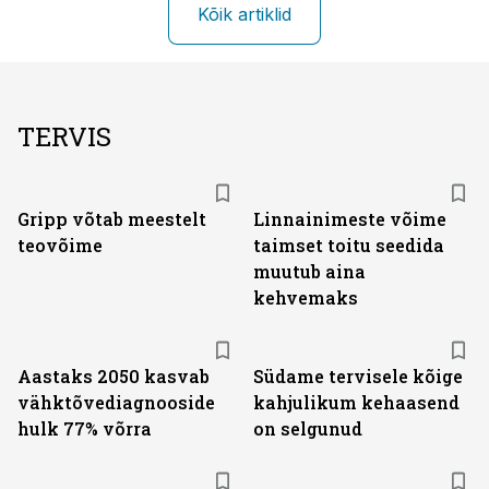
Kõik artiklid
TERVIS
Gripp võtab meestelt
Linnainimeste võime
teovõime
taimset toitu seedida
muutub aina
kehvemaks
Aastaks 2050 kasvab
Südame tervisele kõige
vähktõvediagnooside
kahjulikum kehaasend
hulk 77% võrra
on selgunud