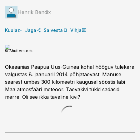
Henrik Bendix
Kuula
Jaga
Salvesta
Vihja
© Shutterstock
Okeaanias Paapua Uus-­Guinea kohal hõõguv tulekera
valgus­tas 8. jaanuaril 2014 põhja­taevast. Manuse
saarest umbes 300 kilomeetri kaugusel sööstis läbi
Maa atmosfääri meteoor. Taevakivi tükid sadasid
merre. Oli see ikka tavaline kivi?