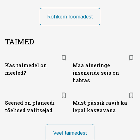
Rohkem loomadest
TAIMED
Kas taimedel on
Maa aineringe
meeled?
inseneride seis on
habras
Seened on planeedi
Must pässik ravib ka
tõelised valitsejad
lepal kasvavana
Veel taimedest