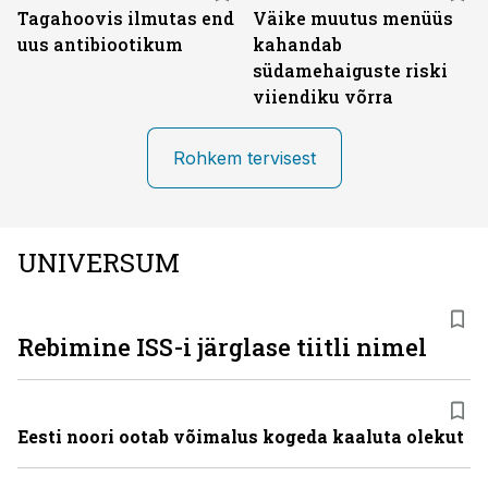
Tagahoovis ilmutas end
Väike muutus menüüs
uus antibiootikum
kahandab
südamehaiguste riski
viiendiku võrra
Rohkem tervisest
UNIVERSUM
Rebimine ISS-i järglase tiitli nimel
Eesti noori ootab võimalus kogeda kaaluta olekut