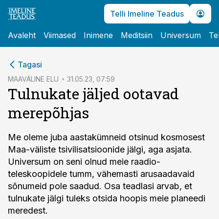
Telli Imeline Teadus
Avaleht
Viimased
Inimene
Meditsiin
Universum
Te
cebook
Tagasi
Twitter)
MAAVÄLINE ELU
31.05.23, 07:59
Tulnukate jäljed ootavad
kedIn
merepõhjas
ail
k
Me oleme juba aastakümneid otsinud kosmosest
Maa-väliste tsivilisatsioonide jälgi, aga asjata.
Universum on seni olnud meie raadio­
teleskoopidele tumm, vähemasti arusaadavaid
sõnumeid pole saadud. Osa teadlasi arvab, et
tulnukate jälgi tuleks otsida hoopis meie planeedi
meredest.