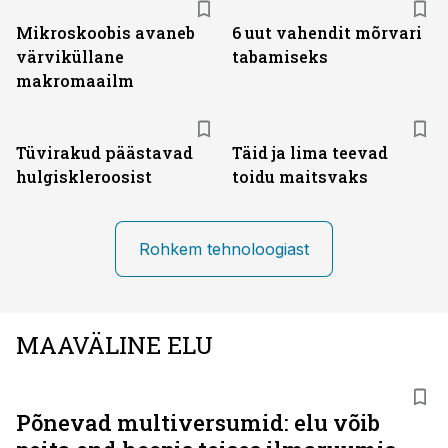
Mikroskoobis avaneb
6 uut vahendit mõrvari
värviküllane
tabamiseks
makromaailm
Tüvirakud päästavad
Täid ja lima teevad
hulgiskleroosist
toidu maitsvaks
Rohkem tehnoloogiast
MAAVÄLINE ELU
Põnevad multiversumid: elu võib