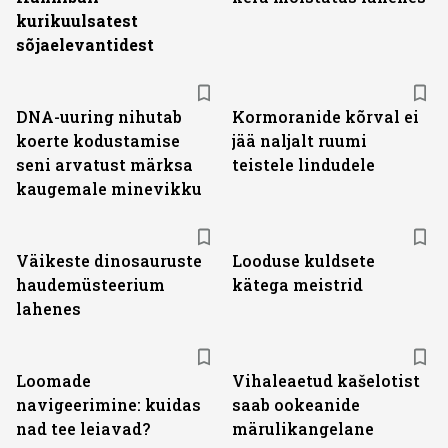
kurikuulsatest
sõjaelevantidest
DNA-uuring nihutab
Kormoranide kõrval ei
koerte kodustamise
jää naljalt ruumi
seni arvatust märksa
teistele lindudele
kaugemale minevikku
Väikeste dinosauruste
Looduse kuldsete
haudemüsteerium
kätega meistrid
lahenes
Loomade
Vihaleaetud kašelotist
navigeerimine: kuidas
saab ookeanide
nad tee leiavad?
märulikangelane