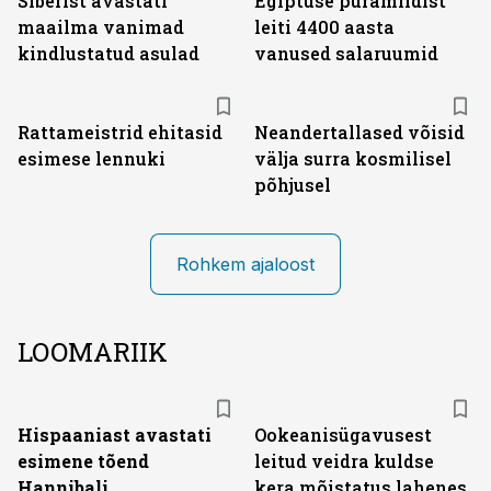
Siberist avastati
Egiptuse püramiidist
maailma vanimad
leiti 4400 aasta
kindlustatud asulad
vanused salaruumid
Rattameistrid ehitasid
Neandertallased võisid
esimese lennuki
välja surra kosmilisel
põhjusel
Rohkem ajaloost
LOOMARIIK
Hispaaniast avastati
Ookeanisügavusest
esimene tõend
leitud veidra kuldse
Hannibali
kera mõistatus lahenes