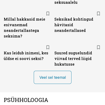
seksuaalelu
Millal hakkasid meie
Seksikad kohtingud
esivanemad
hävitasid
neandertallastega
neandertallased
seksima?
Kas leidub inimesi, kes
Suured suguelundid
üldse ei soovi seksi?
viivad terved liigid
hukatusse
Veel sel teemal
PSÜHHOLOOGIA