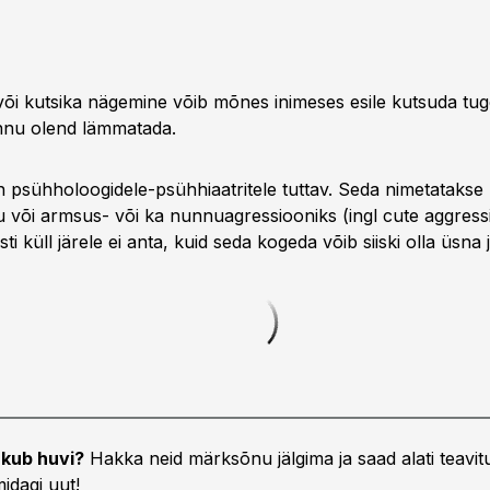
õi kutsika nägemine võib mõnes inimeses esile kutsuda tug
nnu olend lämmatada.
 psühholoogidele-psühhiaatritele tuttav. Seda nimetataks
 või armsus- või ka nunnu­agressiooniks (ingl cute aggressi
ti küll järele ei anta, kuid seda kogeda võib siiski olla üsna 
kub huvi?
Hakka neid märksõnu jälgima ja saad alati teavitu
idagi uut!