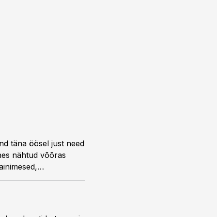
nd täna öösel just need
unes nähtud võõras
ainimesed,