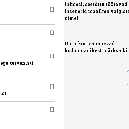
inimesi, seetõttu töötavad
insenerid maailma vaigis
nimel
Üürnikud vananevad
koduomanikest märksa kii
egu tervenisti
ist