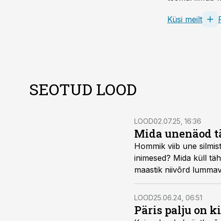
Küsi meilt
SEOTUD LOOD
LOOD
02.07.25, 16:36
Mida unenäod 
Hommik viib une silmis
inimesed? Mida küll tä
maastik niivõrd lummav
teadmamehed kui ka te
LOOD
25.06.24, 06:51
Päris palju on 