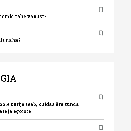
oomid tähe vanust?
alt näha?
GIA
le uurija teab, kuidas ära tunda
te ja egoiste