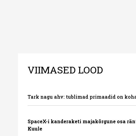
VIIMASED LOOD
Tark nagu ahv: tublimad primaadid on koha
SpaceX-i kanderaketi majakõrgune osa rän
Kuule