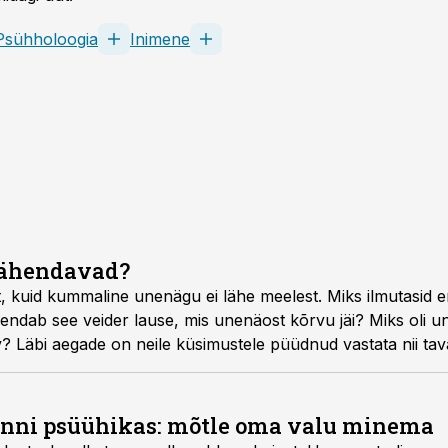
Psühholoogia
Inimene
tähendavad?
t, kuid kummaline unenägu ei lähe meelest. Miks ilmutasid e
hendab see veider lause, mis unenäost kõrvu jäi? Miks oli 
? Läbi aegade on neile küsimustele püüdnud vastata nii tav
adlased.
kinni psüühikas: mõtle oma valu minema