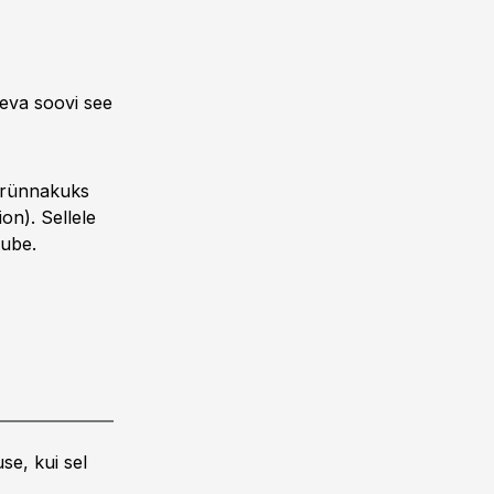
eva soovi see
e rünnakuks
on). Sellele
jube.
se, kui sel