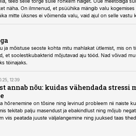
ela, teeb selle torge sulle rohkem haiget. Uue meetodiga su
eket näha. On ilmnenud, et psüühika mängib valu kogemises p
ika mitte üksnes ei võimenda valu, vaid ajul on selle vastu 
ega
 ja mõistuse seoste kohta mitu mahlakat ütlemist, mis on t
, et soolestikubakterid mõjutavad aju tööd. Nad võivad m
ks töinajaks.
0.25, 12:39
ist annab nõu: kuidas vähendada stressi m
le
a hõrenemine on tõsine ning levinud probleem nii naiste ku
s tekitab palju masendust ja ebakindlust ning mõjub negatiiv
im viis peatada juuste väljalangemine ning juuksed taas tih