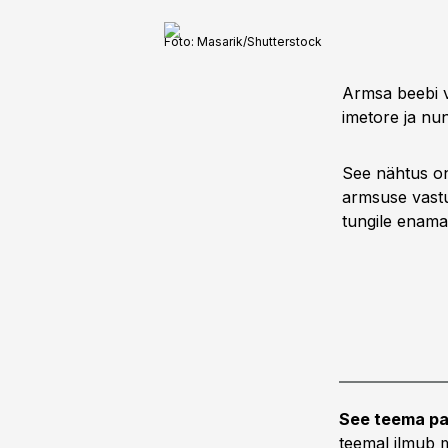
Foto:
Masarik/Shutterstock
Armsa beebi v
imetore ja nu
See nähtus on
armsuse vastu
tungile enamas
See teema pa
teemal ilmub m