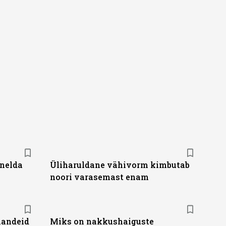
õnelda
Üliharuldane vähivorm kimbutab
noori varasemast enam
handeid
Miks on nakkushaiguste