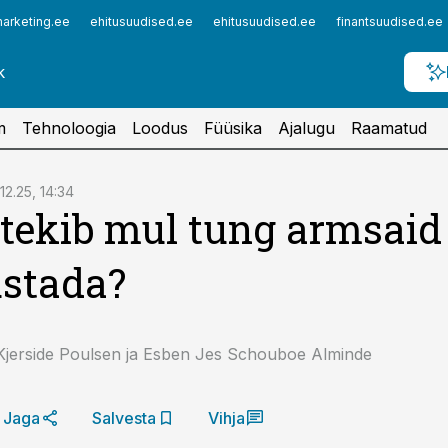
arketing.ee
ehitusuudised.ee
ehitusuudised.ee
finantsuudised.ee
m
Tehnoloogia
Loodus
Füüsika
Ajalugu
Raamatud
.12.25, 14:34
tekib mul tung armsaid
stada?
Kjerside Poulsen ja Esben Jes Schouboe Alminde
Jaga
Salvesta
Vihja