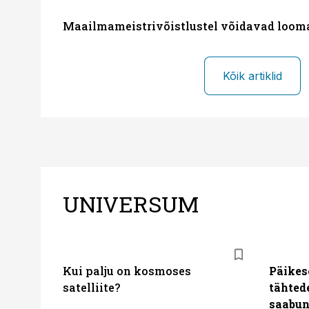
Maailmameistrivõistlustel võidavad loom
Kõik artiklid
UNIVERSUM
Kui palju on kosmoses
Päikes
satelliite?
tähted
saabun