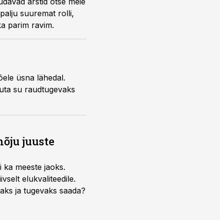
udavad arstid otse meie
alju suuremat rolli,
ka parim ravim.
õele üsna lähedal.
uuta su raudtugevaks
õju juuste
i ka meeste jaoks.
selt elukvaliteedile.
edaks ja tugevaks saada?