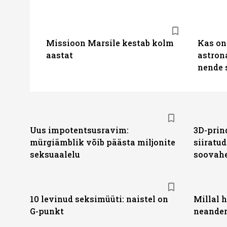
Missioon Marsile kestab kolm
Kas on 
aastat
astron
nende 
Uus impotentsusravim:
3D-prin
mürgiämblik võib päästa miljonite
siiratu
seksuaalelu
soovah
10 levinud seksimüüti: naistel on
Millal 
G-punkt
neander