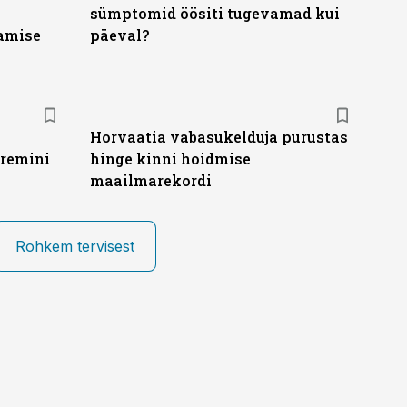
sümptomid öösiti tugevamad kui
tamise
päeval?
Horvaatia vabasukelduja purustas
remini
hinge kinni hoidmise
maailmarekordi
Rohkem tervisest