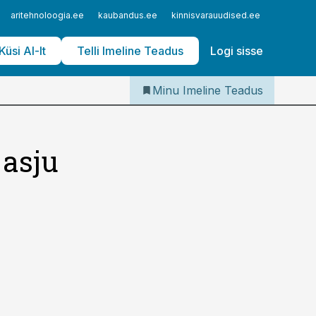
Iseteenindus
aritehnoloogia.ee
kaubandus.ee
kinnisvarauudised.ee
logistika
Telli Imeline Teadus
Küsi AI-lt
Telli Imeline Teadus
Logi sisse
Minu Imeline Teadus
 asju