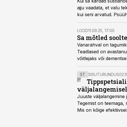
Kui sa kardad süstlanõ
ajju vaadata, et valu t
kui seni arvatud. Psüüh
LOOD
11.09.25, 17:00
Sa mõtled soolt
Vanarahval on tagumiku
Teadlased on avastanud
võitlejaks või dementse
ST
SISUTURUNDUS
02.1
Tippspetsial
väljalangemise
Juuste väljalangemine j
Tegemist on teemaga, mi
Mis on kõige efektiivse