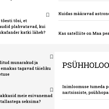
Kuidas määravad astron
tõesti tõsi, et
audid plahvatavad, kui
skafander katki läheb?
Kas satelliite on Maa pe
PSÜHHOLOO
ditud munarakud ja
d emakas tagavad täieliku
etuse
Inimloomuse tumeda poo
nartsissiste, psühhopaa
hakkasid meie esivanemad
tallastega seksima?