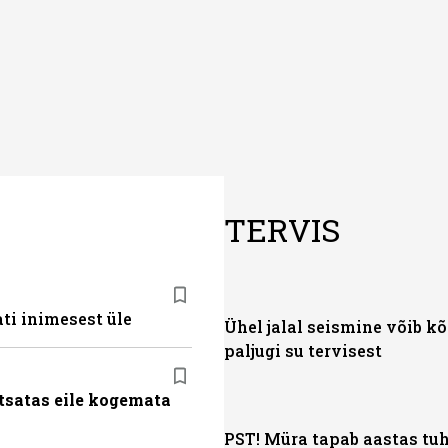
TERVIS
ti inimesest üle
Ühel jalal seismine võib k
paljugi su tervisest
tsatas eile kogemata
PST! Müra tapab aastas tu