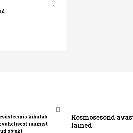
ad
Kosmosesond avast
esüsteemis kihutab
evahelisest ruumist
lained
ud objekt