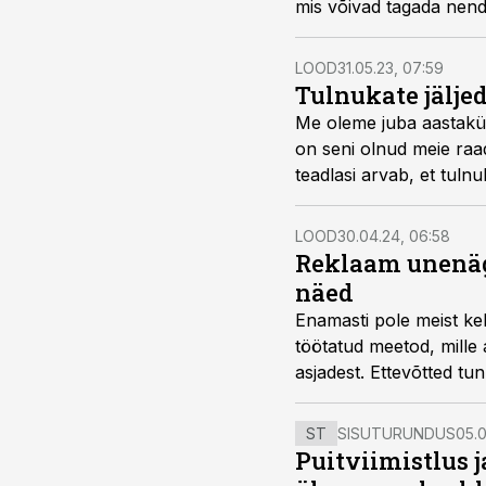
mis võivad tagada nend
LOOD
31.05.23, 07:59
Tulnukate jälje
Me oleme juba aastakümn
on seni olnud meie raa
teadlasi arvab, et tuln
LOOD
30.04.24, 06:58
Reklaam unenäg
näed
Enamasti pole meist kel
töötatud meetod, mille
asjadest. Ettevõtted t
ST
SISUTURUNDUS
05.0
Puitviimistlus j