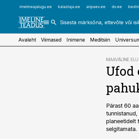
ehitusuudised.ee
raamatupidaja.ee
imelineajalugu.ee
kalastaja.ee
aripaev.ee
dv.ee
bestm
finantsuudised.ee
toostusuudised.ee
aritehnoloogia.ee
Avaleht
Viimased
Inimene
Meditsiin
Universu
cebook
MAAVÄLINE ELU
Ufod 
Twitter)
kedIn
pahu
ail
k
Pärast 60 aa
tunnistanud,
planeetidelt 
selgitamata.