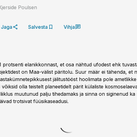
jerside Poulsen
Jaga
Salvesta
Vihja
protsenti elanikkonnast, et osa nähtud ufodest ehk tuvas
jektidest on Maa-välist päritolu. Suur määr ei tähenda, et ne
Aastakümnetepikkusest jälitustööst hoolimata pole ametlikke 
võiksid olla teistelt planeetidelt pärit külaliste kosmose­laev
liiklus muutunud palju tihedamaks ja sinna on siginenud ka s
äivad trotsivat füüsikaseadusi.