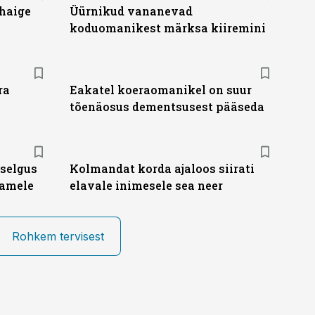
 haige
Üürnikud vananevad
koduomanikest märksa kiiremini
ra
Eakatel koeraomanikel on suur
tõenäosus dementsusest pääseda
 selgus
Kolmandat korda ajaloos siirati
damele
elavale inimesele sea neer
Rohkem tervisest