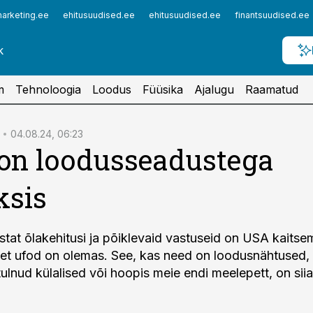
arketing.ee
ehitusuudised.ee
ehitusuudised.ee
finantsuudised.ee
m
Tehnoloogia
Loodus
Füüsika
Ajalugu
Raamatud
04.08.24, 06:23
on loodusseadustega
ksis
stat õlakehitusi ja põiklevaid vastuseid on USA kaitse
 et ufod on olemas. See, kas need on loodusnähtused, t
tulnud külalised või hoopis meie endi meelepett, on siia