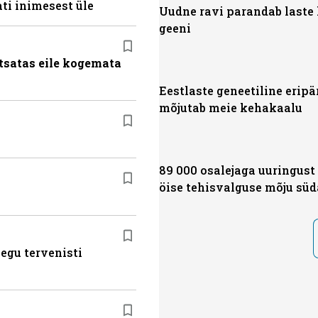
ti inimesest üle
Uudne ravi parandab laste
geeni
tsatas eile kogemata
Eestlaste geneetiline eripä
mõjutab meie kehakaalu
89 000 osalejaga uuringust
öise tehisvalguse mõju sü
egu tervenisti