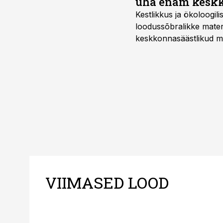
üha enam keskk
Kestlikkus ja ökoloogil
loodussõbralikke mater
keskkonnasäästlikud mate
–mugavuse?
VIIMASED LOOD