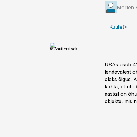
Morten K
Kuula
© Shutterstock
USAs usub 41 
lendavatest ob
oleks õigus. 
kohta, et ufod 
aastail on õhu
objekte, mis n