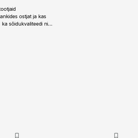
ootjaid
nkides ostjat ja kas
 ka sõidukvaliteedi ning