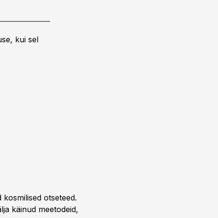
se, kui sel
 kosmilised otseteed.
älja käinud meetodeid,