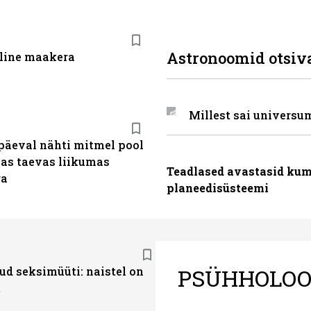
Astronoomid otsiv
iline maakera
Millest sai universu
päeval nähti mitmel pool
as taevas liikumas
Teadlased avastasid kum
ra
planeedisüsteemi
PSÜHHOLOO
ud seksimüüti: naistel on
t