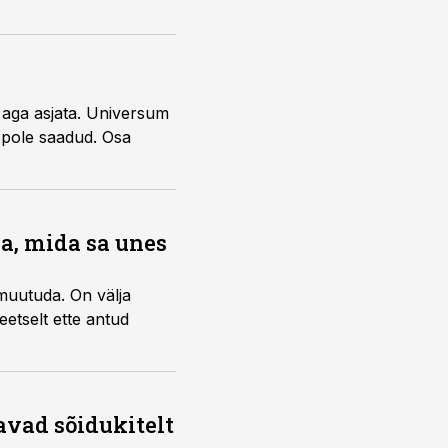
, aga asjata. Universum
 pole saadud. Osa
, mida sa unes
 muutuda. On välja
etselt ette antud
avad sõidukitelt