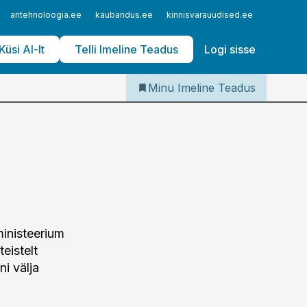
Iseteenindus
aritehnoloogia.ee
kaubandus.ee
kinnisvarauudised.ee
logistika
Telli Imeline Teadus
Küsi AI-lt
Telli Imeline Teadus
Logi sisse
Minu Imeline Teadus
ministeerium
eistelt
ni välja