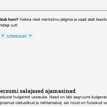
kub huvi?
Hakka neid märksõnu jälgima ja saad alati teavitu
idagi uut!
Universum
versumi salajased ajamasinad
eiduvat hulganisti ussiauke. Need on läbi aegruumi kulgevad
 püsinud oletuslikud ja nähtamatud, siis nüüd on füüsikud v