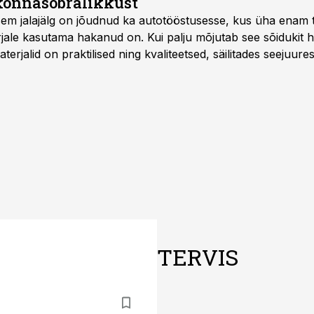
onnasõbralikkust
isem jalajälg on jõudnud ka autotööstusesse, kus üha enam t
jale kasutama hakanud on. Kui palju mõjutab see sõidukit ha
rjalid on praktilised ning kvaliteetsed, säilitades seejuures
TERVIS