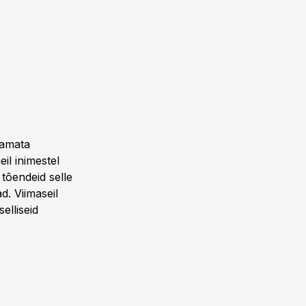
tamata
il inimestel
tõendeid selle
ad. Viimaseil
elliseid