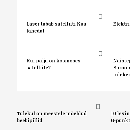
Laser tabab satelliiti Kuu
Elektr
lähedal
Kui palju on kosmoses
Naiste
satelliite?
Euroop
tuleke
Tulekul on meestele mõeldud
10 levin
beebipillid
G-punk