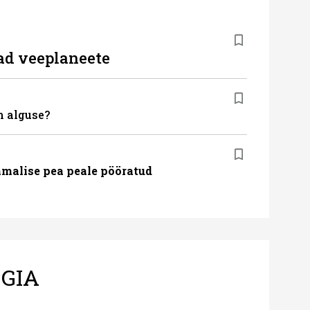
ad veeplaneete
m alguse?
malise pea peale pööratud
GIA