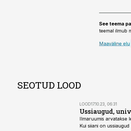
See teema pa
teemal ilmub m
Maaväline elu
SEOTUD LOOD
LOOD
17.10.23, 06:31
Ussiaugud, uni
Ilmaruumis arvatakse l
Kui siiani on ussiaugud