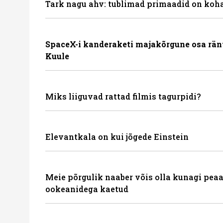
Tark nagu ahv: tublimad primaadid on koha
SpaceX-i kanderaketi majakõrgune osa rän
Kuule
Miks liiguvad rattad filmis tagurpidi?
Elevantkala on kui jõgede Einstein
Meie põrgulik naaber võis olla kunagi peaa
ookeanidega kaetud