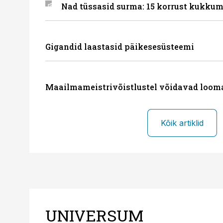
Nad tüssasid surma: 15 korrust kukkum
Gigandid laastasid päikesesüsteemi
Maailmameistrivõistlustel võidavad loom
Kõik artiklid
UNIVERSUM