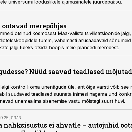
ele universumi looduslikele ajamasinatele juurdepääsu.
d ootavad merepõhjas
eid otsinud kosmosest Maa-väliste tsivilisatsioonide jälgi
dio­teleskoopidele tumm, vähemasti arusaadavaid sõnumeid
ukate jälgi tuleks otsida hoopis meie planeedi meredest.
udesse? Nüüd saavad teadlased mõjutada
lelgi kontrolli oma unenägude üle, ent õige varsti võib see
 abil suudavad teadlased suunata inimesi nägema und konkre
unnevad unemaailma sisenemise vastu mõistagi suurt huvi.
9.25, 09:13
a nahksisustus ei ahvatle – autojuhid oot