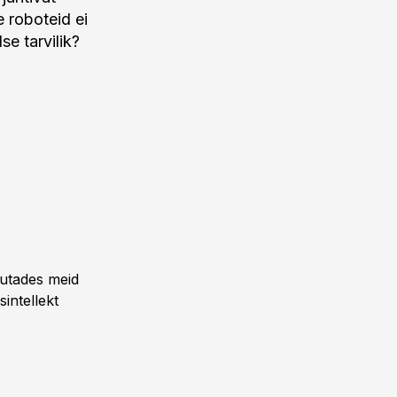
 roboteid ei
se tarvilik?
sutades meid
intellekt