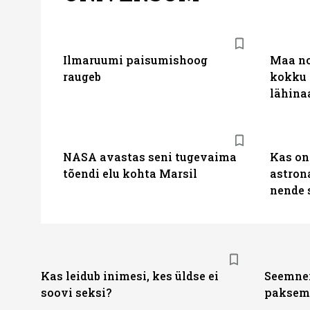
Ilmaruumi paisumishoog
Maa no
raugeb
kokku 
lähina
NASA avastas seni tugevaima
Kas on 
tõendi elu kohta Marsil
astron
nende 
Kas leidub inimesi, kes üldse ei
Seemner
soovi seksi?
paksem