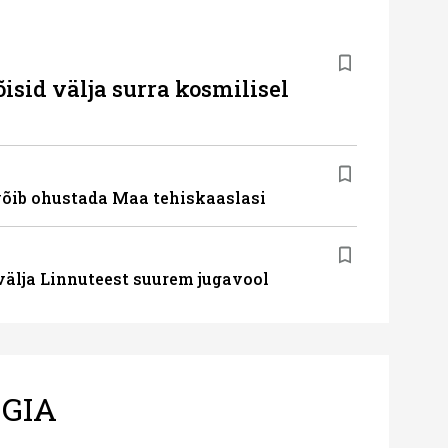
isid välja surra kosmilisel
võib ohustada Maa tehiskaaslasi
välja Linnuteest suurem jugavool
GIA