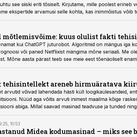
tu see siiski eriti tõsiselt. Kirjutame, mille poolest erineb v
e ekspertide arvamusi selle kohta, kas inimmõistus võib te
mõtlemisvõime: kuus olulist fakti tehisi
u enamat kui ChatGPT juturobot. Algoritmid on mängus iga ko
aprognoosi või paned Netflixist mängima mõne seriaali. Me 
lgust. Mõne aasta pärast teeb see meie eest tõenäoliselt enam
 tehisintellekt areneb hirmuäratava kii
t arvutid võivad lahendada hästi küll loogikaülesandeid, en
tuitsiooni. Nüüd aga võitis arvuti inimest maailma kõige ra
tsiooni abiga. Millal saavad masinad teadvuse ja tunded ning 
sega?
9.25, 10:53
vastanud Midea kodumasinad – miks see 