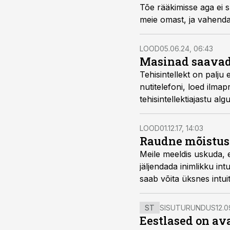
Tõe rääkimisse aga ei suh
meie omast, ja vahendam
LOOD
05.06.24, 06:43
Masinad saavad 
Tehisintellekt on palj
nutitelefoni, loed ilm
tehisintellektiajastu a
LOOD
01.12.17, 14:03
Raudne mõistus:
Meile meeldis uskuda, e
jäljendada inimlikku in
saab võita üksnes intui
lihtsalt inimese teenimi
ST
SISUTURUNDUS
12.0
Eestlased on a