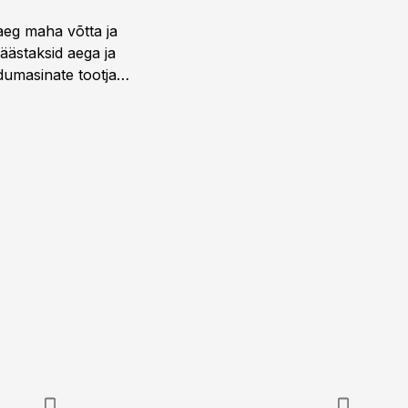
aeg maha võtta ja
äästaksid aega ja
umasinate tootja