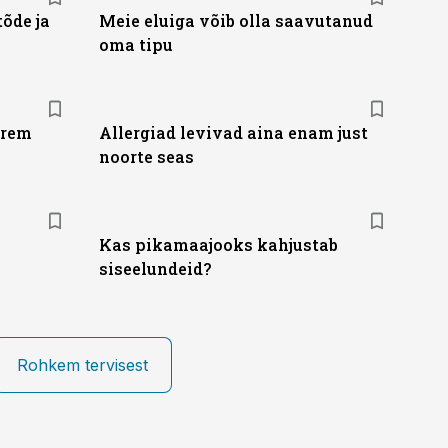
tõde ja
Meie eluiga võib olla saavutanud
oma tipu
urem
Allergiad levivad aina enam just
noorte seas
Kas pikamaajooks kahjustab
siseelundeid?
Rohkem tervisest