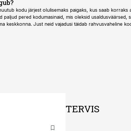
gub?
muutub kodu järjest olulisemaks paigaks, kus saab korraks 
ad paljud pered kodumasinaid, mis oleksid usaldusväärsed, s
 keskkonna. Just neid vajadusi täidab rahvusvaheline kod
mastel aastatel kiiresti tuntust kogunud.
TERVIS