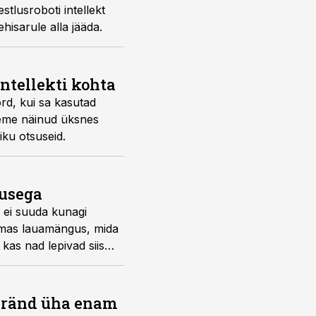
estlusroboti intellekt
hisarule alla jääda.
ntellekti kohta
rd, kui sa kasutad
oleme näinud üksnes
iku otsuseid.
rusega
t ei suuda kunagi
skemas lauamängus, mida
kas nad lepivad siis
bränd üha enam