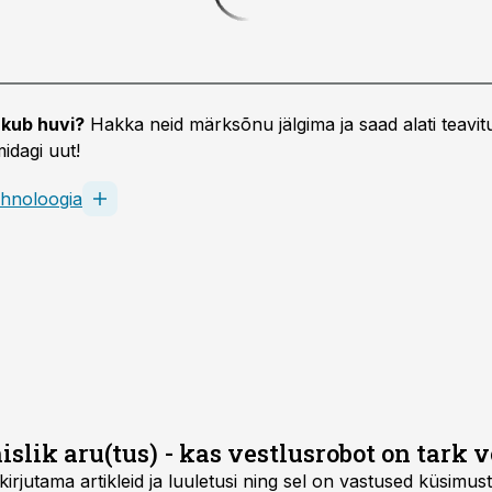
kub huvi?
Hakka neid märksõnu jälgima ja saad alati teavitu
idagi uut!
hnoloogia
lik aru(tus) - kas vestlusrobot on tark 
rjutama artikleid ja luuletusi ning sel on vastused küsimuste