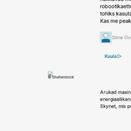
robootikaett
tohiks kasuta
Kas me peak
Stine O
Kuula
© Shutterstock
Arukad masina
energiaallikan
Skynet, mis p