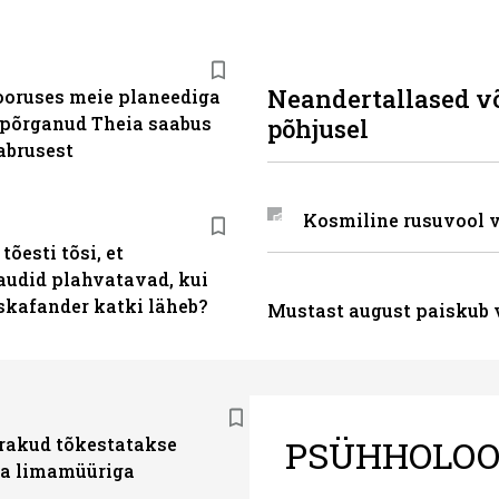
Neandertallased võ
oruses meie planeediga
põrganud Theia saabus
põhjusel
abrusest
Kosmiline rusuvool 
tõesti tõsi, et
audid plahvatavad, kui
skafander katki läheb?
Mustast august paiskub 
PSÜHHOLOO
akud tõkestatakse
a limamüüriga