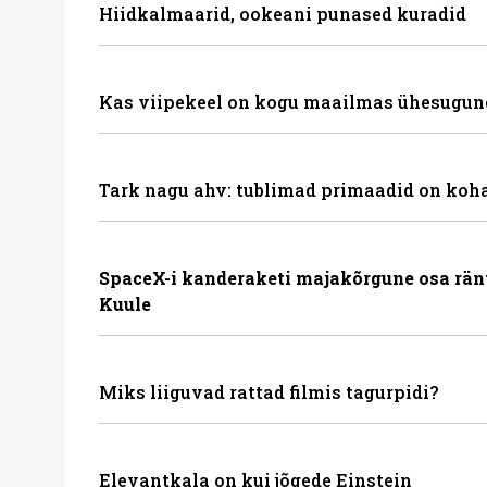
Hiidkalmaarid, ookeani punased kuradid
Kas viipekeel on kogu maailmas ühesugun
Tark nagu ahv: tublimad primaadid on koha
SpaceX-i kanderaketi majakõrgune osa rän
Kuule
Miks liiguvad rattad filmis tagurpidi?
Elevantkala on kui jõgede Einstein