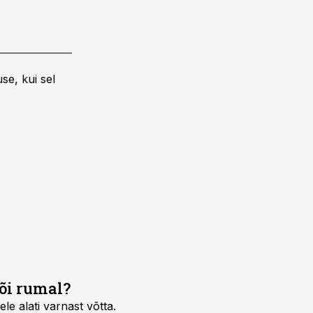
se, kui sel
või rumal?
le alati varnast võtta.