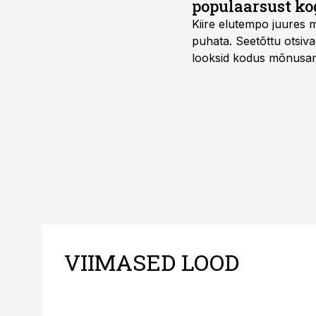
populaarsust ko
Kiire elutempo juures 
puhata. Seetõttu otsiv
looksid kodus mõnusama
Midea, mis on Eestis vii
VIIMASED LOOD