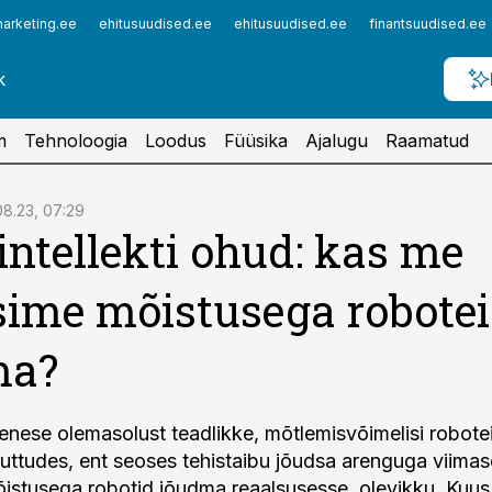
arketing.ee
ehitusuudised.ee
ehitusuudised.ee
finantsuudised.ee
m
Tehnoloogia
Loodus
Füüsika
Ajalugu
Raamatud
08.23, 07:29
intellekti ohud: kas me
ime mõistusega robote
ma?
 enese olemasolust teadlikke, mõtlemisvõimelisi robote
uttudes, ent seoses tehistaibu jõudsa arenguga viimase
stusega robotid jõudma reaalsusesse, olevikku. Kuus 