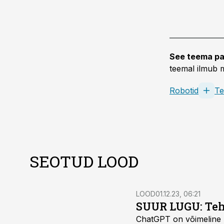
See teema pa
teemal ilmub m
Robotid
Te
SEOTUD LOOD
LOOD
01.12.23, 06:21
SUUR LUGU: Tehis
ChatGPT on võimeline ki