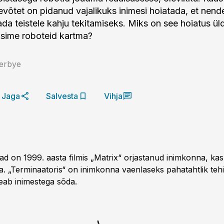
evõtet on pidanud vajalikuks inimesi hoiatada, et nende
da teistele kahju tekitamiseks. Miks on see hoiatus üld
sime roboteid kartma?
verbye
Jaga
Salvesta
Vihja
d on 1999. aasta filmis „Matrix“ orjastanud inimkonna, ka
a. „Termi­naatoris“ on inimkonna vaenlaseks pahatahtlik tehis
eab inimestega sõda.