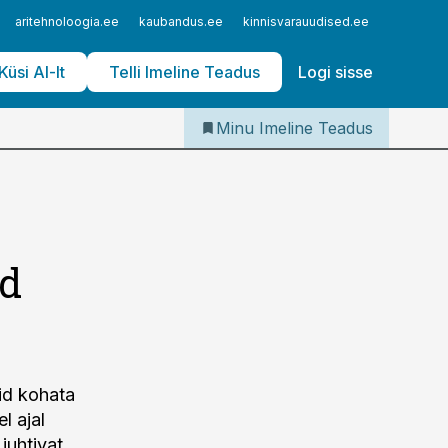
Iseteenindus
aritehnoloogia.ee
kaubandus.ee
kinnisvarauudised.ee
logistika
Telli Imeline Teadus
Küsi AI-lt
Telli Imeline Teadus
Logi sisse
Minu Imeline Teadus
id
id kohata
l ajal
juhtivat