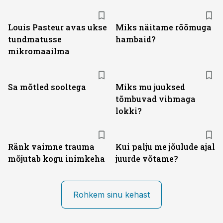
Louis Pasteur avas ukse
Miks näitame rõõmuga
tundmatusse
hambaid?
mikromaailma
Sa mõtled sooltega
Miks mu juuksed
tõmbuvad vihmaga
lokki?
Ränk vaimne trauma
Kui palju me jõulude ajal
mõjutab kogu inimkeha
juurde võtame?
Rohkem sinu kehast