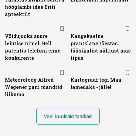
hõõglambi idee Briti
apteekrilt
Võidujooks suure
Kangekaelne
leiutise nimel: Bell
prantslane tõestas
patentis telefoni enne
füüsikalist nähtust mäe
konkurente
tipus
Meteoroloog Alfred
Kartograaf tegi Maa
Wegener pani mandrid
lamedaks - jälle!
liikuma
Veel kuulsaid teadlasi