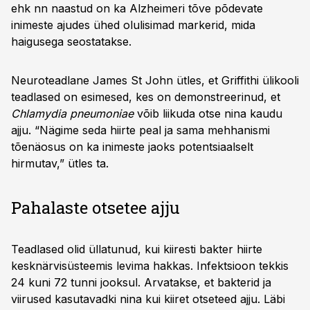
ehk nn naastud on ka Alzheimeri tõve põdevate
inimeste ajudes ühed olulisimad markerid, mida
haigusega seostatakse.
Neuroteadlane James St John ütles, et Griffithi ülikooli
teadlased on esimesed, kes on demonstreerinud, et
Chlamydia pneumoniae
võib liikuda otse nina kaudu
ajju. “Nägime seda hiirte peal ja sama mehhanismi
tõenäosus on ka inimeste jaoks potentsiaalselt
hirmutav,” ütles ta.
Pahalaste otsetee ajju
Teadlased olid üllatunud, kui kiiresti bakter hiirte
kesknärvisüsteemis levima hakkas. Infektsioon tekkis
24 kuni 72 tunni jooksul. Arvatakse, et bakterid ja
viirused kasutavadki nina kui kiiret otseteed ajju. ​Läbi