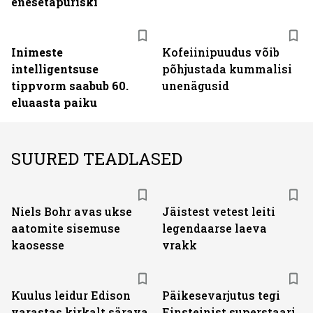
enesetapuriski
Inimeste
Kofeiinipuudus võib
intelligentsuse
põhjustada kummalisi
tippvorm saabub 60.
unenägusid
eluaasta paiku
SUURED TEADLASED
Niels Bohr avas ukse
Jäistest vetest leiti
aatomite sisemuse
legendaarse laeva
kaosesse
vrakk
Kuulus leidur Edison
Päikesevarjutus tegi
varastas kirkalt särava
Einsteinist superstaari