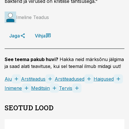
bakterid ja viirused on kriitilise tähtsusega."​
Imeline Teadus
Jaga
Vihja
See teema pakub huvi?
Hakka neid märksõnu jälgima
ja saad alati teavituse, kui sel teemal ilmub midagi uut!
Aju
Arstiteadus
Arstiteadused
Haigused
Inimene
Meditsiin
Tervis
SEOTUD LOOD