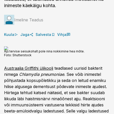
inimeste käekäigu kohta. ​
Imeline Teadus
Kuula
Jaga
Salvesta
Vihja
Aju tervise seisukohalt pole nina nokkimine hea mõte.
Foto:
Shutterstock
Austraalia Griffithi ülikooli
teadlased uurisid bakterit
nimega
Chlamydia pneumoniae
. See võib inimestel
põhjustada kopsupõletikku ja seda on leitud enamiku
hilise algusega dementsust põdevate inimeste ajudest.
Hiirtega tehtud katsed näitasid, et see bakter suudab
liikuda läbi haistmisnärvi ninaõõnest ajju. Reaktsiooni
või immuunsüsteemi vastusena tekkisid hiirte ajudes
beeta-amüloidvalgu ladestused. Selle valgu ladestused