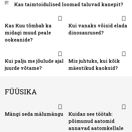
Kas taimtoidulised loomad taluvad kanepit?
Kas Kuu tõmbab ka
Kui vanaks võisid elada
midagi muud peale
dinosaurused?
ookeanide?
Kui palju me jõulude ajal
Mis juhtuks, kui kõik
juurde võtame?
mäestikud kaoksid?
FÜÜSIKA
Mängi seda mälumängu
Kuidas see töötab:
põimunud aatomid
annavad aatomkellale