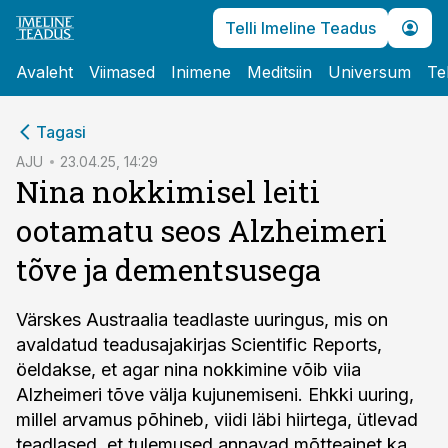
Telli Imeline Teadus
Avaleht
Viimased
Inimene
Meditsiin
Universum
Te
cebook
cebook
Tagasi
Twitter)
Twitter)
AJU
23.04.25, 14:29
Nina nokkimisel leiti
kedIn
kedIn
ootamatu seos Alzheimeri
ail
ail
tõve ja dementsusega
k
k
Värskes Austraalia teadlaste uuringus, mis on
avaldatud teadusajakirjas Scientific Reports,
öeldakse, et agar nina nokkimine võib viia
Alzheimeri tõve välja kujunemiseni. Ehkki uuring,
millel arvamus põhineb, viidi läbi hiirtega, ütlevad
teadlased, et tulemused annavad mõtteainet ka