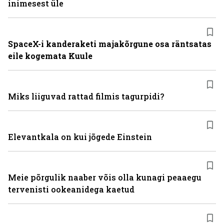
inimesest üle
SpaceX-i kanderaketi majakõrgune osa räntsatas
eile kogemata Kuule
Miks liiguvad rattad filmis tagurpidi?
Elevantkala on kui jõgede Einstein
Meie põrgulik naaber võis olla kunagi peaaegu
tervenisti ookeanidega kaetud