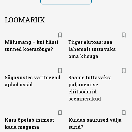
LOOMARIIK
Mälumäng – kui hästi
Tiiger elutoas: saa
tunned koeratõuge?
lähemalt tuttavaks
oma kiisuga
Sügavustes varitsevad
Saame tuttavaks:
aplad ussid
paljunemise
eliitsõdurid
seemnerakud
Karu õpetab inimest
Kuidas saurused välja
kaua magama
surid?