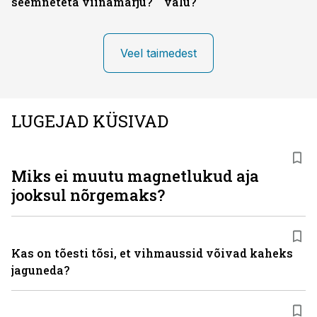
seemneteta viinamarju?
valu?
Veel taimedest
LUGEJAD KÜSIVAD
Miks ei muutu magnetlukud aja
jooksul nõrgemaks?
Kas on tõesti tõsi, et vihmaussid võivad kaheks
jaguneda?