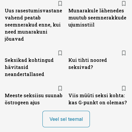
Uus rasestumisvastane
Munarakule lähenedes
vahend peatab
muutub seemnerakkude
seemnerakud enne, kui
ujumisstiil
need munarakuni
jõuavad
Seksikad kohtingud
Kui tihti noored
hävitasid
seksivad?
neandertallased
Meeste seksiisu suunab
Viis müüti seksi kohta:
östrogeen ajus
kas G-punkt on olemas?
Veel sel teemal