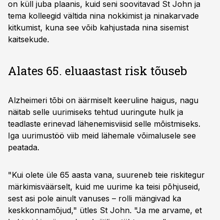
on küll juba plaanis, kuid seni soovitavad St John ja
tema kolleegid vältida nina nokkimist ja ninakarvade
kitkumist, kuna see võib kahjustada nina sisemist
kaitsekude.​
Alates 65. eluaastast risk tõuseb
Alzheimeri tõbi on äärmiselt keeruline haigus, nagu
näitab selle uurimiseks tehtud uuringute hulk ja
teadlaste erinevad lähenemisviisid selle mõistmiseks.
Iga uurimustöö viib meid lähemale võimalusele see
peatada.​
"Kui olete üle 65 aasta vana, suureneb teie riskitegur
märkimisväärselt, kuid me uurime ka teisi põhjuseid,
sest asi pole ainult vanuses – rolli mängivad ka
keskkonnamõjud," ütles St John. "Ja me arvame, et