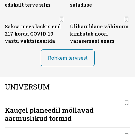
edukalt terve silm
saladuse
Saksa mees laskis end
Üliharuldane vähivorm
217 korda COVID-19
kimbutab noori
vastu vaktsineerida
varasemast enam
Rohkem tervisest
UNIVERSUM
Kaugel planeedil möllavad
äärmuslikud tormid