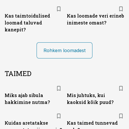
Kas taimtoidulised
Kas loomade veri erineb
loomad taluvad
inimeste omast?
kanepit?
Rohkem loomadest
TAIMED
Miks ajab sibula
Mis juhtuks, kui
hakkimine nutma?
kaoksid kõik puud?
Kuidas aretatakse
Kas taimed tunnevad