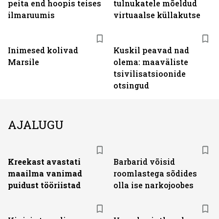
peita end hoopis teises
tulnukatele mõeldud
ilmaruumis
virtuaalse küllakutse
Inimesed kolivad
Kuskil peavad nad
Marsile
olema: maaväliste
tsivilisatsioonide
otsingud
AJALUGU
Kreekast avastati
Barbarid võisid
maailma vanimad
roomlastega sõdides
puidust tööriistad
olla ise narkojoobes