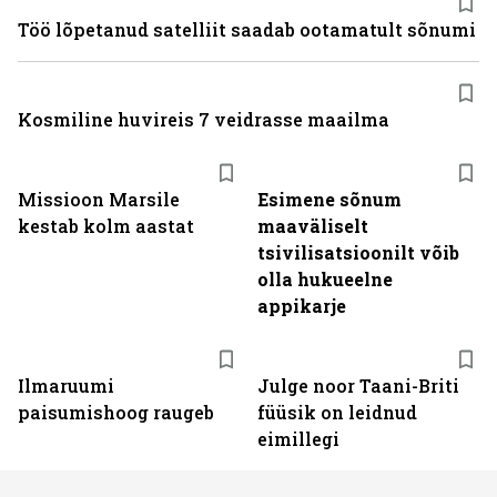
Töö lõpetanud satelliit saadab ootamatult sõnumi
Kosmiline huvireis 7 veidrasse maailma
Missioon Marsile
Esimene sõnum
kestab kolm aastat
maaväliselt
tsivilisatsioonilt võib
olla hukueelne
appikarje
Ilmaruumi
Julge noor Taani-Briti
paisumishoog raugeb
füüsik on leidnud
eimillegi