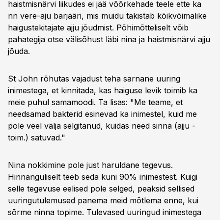
haistmisnärvi liikudes ei jää võõrkehade teele ette ka
nn vere-aju barjääri, mis muidu takistab kõikvõimalike
haigustekitajate ajju jõudmist. Põhimõtteliselt võib
pahategija otse välisõhust läbi nina ja haistmisnärvi ajju
jõuda.
St John rõhutas vajadust teha sarnane uuring
inimestega, et kinnitada, kas haiguse levik toimib ka
meie puhul samamoodi. Ta lisas: "Me teame, et
needsamad bakterid esinevad ka inimestel, kuid me
pole veel välja selgitanud, kuidas need sinna (ajju -
toim.) satuvad."​
Nina nokkimine pole just haruldane tegevus.
Hinnanguliselt teeb seda kuni 90% inimestest. Kuigi
selle tegevuse eelised pole selged, peaksid sellised
uuringutulemused panema meid mõtlema enne, kui
sõrme ninna topime.​ Tulevased uuringud inimestega