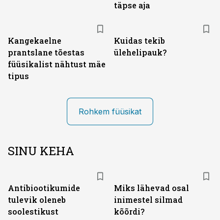
täpse aja
Kangekaelne
Kuidas tekib
prantslane tõestas
ülehelipauk?
füüsikalist nähtust mäe
tipus
Rohkem füüsikat
SINU KEHA
Antibiootikumide
Miks lähevad osal
tulevik oleneb
inimestel silmad
soolestikust
kõõrdi?