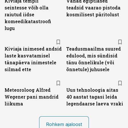
Kiviaja templi
Vanad egiptlased
seintesse võib olla
teadsid vaarao pistoda
raiutud iidse
kosmilisest päritolust
komeedikatastroofi
lugu
Kiviaja inimesed andsid
Teadusmaailma suured
laste kasvatamisel
edulood, mis sündisid
tänapäeva inimestele
tänu õnnelikule (või
silmad ette
õnnetule) juhusele
Meteoroloog Alfred
Uus tehnoloogia aitas
Wegener pani mandrid
40 aastat tagasi leida
liikuma
legendaarse laeva vraki
Rohkem ajaloost