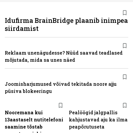
Idufirma BrainBridge plaanib inimpea
siirdamist
Reklaam unenägudesse? Nüüd saavad teadlased
mõjutada, mida sa unes näed
Joomisharjumused võivad tekitada noore ajju
püsiva blokeeringu
Nooremana kui
Pealöögid jalgpallis
13aastaselt nutitelefoni
kahjustavad aju ka ilma
saamine tõstab
peapõrutuseta