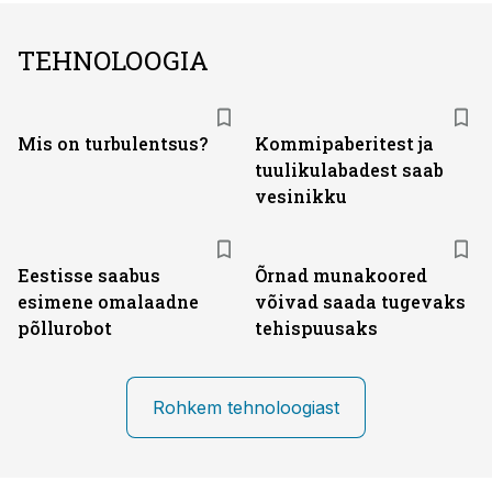
TEHNOLOOGIA
Mis on turbulentsus?
Kommipaberitest ja
tuulikulabadest saab
vesinikku
Eestisse saabus
Õrnad munakoored
esimene omalaadne
võivad saada tugevaks
põllurobot
tehispuusaks
Rohkem tehnoloogiast