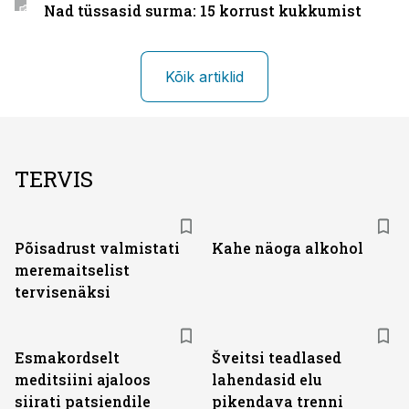
Nad tüssasid surma: 15 korrust kukkumist
Kõik artiklid
TERVIS
Põisadrust valmistati
Kahe näoga alkohol
meremaitselist
tervisenäksi
Esmakordselt
Šveitsi teadlased
meditsiini ajaloos
lahendasid elu
siirati patsiendile
pikendava trenni