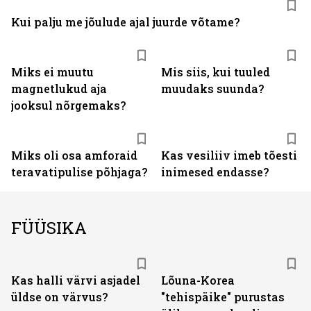
Kui palju me jõulude ajal juurde võtame?
Miks ei muutu
Mis siis, kui tuuled
magnetlukud aja
muudaks suunda?
jooksul nõrgemaks?
Miks oli osa amforaid
Kas vesiliiv imeb tõesti
teravatipulise põhjaga?
inimesed endasse?
FÜÜSIKA
Kas halli värvi asjadel
Lõuna-Korea
üldse on värvus?
"tehispäike" purustas