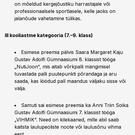
on mõeldud kergejõustiku harrastajale või
professionaalsele sportlasele, kelle jaoks on
jalanõude vahetamine tülikas.
III kooliastme kategooria (7.–9. klass)
Esimese preemia pälvis Saara Margaret Kaju
Gustav Adolfi Gümnaasiumi 8. klassist tööga
„NutiJoon“, mis aitab võrkpalli mängimisel
tuvastada palli puutepunkti põrandaga ja aru
saada, kas löödud pall maandus väljaku sisse või
välja.
Samuti sai esimese preemia ka Anni Triin Soika
Gustav Adolfi Gümnaasiumi 7. klassist tööga
„VIHMIK“. Need on kilekaaned, mille abil saab
kaitsta laulupeoliste noote või laulusõnu vihma
eest.