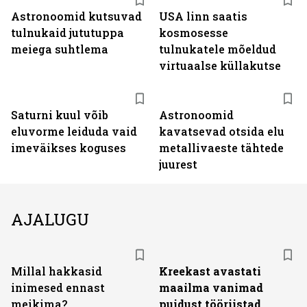
Astronoomid kutsuvad
USA linn saatis
tulnukaid jututuppa
kosmosesse
meiega suhtlema
tulnukatele mõeldud
virtuaalse küllakutse
Saturni kuul võib
Astronoomid
eluvorme leiduda vaid
kavatsevad otsida elu
imeväikses koguses
metallivaeste tähtede
juurest
AJALUGU
Millal hakkasid
Kreekast avastati
inimesed ennast
maailma vanimad
meikima?
puidust tööriistad