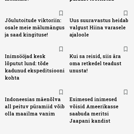
Jõulutoitude viktoriin:
Uus suuravastus heidab
osale meie mälumängus
valgust Hiina varasele
ja saad kingituse!
ajaloole
Inimsööjad kesk
Kui sa reisid, siis ära
lõputut lund: tõde
oma retkedel teadust
kadunud ekspeditsiooni
unusta!
kohta
Indoneesias mäenõlva
Esimesed inimesed
all peituv püramiid võib
võisid Ameerikasse
olla maailma vanim
saabuda meritsi
Jaapani kandist