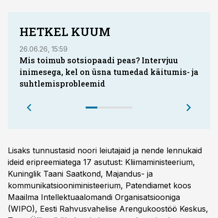
HETKEL KUUM
26.06.26, 15:59
28.03.
Mis toimub sotsiopaadi peas? Intervjuu
inimesega, kel on üsna tumedad käitumis- ja
kui 
suhtlemisprobleemid
Lisaks tunnustasid noori leiutajaid ja nende lennukaid
ideid eripreemiatega 17 asutust: Kliimaministeerium,
Kuninglik Taani Saatkond, Majandus- ja
kommunikatsiooniministeerium, Patendiamet koos
Maailma Intellektuaalomandi Organisatsiooniga
(WIPO), Eesti Rahvusvahelise Arengukoostöö Keskus,