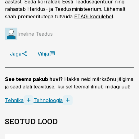
aastast. Seda korraldab Eesti Teadusagentuur ning
rahastab Haridus- ja Teadusministeerium. Lähemalt
saab premeeritutega tutvuda
ETAGi kodulehel
.
Imeline Teadus
Jaga
Vihja
See teema pakub huvi?
Hakka neid märksõnu jälgima
ja saad alati teavituse, kui sel teemal ilmub midagi uut!
Tehnika
Tehnoloogia
SEOTUD LOOD