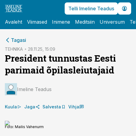
Telli Imeline Teadus
Avaleht
Viimased
Inimene
Meditsiin
Universum
Te
cebook
cebook
Tagasi
Twitter)
Twitter)
TEHNIKA
28.11.25, 15:09
President tunnustas Eesti
kedIn
kedIn
parimaid õpilasleiutajaid
ail
ail
k
k
Imeline Teadus
Kuula
Jaga
Salvesta
Vihja
Foto:
Mailis Vahenurm