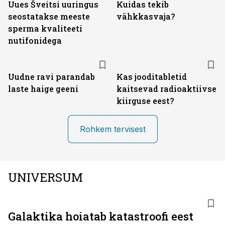
Uues Šveitsi uuringus
Kuidas tekib
seostatakse meeste
vähkkasvaja?
sperma kvaliteeti
nutifonidega
Uudne ravi parandab
Kas jooditabletid
laste haige geeni
kaitsevad radioaktiivse
kiirguse eest?
Rohkem tervisest
UNIVERSUM
Galaktika hoiatab katastroofi eest