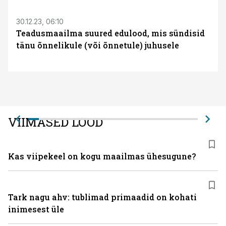
30.12.23, 06:10
Teadusmaailma suured edulood, mis sündisid
tänu õnnelikule (või õnnetule) juhusele
VIIMASED LOOD
Kas viipekeel on kogu maailmas ühesugune?
Tark nagu ahv: tublimad primaadid on kohati
inimesest üle