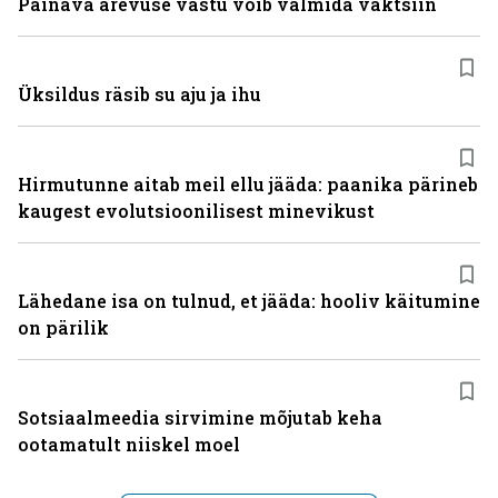
Painava ärevuse vastu võib valmida vaktsiin
Üksildus räsib su aju ja ihu
Hirmutunne aitab meil ellu jääda: paanika pärineb
kaugest evolutsioonilisest minevikust
Lähedane isa on tulnud, et jääda: hooliv käitumine
on pärilik
Sotsiaalmeedia sirvimine mõjutab keha
ootamatult niiskel moel