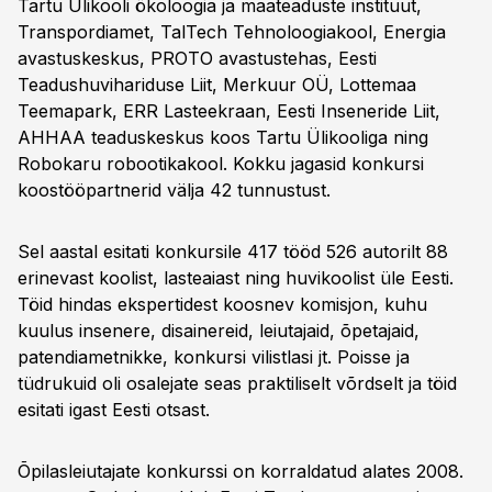
Tartu Ülikooli ökoloogia ja maateaduste instituut,
Transpordiamet, TalTech Tehnoloogiakool, Energia
avastuskeskus, PROTO avastustehas, Eesti
Teadushuvihariduse Liit, Merkuur OÜ, Lottemaa
Teemapark, ERR Lasteekraan, Eesti Inseneride Liit,
AHHAA teaduskeskus koos Tartu Ülikooliga ning
Robokaru robootikakool. Kokku jagasid konkursi
koostööpartnerid välja 42 tunnustust.
Sel aastal esitati konkursile 417 tööd 526 autorilt 88
erinevast koolist, lasteaiast ning huvikoolist üle Eesti.
Töid hindas ekspertidest koosnev komisjon, kuhu
kuulus insenere, disainereid, leiutajaid, õpetajaid,
patendiametnikke, konkursi vilistlasi jt. Poisse ja
tüdrukuid oli osalejate seas praktiliselt võrdselt ja töid
esitati igast Eesti otsast.
Õpilasleiutajate konkurssi on korraldatud alates 2008.