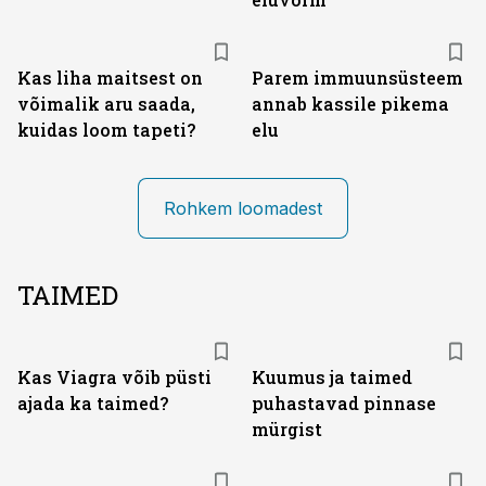
Kas liha maitsest on
Parem immuunsüsteem
võimalik aru saada,
annab kassile pikema
kuidas loom tapeti?
elu
Rohkem loomadest
TAIMED
Kas Viagra võib püsti
Kuumus ja taimed
ajada ka taimed?
puhastavad pinnase
mürgist