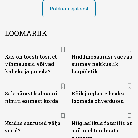
Rohkem ajaloost
LOOMARIIK
Kas on tõesti tõsi, et
Hiiddinosaurusi vaevas
vihmaussid võivad
surmav nakkuslik
kaheks jaguneda?
luupõletik
Salapärast kalmaari
Kõik järglaste heaks:
filmiti esimest korda
loomade ohverdused
Kuidas saurused välja
Hiiglaslikus fossiilis on
surid?
säilinud tundmatu
eluvorm