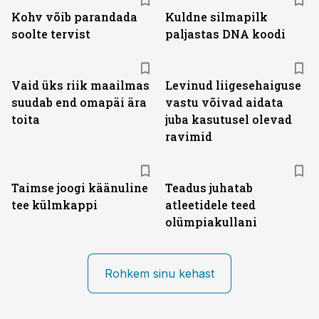
Kohv võib parandada
Kuldne silmapilk
soolte tervist
paljastas DNA koodi
Vaid üks riik maailmas
Levinud liigesehaiguse
suudab end omapäi ära
vastu võivad aidata
toita
juba kasutusel olevad
ravimid
Taimse joogi käänuline
Teadus juhatab
tee külmkappi
atleetidele teed
olümpiakullani
Rohkem sinu kehast