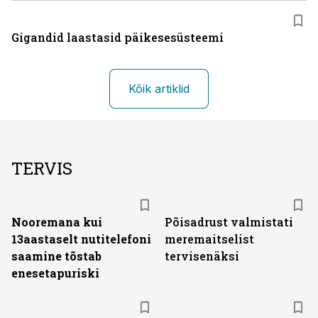
Gigandid laastasid päikesesüsteemi
Kõik artiklid
TERVIS
Nooremana kui
Põisadrust valmistati
13aastaselt nutitelefoni
meremaitselist
saamine tõstab
tervisenäksi
enesetapuriski