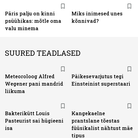
Päris palju on kinni
Miks inimesed unes
psüühikas: mõtle oma
kõnnivad?
valu minema
SUURED TEADLASED
Meteoroloog Alfred
Päikesevarjutus tegi
Wegener pani mandrid
Einsteinist superstaari
liikuma
Bakterikütt Louis
Kangekaelne
Pasteurist sai hügieeni
prantslane tõestas
isa
füüsikalist nähtust mäe
tipus