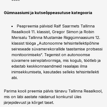
Gümnaasiumi ja kutseõppeasutuse kategooria
Peapreemia pälvisid Ralf Saarmets Tallinna
Reaalkooli 11. klassist, Gregor Siimon ja Robin
Merisalu Tallinna Mustamäe Riigigümnaasiumi 12.
klassist tööga „Autonoomne tehisintellektipõhine
seireseade süvamerekorallide taastamise protsessi
monitoorimiseks“. Tegemist on autonoomse
süvamere seireplatvormiga, mis kogub, töötleb ja
edastab keskkonnaandmeid reaalajas ilma
inimsekkumiseta, kasutades selleks tehisintellekti
abi.
Parima kooli preemia pälvis tänavu Tallinna Reaalkool,
mis on läbi aastate näidanud konkursil üles
järjepidevust ja kõrget taset.