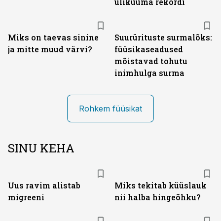
ülikuuma rekordi
Miks on taevas sinine
Suurürituste surmalõks:
ja mitte muud värvi?
füüsikaseadused
mõistavad tohutu
inimhulga surma
Rohkem füüsikat
SINU KEHA
Uus ravim alistab
Miks tekitab küüslauk
migreeni
nii halba hingeõhku?