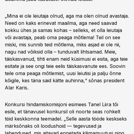
„Mina ei ole leiutaja olnud, aga ma olen olnud avastaja.
Need on kaks erinevat maailma, aga need saavad
kokku ühes ja samas kohas – selleks, et olla leiutaja
või avastaja, peab oma peaga mõtlema! Teil on see
miski, mis sunnib teid mõtlema, miks asjad ei ole nii,
nagu nad võiksid olla – tunduvalt lihtsamad. Meie,
täiskasvanud, tihti enam neid küsimusi ei esita, aga teie
esitate ja see ongi teie eelis täiskasvanute ees. Soovin
teile oma peaga mõtlemist, uusi leiutisi ja palju õnne
kõigile, kes täna said kätte auhinna,“ sõnas president
Alar Karis.
Konkursi hindamiskomisjoni esimees Tanel Liira tõi
esile, et tänavusel konkursil oli noorte seas rohkelt
töid keskkonna teemadel. „Selle aasta tööde keskseks
märksõnaks oli loodushoid — tegevused ja
lahendused, mis aitavad ennetada kliimamuutusi ning