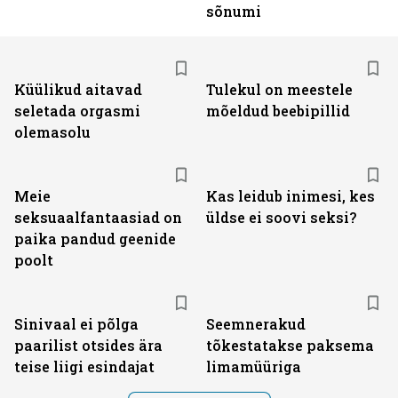
sõnumi
Küülikud aitavad
Tulekul on meestele
seletada orgasmi
mõeldud beebipillid
olemasolu
Meie
Kas leidub inimesi, kes
seksuaalfantaasiad on
üldse ei soovi seksi?
paika pandud geenide
poolt
Sinivaal ei põlga
Seemnerakud
paarilist otsides ära
tõkestatakse paksema
teise liigi esindajat
limamüüriga