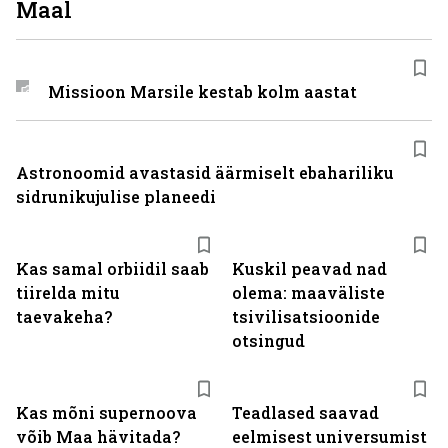
Maal
Missioon Marsile kestab kolm aastat
Astronoomid avastasid äärmiselt ebahariliku
sidrunikujulise planeedi
Kas samal orbiidil saab
Kuskil peavad nad
tiirelda mitu
olema: maaväliste
taevakeha?
tsivilisatsioonide
otsingud
Kas mõni supernoova
Teadlased saavad
võib Maa hävitada?
eelmisest universumist