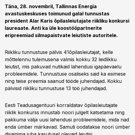
Täna, 28. novembril, Tallinnas Energia
avastuskeskuses toimunud galal tunnustas
president Alar Karis õpilasleiutajate riikliku konkursi
laureaate. Anti ka üle koostööpartnerite
eripreemiad silmapaistvate leiutiste autoritele.
Riikliku tunnustuse pälvis 41õpilasleiutajat, kelle
mõttelennu tulemusena valmis kokku 32 leidlikku
leiutist, mis pakuvad nutikaid lahendusi igapäevaelu
probleemidele. Tunnustuse osaliseks said ka esimese
ning teise preemia saanud tööde juhendajad. Kokku
pälvisid riikliku tunnustuse 13 töö juhendajad.
Eesti Teadusagentuuri korraldatav õpilasleiutajate
riiklik konkurss innustab noori julgelt katsetama ning
pakkuma välja uusi lahendusi probleemidele, mida nad
enda ümber märkavad. Samuti oodatakse noori ümber
disainima juba kasutusel olevaid leiutisi.