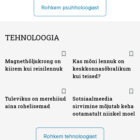
Rohkem psühholoogiast
TEHNOLOOGIA
Magnethõljukrong on
Kas mõni lennuk on
kiirem kui reisilennuk
keskkonna­sõbralikum
kui teised?
Tulevikus on merehiiud
Sotsiaalmeedia
aina rohelisemad
sirvimine mõjutab keha
ootamatult niiskel moel
Rohkem tehnoloogiast