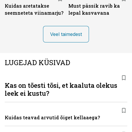
Kuidas aretatakse
Must pässik ravib ka
seemneteta viinamarju?
lepal kasvavana
Veel taimedest
LUGEJAD KÜSIVAD
Kas on tõesti tõsi, et kaaluta olekus
leek ei kustu?
Kuidas teavad arvutid õiget kellaaega?