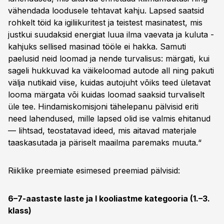
vähendada loodusele tehtavat kahju. Lapsed saatsid
rohkelt töid ka igiliikuritest ja teistest masinatest, mis
justkui suudaksid energiat luua ilma vaevata ja kuluta -
kahjuks sellised masinad tööle ei hakka. Samuti
paelusid neid loomad ja nende turvalisus: märgati, kui
sageli hukkuvad ka väikeloomad autode all ning pakuti
välja nutikaid viise, kuidas autojuht võiks teed ületavat
looma märgata või kuidas loomad saaksid turvaliselt
üle tee. Hindamiskomisjoni tähelepanu pälvisid eriti
need lahendused, mille lapsed olid ise valmis ehitanud
— lihtsad, teostatavad ideed, mis aitavad materjale
taaskasutada ja päriselt maailma paremaks muuta.“
Riiklike preemiate esimesed preemiad pälvisid:
6–7-aastaste laste ja I kooliastme kategooria (1.–3.
klass)