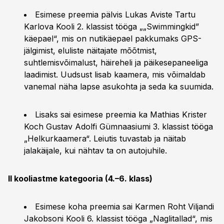
Esimese preemia pälvis Lukas Aviste Tartu
Karlova Kooli 2. klassist tööga „„Swimmingkid”
käepael“, mis on nutikäepael pakkumaks GPS-
jälgimist, eluliste näitajate mõõtmist,
suhtlemisvõimalust, häireheli ja päikesepaneeliga
laadimist. Uudsust lisab kaamera, mis võimaldab
vanemal näha lapse asukohta ja seda ka suumida.
Lisaks sai esimese preemia ka Mathias Krister
Koch Gustav Adolfi Gümnaasiumi 3. klassist tööga
„Helkurkaamera“. Leiutis tuvastab ja näitab
jalakäijale, kui nähtav ta on autojuhile.
II kooliastme kategooria (4.–6. klass)
Esimese koha preemia sai Karmen Roht Viljandi
Jakobsoni Kooli 6. klassist tööga „Naglitallad“, mis