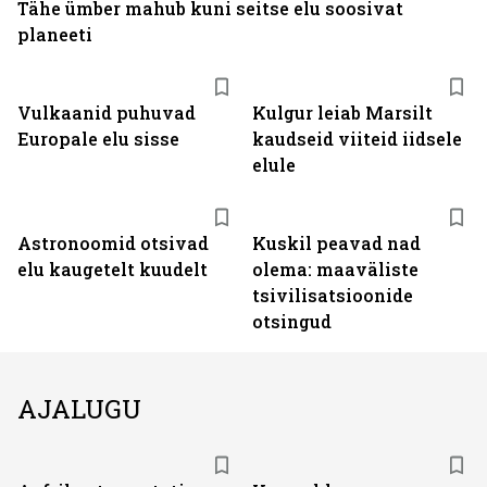
Tähe ümber mahub kuni seitse elu soosivat
planeeti
Vulkaanid puhuvad
Kulgur leiab Marsilt
Europale elu sisse
kaudseid viiteid iidsele
elule
Astronoomid otsivad
Kuskil peavad nad
elu kaugetelt kuudelt
olema: maaväliste
tsivilisatsioonide
otsingud
AJALUGU