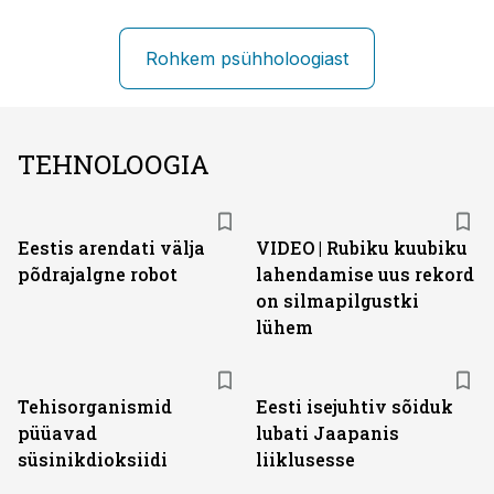
Rohkem psühholoogiast
TEHNOLOOGIA
Eestis arendati välja
VIDEO | Rubiku kuubiku
põdrajalgne robot
lahendamise uus rekord
on silmapilgustki
lühem
Tehisorganismid
Eesti isejuhtiv sõiduk
püüavad
lubati Jaapanis
süsinikdioksiidi
liiklusesse