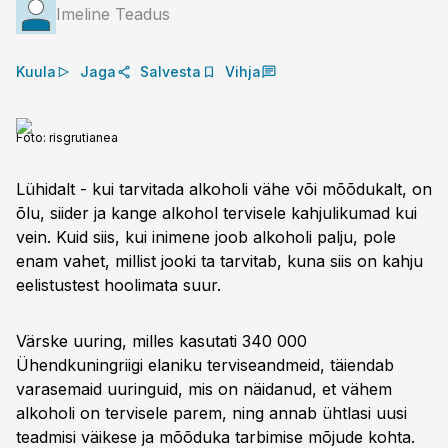
Imeline Teadus
Kuula
Jaga
Salvesta
Vihja
Foto:
risgrutianea
Lühidalt - kui tarvitada alkoholi vähe või mõõdukalt, on
õlu, siider ja kange alkohol tervisele kahjulikumad kui
vein. Kuid siis, kui inimene joob alkoholi palju, pole
enam vahet, millist jooki ta tarvitab, kuna siis on kahju
eelistustest hoolimata suur.
Värske uuring, milles kasutati 340 000
Ühendkuningriigi elaniku terviseandmeid, täiendab
varasemaid uuringuid, mis on näidanud, et vähem
alkoholi on tervisele parem, ning annab ühtlasi uusi
teadmisi väikese ja mõõduka tarbimise mõjude kohta.