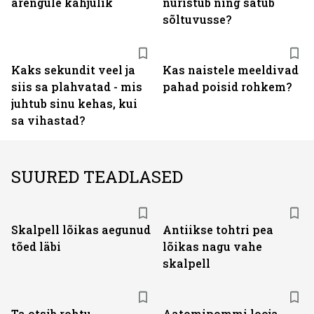
arengule kahjulik
nüristub ning satub
sõltuvusse?
Kaks sekundit veel ja
Kas naistele meeldivad
siis sa plahvatad - mis
pahad poisid rohkem?
juhtub sinu kehas, kui
sa vihastad?
SUURED TEADLASED
Skalpell lõikas aegunud
Antiikse tohtri pea
tõed läbi
lõikas nagu vahe
skalpell
Ta otsib rohtu
Aatomipommi looja