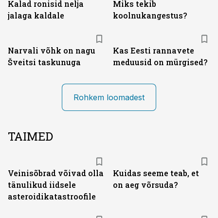
Kalad ronisid nelja
Miks tekib
jalaga kaldale
koolnukangestus?
Narvali võhk on nagu
Kas Eesti rannavete
Šveitsi taskunuga
meduusid on mürgised?
Rohkem loomadest
TAIMED
Veinisõbrad võivad olla
Kuidas seeme teab, et
tänulikud iidsele
on aeg võrsuda?
asteroidikatastroofile