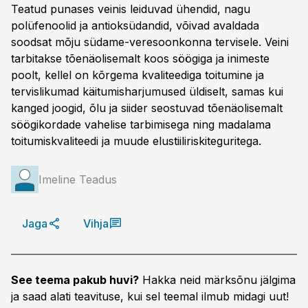
Teatud punases veinis leiduvad ühendid, nagu
polüfenoolid ja antioksüdandid, võivad avaldada
soodsat mõju südame-veresoonkonna tervisele. Veini
tarbitakse tõenäolisemalt koos söögiga ja inimeste
poolt, kellel on kõrgema kvaliteediga toitumine ja
tervislikumad käitumisharjumused üldiselt, samas kui
kanged joogid, õlu ja siider seostuvad tõenäolisemalt
söögikordade vahelise tarbimisega ning madalama
toitumiskvaliteedi ja muude elustiiliriskiteguritega.
Imeline Teadus
Jaga
Vihja
See teema pakub huvi?
Hakka neid märksõnu jälgima
ja saad alati teavituse, kui sel teemal ilmub midagi uut!