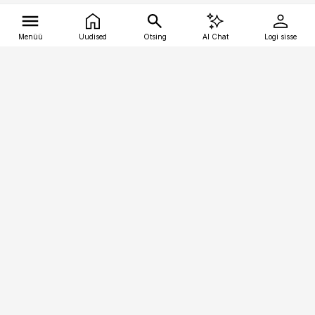
Menüü
Uudised
Otsing
AI Chat
Logi sisse
Vana-Lõuna 39/1, 19094 Tallinn
(+372) 667 0111
tellimiskeskus@aripaev.ee
Telli Imeline Teadus
Uudiskirjad
Kontakt
Sisu kasutamisõigused
Ajakirjaniku
eetikakoodeks
Üldtingimused
Privaatsustingimused
Küpsiste poliitika
KKK
Eesti Meediaettevõtete
Eelistuste haldamine