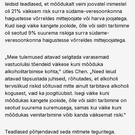
leidsid teadlased, et mõõdukalt veini joovatel inimestel
oli 21% väiksem risk surra südame-veresoonkonna
haigustesse võrreldes mittejoojate või harva joojatega.
Kuid isegi väike kangete jookide, õlle või siidri tarbimine
oli seotud 9% suurema riskiga surra südame-
veresoonkonna haigustesse võrreldes mittejoojatega.
„Meie tulemused aitavad selgitada varasemaid
vastuolulisi tõendeid väikese kuni mõõduka
alkoholitarbimise kohta," ütles Chen. „Need leiud
aitavad täpsustada juhiseid, rõhutades, et alkoholi
tervislikud riskid sõltuvad mitte ainult tarbitava alkoholi
kogusest, vaid ka joogitüübist. Isegi väike kuni
mõõdukas kangete jookide, õlle või siidri tarbimine on
seotud suurema suremusega, samas kui väike kuni
mõõdukas veinitarbimine võib kanda väiksemat riski."
Teadlased põhjendavad seda mitmete teguritega.