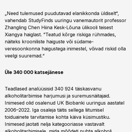
„Need tulemused puudutavad elanikkonda üldiselt“,
vahendab StudyFinds uuringu vanemautorit professor
Zhangling Chen Hiina Kesk-Lõuna ülikooli teisest
Xiangya haiglast. ”Teatud kõrge riskiga rühmades,
näiteks krooniliste haiguste või südame-
veresoonkonna haigustega inimestel, võivad riskid olla
veelgi suuremad.“
Üle 340 000 katsejänese
Teadlased analüüsisid 340 924 täiskasvanu
alkoholitarbimise harjumusi ja suremusnäitajaid.
Inimesed olid osalenud UK Biobanki uuringus aastatel
2006–2022. Iga osaleja täitis sellega liitumisel
toiduainete tarvitamise kohta käiva küsimustiku.
Inimesed jaotati nelja kategooriasse vastavalt
alkoholitarbimisele, mida mõõdeti puhta alkoholi