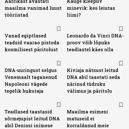
Aafrikast avastati
Kauge kleepuv
maailma vanimad luust
minevik: kes leiutas
tööriistad
liimi?
Vanad egiptlased
Leonardo da Vinci DNA-
teadsid vaarao pistoda
proov võib lõpuks
kosmilisest päritolust
teadlastel käes olla
DNA-uuringust selgus
Kiviaja nätsust leitud
Venemaalt taganenud
DNA abil taastati seda
Napoleoni vägede
närinud tüdruku
tegelik hukutaja
välimus ja päritolu
Teadlased taastasid
Maailma esimesi
sõrmejupist leitud DNA
matuseid ei
abil Denissi inimese
korraldanud meie