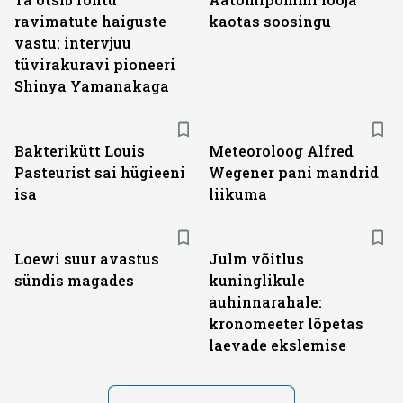
ravimatute haiguste
kaotas soosingu
vastu: intervjuu
tüvirakuravi pioneeri
Shinya Yamanakaga
Bakterikütt Louis
Meteoroloog Alfred
Pasteurist sai hügieeni
Wegener pani mandrid
isa
liikuma
Loewi suur avastus
Julm võitlus
sündis magades
kuninglikule
auhinnarahale:
kronomeeter lõpetas
laevade ekslemise