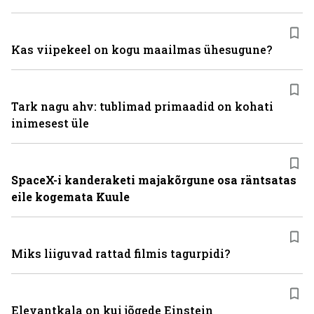
Kas viipekeel on kogu maailmas ühesugune?
Tark nagu ahv: tublimad primaadid on kohati
inimesest üle
SpaceX-i kanderaketi majakõrgune osa räntsatas
eile kogemata Kuule
Miks liiguvad rattad filmis tagurpidi?
Elevantkala on kui jõgede Einstein