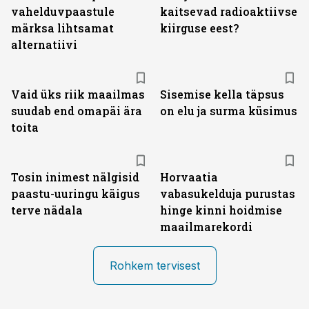
vahelduvpaastule
kaitsevad radioaktiivse
märksa lihtsamat
kiirguse eest?
alternatiivi
Vaid üks riik maailmas
Sisemise kella täpsus
suudab end omapäi ära
on elu ja surma küsimus
toita
Tosin inimest nälgisid
Horvaatia
paastu-uuringu käigus
vabasukelduja purustas
terve nädala
hinge kinni hoidmise
maailmarekordi
Rohkem tervisest