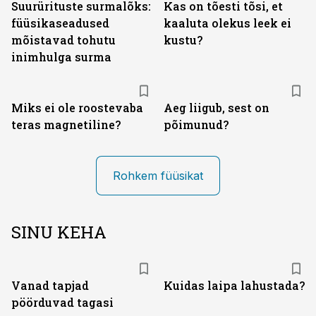
Suurürituste surmalõks:
Kas on tõesti tõsi, et
füüsikaseadused
kaaluta olekus leek ei
mõistavad tohutu
kustu?
inimhulga surma
Miks ei ole roostevaba
Aeg liigub, sest on
teras magnetiline?
põimunud?
Rohkem füüsikat
SINU KEHA
Vanad tapjad
Kuidas laipa lahustada?
pöörduvad tagasi