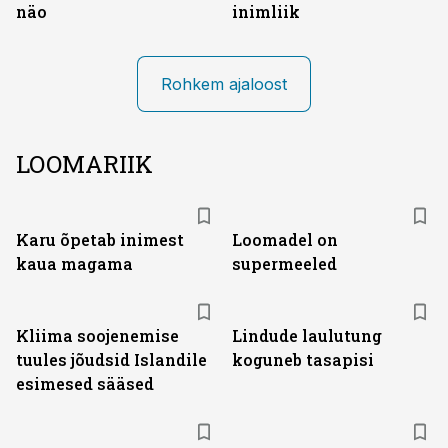
näo
inimliik
Rohkem ajaloost
LOOMARIIK
Karu õpetab inimest
Loomadel on
kaua magama
supermeeled
Kliima soojenemise
Lindude laulutung
tuules jõudsid Islandile
koguneb tasapisi
esimesed sääsed