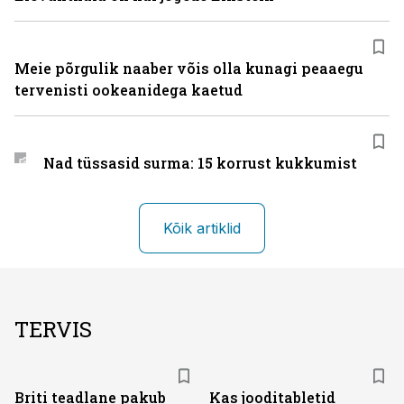
Meie põrgulik naaber võis olla kunagi peaaegu
tervenisti ookeanidega kaetud
Nad tüssasid surma: 15 korrust kukkumist
Kõik artiklid
TERVIS
Briti teadlane pakub
Kas jooditabletid