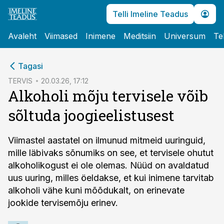
Telli Imeline Teadus
Avaleht
Viimased
Inimene
Meditsiin
Universum
Te
cebook
cebook
Tagasi
Twitter)
Twitter)
TERVIS
20.03.26, 17:12
Alkoholi mõju tervisele võib
kedIn
kedIn
sõltuda joogieelistusest
ail
ail
k
k
Viimastel aastatel on ilmunud mitmeid uuringuid,
mille läbivaks sõnumiks on see, et tervisele ohutut
alkoholikogust ei ole olemas. Nüüd on avaldatud
uus uuring, milles öeldakse, et kui inimene tarvitab
alkoholi vähe kuni mõõdukalt, on erinevate
jookide tervisemõju erinev.