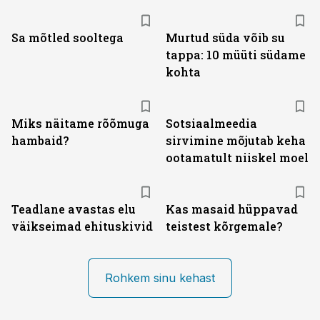
Sa mõtled sooltega
Murtud süda võib su
tappa: 10 müüti südame
kohta
Miks näitame rõõmuga
Sotsiaalmeedia
hambaid?
sirvimine mõjutab keha
ootamatult niiskel moel
Teadlane avastas elu
Kas masaid hüppavad
väikseimad ehituskivid
teistest kõrgemale?
Rohkem sinu kehast