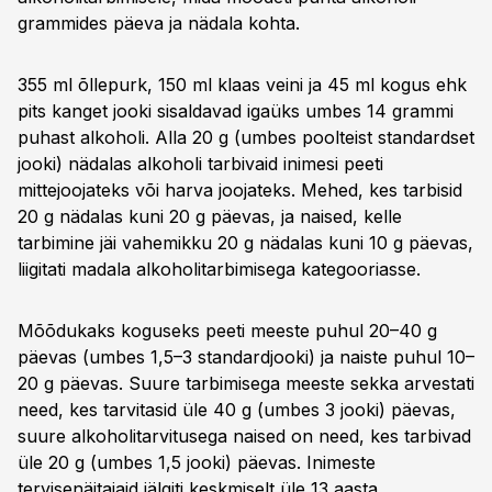
grammides päeva ja nädala kohta.
355 ml õllepurk, 150 ml klaas veini ja 45 ml kogus ehk
pits kanget jooki sisaldavad igaüks umbes 14 grammi
puhast alkoholi. Alla 20 g (umbes poolteist standardset
jooki) nädalas alkoholi tarbivaid inimesi peeti
mittejoojateks või harva joojateks. Mehed, kes tarbisid
20 g nädalas kuni 20 g päevas, ja naised, kelle
tarbimine jäi vahemikku 20 g nädalas kuni 10 g päevas,
liigitati madala alkoholitarbimisega kategooriasse.
Mõõdukaks koguseks peeti meeste puhul 20–40 g
päevas (umbes 1,5–3 standardjooki) ja naiste puhul 10–
20 g päevas. Suure tarbimisega meeste sekka arvestati
need, kes tarvitasid üle 40 g (umbes 3 jooki) päevas,
suure alkoholitarvitusega naised on need, kes tarbivad
üle 20 g (umbes 1,5 jooki) päevas. Inimeste
tervisenäitajaid jälgiti keskmiselt üle 13 aasta.