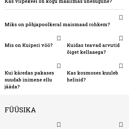
Kas viipekeel on kogu maailmas ühesugune?
Miks on põhjapoolkeral maismaad rohkem?
Mis on Kuiperi vöö?
Kuidas teavad arvutid
õiget kellaaega?
Kui käredas pakases
Kas kosmoses kuuleb
suudab inimene ellu
helisid?
jääda?
FÜÜSIKA