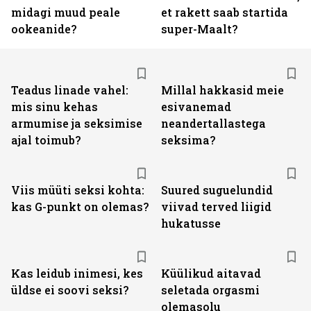
midagi muud peale
et rakett saab startida
ookeanide?
super-Maalt?
Teadus linade vahel:
Millal hakkasid meie
mis sinu kehas
esivanemad
armumise ja seksimise
neandertallastega
ajal toimub?
seksima?
Viis müüti seksi kohta:
Suured suguelundid
kas G-punkt on olemas?
viivad terved liigid
hukatusse
Kas leidub inimesi, kes
Küülikud aitavad
üldse ei soovi seksi?
seletada orgasmi
olemasolu