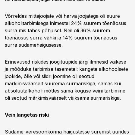
Võrreldes mittejoojate või harva joojatega oli suure
alkoholitarbimisega inimestel 24% suurem tõenäosus
surra mis tahes põhjusel. Neil oli 36% suurem
tõenäosus surra vähki ja 14% suurem tõenäosus
surra südamehaigusesse.
Erinevused riskides joogitüüpide järgi ilmnesid väikese
ja mõõduka tarbimise tasemetel: kangete alkohoolsete
jookide, õlle või siidri joomine oli seotud
märkimisväärselt suurema surmariskiga, samas kui
absoluutalkoholi mõttes sama koguse veini tarbimine
oli seotud märkimisväärselt väiksema surmariskiga.
Vein langetas riski
Südame-veresoonkonna haigustesse suremist uurides