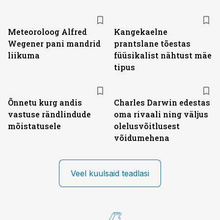
Meteoroloog Alfred
Kangekaelne
Wegener pani mandrid
prantslane tõestas
liikuma
füüsikalist nähtust mäe
tipus
Õnnetu kurg andis
Charles Darwin edestas
vastuse rändlindude
oma rivaali ning väljus
mõistatusele
olelusvõitlusest
võidumehena
Veel kuulsaid teadlasi