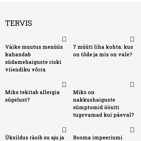
TERVIS
Väike muutus menüüs
7 müüti liha kohta: kus
kahandab
on tõde ja mis on vale?
südamehaiguste riski
viiendiku võrra
Miks tekitab allergia
Miks on
sügelust?
nakkushaiguste
sümptomid öösiti
tugevamad kui päeval?
Üksildus räsib su aju ja
Rooma impeeriumi