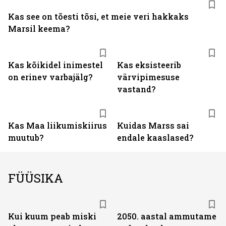
Kas see on tõesti tõsi, et meie veri hakkaks
Marsil keema?
Kas kõikidel inimestel
Kas eksisteerib
on erinev varbajälg?
värvipimesuse
vastand?
Kas Maa liikumiskiirus
Kuidas Marss sai
muutub?
endale kaaslased?
FÜÜSIKA
Kui kuum peab miski
2050. aastal ammutame