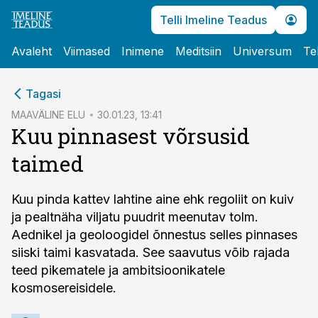
Telli Imeline Teadus
Avaleht
Viimased
Inimene
Meditsiin
Universum
Te
cebook
Tagasi
Twitter)
MAAVÄLINE ELU
30.01.23, 13:41
Kuu pinnasest võrsusid
kedIn
taimed
ail
k
Kuu pinda kattev lahtine aine ehk regoliit on kuiv
ja pealtnäha viljatu puudrit meenutav tolm.
Aednikel ja geoloogidel õnnestus selles pinnases
siiski taimi kasvatada. See saavutus võib rajada
teed pikematele ja ambitsioonikatele
kosmosereisidele.