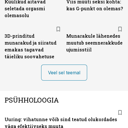
Küülikud aitavad
Viis müüti seksi kohta:
seletada orgasmi
kas G-punkt on olemas?
olemasolu
3D-prinditud
Munarakule lähenedes
munarakud ja siiratud
muutub seemnerakkude
emakas tagavad
ujumisstiil
täieliku soovahetuse
Veel sel teemal
PSÜHHOLOOGIA
Uuring: vihatunne võib sind teatud olukordades
väga efektiivseks muuta