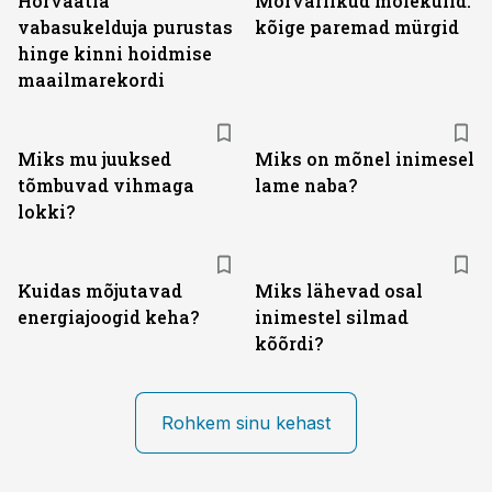
Horvaatia
Mõrvarlikud molekulid:
vabasukelduja purustas
kõige paremad mürgid
hinge kinni hoidmise
maailmarekordi
Miks mu juuksed
Miks on mõnel inimesel
tõmbuvad vihmaga
lame naba?
lokki?
Kuidas mõjutavad
Miks lähevad osal
energiajoogid keha?
inimestel silmad
kõõrdi?
Rohkem sinu kehast