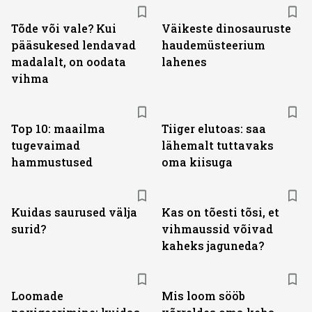
Tõde või vale? Kui
Väikeste dinosauruste
pääsukesed lendavad
haudemüsteerium
madalalt, on oodata
lahenes
vihma
Top 10: maailma
Tiiger elutoas: saa
tugevaimad
lähemalt tuttavaks
hammustused
oma kiisuga
Kuidas saurused välja
Kas on tõesti tõsi, et
surid?
vihmaussid võivad
kaheks jaguneda?
Loomade
Mis loom sööb