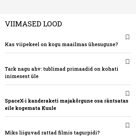
ning juuksed taas tihedaks ja tugevaks saada?
VIIMASED LOOD
Kas viipekeel on kogu maailmas ühesugune?
Tark nagu ahv: tublimad primaadid on kohati
inimesest üle
SpaceX-i kanderaketi majakõrgune osa räntsatas
eile kogemata Kuule
Miks liiguvad rattad filmis tagurpidi?