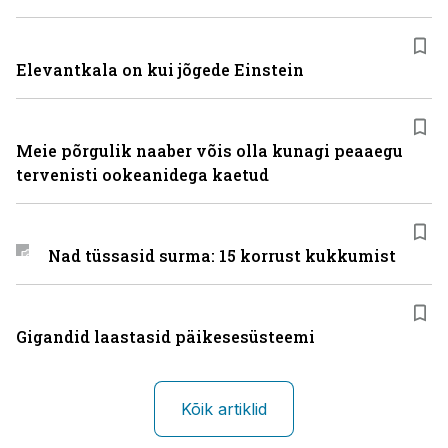
Elevantkala on kui jõgede Einstein
Meie põrgulik naaber võis olla kunagi peaaegu
tervenisti ookeanidega kaetud
Nad tüssasid surma: 15 korrust kukkumist
Gigandid laastasid päikesesüsteemi
Kõik artiklid