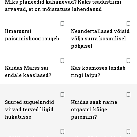
Miks planeedid kahanevad? Kaks teadustiimi
arvavad, et on mõistatuse lahendanud
Ilmaruumi
Neandertallased võisid
paisumishoog raugeb
välja surra kosmilisel
põhjusel
Kuidas Marss sai
Kas kosmoses lendab
endale kaaslased?
ringi laipu?
Suured suguelundid
Kuidas saab naine
viivad terved liigid
orgasmi kõige
hukatusse
paremini?