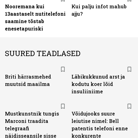
Nooremana kui
Kui palju infot mahub
13aastaselt nutitelefoni
ajju?
saamine tõstab
enesetapuriski
SUURED TEADLASED
Briti härrasmehed
Läbikukkunud arst ja
muutsid maailma
kodutu koer lõid
insuliiniime
Mustkunstnik tungis
Võidujooks suure
Marconi traadita
leiutise nimel: Bell
telegraafi
patentis telefoni enne
näidisseansile sisse
konkurente