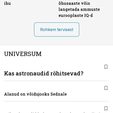
ihu
õhusaaste võis
langetada ammuste
eurooplaste IQ-d
Rohkem tervisest
UNIVERSUM
Kas astronaudid röhitsevad?
Alanud on võidujooks Sednale