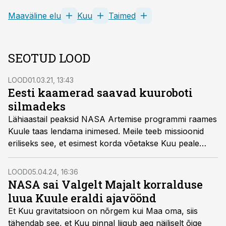
Maaväline elu
Kuu
Taimed
SEOTUD LOOD
LOOD
01.03.21, 13:43
Eesti kaamerad saavad kuuroboti
silmadeks
Lähiaastail peaksid NASA Artemise programmi raames
Kuule taas lendama inimesed. Meile teeb missioonid
eriliseks see, et esimest korda võetakse Kuu peale
kaasa kaks läbi ja lõhki eestimaist kaamerat, mis
hakkavad olema ühele robotkäele silmade eest.
LOOD
05.04.24, 16:36
NASA sai Valgelt Majalt korralduse
luua Kuule eraldi ajavöönd
Et Kuu gravitatsioon on nõrgem kui Maa oma, siis
tähendab see, et Kuu pinnal liigub aeg näiliselt õige