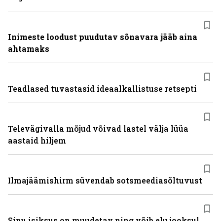
Inimeste loodust puudutav sõnavara jääb aina
ahtamaks
Teadlased tuvastasid ideaalkallistuse retsepti
Televägivalla mõjud võivad lastel välja lüüa
aastaid hiljem
Ilmajäämishirm süvendab sotsmeediasõltuvust
Sinu isiksus on muudetav ning võib elu jooksul