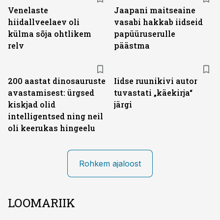
Venelaste
Jaapani maitseaine
hiidallveelaev oli
vasabi hakkab iidseid
külma sõja ohtlikem
papüüruserulle
relv
päästma
200 aastat dinosauruste
Iidse ruunikivi autor
avastamisest: ürgsed
tuvastati „käekirja“
kiskjad olid
järgi
intelligentsed ning neil
oli keerukas hingeelu
Rohkem ajaloost
LOOMARIIK