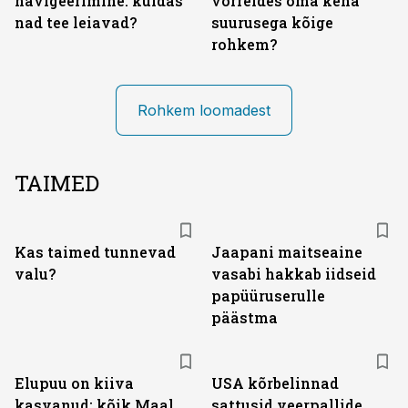
navigeerimine: kuidas
võrreldes oma keha
nad tee leiavad?
suurusega kõige
rohkem?
Rohkem loomadest
TAIMED
Kas taimed tunnevad
Jaapani maitseaine
valu?
vasabi hakkab iidseid
papüüruserulle
päästma
Elupuu on kiiva
USA kõrbelinnad
kasvanud: kõik Maal
sattusid veerpallide