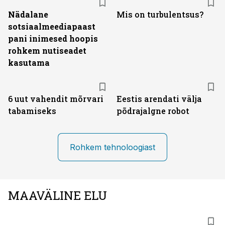
Nädalane
Mis on turbulentsus?
sotsiaalmeediapaast
pani inimesed hoopis
rohkem nutiseadet
kasutama
6 uut vahendit mõrvari
Eestis arendati välja
tabamiseks
põdrajalgne robot
Rohkem tehnoloogiast
MAAVÄLINE ELU