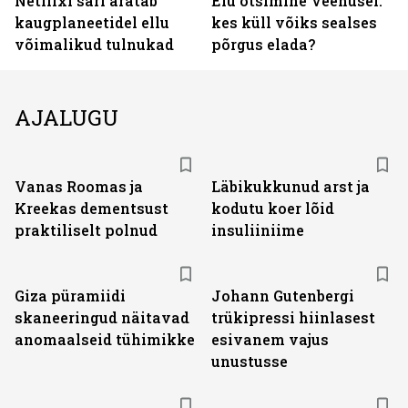
Netflixi sari äratab
Elu otsimine Veenusel:
kaugplaneetidel ellu
kes küll võiks sealses
võimalikud tulnukad
põrgus elada?
AJALUGU
Vanas Roomas ja
Läbikukkunud arst ja
Kreekas dementsust
kodutu koer lõid
praktiliselt polnud
insuliiniime
Giza püramiidi
Johann Gutenbergi
skaneeringud näitavad
trükipressi hiinlasest
anomaalseid tühimikke
esivanem vajus
unustusse