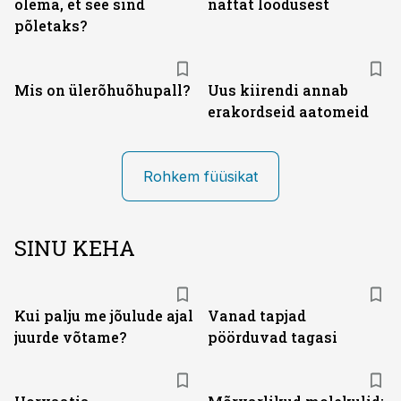
olema, et see sind
naftat loodusest
põletaks?
Mis on ülerõhuõhupall?
Uus kiirendi annab
erakordseid aatomeid
Rohkem füüsikat
SINU KEHA
Kui palju me jõulude ajal
Vanad tapjad
juurde võtame?
pöörduvad tagasi