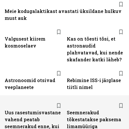
Meie kodugalaktikast avastati üksildane hulkuv
must auk
Valgusest kiirem
Kas on tõesti tõsi, et
kosmoselaev
astronaudid
plahvatavad, kui nende
skafander katki läheb?
Astronoomid otsivad
Rebimine ISS-i järglase
veeplaneete
tiitli nimel
Uus rasestumisvastane
Seemnerakud
vahend peatab
tõkestatakse paksema
seemnerakud enne, kui
limamüüriga