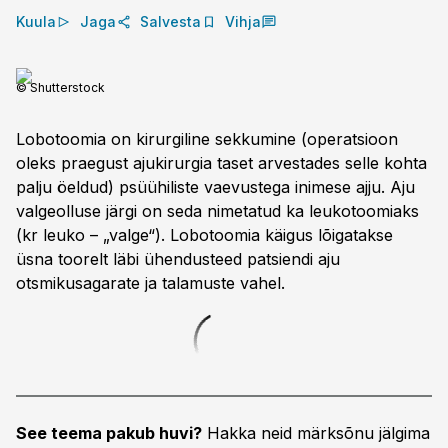
Kuula
Jaga
Salvesta
Vihja
© Shutterstock
Lobotoomia on kirurgiline sekkumine (operatsioon
oleks praegust ajukirurgia taset arvestades selle kohta
palju öeldud) psüühiliste vaevustega inimese ajju. Aju
valge­olluse järgi on seda nimetatud ka leuko­toomiaks
(kr leuko – „valge“). Lobo­toomia käigus lõigatakse
üsna toorelt läbi ühendusteed patsiendi aju
otsmikusagarate ja talamuste vahel.
See teema pakub huvi?
Hakka neid märksõnu jälgima