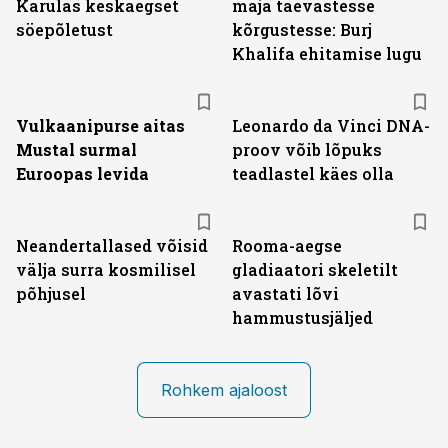
Karulas keskaegset
maja taevastesse
söepõletust
kõrgustesse: Burj
Khalifa ehitamise lugu
Vulkaanipurse aitas
Leonardo da Vinci DNA-
Mustal surmal
proov võib lõpuks
Euroopas levida
teadlastel käes olla
Neandertallased võisid
Rooma-aegse
välja surra kosmilisel
gladiaatori skeletilt
põhjusel
avastati lõvi
hammustusjäljed
Rohkem ajaloost