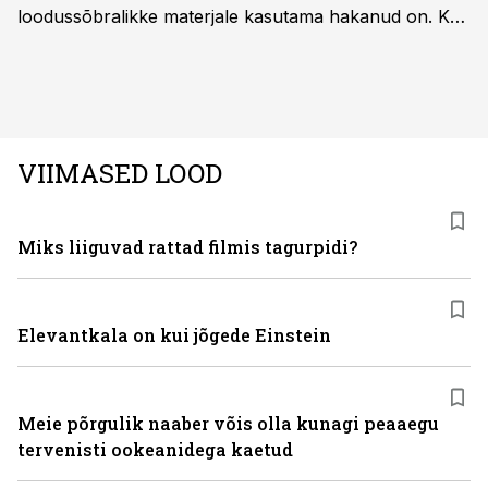
loodussõbralikke materjale kasutama hakanud on. Kui
palju mõjutab see sõidukit hankides ostjat ja kas
keskkonnasäästlikud materjalid on praktilised ning
kvaliteetsed, säilitades seejuures ka sõidukvaliteedi
ning –mugavuse?
VIIMASED LOOD
Miks liiguvad rattad filmis tagurpidi?
Elevantkala on kui jõgede Einstein
Meie põrgulik naaber võis olla kunagi peaaegu
tervenisti ookeanidega kaetud