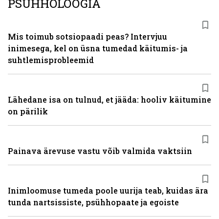
PSÜHHOLOOGIA
Mis toimub sotsiopaadi peas? Intervjuu
inimesega, kel on üsna tumedad käitumis- ja
suhtlemisprobleemid
Lähedane isa on tulnud, et jääda: hooliv käitumine
on pärilik
Painava ärevuse vastu võib valmida vaktsiin
Inimloomuse tumeda poole uurija teab, kuidas ära
tunda nartsissiste, psühhopaate ja egoiste