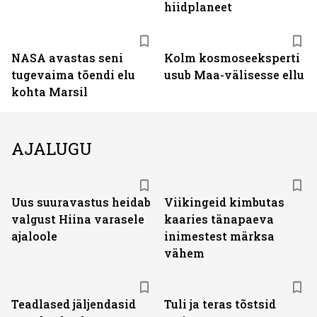
hiidplaneet
NASA avastas seni
Kolm kosmoseeksperti
tugevaima tõendi elu
usub Maa-välisesse ellu
kohta Marsil
AJALUGU
Uus suuravastus heidab
Viikingeid kimbutas
valgust Hiina varasele
kaaries tänapaeva
ajaloole
inimestest märksa
vähem
Teadlased jäljendasid
Tuli ja teras tõstsid