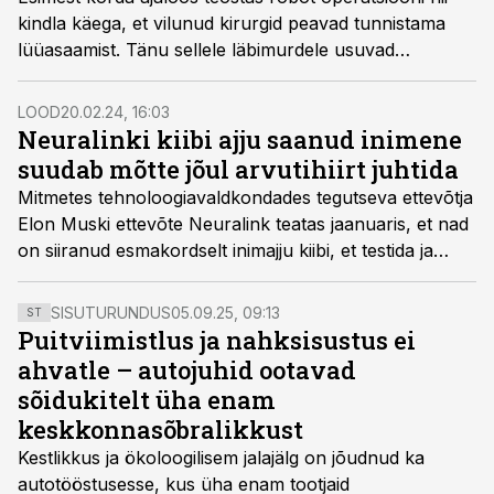
kindla käega, et vilunud kirurgid peavad tunnistama
lüüasaamist. Tänu sellele läbimurdele usuvad
teadlased, et tulevikus võtavad robotid skalpelli
arstidelt täiesti üle, opereerides patsiente neist
LOOD
20.02.24, 16:03
kiiremini, täpsemini ja valutumalt.
Neuralinki kiibi ajju saanud inimene
suudab mõtte jõul arvutihiirt juhtida
Mitmetes tehnoloogiavaldkondades tegutseva ettevõtja
Elon Muski ettevõte Neuralink teatas jaanuaris, et nad
on siiranud esmakordselt inimajju kiibi, et testida ja
demonstreerida erinevate seadmete mõtte jõul
juhtimise võimalikkust. Nüüd paistab, et kiip töötab,
SISUTURUNDUS
05.09.25, 09:13
ST
nagu peab.
Puitviimistlus ja nahksisustus ei
ahvatle – autojuhid ootavad
sõidukitelt üha enam
keskkonnasõbralikkust
Kestlikkus ja ökoloogilisem jalajälg on jõudnud ka
autotööstusesse, kus üha enam tootjaid