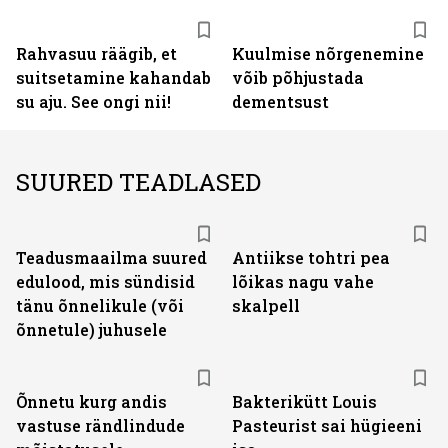
Rahvasuu räägib, et
Kuulmise nõrgenemine
suitsetamine kahandab
võib põhjustada
su aju. See ongi nii!
dementsust
SUURED TEADLASED
Teadusmaailma suured
Antiikse tohtri pea
edulood, mis sündisid
lõikas nagu vahe
tänu õnnelikule (või
skalpell
õnnetule) juhusele
Õnnetu kurg andis
Bakterikütt Louis
vastuse rändlindude
Pasteurist sai hügieeni