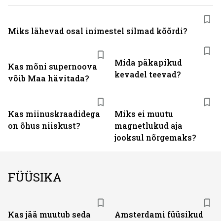
Miks lähevad osal inimestel silmad kõõrdi?
Mida päkapikud
Kas mõni supernoova
kevadel teevad?
võib Maa hävitada?
Kas miinuskraadidega
Miks ei muutu
on õhus niiskust?
magnetlukud aja
jooksul nõrgemaks?
FÜÜSIKA
Kas jää muutub seda
Amsterdami füüsikud