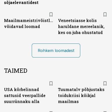
sõjaelevantidest
Maailmameistrivõistlustel
Veneetsiasse kolis
võidavad loomad
haruldane mereelanik,
kes on juba ohustatud
Rohkem loomadest
TAIMED
USA kõrbelinnad
Tuumatalv põhjustaks
sattusid veerpallide
toidukriisi kõikjal
suurrünnaku alla
maailmas