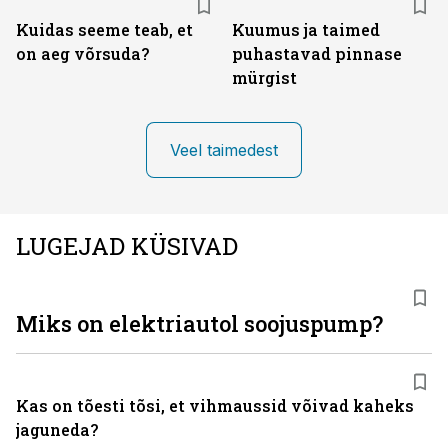
Kuidas seeme teab, et
Kuumus ja taimed
on aeg võrsuda?
puhastavad pinnase
mürgist
Veel taimedest
LUGEJAD KÜSIVAD
Miks on elektriautol soojuspump?
Kas on tõesti tõsi, et vihmaussid võivad kaheks
jaguneda?