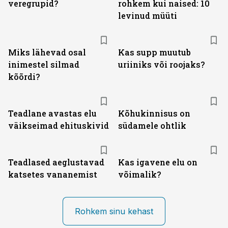
veregrupid?
rohkem kui naised: 10
levinud müüti
Miks lähevad osal
Kas supp muutub
inimestel silmad
uriiniks või roojaks?
kõõrdi?
Teadlane avastas elu
Kõhukinnisus on
väikseimad ehituskivid
südamele ohtlik
Teadlased aeglustavad
Kas igavene elu on
katsetes vananemist
võimalik?
Rohkem sinu kehast