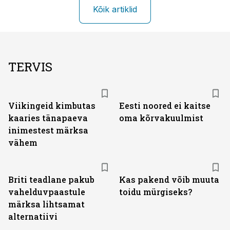
Kõik artiklid
TERVIS
Viikingeid kimbutas
Eesti noored ei kaitse
kaaries tänapaeva
oma kõrvakuulmist
inimestest märksa
vähem
Briti teadlane pakub
Kas pakend võib muuta
vahelduvpaastule
toidu mürgiseks?
märksa lihtsamat
alternatiivi