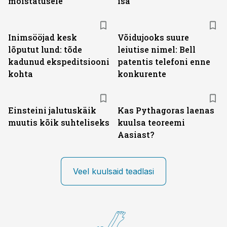
mõistatusele
isa
Inimsööjad kesk
Võidujooks suure
lõputut lund: tõde
leiutise nimel: Bell
kadunud ekspeditsiooni
patentis telefoni enne
kohta
konkurente
Einsteini jalutuskäik
Kas Pythagoras laenas
muutis kõik suhteliseks
kuulsa teoreemi
Aasiast?
Veel kuulsaid teadlasi