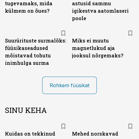
tugevamaks, mida
astusid sammu
külmem on õues?
igikestva aatomlaseri
poole
Suurürituste surmalõks:
Miks ei muutu
füüsikaseadused
magnetlukud aja
mõistavad tohutu
jooksul nõrgemaks?
inimhulga surma
Rohkem füüsikat
SINU KEHA
Kuidas on tekkinud
Mehed norskavad