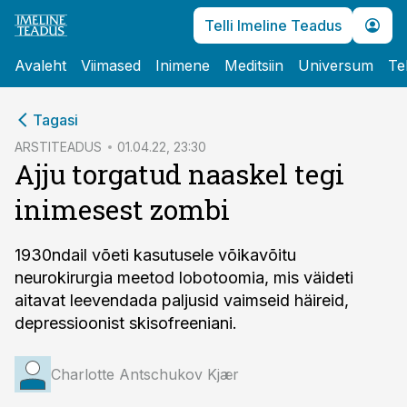
Telli Imeline Teadus
Avaleht
Viimased
Inimene
Meditsiin
Universum
Te
cebook
Tagasi
Twitter)
ARSTITEADUS
01.04.22, 23:30
Ajju torgatud naaskel tegi
kedIn
inimesest zombi
ail
k
1930ndail võeti kasutusele võikavõitu
neurokirurgia meetod lobotoomia, mis väideti
aitavat leevendada paljusid vaimseid häireid,
depressioonist skisofreeniani.
Charlotte Antschukov Kjær