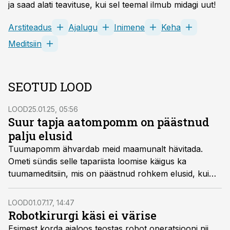
ja saad alati teavituse, kui sel teemal ilmub midagi uut!
Arstiteadus
Ajalugu
Inimene
Keha
Meditsiin
SEOTUD LOOD
LOOD
25.01.25, 05:56
Suur tapja aatompomm on päästnud
palju elusid
Tuumapomm ähvardab meid maamunalt hävitada.
Ometi sündis selle tapariista loomise käigus ka
tuumameditsiin, mis on päästnud rohkem elusid, kui
pomm võtnud.
LOOD
01.07.17, 14:47
Robotkirurgi käsi ei värise
Esimest korda ajaloos teostas robot operatsiooni nii