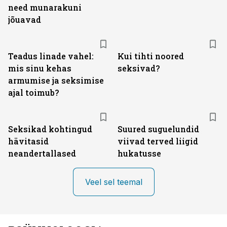
need munarakuni
jõuavad
Teadus linade vahel:
Kui tihti noored
mis sinu kehas
seksivad?
armumise ja seksimise
ajal toimub?
Seksikad kohtingud
Suured suguelundid
hävitasid
viivad terved liigid
neandertallased
hukatusse
Veel sel teemal