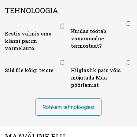
TEHNOLOOGIA
Kuidas töötab
Eestis valmis oma
vanamoodne
klassi parim
termostaat?
vormelauto
Sild üle kõigi teiste
Hiiglaslik pais võis
mõjutada Maa
pöörlemist
Rohkem tehnoloogiast
MAAVÄLINE ELU