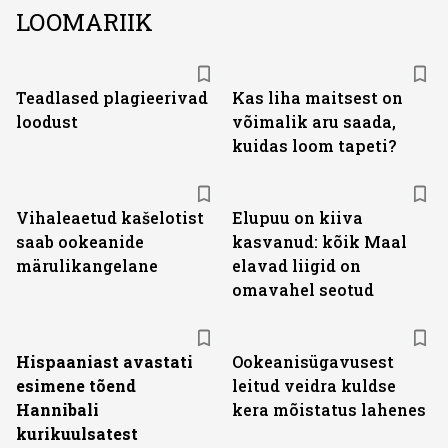
LOOMARIIK
Teadlased plagieerivad
Kas liha maitsest on
loodust
võimalik aru saada,
kuidas loom tapeti?
Vihaleaetud kašelotist
Elupuu on kiiva
saab ookeanide
kasvanud: kõik Maal
märulikangelane
elavad liigid on
omavahel seotud
Hispaaniast avastati
Ookeanisügavusest
esimene tõend
leitud veidra kuldse
Hannibali
kera mõistatus lahenes
kurikuulsatest