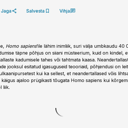
Jaga
Salvesta
Vihja
ne,
Homo sapiens
’ile lähim inimliik, suri välja umbkaudu 40
kadumise täpne põhjus on siiani müsteerium, kuid on kindel, et
tallaste kadumisele tahes või tahtmata kaasa. Neandertalla
e jooksul esitatud igasuguseid teooriaid, põhjendusi on leitu
lkaanipursetest kui ka sellest, et neandertallased võis lihtsa
käigus ajaloo prügikasti tõugata Homo sapiens kui kõrgem
liik.