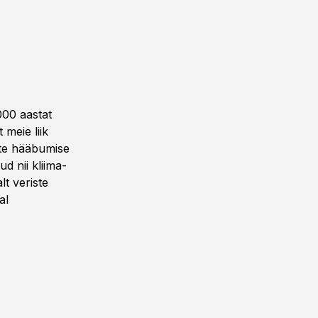
 000 aastat
 meie liik
ste hääbumise
d nii kliima­
lt veriste
al