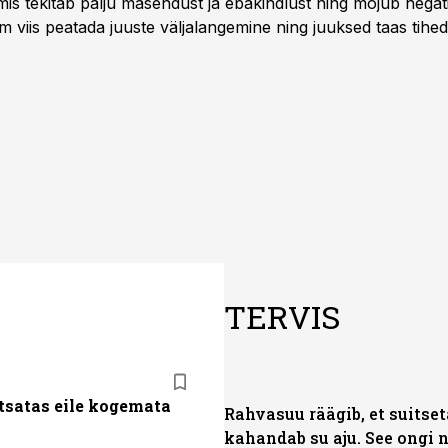
s tekitab palju masendust ja ebakindlust ning mõjub negatiiv
im viis peatada juuste väljalangemine ning juuksed taas tih
TERVIS
tsatas eile kogemata
Rahvasuu räägib, et suitse
kahandab su aju. See ongi n