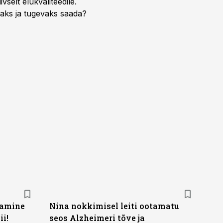
selt elukvaliteedile.
edaks ja tugevaks saada?
tamine
Nina nokkimisel leiti ootamatu
ii!
seos Alzheimeri tõve ja