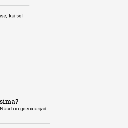
se, kui sel
ksima?
 Nüüd on geeniuurijad