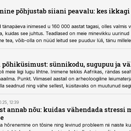
ine põhjustab siiani peavalu: kes ikkagi
d tänapäeva inimesed u 160 000 aastat tagasi, olles valmis
a, kuidas see juhtus. Teadlased on meie minevikku uurinud
e tea, võib-olla on nüüd leitud see puuduv lüli, tänu mille
ada.
 põhiküsimust: sünnikodu, sugupuu ja v
i meie liigi lugu lihtne. Inimene tekkis Aafrikas, rändas sealt
maailma. Punkt. Viimaseil aastail on arheoloogiline leiumater
alla seadnud ning vähe sellest, küsitavaks on muutunud iseg
. Olukorras peavad selguse looma uudsed meetodid, mida k
nite aastate taha ning heita valgust meie kaugete esivanemat
0.25, 12:39
ist annab nõu: kuidas vähendada stressi m
le
a hõrenemine on tõsine ning levinud probleem nii naiste ku