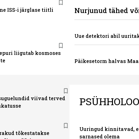
Nurjunud tähed võ
e ISS-i järglase tiitli
Uue detektori abil uurit
epuri liigutab kosmoses
ite
Päikesetorm halvas Maa
PSÜHHOLOO
suguelundid viivad terved
hukatusse
Uuringud kinnitavad, e
akud tõkestatakse
sarnased olema