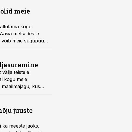
 olid meie
 vallutama kogu
 Aasia metsades ja
le võib meie sugupuu
äljasuremine
 välja teistele
jal kogu meie
i maailmajagu, kus
asutades saavad
e ellu.
õju juuste
i ka meeste jaoks.