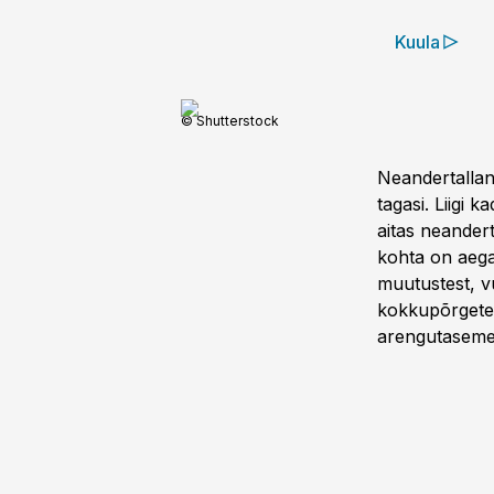
Kuula
© Shutterstock
Neandertalla
tagasi. Liigi 
aitas neander
kohta on aegad
muutustest, vu
kokkupõrgete 
arengutasemel 