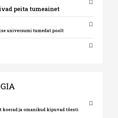
ivad peita tumeainet
akse universumi tumedat poolt
GIA
t koerad ja omanikud kipuvad tõesti