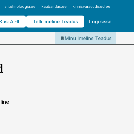
Iseteenindus
aritehnoloogia.ee
kaubandus.ee
kinnisvarauudised.ee
logistika
Telli Imeline Teadus
Küsi AI-lt
Telli Imeline Teadus
Logi sisse
Minu Imeline Teadus
d
line