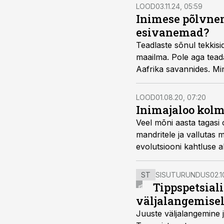
LOOD
03.11.24, 05:59
Inimese põlvnem
esivanemad?
Teadlaste sõnul tekkisi
maailma. Pole aga tead
Aafrika savannides. Min
lõpuks ometi valmis sa
LOOD
01.08.20, 07:20
Inimajaloo kolm
Veel mõni aasta tagasi ol
mandritele ja vallutas 
evolutsiooni kahtluse 
inimene välja kujunes
teadlased rännata miljo
ST
SISUTURUNDUS
02.1
Tippspetsial
väljalangemise
Juuste väljalangemine j