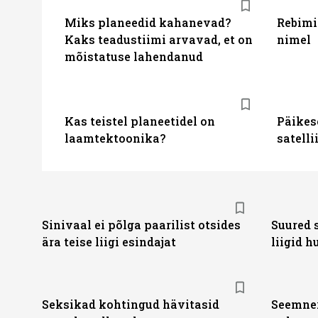
Miks planeedid kahanevad?
Rebimin
Kaks teadustiimi arvavad, et on
nimel
mõistatuse lahendanud
Kas teistel planeetidel on
Päikes
laamtektoonika?
satelli
Sinivaal ei põlga paarilist otsides
Suured 
ära teise liigi esindajat
liigid 
Seksikad kohtingud hävitasid
Seemner