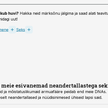
kub huvi?
Hakka neid märksõnu jälgima ja saad alati teavitu
idagi uut!
imene
Seks
d meie esivanemad neandertallastega se
id ja mõistatuslikumaid armuafääre peidab end meie DNAs.
selt neandertallased ja nüüdisinimesed ühiseid lapsi said.