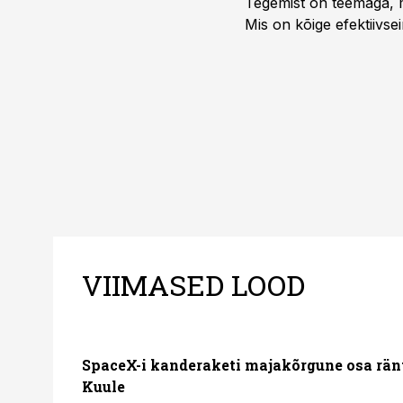
Tegemist on teemaga, mi
Mis on kõige efektiivse
VIIMASED LOOD
SpaceX-i kanderaketi majakõrgune osa rän
Kuule