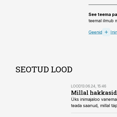
See teema pa
teemal ilmub m
Geenid
In
SEOTUD LOOD
LOOD
13.06.24, 15:46
Millal hakkasi
Üks inimajaloo vanema
teada saanud, millal täp