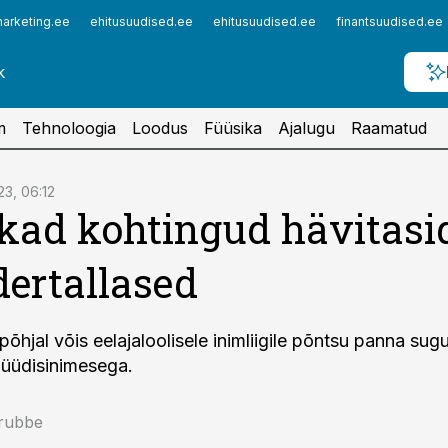
arketing.ee
ehitusuudised.ee
ehitusuudised.ee
finantsuudised.ee
m
Tehnoloogia
Loodus
Füüsika
Ajalugu
Raamatud
23, 06:12
kad kohtingud hävitasi
ertallased
õhjal võis eelajaloolisele inimliigile põntsu panna sugu
nüüdisinimesega.
rubbe