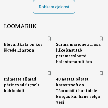
Rohkem ajaloost
LOOMARIIK
Elevantkala on kui
Surma marionetid: osa
jõgede Einstein
liike kasutab
peremeesloomi
halastamatult ära
Inimeste silmad
40 aastat pärast
pärinevad ürgselt
katastroofi on
kükloobilt
Tšornobõli huntidele
kiirgus kui hane selga
vesi