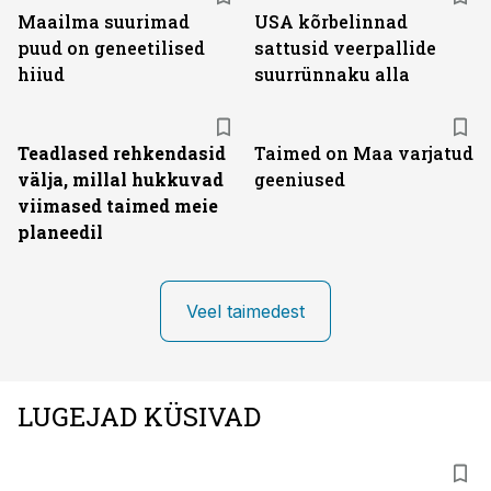
Maailma suurimad
USA kõrbelinnad
puud on geneetilised
sattusid veerpallide
hiiud
suurrünnaku alla
Teadlased rehkendasid
Taimed on Maa varjatud
välja, millal hukkuvad
geeniused
viimased taimed meie
planeedil
Veel taimedest
LUGEJAD KÜSIVAD