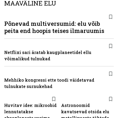
MAAVÄLINE ELU
Põnevad multiversumid: elu võib
peita end hoopis teises ilmaruumis
Netflixi sari äratab kaugplaneetidel ellu
võimalikud tulnukad
Mehhiko kongressi ette toodi väidetavad
tulnukate surnukehad
Huvitav idee: mikroobid
Astronoomid
lennutatakse
kavatsevad otsida elu
eksoplaneete uurima
metallivaeste tähtede