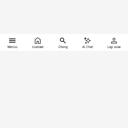
Menüü
Uudised
Otsing
AI Chat
Logi sisse
Vana-Lõuna 39/1, 19094 Tallinn
(+372) 667 0111
tellimiskeskus@aripaev.ee
Telli Imeline Teadus
Uudiskirjad
Kontakt