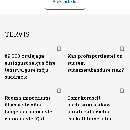
Kõik artiklid
TERVIS
89 000 osalejaga
Kas profisportlastel on
uuringust selgus öise
suurem
tehisvalguse mõju
südamerabanduse risk?
südamele
Rooma impeeriumi
Esmakordselt
õhusaaste võis
meditsiini ajaloos
langetada ammuste
siirati patsiendile
eurooplaste IQ-d
edukalt terve silm