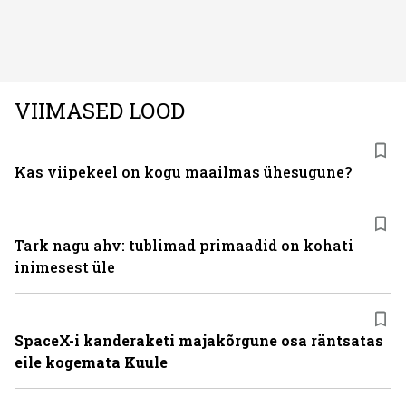
ebakindlust ning mõjub negatiivselt elukvaliteedile. Mis
on kõige efektiivseim viis peatada juuste väljalangemine
ning juuksed taas tihedaks ja tugevaks saada?
VIIMASED LOOD
Kas viipekeel on kogu maailmas ühesugune?
Tark nagu ahv: tublimad primaadid on kohati
inimesest üle
SpaceX-i kanderaketi majakõrgune osa räntsatas
eile kogemata Kuule