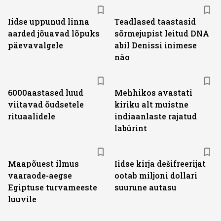
Iidse uppunud linna
Teadlased taastasid
aarded jõuavad lõpuks
sõrmejupist leitud DNA
päevavalgele
abil Denissi inimese
näo
6000aastased luud
Mehhikos avastati
viitavad õudsetele
kiriku alt muistne
rituaalidele
indiaanlaste rajatud
labürint
Maapõuest ilmus
Iidse kirja dešifreerijat
vaaraode-aegse
ootab miljoni dollari
Egiptuse turvameeste
suurune autasu
luuvile