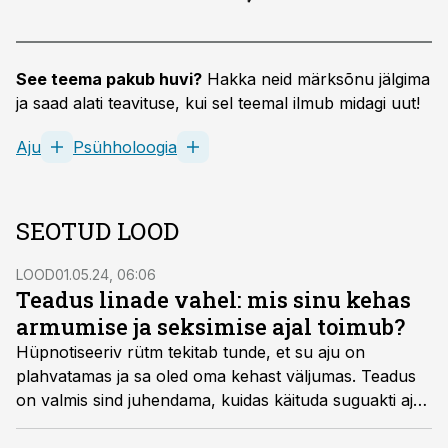
See teema pakub huvi?
Hakka neid märksõnu jälgima
ja saad alati teavituse, kui sel teemal ilmub midagi uut!
Aju
Psühholoogia
SEOTUD LOOD
LOOD
01.05.24, 06:06
Teadus linade vahel: mis sinu kehas
armumise ja seksimise ajal toimub?
Hüpnotiseeriv rütm tekitab tunde, et su aju on
plahvatamas ja sa oled oma kehast väljumas. Teadus
on valmis sind juhendama, kuidas käituda suguakti ajal,
ja ühtlasi tõestama, et õige seksuaalelu on palju