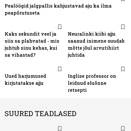
Pealöögid jalgpallis kahjustavad aju ka ilma
peapõrutuseta
Kaks sekundit veel ja
Neuralinki kiibi ajju
siis sa plahvatad - mis
saanud inimene suudab
juhtub sinu kehas, kui
mõtte jõul arvutihiirt
sa vihastad?
juhtida
Uued harjumused
Inglise professor on
kirjutatakse ajju
leidnud eluõnne
retsepti
SUURED TEADLASED