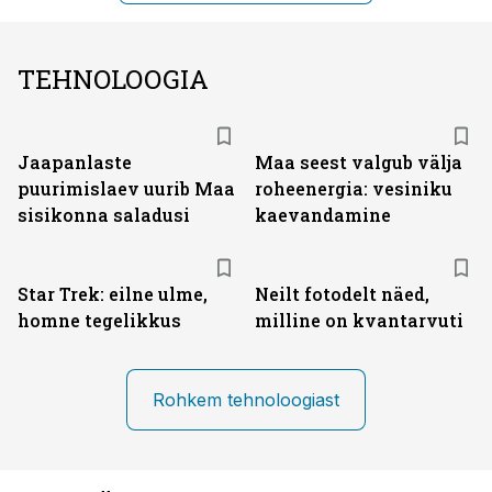
TEHNOLOOGIA
Jaapanlaste
Maa seest valgub välja
puurimislaev uurib Maa
roheenergia: vesiniku
sisikonna saladusi
kaevandamine
Star Trek: eilne ulme,
Neilt fotodelt näed,
homne tegelikkus
milline on kvantarvuti
Rohkem tehnoloogiast