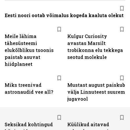
Eesti noori ootab võimalus kogeda kaaluta olekut
Meile lähima
Kulgur Curiosity
tähesüsteemi
avastas Marsilt
elukõlblikus tsoonis
trobikonna elu tekkega
paistab asuvat
seotud molekule
hiidplaneet
Miks treenivad
Mustast august paiskub
astronaudid vee all?
välja Linnuteest suurem
jugavool
Seksikad kohtingud
Küülikud aitavad