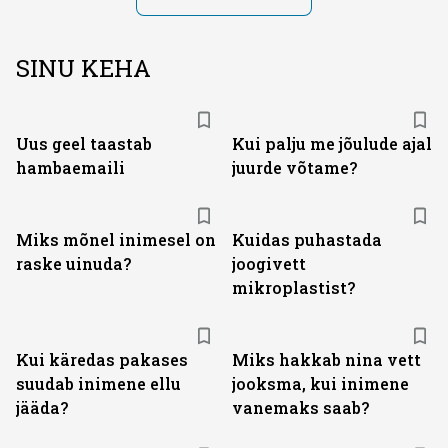
SINU KEHA
Uus geel taastab
Kui palju me jõulude ajal
hambaemaili
juurde võtame?
Miks mõnel inimesel on
Kuidas puhastada
raske uinuda?
joogivett
mikroplastist?
Kui käredas pakases
Miks hakkab nina vett
suudab inimene ellu
jooksma, kui inimene
jääda?
vanemaks saab?