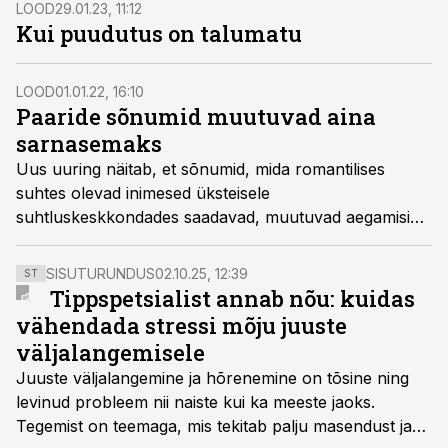
rohkem kui pelk nauding.
LOOD
29.01.23, 11:12
Kui puudutus on talumatu
LOOD
01.01.22, 16:10
Paaride sõnumid muutuvad aina
sarnasemaks
Uus uuring näitab, et sõnumid, mida romantilises
suhtes olevad inimesed üksteisele
suhtluskeskkondades saadavad, muutuvad aegamisi
vormilt ja sisult üha sarnasemaks.
SISUTURUNDUS
02.10.25, 12:39
ST
Tippspetsialist annab nõu: kuidas
vähendada stressi mõju juuste
väljalangemisele
Juuste väljalangemine ja hõrenemine on tõsine ning
levinud probleem nii naiste kui ka meeste jaoks.
Tegemist on teemaga, mis tekitab palju masendust ja