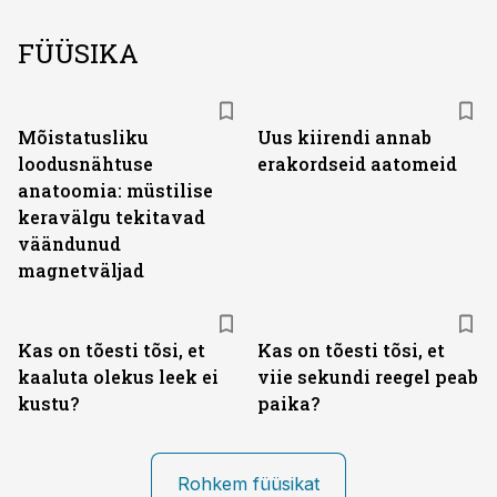
FÜÜSIKA
Mõistatusliku
Uus kiirendi annab
loodusnähtuse
erakordseid aatomeid
anatoomia: müstilise
keravälgu tekitavad
väändunud
magnetväljad
Kas on tõesti tõsi, et
Kas on tõesti tõsi, et
kaaluta olekus leek ei
viie sekundi reegel peab
kustu?
paika?
Rohkem füüsikat