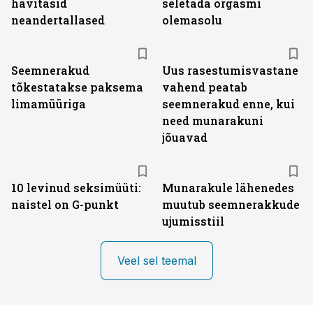
hävitasid
seletada orgasmi
neandertallased
olemasolu
Seemnerakud
Uus rasestumisvastane
tõkestatakse paksema
vahend peatab
limamüüriga
seemnerakud enne, kui
need munarakuni
jõuavad
10 levinud seksimüüti:
Munarakule lähenedes
naistel on G-punkt
muutub seemnerakkude
ujumisstiil
Veel sel teemal