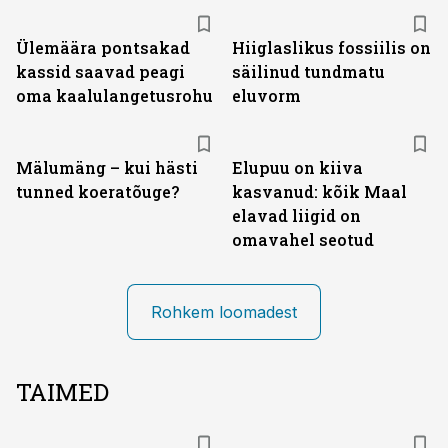
Ülemäära pontsakad
Hiiglaslikus fossiilis on
kassid saavad peagi
säilinud tundmatu
oma kaalulangetusrohu
eluvorm
Mälumäng – kui hästi
Elupuu on kiiva
tunned koeratõuge?
kasvanud: kõik Maal
elavad liigid on
omavahel seotud
Rohkem loomadest
TAIMED