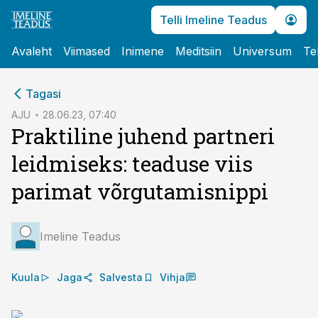
Telli Imeline Teadus
Avaleht
Viimased
Inimene
Meditsiin
Universum
Te
cebook
Tagasi
Twitter)
AJU
28.06.23, 07:40
Praktiline juhend partneri
kedIn
leidmiseks: teaduse viis
ail
parimat võrgutamisnippi
k
Imeline Teadus
Kuula
Jaga
Salvesta
Vihja