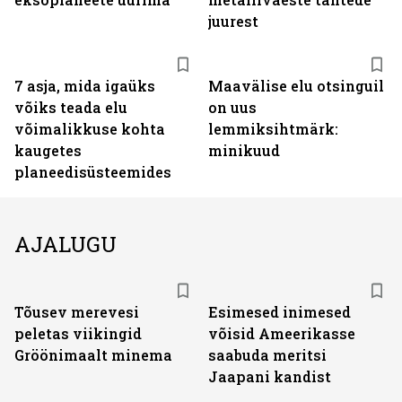
juurest
7 asja, mida igaüks
Maavälise elu otsinguil
võiks teada elu
on uus
võimalikkuse kohta
lemmiksihtmärk:
kaugetes
minikuud
planeedisüsteemides
AJALUGU
Tõusev merevesi
Esimesed inimesed
peletas viikingid
võisid Ameerikasse
Gröönimaalt minema
saabuda meritsi
Jaapani kandist