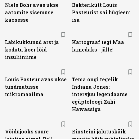
Niels Bohr avas ukse
Bakterikütt Louis
aatomite sisemuse
Pasteurist sai hügieeni
kaosesse
isa
Läbikukkunud arst ja
Kartograaf tegi Maa
kodutu koer lõid
lamedaks - jälle!
insuliiniime
Louis Pasteur avas ukse
Tema ongi tegelik
tundmatusse
Indiana Jones:
mikromaailma
intervjuu legendaarse
egüptoloogi Zahi
Hawassiga
Võidujooks suure
Einsteini jalutuskäik
leiutise nimel: Bell
muutis kõik suhteliseks