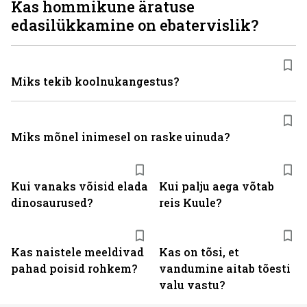
Kas hommikune äratuse
edasilükkamine on ebatervislik?
Miks tekib koolnukangestus?
Miks mõnel inimesel on raske uinuda?
Kui vanaks võisid elada
Kui palju aega võtab
dinosaurused?
reis Kuule?
Kas naistele meeldivad
Kas on tõsi, et
pahad poisid rohkem?
vandumine aitab tõesti
valu vastu?