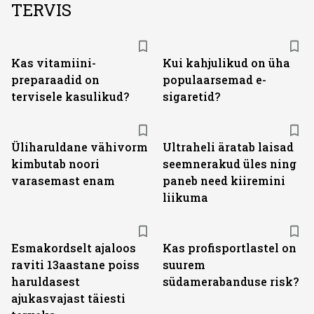
TERVIS
Kas vitamiini­
Kui kahjulikud on üha
preparaadid on
populaarsemad e-
tervisele kasulikud?
sigaretid?
Üliharuldane vähivorm
Ultraheli äratab laisad
kimbutab noori
seemnerakud üles ning
varasemast enam
paneb need kiiremini
liikuma
Esmakordselt ajaloos
Kas profisportlastel on
raviti 13aastane poiss
suurem
haruldasest
südamerabanduse risk?
ajukasvajast täiesti