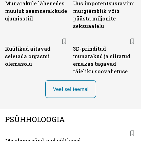
Munarakule lähenedes
Uus impotentsusravim:
muutub seemnerakkude
mürgiämblik võib
ujumisstiil
päästa miljonite
seksuaalelu
Küülikud aitavad
3D-prinditud
seletada orgasmi
munarakud ja siiratud
olemasolu
emakas tagavad
täieliku soovahetuse
Veel sel teemal
PSÜHHOLOOGIA
Me oleme sündinud sõltlased