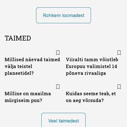
Rohkem loomadest
TAIMED
Millised näevad taimed
Viiralti tamm võistleb
välja teistel
Europuu valimistel 14
planeetidel?
põneva rivaaliga
Milline on maailma
Kuidas seeme teab, et
mürgiseim puu?
on aeg võrsuda?
Veel taimedest