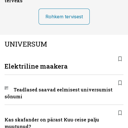
terveks
Rohkem tervisest
UNIVERSUM
Elektriline maakera
Teadlased saavad eelmisest universumist
sõnumi
Kas skafander on pärast Kuu-reise palju
muutunud?