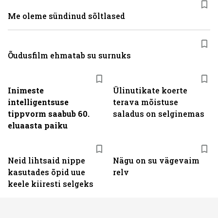
Me oleme sündinud sõltlased
Õudusfilm ehmatab su surnuks
Inimeste
Ülinutikate koerte
intelligentsuse
terava mõistuse
tippvorm saabub 60.
saladus on selginemas
eluaasta paiku
Neid lihtsaid nippe
Nägu on su vägevaim
kasutades õpid uue
relv
keele kiiresti selgeks