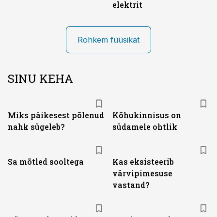
elektrit
Rohkem füüsikat
SINU KEHA
Miks päikesest põlenud
Kõhukinnisus on
nahk sügeleb?
südamele ohtlik
Sa mõtled sooltega
Kas eksisteerib
värvipimesuse
vastand?