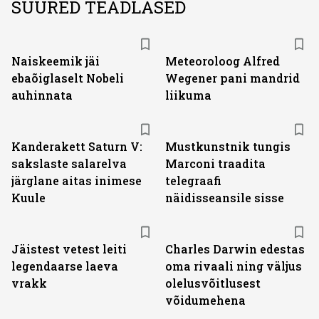
SUURED TEADLASED
Naiskeemik jäi
Meteoroloog Alfred
ebaõiglaselt Nobeli
Wegener pani mandrid
auhinnata
liikuma
Kanderakett Saturn V:
Mustkunstnik tungis
sakslaste salarelva
Marconi traadita
järglane aitas inimese
telegraafi
Kuule
näidisseansile sisse
Jäistest vetest leiti
Charles Darwin edestas
legendaarse laeva
oma rivaali ning väljus
vrakk
olelusvõitlusest
võidumehena