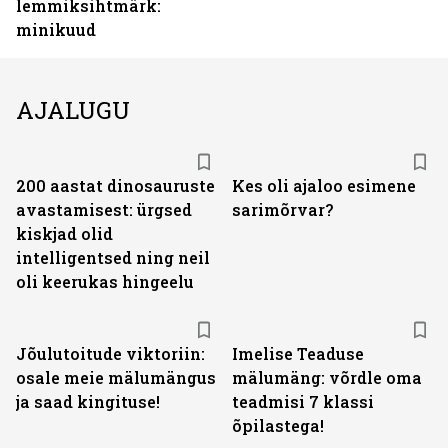
lemmiksihtmärk:
minikuud
AJALUGU
200 aastat dinosauruste
Kes oli ajaloo esimene
avastamisest: ürgsed
sarimõrvar?
kiskjad olid
intelligentsed ning neil
oli keerukas hingeelu
Jõulutoitude viktoriin:
Imelise Teaduse
osale meie mälumängus
mälumäng: võrdle oma
ja saad kingituse!
teadmisi 7 klassi
õpilastega!