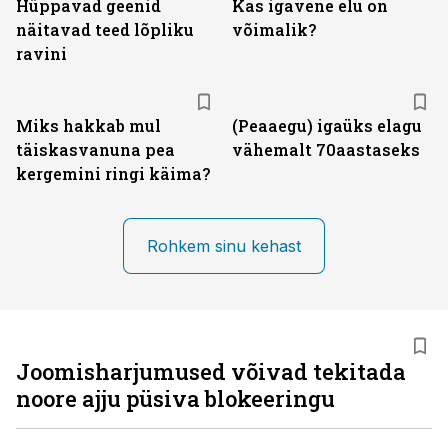
Hüppavad geenid
Kas igavene elu on
näitavad teed lõpliku
võimalik?
ravini
Miks hakkab mul
(Peaaegu) igaüks elagu
täiskasvanuna pea
vähemalt 70aastaseks
kergemini ringi käima?
Rohkem sinu kehast
Joomisharjumused võivad tekitada
noore ajju püsiva blokeeringu