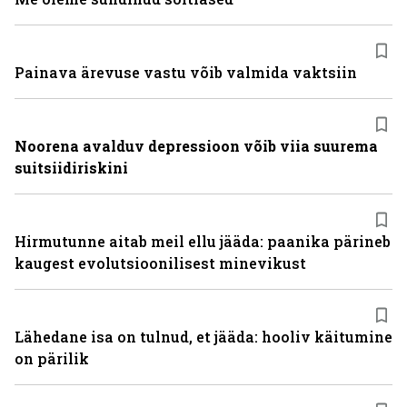
Painava ärevuse vastu võib valmida vaktsiin
Noorena avalduv depressioon võib viia suurema
suitsiidiriskini
Hirmutunne aitab meil ellu jääda: paanika pärineb
kaugest evolutsioonilisest minevikust
Lähedane isa on tulnud, et jääda: hooliv käitumine
on pärilik