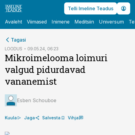
Telli Imeline Teadus
Avaleht
Viimased
Inimene
Meditsiin
Universum
Te
cebook
Tagasi
Twitter)
LOODUS
09.05.24, 06:23
Mikroimelooma loimuri
kedIn
valgud pidurdavad
ail
vananemist
k
Esben Schouboe
Kuula
Jaga
Salvesta
Vihja