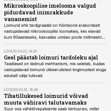
Mikroskoopilise imelooma valgud
pidurdavad inimrakkude
vananemist
Loimurid ehk tardigraadid on hõimkond erakordselt
vastupidavaid mikroskoopilisi loomakesi, kes elavad
kuni 60aastaseks, kasvades umbes poole millimeetri
pikkuseks. Nad on võimelised ellu jääma 271kraadises
külmas, ligi 150kraadises kuumuses, kosmoses,
LOOD
12.04.23, 14:20
keevas alkoholis ja nad on röntgenkiirgusele 1000
Geel päästab loimuri tardoleku ajal
korda vastupidavamad kui inimesed. Ülim vastupidavus
Teadlased on leidnud mehhanismi, mis seletab, kuidas
võimaldab neil elada praktiliselt kõikjal meie planeedil.
vastupidavad loimurid ülikeerulistest tingimustest eluga
edukalt välja tulevad.
LOOD
26.02.25, 18:48
Tibatillukesed loimurid võivad
muuta vähiravi talutavamaks
Suur osa vähktõvepatsiente saab kiiritusravi, millel