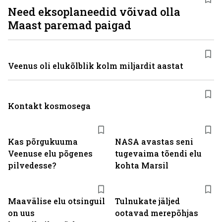
Need eksoplaneedid võivad olla
Maast paremad paigad
Veenus oli elukõlblik kolm miljardit aastat
Kontakt kosmosega
Kas põrgukuuma
NASA avastas seni
Veenuse elu põgenes
tugevaima tõendi elu
pilvedesse?
kohta Marsil
Maavälise elu otsinguil
Tulnukate jäljed
on uus
ootavad merepõhjas