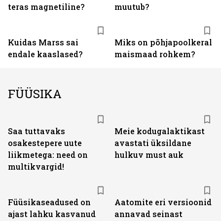
teras magnetiline?
muutub?
Kuidas Marss sai
Miks on põhjapoolkeral
endale kaaslased?
maismaad rohkem?
FÜÜSIKA
Saa tuttavaks
Meie kodugalaktikast
osakestepere uute
avastati üksildane
liikmetega: need on
hulkuv must auk
multikvargid!
Füüsikaseadused on
Aatomite eri versioonid
ajast lahku kasvanud
annavad seinast