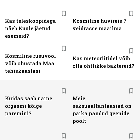
Kas teleskoopidega
Kosmiline huvireis 7
näeb Kuule jäetud
veidrasse maailma
esemeid?
Kosmiline rusuvool
Kas meteoriitidel võib
võib ohustada Maa
olla ohtlikke baktereid?
tehiskaaslasi
Kuidas saab naine
Meie
orgasmi kõige
seksuaalfantaasiad on
paremini?
paika pandud geenide
poolt