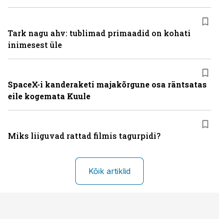
Tark nagu ahv: tublimad primaadid on kohati
inimesest üle
SpaceX-i kanderaketi majakõrgune osa räntsatas
eile kogemata Kuule
Miks liiguvad rattad filmis tagurpidi?
Kõik artiklid