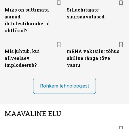
Miks on süttimata
Sillaehitajate
jäänud
suursaavutused
ilutulestikuraketid
ohtlikud?
Mis juhtub, kui
mRNA vaktsiin: tõhus
allveelaev
abiline ränga tõve
implodeerub?
vastu
Rohkem tehnoloogiast
MAAVÄLINE ELU