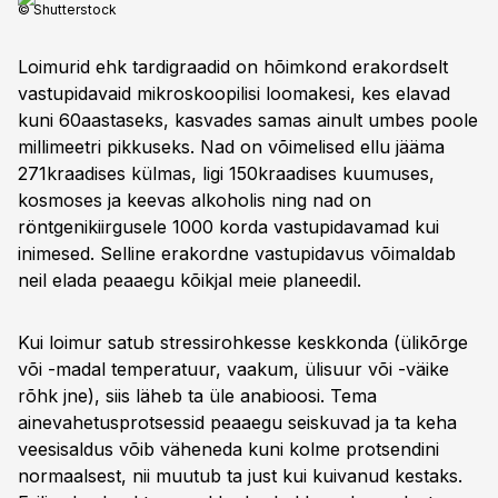
© Shutterstock
Loimurid ehk tardigraadid on hõimkond erakordselt
vastupidavaid mikroskoopilisi loomakesi, kes elavad
kuni 60aastaseks, kasvades samas ainult umbes poole
millimeetri pikkuseks. Nad on võimelised ellu jääma
271kraadises külmas, ligi 150kraadises kuumuses,
kosmoses ja keevas alkoholis ning nad on
röntgenikiirgusele 1000 korda vastu­pidavamad kui
inimesed. Selline erakordne vastu­pidavus võimaldab
neil elada peaaegu kõikjal meie planeedil.
Kui loimur satub stressirohkesse kesk­konda (ülikõrge
või -madal temperatuur, vaakum, ülisuur või -väike
rõhk jne), siis läheb ta üle anabioosi. Tema
ainevahetus­protsessid peaaegu seiskuvad ja ta keha
veesisaldus võib väheneda kuni kolme protsendini
normaalsest, nii muutub ta just kui kuivanud kestaks.