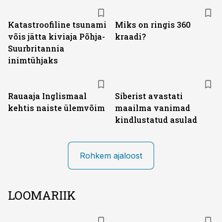
Katastroofiline tsunami
Miks on ringis 360
võis jätta kiviaja Põhja-
kraadi?
Suurbritannia
inimtühjaks
Rauaaja Inglismaal
Siberist avastati
kehtis naiste ülemvõim
maailma vanimad
kindlustatud asulad
Rohkem ajaloost
LOOMARIIK