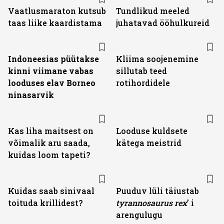
Vaatlusmaraton kutsub
Tundlikud meeled
taas liike kaardistama
juhatavad ööhulkureid
Indoneesias püütakse
Kliima soojenemine
kinni viimane vabas
sillutab teed
looduses elav Borneo
rotihordidele
ninasarvik
Kas liha maitsest on
Looduse kuldsete
võimalik aru saada,
kätega meistrid
kuidas loom tapeti?
Kuidas saab sinivaal
Puuduv lüli täiustab
toituda krillidest?
tyranno­saurus rex
’ i
arengulugu