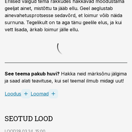
Erilised valgud tema rakkudes hakkavad moodustama
geeljat ainet, mistõttu ta jääb ellu. Geel aeglustab
ainevahetusprotsesse sedavõrd, et loimur võib näida
surnuna. Tegelikult on ta aga tänu geelile elus, ja kui
vett lisada, ärkab loimur jälle ellu.
See teema pakub huvi?
Hakka neid märksõnu jälgima
ja saad alati teavituse, kui sel teemal ilmub midagi uut!
Loodus
Loomad
SEOTUD LOOD
LOOD
28.03.24, 15:00