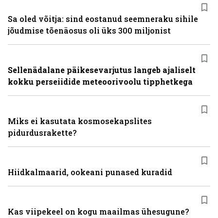
Sa oled võitja: sind eostanud seemneraku sihile
jõudmise tõenäosus oli üks 300 miljonist
Sellenädalane päikesevarjutus langeb ajaliselt
kokku perseiidide meteoorivoolu tipphetkega
Miks ei kasutata kosmosekapslites
pidurdusrakette?
Hiidkalmaarid, ookeani punased kuradid
Kas viipekeel on kogu maailmas ühesugune?