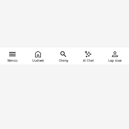
Menüü
Uudised
Otsing
AI Chat
Logi sisse
Vana-Lõuna 39/1, 19094 Tallinn
(+372) 667 0111
tellimiskeskus@aripaev.ee
Telli Imeline Teadus
Uudiskirjad
Kontakt