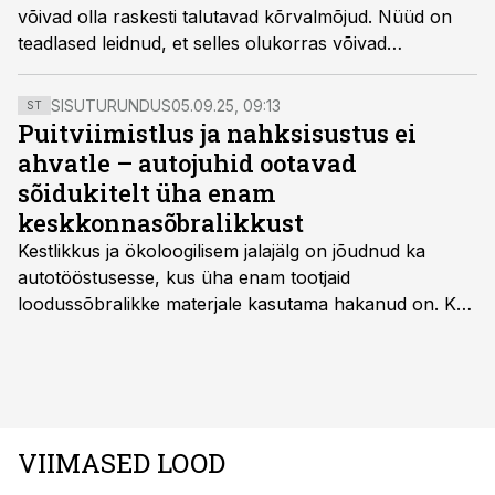
võivad olla raskesti talutavad kõrvalmõjud. Nüüd on
teadlased leidnud, et selles olukorras võivad
patsiendile abiks olla pisikeste ülivastupidavate
loomakeste loimurite ehk tardigraadide kehas leiduvad
SISUTURUNDUS
05.09.25, 09:13
ST
valgud.
Puitviimistlus ja nahksisustus ei
ahvatle – autojuhid ootavad
sõidukitelt üha enam
keskkonnasõbralikkust
Kestlikkus ja ökoloogilisem jalajälg on jõudnud ka
autotööstusesse, kus üha enam tootjaid
loodussõbralikke materjale kasutama hakanud on. Kui
palju mõjutab see sõidukit hankides ostjat ja kas
keskkonnasäästlikud materjalid on praktilised ning
kvaliteetsed, säilitades seejuures ka sõidukvaliteedi
ning –mugavuse?
VIIMASED LOOD