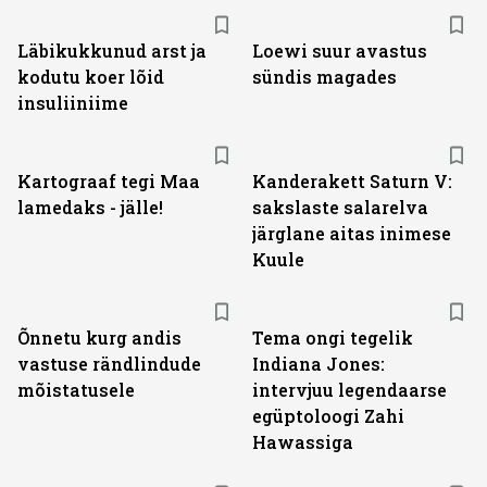
Läbikukkunud arst ja
Loewi suur avastus
kodutu koer lõid
sündis magades
insuliiniime
Kartograaf tegi Maa
Kanderakett Saturn V:
lamedaks - jälle!
sakslaste salarelva
järglane aitas inimese
Kuule
Õnnetu kurg andis
Tema ongi tegelik
vastuse rändlindude
Indiana Jones:
mõistatusele
intervjuu legendaarse
egüptoloogi Zahi
Hawassiga