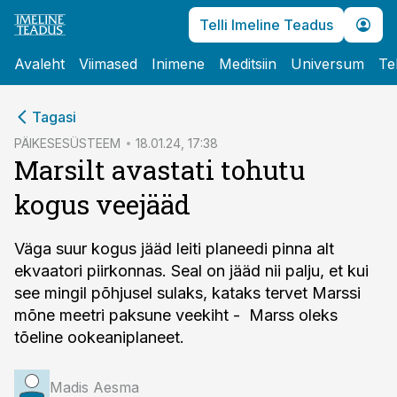
Telli Imeline Teadus
Avaleht
Viimased
Inimene
Meditsiin
Universum
Te
cebook
Tagasi
Twitter)
PÄIKESESÜSTEEM
18.01.24, 17:38
Marsilt avastati tohutu
kedIn
kogus veejääd
ail
k
Väga suur kogus jääd leiti planeedi pinna alt
ekvaatori piirkonnas. Seal on jääd nii palju, et kui
see mingil põhjusel sulaks, kataks tervet Marssi
mõne meetri paksune veekiht - Marss oleks
tõeline ookeaniplaneet.
Madis Aesma