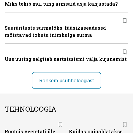
Miks tekib mul tung armsaid asju kahjustada?
Suurürituste surmalõks: füüsikaseadused
mõistavad tohutu inimhulga surma
Uus uuring selgitab nartsissismi välja kujunemist
Rohkem psühholoogiast
TEHNOLOOGIA
Rootsis veeretati üle
Kuidas paigaldatakse