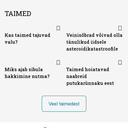
TAIMED
Kas taimed tajuvad
Veinisõbrad võivad olla
valu?
tänulikud iidsele
asteroidikatastroofile
Miks ajab sibula
Taimed hoiatavad
hakkimine nutma?
naabreid
putukarünnaku eest
Veel taimedest