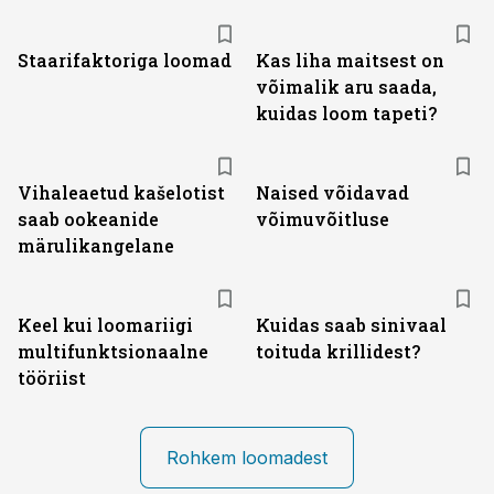
Staarifaktoriga loomad
Kas liha maitsest on
võimalik aru saada,
kuidas loom tapeti?
Vihaleaetud kašelotist
Naised võidavad
saab ookeanide
võimuvõitluse
märulikangelane
Keel kui loomariigi
Kuidas saab sinivaal
multifunktsionaalne
toituda krillidest?
tööriist
Rohkem loomadest