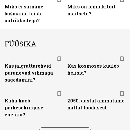
Miks ei sarnane
Miks on lennukitoit
bušmanid teiste
maitsetu?
aafriklastega?
FÜÜSIKA
Kas jalgrattarehvid
Kas kosmoses kuuleb
purunevad vihmaga
helisid?
sagedamini?
Kuhu kaob
2050. aastal ammutame
päikesekiirguse
naftat loodusest
energia?