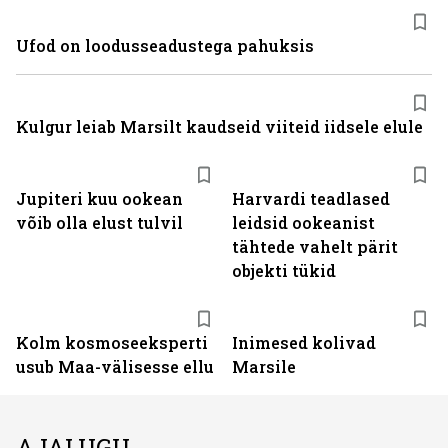
Ufod on loodusseadustega pahuksis
Kulgur leiab Marsilt kaudseid viiteid iidsele elule
Jupiteri kuu ookean
Harvardi teadlased
võib olla elust tulvil
leidsid ookeanist
tähtede vahelt pärit
objekti tükid
Kolm kosmoseeksperti
Inimesed kolivad
usub Maa-välisesse ellu
Marsile
AJALUGU