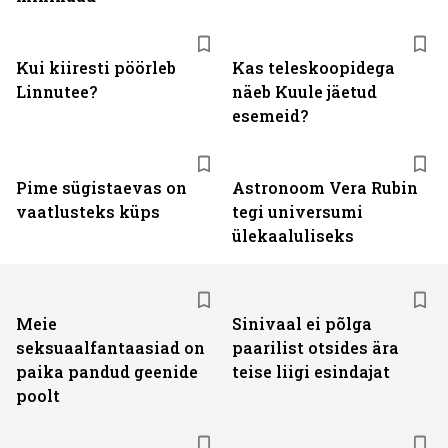
Kui kiiresti pöörleb
Kas teleskoopidega
Linnutee?
näeb Kuule jäetud
esemeid?
Pime sügistaevas on
Astronoom Vera Rubin
vaatlusteks küps
tegi universumi
ülekaaluliseks
Meie
Sinivaal ei põlga
seksuaalfantaasiad on
paarilist otsides ära
paika pandud geenide
teise liigi esindajat
poolt