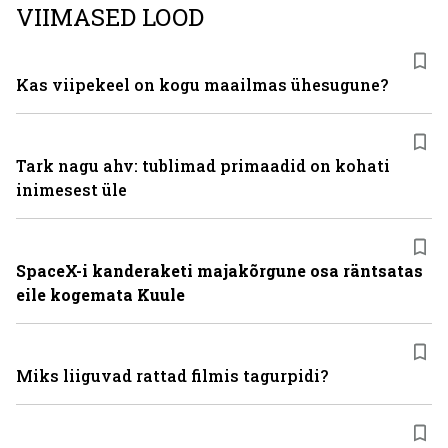
VIIMASED LOOD
Kas viipekeel on kogu maailmas ühesugune?
Tark nagu ahv: tublimad primaadid on kohati
inimesest üle
SpaceX-i kanderaketi majakõrgune osa räntsatas
eile kogemata Kuule
Miks liiguvad rattad filmis tagurpidi?