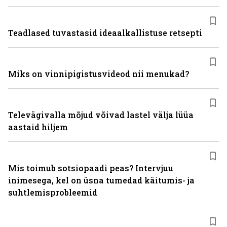
Teadlased tuvastasid ideaalkallistuse retsepti
Miks on vinni­pigistusvideod nii menukad?
Televägivalla mõjud võivad lastel välja lüüa
aastaid hiljem
Mis toimub sotsiopaadi peas? Intervjuu
inimesega, kel on üsna tumedad käitumis- ja
suhtlemisprobleemid