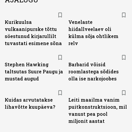
Kurikuulsa
Venelaste
vulkaanipurske tõttu
hiidallveelaev oli
söestunud kirjarullilt
külma sõja ohtlikem
tuvastati esimene sõna
relv
Stephen Hawking
Barbarid võisid
taltsutas Suure Paugu ja
roomlastega sõdides
mustad augud
olla ise narkojoobes
Kuidas arvutatakse
Leiti maailma vanim
lihavõtte kuupäeva?
puitkonstruktsioon, mil
vanust pea pool
miljonit aastat