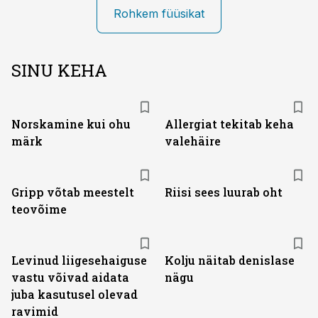
Rohkem füüsikat
SINU KEHA
Norskamine kui ohu
Allergiat tekitab keha
märk
valehäire
Gripp võtab meestelt
Riisi sees luurab oht
teovõime
Levinud liigesehaiguse
Kolju näitab denislase
vastu võivad aidata
nägu
juba kasutusel olevad
ravimid