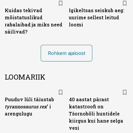
Kuidas tekivad
Igikeltsas seiskub aeg:
mõistatuslikud
uurime sellest leitud
rabalaibad ja miks need
loomi
säilivad?
Rohkem ajaloost
LOOMARIIK
Puuduv lüli täiustab
40 aastat pärast
tyranno­saurus rex
’ i
katastroofi on
arengulugu
Tšornobõli huntidele
kiirgus kui hane selga
vesi