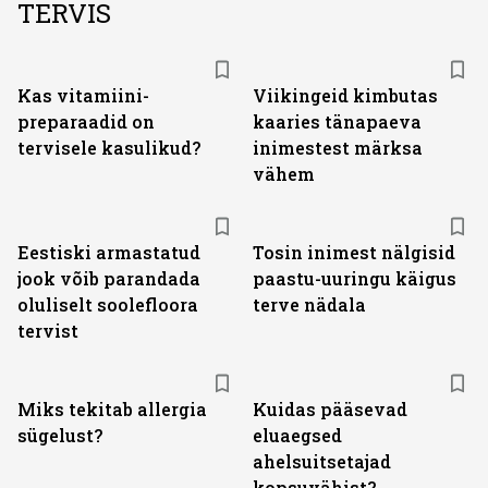
TERVIS
Kas vitamiini­
Viikingeid kimbutas
preparaadid on
kaaries tänapaeva
tervisele kasulikud?
inimestest märksa
vähem
Eestiski armastatud
Tosin inimest nälgisid
jook võib parandada
paastu-uuringu käigus
oluliselt soolefloora
terve nädala
tervist
Miks tekitab allergia
Kuidas pääsevad
sügelust?
eluaegsed
ahelsuitsetajad
kopsuvähist?