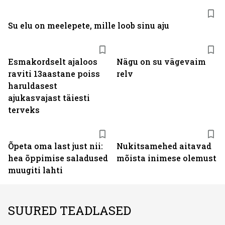
Su elu on meelepete, mille loob sinu aju
Esmakordselt ajaloos
Nägu on su vägevaim
raviti 13aastane poiss
relv
haruldasest
ajukasvajast täiesti
terveks
Õpeta oma last just nii:
Nukitsamehed aitavad
hea õppimise saladused
mõista inimese olemust
muugiti lahti
SUURED TEADLASED