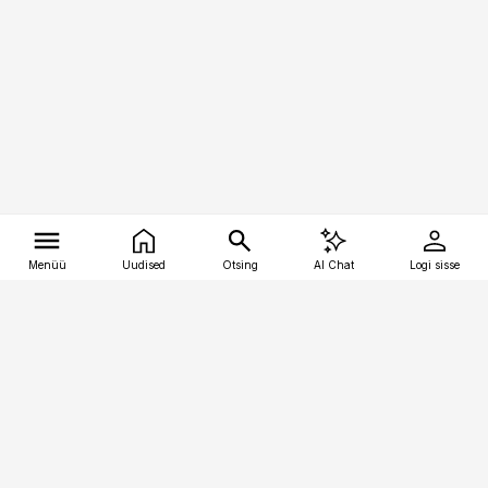
Menüü
Uudised
Otsing
AI Chat
Logi sisse
Vana-Lõuna 39/1, 19094 Tallinn
(+372) 667 0111
tellimiskeskus@aripaev.ee
Telli Imeline Teadus
Uudiskirjad