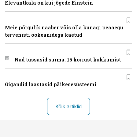
Elevantkala on kui jõgede Einstein
Meie põrgulik naaber võis olla kunagi peaaegu
tervenisti ookeanidega kaetud
Nad tüssasid surma: 15 korrust kukkumist
Gigandid laastasid päikesesüsteemi
Kõik artiklid