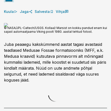
Kuula
Jaga
Salvesta
Vihja
© NASA/JPL-Caltech/USGS. Kollaaž Marsist on kokku pandud enam kui
sajast automaatjaama Viking poolt 1980. aastal tehtud fotost.
Juba peaaegu kakskümmend aastat tagasi avastasid
teadlased Medusae Fossae formatsiooniks (MFF, e.k.
Medusa kraavid) kutsutava pinnavormi alt mõningaid
kummalisi lademeid, mille koostist ei suudetud siis päris
kindlalt määrata. Nüüd on uute andmete põhjal
selgunud, et need lademed sisaldavad väga suures
koguses jääd.