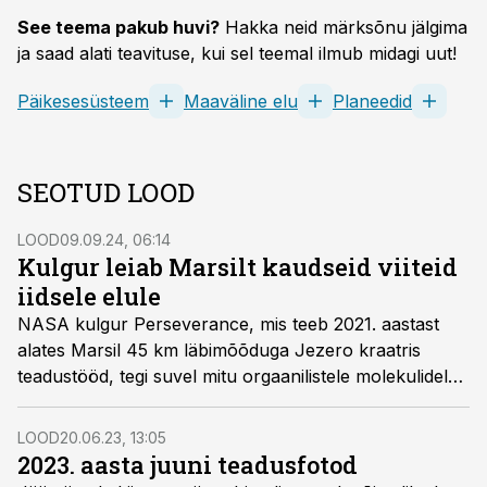
See teema pakub huvi?
Hakka neid märksõnu jälgima
ja saad alati teavituse, kui sel teemal ilmub midagi uut!
Päikesesüsteem
Maaväline elu
Planeedid
SEOTUD LOOD
LOOD
09.09.24, 06:14
Kulgur leiab Marsilt kaudseid viiteid
iidsele elule
NASA kulgur Perseverance, mis teeb 2021. aastast
alates Marsil 45 km läbimõõduga Jezero kraatris
teadus­tööd, tegi suvel mitu orgaanilistele molekulidele
ja ehk ka iidsele elule viitavat avastust.
LOOD
20.06.23, 13:05
2023. aasta juuni teadusfotod