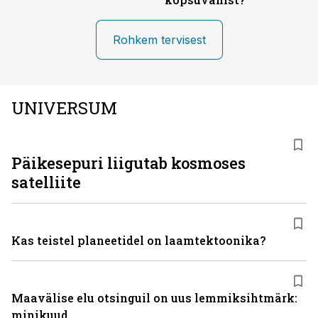
Rohkem tervisest
UNIVERSUM
Päikesepuri liigutab kosmoses
satelliite
Kas teistel planeetidel on laamtektoonika?
Maavälise elu otsinguil on uus lemmiksihtmärk:
minikuud