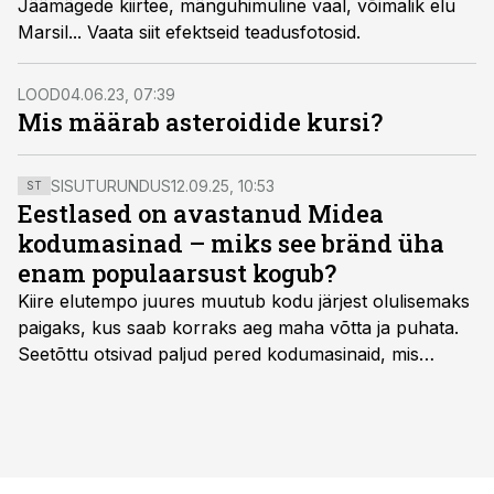
Jäämägede kiirtee, mänguhimuline vaal, võimalik elu
Marsil... Vaata siit efektseid teadusfotosid.
LOOD
04.06.23, 07:39
Mis määrab asteroidide kursi?
SISUTURUNDUS
12.09.25, 10:53
ST
Eestlased on avastanud Midea
kodumasinad – miks see bränd üha
enam populaarsust kogub?
Kiire elutempo juures muutub kodu järjest olulisemaks
paigaks, kus saab korraks aeg maha võtta ja puhata.
Seetõttu otsivad paljud pered kodumasinaid, mis
oleksid usaldusväärsed, säästaksid aega ja looksid
kodus mõnusama keskkonna. Just neid vajadusi täidab
rahvusvaheline kodumasinate tootja Midea, mis on
Eestis viimastel aastatel kiiresti tuntust kogunud.