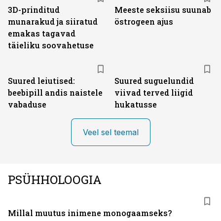
3D-prinditud
Meeste seksiisu suunab
munarakud ja siiratud
östrogeen ajus
emakas tagavad
täieliku soovahetuse
Suured leiutised:
Suured suguelundid
beebipill andis naistele
viivad terved liigid
vabaduse
hukatusse
Veel sel teemal
PSÜHHOLOOGIA
Millal muutus inimene monogaamseks?