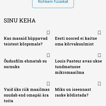
Rohkem füüsikat
SINU KEHA
Kas masaid hüppavad
Eesti noored ei kaitse
teistest kõrgemale?
oma kõrvakuulmist
Õudusfilm ehmatab su
Louis Pasteur avas ukse
surnuks
tundmatusse
mikromaailma
Vaid üks riik maailmas
Miks on iseennast
suudab end omapäi ära
raske kõdistada?
toita