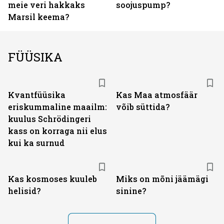
meie veri hakkaks
soojuspump?
Marsil keema?
FÜÜSIKA
Kvantfüüsika
Kas Maa atmosfäär
eriskummaline maailm:
võib süttida?
kuulus Schrödingeri
kass on korraga nii elus
kui ka surnud
Kas kosmoses kuuleb
Miks on mõni jäämägi
helisid?
sinine?