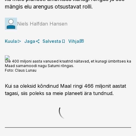
mängis elu arengus otsustavat rolli.
Niels Halfdan Hansen
Kuula
Jaga
Salvesta
Vihja
Üle 400 miljoni aasta vanused kraatrid näitavad, et kunagi ümbritses ka
Maad samamoodi nagu Saturni rõngas.
Foto:
Claus Lunau
Kui sa oleksid kõndinud Maal ringi 466 miljonit aastat
tagasi, siis poleks sa meie planeeti ära tundnud.