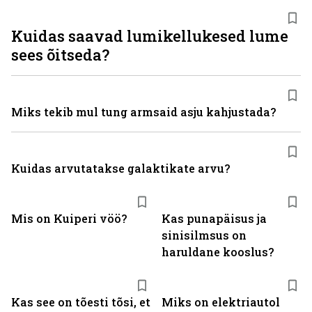
Kuidas saavad lumikellukesed lume
sees õitseda?
Miks tekib mul tung armsaid asju kahjustada?
Kuidas arvutatakse galaktikate arvu?
Mis on Kuiperi vöö?
Kas punapäisus ja
sinisilmsus on
haruldane kooslus?
Kas see on tõesti tõsi, et
Miks on elektriautol