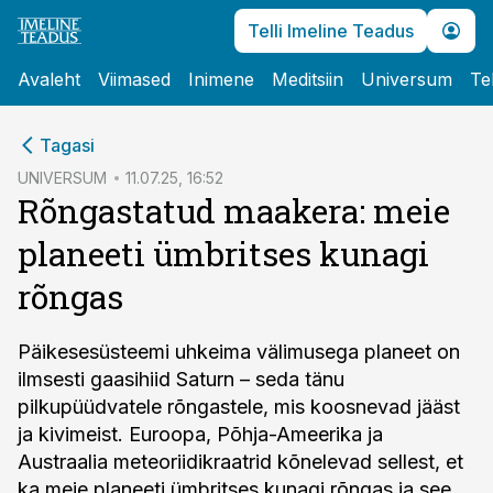
Telli Imeline Teadus
Avaleht
Viimased
Inimene
Meditsiin
Universum
Te
cebook
Tagasi
Twitter)
UNIVERSUM
11.07.25, 16:52
Rõngastatud maakera: meie
kedIn
planeeti ümbritses kunagi
ail
rõngas
k
Päikesesüsteemi uhkeima välimusega planeet on
ilmsesti gaasihiid Saturn – seda tänu
pilkupüüdvatele rõngastele, mis koosnevad jääst
ja kivimeist. Euroopa, Põhja-Ameerika ja
Austraalia meteoriidi­kraatrid kõnelevad sellest, et
ka meie planeeti ümbritses kunagi rõngas ja see