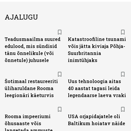
AJALUGU
Teadusmaailma suured
Katastroofiline tsunami
edulood, mis sündisid
võis jätta kiviaja Põhja-
tänu õnnelikule (või
Suurbritannia
õnnetule) juhusele
inimtühjaks
Šotimaal restaureeriti
Uus tehnoloogia aitas
üliharuldane Rooma
40 aastat tagasi leida
leegionäri käeturvis
legendaarse laeva vraki
Rooma impeeriumi
USA orjapidajatele oli
õhusaaste võis
Baltikum hoiatav näide
langetada ammuste