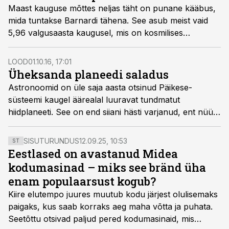
Maast kauguse mõttes neljas täht on punane kääbus,
mida tuntakse Barnardi tähena. See asub meist vaid
5,96 valgusaasta kaugusel, mis on kosmilises
kontekstis praktiliselt siinsamas. Tähe ümbert orbiidilt
on leitud väike planeet.
LOOD
01.10.16, 17:01
Üheksanda planeedi saladus
Astronoomid on üle saja aasta otsinud Päikese­
süsteemi kaugel äärealal luuravat tundmatut
hiidplaneeti. See on end siiani hästi varjanud, ent nüüd
usuvad kaks Ameerika Ühendriikide teadlast, et on
leidnud tõendeid taevakeha olemasolust. Maast
SISUTURUNDUS
12.09.25, 10:53
ST
vähemalt kümme korda massiivsem planeet paistab
Eestlased on avastanud Midea
mõjutavat kaugete kääbusplaneetide liikumist. Kui
kodumasinad – miks see bränd üha
saladuslik hiiglane eksisteerib, siis võime oma Päikese­
enam populaarsust kogub?
süsteemi planeetide arvuks taas kirjutada 9.
Kiire elutempo juures muutub kodu järjest olulisemaks
paigaks, kus saab korraks aeg maha võtta ja puhata.
Seetõttu otsivad paljud pered kodumasinaid, mis