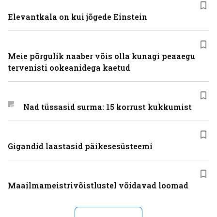
Elevantkala on kui jõgede Einstein
Meie põrgulik naaber võis olla kunagi peaaegu
tervenisti ookeanidega kaetud
Nad tüssasid surma: 15 korrust kukkumist
Gigandid laastasid päikesesüsteemi
Maailmameistrivõistlustel võidavad loomad