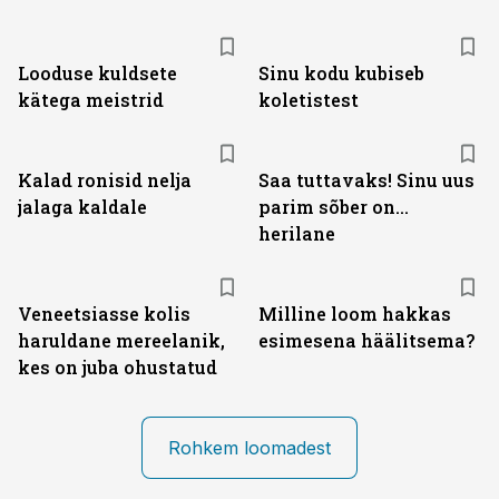
Looduse kuldsete
Sinu kodu kubiseb
kätega meistrid
koletistest
Kalad ronisid nelja
Saa tuttavaks! Sinu uus
jalaga kaldale
parim sõber on...
herilane
Veneetsiasse kolis
Milline loom hakkas
haruldane mereelanik,
esimesena häälitsema?
kes on juba ohustatud
Rohkem loomadest