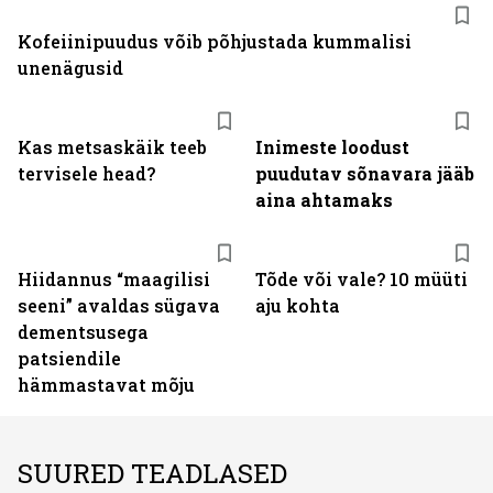
Kofeiinipuudus võib põhjustada kummalisi
unenägusid
Kas metsaskäik teeb
Inimeste loodust
tervisele head?
puudutav sõnavara jääb
aina ahtamaks
Hiidannus “maagilisi
Tõde või vale? 10 müüti
seeni” avaldas sügava
aju kohta
dementsusega
patsiendile
hämmastavat mõju
SUURED TEADLASED