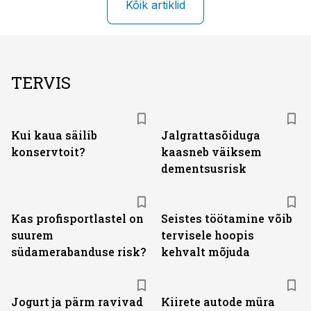
Kõik artiklid
TERVIS
Kui kaua säilib
Jalgrattasõiduga
konservtoit?
kaasneb väiksem
dementsusrisk
Kas profisportlastel on
Seistes töötamine võib
suurem
tervisele hoopis
südamerabanduse risk?
kehvalt mõjuda
Jogurt ja pärm ravivad
Kiirete autode müra