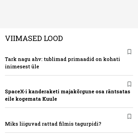
oleksid usaldusväärsed, säästaksid aega ja looksid
kodus mõnusama keskkonna. Just neid vajadusi täidab
rahvusvaheline kodumasinate tootja Midea, mis on
Eestis viimastel aastatel kiiresti tuntust kogunud.
VIIMASED LOOD
Tark nagu ahv: tublimad primaadid on kohati
inimesest üle
SpaceX-i kanderaketi majakõrgune osa räntsatas
eile kogemata Kuule
Miks liiguvad rattad filmis tagurpidi?