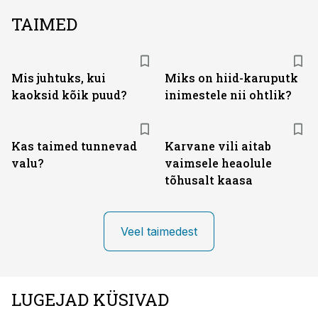
TAIMED
Mis juhtuks, kui
Miks on hiid-karuputk
kaoksid kõik puud?
inimestele nii ohtlik?
Kas taimed tunnevad
Karvane vili aitab
valu?
vaimsele heaolule
tõhusalt kaasa
Veel taimedest
LUGEJAD KÜSIVAD