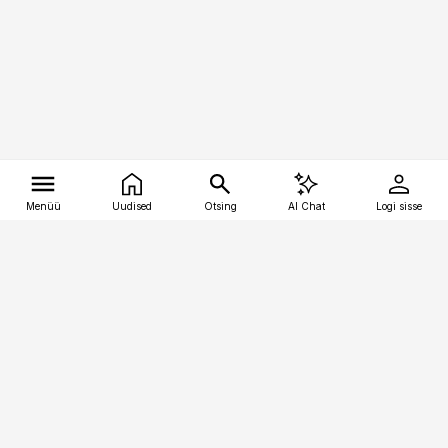
Menüü
Uudised
Otsing
AI Chat
Logi sisse
Vana-Lõuna 39/1, 19094 Tallinn
(+372) 667 0111
tellimiskeskus@aripaev.ee
Telli Imeline Teadus
Uudiskirjad
Kontakt