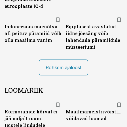
eurooplaste IQ-d
Indoneesias mäenõlva
Egiptusest avastatud
all peituv püramiid võib
iidne jõesäng võib
olla maailma vanim
lahendada püramiidide
müsteeriumi
Rohkem ajaloost
LOOMARIIK
Kormoranide kõrval ei
Maailmameistrivõistluste
jää naljalt ruumi
võidavad loomad
teistele lindudele