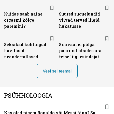
Kuidas saab naine
Suured suguelundid
orgasmi kõige
viivad terved liigid
paremini?
hukatusse
Seksikad kohtingud
Sinivaal ei põlga
hävitasid
paarilist otsides ära
neandertallased
teise liigi esindajat
Veel sel teemal
PSÜHHOLOOGIA
Kas oled pigem Ronaldo või Messi fänn? Su