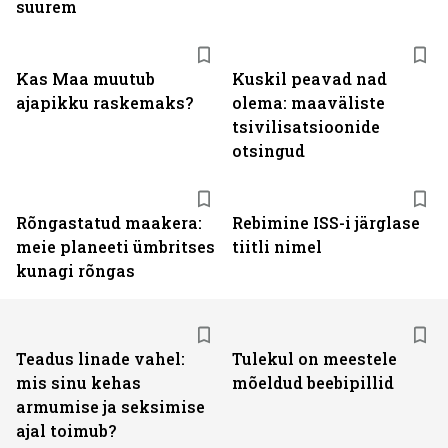
suurem
Kas Maa muutub
Kuskil peavad nad
ajapikku raskemaks?
olema: maaväliste
tsivilisatsioonide
otsingud
Rõngastatud maakera:
Rebimine ISS-i järglase
meie planeeti ümbritses
tiitli nimel
kunagi rõngas
Teadus linade vahel:
Tulekul on meestele
mis sinu kehas
mõeldud beebipillid
armumise ja seksimise
ajal toimub?