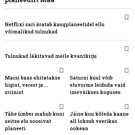
Netflixi sari äratab kaugplaneetidel ellu
võimalikud tulnukad
Tulnukad läkitavad meile kvantkirju
Marsi baas ehitatakse
Saturni kuul võib
higist, verest ja ...
eluvorme leiduda vaid
uriinist
imeväikses koguses
Tähe ümber mahub kuni
Jäise kuu kõleda kaane
seitse elu soosivat
all loksub veerikas
planeeti
ookean