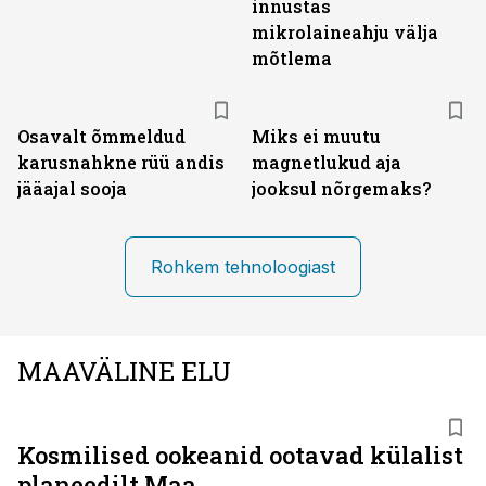
innustas
mikrolaineahju välja
mõtlema
Osavalt õmmeldud
Miks ei muutu
karusnahkne rüü andis
magnetlukud aja
jääajal sooja
jooksul nõrgemaks?
Rohkem tehnoloogiast
MAAVÄLINE ELU
Kosmilised ookeanid ootavad külalist
planeedilt Maa