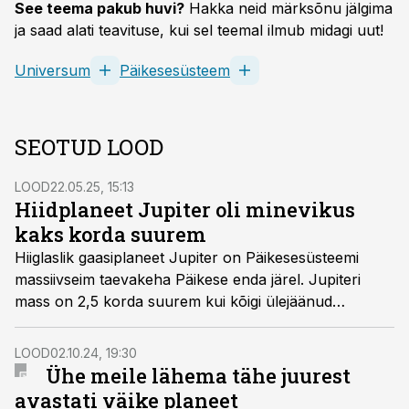
See teema pakub huvi?
Hakka neid märksõnu jälgima
ja saad alati teavituse, kui sel teemal ilmub midagi uut!
Universum
Päikesesüsteem
SEOTUD LOOD
LOOD
22.05.25, 15:13
Hiidplaneet Jupiter oli minevikus
kaks korda suurem
Hiiglaslik gaasiplaneet Jupiter on Päikesesüsteemi
massiivseim taevakeha Päikese enda järel. Jupiteri
mass on 2,5 korda suurem kui kõigi ülejäänud
planeetide oma kokku. Nüüd avastasid teadlased uusi
arvutusi tehes, et oma ammustel aegadel võis niigi
LOOD
02.10.24, 19:30
hiiglaslik planeet olla lausa kuni 2,5 korda suurem kui
Ühe meile lähema tähe juurest
praegu.
avastati väike planeet