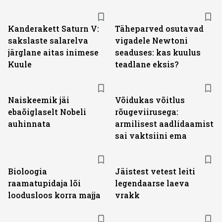
Kanderakett Saturn V:
Täheparved osutavad
sakslaste salarelva
vigadele Newtoni
järglane aitas inimese
seaduses: kas kuulus
Kuule
teadlane eksis?
Naiskeemik jäi
Võidukas võitlus
ebaõiglaselt Nobeli
rõugeviirusega:
auhinnata
armilisest aadlidaamist
sai vaktsiini ema
Bioloogia
Jäistest vetest leiti
raamatupidaja lõi
legendaarse laeva
loodusloos korra majja
vrakk