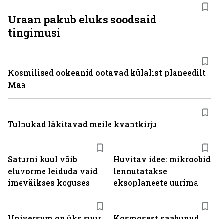
Uraan pakub eluks soodsaid
tingimusi
Kosmilised ookeanid ootavad külalist planeedilt
Maa
Tulnukad läkitavad meile kvantkirju
Saturni kuul võib
Huvitav idee: mikroobid
eluvorme leiduda vaid
lennutatakse
imeväikses koguses
eksoplaneete uurima
Universum on üks suur
Kosmosest saabunud