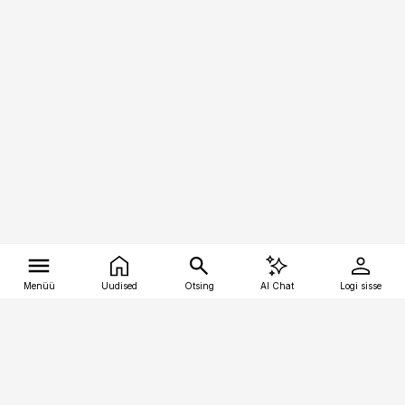
Menüü
Uudised
Otsing
AI Chat
Logi sisse
Vana-Lõuna 39/1, 19094 Tallinn
(+372) 667 0111