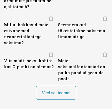
armumise ja seksimise
ajal toimub?
Millal hakkasid meie
Seemnerakud
esivanemad
tõkestatakse paksema
neandertallastega
limamüüriga
seksima?
Viis müüti seksi kohta:
Meie
kas G-punkt on olemas?
seksuaalfantaasiad on
paika pandud geenide
poolt
Veel sel teemal