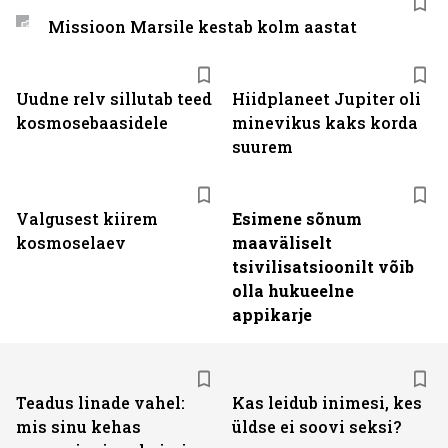
Missioon Marsile kestab kolm aastat
Uudne relv sillutab teed
Hiidplaneet Jupiter oli
kosmosebaasidele
minevikus kaks korda
suurem
Valgusest kiirem
Esimene sõnum
kosmoselaev
maaväliselt
tsivilisatsioonilt võib
olla hukueelne
appikarje
Teadus linade vahel:
Kas leidub inimesi, kes
mis sinu kehas
üldse ei soovi seksi?