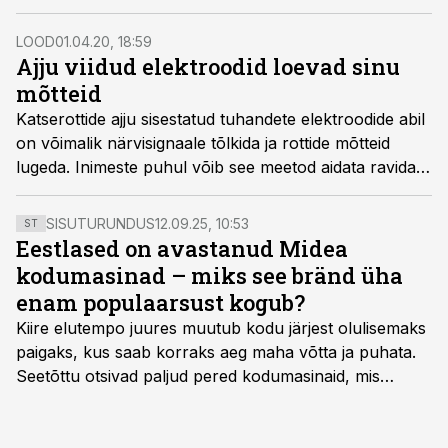
igavese elu avataris. Eesmärgini soovitakse jõuda
neljaetapilise programmiga.
LOOD
01.04.20, 18:59
Ajju viidud elektroodid loevad sinu
mõtteid
Katserottide ajju sisestatud tuhandete elektroodide abil
on võimalik närvisignaale tõlkida ja rottide mõtteid
lugeda. Inimeste puhul võib see meetod aidata ravida
tõsiseid neuroloogilisi haigusi.
SISUTURUNDUS
12.09.25, 10:53
ST
Eestlased on avastanud Midea
kodumasinad – miks see bränd üha
enam populaarsust kogub?
Kiire elutempo juures muutub kodu järjest olulisemaks
paigaks, kus saab korraks aeg maha võtta ja puhata.
Seetõttu otsivad paljud pered kodumasinaid, mis
oleksid usaldusväärsed, säästaksid aega ja looksid
kodus mõnusama keskkonna. Just neid vajadusi täidab