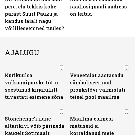
pere: elu tekkis kohe
raadiosignaali aadress
pärast Suurt Pauku ja
on leitud
kandus laiali nagu
võililleseemned tuules?
AJALUGU
Kurikuulsa
Veneetsiat aastasadu
vulkaanipurske tõttu
sümboliseerinud
söestunud kirjarullilt
pronkslõvi valmistati
tuvastati esimene sõna
teisel pool maailma
Stonehenge’i iidne
Maailma esimesi
altarikivi võib pärineda
matuseid ei
kaugelt Šotimaalt
korraldanud meie