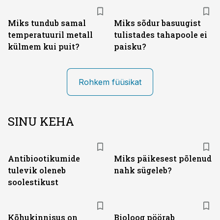
Miks tundub samal
Miks sõdur basuugist
temperatuuril metall
tulistades tahapoole ei
külmem kui puit?
paisku?
Rohkem füüsikat
SINU KEHA
Antibiootikumide
Miks päikesest põlenud
tulevik oleneb
nahk sügeleb?
soolestikust
Kõhukinnisus on
Bioloog pöörab