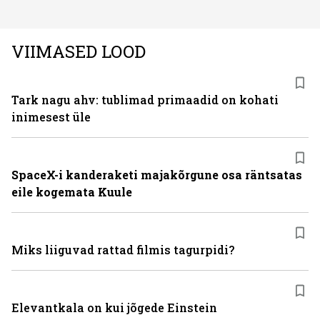
rahvusvaheline kodumasinate tootja Midea, mis on
Eestis viimastel aastatel kiiresti tuntust kogunud.
VIIMASED LOOD
Tark nagu ahv: tublimad primaadid on kohati
inimesest üle
SpaceX-i kanderaketi majakõrgune osa räntsatas
eile kogemata Kuule
Miks liiguvad rattad filmis tagurpidi?
Elevantkala on kui jõgede Einstein