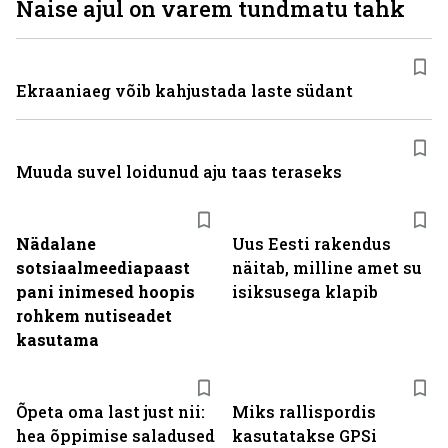
Naise ajul on varem tundmatu tahk
Ekraaniaeg võib kahjustada laste südant
Muuda suvel loidunud aju taas teraseks
Nädalane
Uus Eesti rakendus
sotsiaalmeediapaast
näitab, milline amet su
pani inimesed hoopis
isiksusega klapib
rohkem nutiseadet
kasutama
Õpeta oma last just nii:
Miks rallispordis
hea õppimise saladused
kasutatakse GPSi