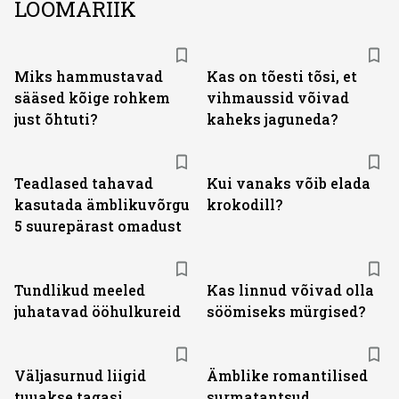
LOOMARIIK
Miks hammustavad
Kas on tõesti tõsi, et
sääsed kõige rohkem
vihmaussid võivad
just õhtuti?
kaheks jaguneda?
Teadlased tahavad
Kui vanaks võib elada
kasutada ämblikuvõrgu
krokodill?
5 suurepärast omadust
Tundlikud meeled
Kas linnud võivad olla
juhatavad ööhulkureid
söömiseks mürgised?
Väljasurnud liigid
Ämblike romantilised
tuuakse tagasi
surmatantsud