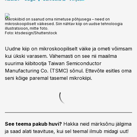
Mikrokiibid on saanud oma nimetuse põhjusega – need on
mikroskoopiliselt väikesed. Siin nähtav kiip on uudse tehnoloogia
illustratsioon, mitte foto.
Foto:
ktsdesign/Shutterstock
Uudne kiip on mikroskoopiliselt väike ja ometi võimsam
kui ükski varasem. Vähemasti on see nii maailma
suurima kiibitootja Taiwan Semiconductor
Manufacturing Co. (TSMC) sõnul. Ettevõte esitles oma
seni kõige paremal tasemel mikrokiipi.
See teema pakub huvi?
Hakka neid märksõnu jälgima
ja saad alati teavituse, kui sel teemal ilmub midagi uut!