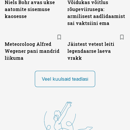
Niels Bohr avas ukse
Võidukas võitlus
aatomite sisemuse
rõugeviirusega:
kaosesse
armilisest aadlidaamist
sai vaktsiini ema
Meteoroloog Alfred
Jäistest vetest leiti
Wegener pani mandrid
legendaarse laeva
liikuma
vrakk
Veel kuulsaid teadlasi