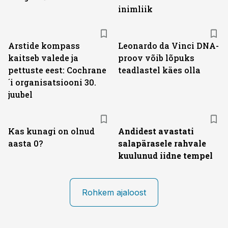
inimliik
Arstide kompass
Leonardo da Vinci DNA-
kaitseb valede ja
proov võib lõpuks
pettuste eest: Cochrane
teadlastel käes olla
´i organisatsiooni 30.
juubel
Kas kunagi on olnud
Andidest avastati
aasta 0?
salapärasele rahvale
kuulunud iidne tempel
Rohkem ajaloost