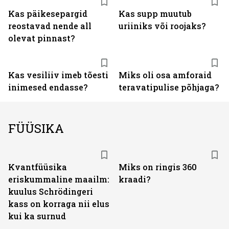
Kas päikesepargid
Kas supp muutub
reostavad nende all
uriiniks või roojaks?
olevat pinnast?
Kas vesiliiv imeb tõesti
Miks oli osa amforaid
inimesed endasse?
teravatipulise põhjaga?
FÜÜSIKA
Kvantfüüsika
Miks on ringis 360
eriskummaline maailm:
kraadi?
kuulus Schrödingeri
kass on korraga nii elus
kui ka surnud