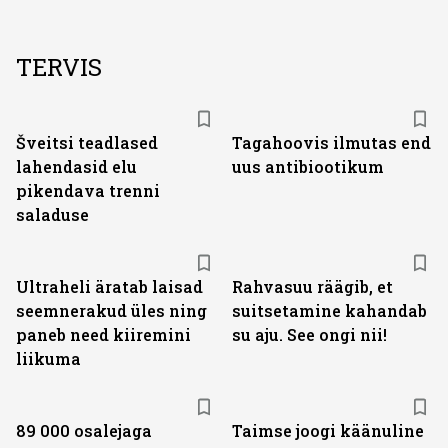
TERVIS
Šveitsi teadlased
Tagahoovis ilmutas end
lahendasid elu
uus antibiootikum
pikendava trenni
saladuse
Ultraheli äratab laisad
Rahvasuu räägib, et
seemnerakud üles ning
suitsetamine kahandab
paneb need kiiremini
su aju. See ongi nii!
liikuma
89 000 osalejaga
Taimse joogi käänuline