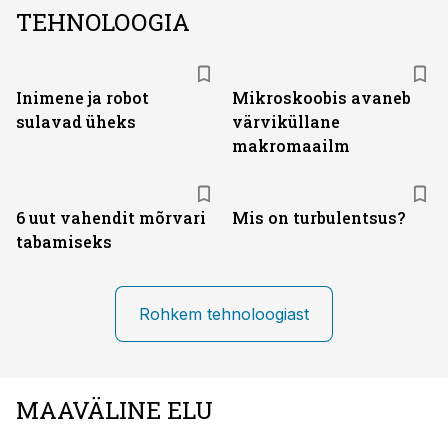
TEHNOLOOGIA
Inimene ja robot
Mikroskoobis avaneb
sulavad üheks
värviküllane
makromaailm
6 uut vahendit mõrvari
Mis on turbulentsus?
tabamiseks
Rohkem tehnoloogiast
MAAVÄLINE ELU