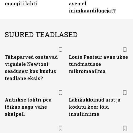
muugiti lahti
asemel
inimkaardilugejat?
SUURED TEADLASED
Täheparved osutavad
Louis Pasteur avas ukse
vigadele Newtoni
tundmatusse
seaduses: kas kuulus
mikromaailma
teadlane eksis?
Antiikse tohtri pea
Läbikukkunud arst ja
lõikas nagu vahe
kodutu koer lõid
skalpell
insuliiniime