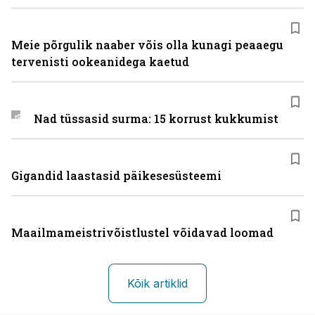
Meie põrgulik naaber võis olla kunagi peaaegu
tervenisti ookeanidega kaetud
Nad tüssasid surma: 15 korrust kukkumist
Gigandid laastasid päikesesüsteemi
Maailmameistrivõistlustel võidavad loomad
Kõik artiklid