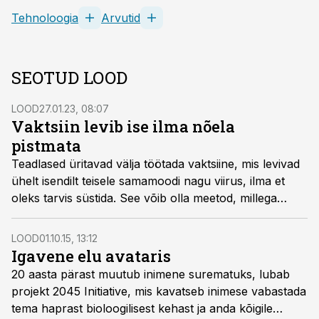
Tehnoloogia
Arvutid
SEOTUD LOOD
LOOD
27.01.23, 08:07
Vaktsiin levib ise ilma nõela
pistmata
Teadlased üritavad välja töötada vaktsiine, mis levivad
ühelt isendilt teisele samamoodi nagu viirus, ilma et
oleks tarvis süstida. See võib olla meetod, millega
hoida ära pandeemiaid, enne kui need õieti alatagi
jõuavad.
LOOD
01.10.15, 13:12
Igavene elu avataris
20 aasta pärast muutub inimene surematuks, lubab
projekt 2045 Initiative, mis kavatseb inimese vabastada
tema haprast bioloogilisest kehast ja anda kõigile