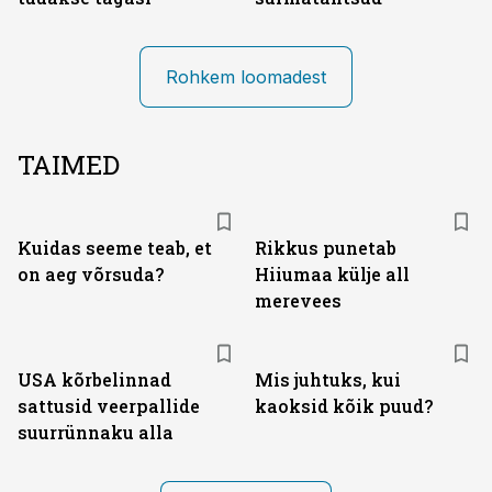
Rohkem loomadest
TAIMED
Kuidas seeme teab, et
Rikkus punetab
on aeg võrsuda?
Hiiumaa külje all
merevees
USA kõrbelinnad
Mis juhtuks, kui
sattusid veerpallide
kaoksid kõik puud?
suurrünnaku alla