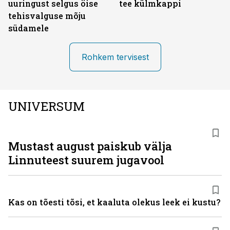
uuringust selgus öise
tee külmkappi
tehisvalguse mõju
südamele
Rohkem tervisest
UNIVERSUM
Mustast august paiskub välja
Linnuteest suurem jugavool
Kas on tõesti tõsi, et kaaluta olekus leek ei kustu?