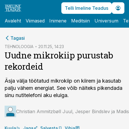
Telli Imeline Teadus
Avaleht
Viimased
Inimene
Meditsiin
Universum
Te
cebook
Tagasi
Twitter)
TEHNOLOOGIA
20.11.25, 14:23
Uudne mikrokiip purustab
kedIn
rekordeid
ail
k
Äsja välja töötatud mikrokiip on kiirem ja kasutab
palju vähem energiat. See võib näiteks pikendada
sinu nutitelefoni aku eluiga.
Christian Ammitzbøll Juul, Jesper Bindslev ja Mad
Kuula
Jaga
Salvesta
Vihja