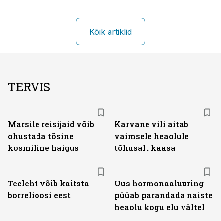
Kõik artiklid
TERVIS
Marsile reisijaid võib
Karvane vili aitab
ohustada tõsine
vaimsele heaolule
kosmiline haigus
tõhusalt kaasa
Teeleht võib kaitsta
Uus hormonaaluuring
borrelioosi eest
püüab parandada naiste
heaolu kogu elu vältel