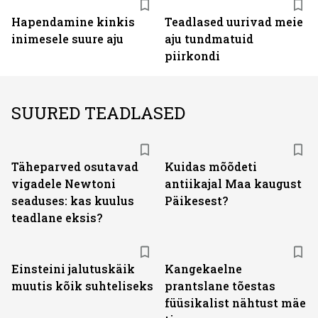
Hapendamine kinkis
Teadlased uurivad meie
inimesele suure aju
aju tundmatuid
piirkondi
SUURED TEADLASED
Täheparved osutavad
Kuidas mõõdeti
vigadele Newtoni
antiikajal Maa kaugust
seaduses: kas kuulus
Päikesest?
teadlane eksis?
Einsteini jalutuskäik
Kangekaelne
muutis kõik suhteliseks
prantslane tõestas
füüsikalist nähtust mäe