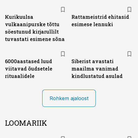
Kurikuulsa
Rattameistrid ehitasid
vulkaanipurske tõttu
esimese lennuki
söestunud kirjarullilt
tuvastati esimene sõna
6000aastased luud
Siberist avastati
viitavad õudsetele
maailma vanimad
rituaalidele
kindlustatud asulad
Rohkem ajaloost
LOOMARIIK