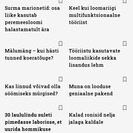
Surma marionetid: osa
Keel kui loomariigi
liike kasutab
multifunktsionaalne
peremeesloomi
tööriist
halastamatult ära
Mälumäng – kui hästi
Tööriistu kasutavate
tunned koeratõuge?
loomaliikide sekka
lisandus lehm
Kas linnud võivad olla
Muna on looduse
söömiseks mürgised?
geniaalne pakend
30 laululindu suleti
Kalad ronisid nelja
pimedasse laborisse, et
jalaga kaldale
uurida hommikuse