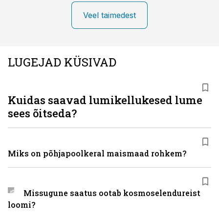
Veel taimedest
LUGEJAD KÜSIVAD
Kuidas saavad lumikellukesed lume
sees õitseda?
Miks on põhjapoolkeral maismaad rohkem?
Missugune saatus ootab kosmoselendureist
loomi?