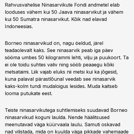
Rahvusvahelise Ninasarvikute Fondi andmetel elab
looduses vähem kui 50 Jaava ninasarvikut ja vähem
kui 50 Sumatra ninasarvikut. Kõik nad elavad
Indoneesias.
Borneo ninasarvikud on, nagu öeldud, järel
teadaolevalt kaks. See ninasarvik peab iga päev
sööma umbes 50 kilogrammi lehti, vilju ja puukoort. Ta
ei ole toidu suhtes valiv ning sööb peaaegu kõiki
metsataimi. Liik vajab eluks nii metsi kui ka jõgesid,
kuna palaval pärastlõunal veedab see ninasarvik
kaks-kolm tundi mudaloigus lesides. Muda kaitseb
looma putukate eest.
Teiste ninasarvikutega suhtlemiseks suudavad Borneo
ninasarvikud koguni laulda. Nende häälitsused
meenutavad väga küürvaala laulu. Samuti oskavad
nad vilistada, mida on kuulda väga pikkade vahemaade