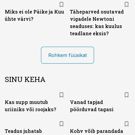
Miks ei ole Päike ja Kuu
Täheparved osutavad
ühte värvi?
vigadele Newtoni
seaduses: kas kuulus
teadlane eksis?
Rohkem füüsikat
SINU KEHA
Kas supp muutub
Vanad tapjad
uriiniks või roojaks?
pöörduvad tagasi
Teadus juhatab
Kohv võib parandada