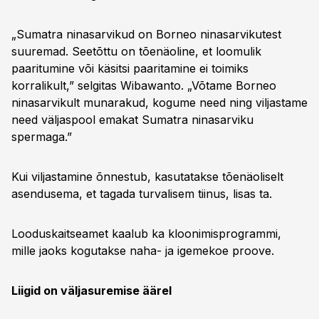
„Sumatra ninasarvikud on Borneo ninasarvikutest
suuremad. Seetõttu on tõenäoline, et loomulik
paaritumine või käsitsi paaritamine ei toimiks
korralikult,” selgitas Wibawanto. „Võtame Borneo
ninasarvikult munarakud, kogume need ning viljastame
need väljaspool emakat Sumatra ninasarviku
spermaga.”
Kui viljastamine õnnestub, kasutatakse tõenäoliselt
asendusema, et tagada turvalisem tiinus, lisas ta.
Looduskaitseamet kaalub ka kloonimisprogrammi,
mille jaoks kogutakse naha- ja igemekoe proove.
Liigid on väljasuremise äärel