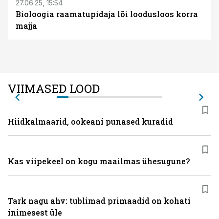
27.06.25, 15:54
Bioloogia raamatupidaja lõi loodusloos korra
majja
VIIMASED LOOD
Hiidkalmaarid, ookeani punased kuradid
Kas viipekeel on kogu maailmas ühesugune?
Tark nagu ahv: tublimad primaadid on kohati
inimesest üle