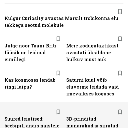
Kulgur Curiosity avastas Marsilt trobikonna elu
tekkega seotud molekule
Julge noor Taani-Briti
Meie kodugalaktikast
füüsik on leidnud
avastati üksildane
eimillegi
hulkuv must auk
Kas kosmoses lendab
Saturni kuul võib
ringi laipu?
eluvorme leiduda vaid
imeväikses koguses
Suured leiutised:
3D-prinditud
beebipill andis naistele
munarakud ja siiratud