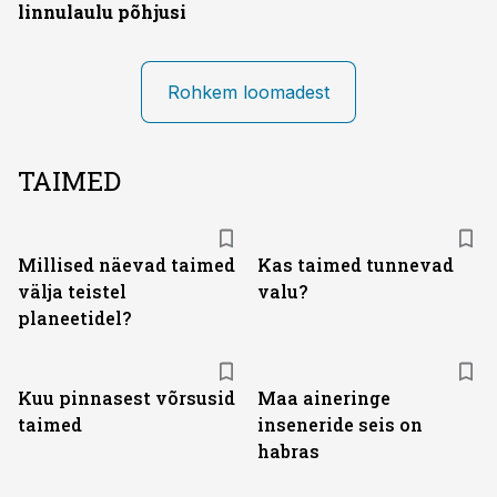
linnulaulu põhjusi
Rohkem loomadest
TAIMED
Millised näevad taimed
Kas taimed tunnevad
välja teistel
valu?
planeetidel?
Kuu pinnasest võrsusid
Maa aineringe
taimed
inseneride seis on
habras