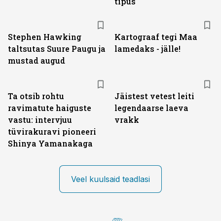
tipus
Stephen Hawking
Kartograaf tegi Maa
taltsutas Suure Paugu ja
lamedaks - jälle!
mustad augud
Ta otsib rohtu
Jäistest vetest leiti
ravimatute haiguste
legendaarse laeva
vastu: intervjuu
vrakk
tüvirakuravi pioneeri
Shinya Yamanakaga
Veel kuulsaid teadlasi