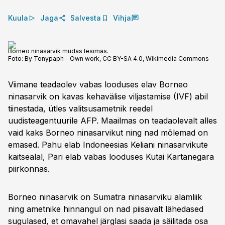
Kuula
Jaga
Salvesta
Vihja
Borneo ninasarvik mudas lesimas.
Foto:
By Tonypaph - Own work, CC BY-SA 4.0, Wikimedia Commons
Viimane teadaolev vabas looduses elav Borneo
ninasarvik on kavas kehavälise viljastamise (IVF) abil
tiinestada, ütles valitsusametnik reedel
uudisteagentuurile AFP. Maailmas on teadaolevalt alles
vaid kaks Borneo ninasarvikut ning nad mõlemad on
emased. Pahu elab Indoneesias Keliani ninasarvikute
kaitsealal, Pari elab vabas looduses Kutai Kartanegara
piirkonnas.
Borneo ninasarvik on Sumatra ninasarviku alamliik
ning ametnike hinnangul on nad piisavalt lähedased
sugulased, et omavahel järglasi saada ja säilitada osa