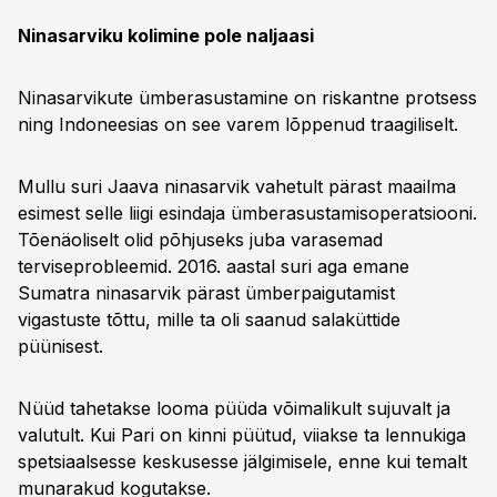
Ninasarviku kolimine pole naljaasi
Ninasarvikute ümberasustamine on riskantne protsess
ning Indoneesias on see varem lõppenud traagiliselt.
Mullu suri Jaava ninasarvik vahetult pärast maailma
esimest selle liigi esindaja ümberasustamisoperatsiooni.
Tõenäoliselt olid põhjuseks juba varasemad
terviseprobleemid. 2016. aastal suri aga emane
Sumatra ninasarvik pärast ümberpaigutamist
vigastuste tõttu, mille ta oli saanud salaküttide
püünisest.
Nüüd tahetakse looma püüda võimalikult sujuvalt ja
valutult. Kui Pari on kinni püütud, viiakse ta lennukiga
spetsiaalsesse keskusesse jälgimisele, enne kui temalt
munarakud kogutakse.