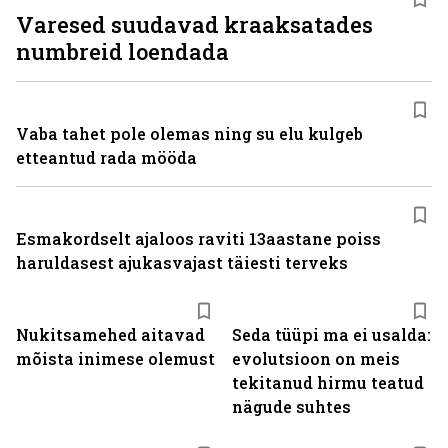
Varesed suudavad kraaksatades
numbreid loendada
Vaba tahet pole olemas ning su elu kulgeb
etteantud rada mööda
Esmakordselt ajaloos raviti 13aastane poiss
haruldasest ajukasvajast täiesti terveks
Nukitsamehed aitavad
Seda tüüpi ma ei usalda:
mõista inimese olemust
evolutsioon on meis
tekitanud hirmu teatud
nägude suhtes