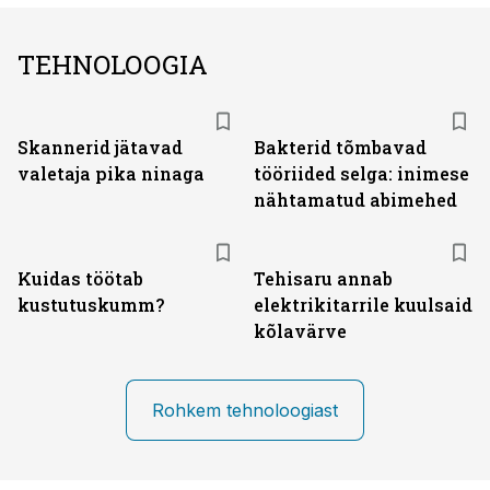
TEHNOLOOGIA
Skannerid jätavad
Bakterid tõmbavad
valetaja pika ninaga
tööriided selga: inimese
nähtamatud abimehed
Kuidas töötab
Tehisaru annab
kustutuskumm?
elektrikitarrile kuulsaid
kõlavärve
Rohkem tehnoloogiast