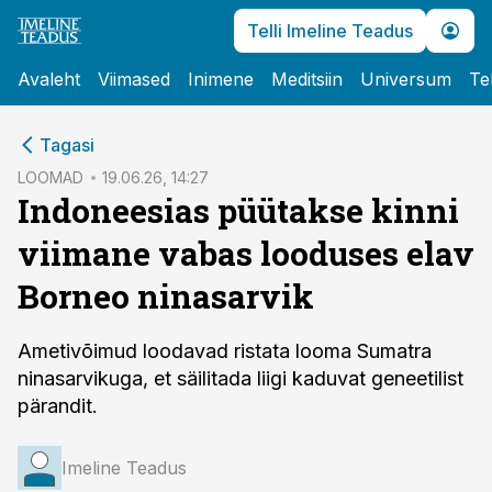
Telli Imeline Teadus
Avaleht
Viimased
Inimene
Meditsiin
Universum
Te
cebook
cebook
Tagasi
Twitter)
Twitter)
LOOMAD
19.06.26, 14:27
Indoneesias püütakse kinni
kedIn
kedIn
viimane vabas looduses elav
ail
ail
Borneo ninasarvik
k
k
Ametivõimud loodavad ristata looma Sumatra
ninasarvikuga, et säilitada liigi kaduvat geneetilist
pärandit.
Imeline Teadus