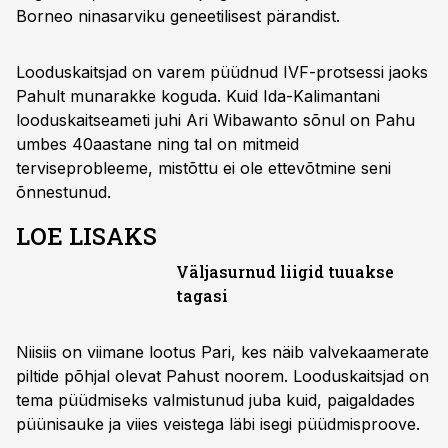
Borneo ninasarviku geneetilisest pärandist.
Looduskaitsjad on varem püüdnud IVF-protsessi jaoks
Pahult munarakke koguda. Kuid Ida-Kalimantani
looduskaitseameti juhi Ari Wibawanto sõnul on Pahu
umbes 40aastane ning tal on mitmeid
terviseprobleeme, mistõttu ei ole ettevõtmine seni
õnnestunud.
LOE LISAKS
Väljasurnud liigid tuuakse
tagasi
Niisiis on viimane lootus Pari, kes näib valvekaamerate
piltide põhjal olevat Pahust noorem. Looduskaitsjad on
tema püüdmiseks valmistunud juba kuid, paigaldades
püünisauke ja viies veistega läbi isegi püüdmisproove.