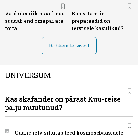
Vaid üks riik maailmas
Kas vitamiini­
suudab end omapäi ära
preparaadid on
toita
tervisele kasulikud?
Rohkem tervisest
UNIVERSUM
Kas skafander on pärast Kuu-reise
palju muutunud?
Uudne relv sillutab teed kosmosebaasidele