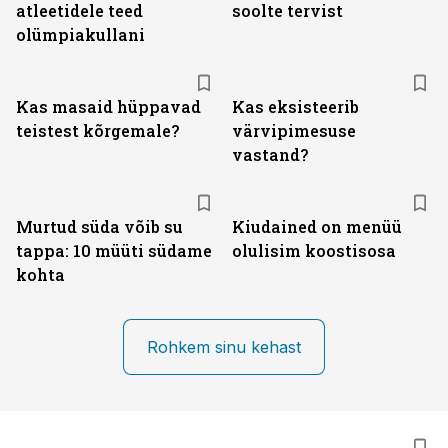
atleetidele teed
soolte tervist
olümpiakullani
Kas masaid hüppavad
Kas eksisteerib
teistest kõrgemale?
värvipimesuse
vastand?
Murtud süda võib su
Kiudained on menüü
tappa: 10 müüti südame
olulisim koostisosa
kohta
Rohkem sinu kehast