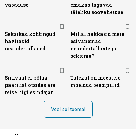
vabaduse
emakas tagavad
täieliku soovahetuse
Seksikad kohtingud
Millal hakkasid meie
hävitasid
esivanemad
neandertallased
neandertallastega
seksima?
Sinivaal ei põlga
Tulekul on meestele
paarilist otsides ära
mõeldud beebipillid
teise liigi esindajat
Veel sel teemal