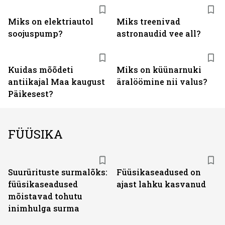
Miks on elektriautol
Miks treenivad
soojuspump?
astronaudid vee all?
Kuidas mõõdeti
Miks on küünarnuki
antiikajal Maa kaugust
äralöömine nii valus?
Päikesest?
FÜÜSIKA
Suurürituste surmalõks:
Füüsikaseadused on
füüsikaseadused
ajast lahku kasvanud
mõistavad tohutu
inimhulga surma