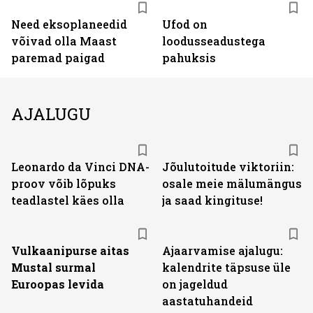
Need eksoplaneedid
Ufod on
võivad olla Maast
loodusseadustega
paremad paigad
pahuksis
AJALUGU
Leonardo da Vinci DNA-
Jõulutoitude viktoriin:
proov võib lõpuks
osale meie mälumängus
teadlastel käes olla
ja saad kingituse!
Vulkaanipurse aitas
Ajaarvamise ajalugu:
Mustal surmal
kalendrite täpsuse üle
Euroopas levida
on jageldud
aastatuhandeid