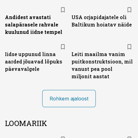
Andidest avastati
USA orjapidajatele oli
salapärasele rahvale
Baltikum hoiatav näide
kuulunud iidne tempel
Iidse uppunud linna
Leiti maailma vanim
aarded jõuavad lõpuks
puitkonstruktsioon, mil
päevavalgele
vanust pea pool
miljonit aastat
Rohkem ajaloost
LOOMARIIK