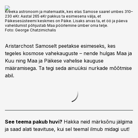
Kreeka astronoom ja matemaatik, kes elas Samose saarel umbes 310–
230 eKr. Aastal 265 eKr pakkus ta esimesena välja, et
Päikesesüsteemi keskmes on Päike. Lisaks arvas ta, et öö ja päeva
vaheldumist põhjustab Maa pöörlemine ümber oma telje.
Foto:
George Chatzimichalis
Aristarchost Samoselt peetakse esimeseks, kes
tegeles kosmose vahekauguste – nende hulgas Maa ja
Kuu ning Maa ja Päikese vahelise kauguse
määramisega. Ta tegi seda ainuüksi nurkade mõõtmise
abil.
See teema pakub huvi?
Hakka neid märksõnu jälgima
ja saad alati teavituse, kui sel teemal ilmub midagi uut!