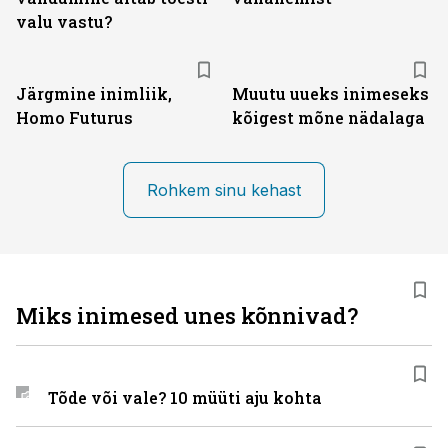
valu vastu?
Järgmine inimliik,
Muutu uueks inimeseks
Homo Futurus
kõigest mõne nädalaga
Rohkem sinu kehast
Miks inimesed unes kõnnivad?
Tõde või vale? 10 müüti aju kohta