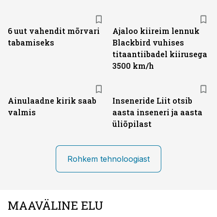
6 uut vahendit mõrvari
Ajaloo kiireim lennuk
tabamiseks
Blackbird vuhises
titaantiibadel kiirusega
3500 km/h
Ainulaadne kirik saab
Inseneride Liit otsib
valmis
aasta inseneri ja aasta
üliõpilast
Rohkem tehnoloogiast
MAAVÄLINE ELU