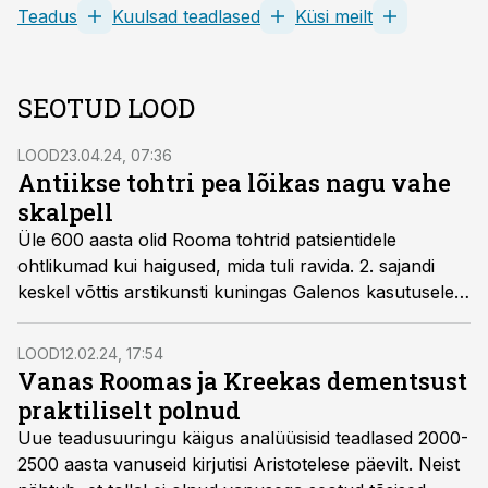
Teadus
Kuulsad teadlased
Küsi meilt
SEOTUD LOOD
LOOD
23.04.24, 07:36
Antiikse tohtri pea lõikas nagu vahe
skalpell
Üle 600 aasta olid Rooma tohtrid patsientidele
ohtlikumad kui haigused, mida tuli ravida. 2. sajandi
keskel võttis arstikunsti kuningas Galenos kasutusele
mitu täiesti uut meetodit, mis mõjutasid meditsiini
arengut üle tuhande aasta.
LOOD
12.02.24, 17:54
Vanas Roomas ja Kreekas dementsust
praktiliselt polnud
Uue teadusuuringu käigus analüüsisid teadlased 2000-
2500 aasta vanuseid kirjutisi Aristotelese päevilt. Neist