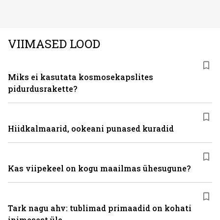
rahvusvaheline kodumasinate tootja Midea, mis on
Eestis viimastel aastatel kiiresti tuntust kogunud.
VIIMASED LOOD
Miks ei kasutata kosmosekapslites
pidurdusrakette?
Hiidkalmaarid, ookeani punased kuradid
Kas viipekeel on kogu maailmas ühesugune?
Tark nagu ahv: tublimad primaadid on kohati
inimesest üle