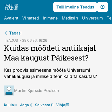
Telli Imeline Teadus
Avaleht
Viimased
Inimene
Meditsiin
Universum
Te
cebook
Tagasi
Twitter)
TEADUS
29.06.26, 16:26
Kuidas mõõdeti antiikajal
kedIn
Maa kaugust Päikesest?
ail
k
Kes proovis esimesena mõõta Universumi
vahekaugusi ja milliseid tehnikaid ta kasutas?
Martin Kjerside Poulsen
Kuula
Jaga
Salvesta
Vihja