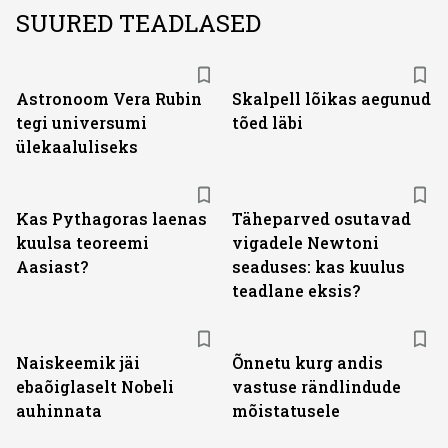
SUURED TEADLASED
Astronoom Vera Rubin
Skalpell lõikas aegunud
tegi universumi
tõed läbi
ülekaaluliseks
Kas Pythagoras laenas
Täheparved osutavad
kuulsa teoreemi
vigadele Newtoni
Aasiast?
seaduses: kas kuulus
teadlane eksis?
Naiskeemik jäi
Õnnetu kurg andis
ebaõiglaselt Nobeli
vastuse rändlindude
auhinnata
mõistatusele