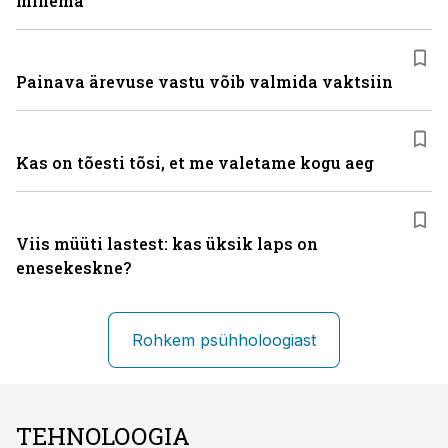
minema
Painava ärevuse vastu võib valmida vaktsiin
Kas on tõesti tõsi, et me valetame kogu aeg
Viis müüti lastest: kas üksik laps on
enesekeskne?
Rohkem psühholoogiast
TEHNOLOOGIA