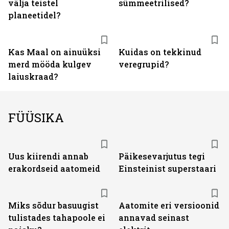
välja teistel
sümmeetrilised?
planeetidel?
Kas Maal on ainuüksi
Kuidas on tekkinud
merd mööda kulgev
veregrupid?
laiuskraad?
FÜÜSIKA
Uus kiirendi annab
Päikesevarjutus tegi
erakordseid aatomeid
Einsteinist superstaari
Miks sõdur basuugist
Aatomite eri versioonid
tulistades tahapoole ei
annavad seinast