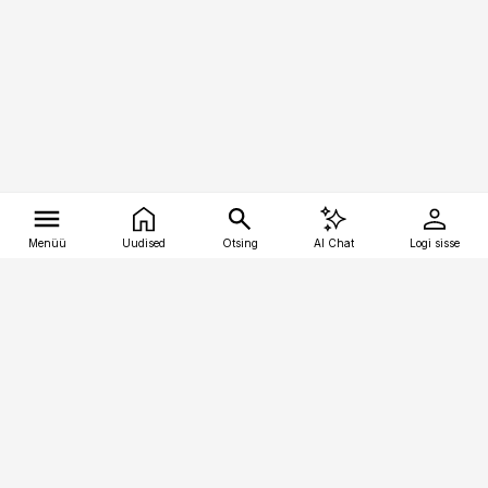
Menüü
Uudised
Otsing
AI Chat
Logi sisse
Vana-Lõuna 39/1, 19094 Tallinn
(+372) 667 0111
tellimiskeskus@aripaev.ee
Telli Imeline Teadus
Uudiskirjad