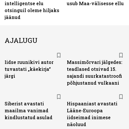
intelligentse elu
usub Maa-välisesse ellu
otsinguil oleme hiljaks
jäänud
AJALUGU
Iidse ruunikivi autor
Massimõrvari jälgedes:
tuvastati „käekirja“
teadlased otsivad 15.
järgi
sajandi suurkatastroofi
põhjustanud vulkaani
Siberist avastati
Hispaaniast avastati
maailma vanimad
Lääne-Euroopa
kindlustatud asulad
iidseimad inimese
näoluud