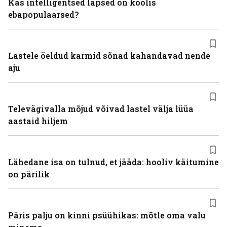
Kas intelligentsed lapsed on koolis
ebapopulaarsed?
Lastele öeldud karmid sõnad kahandavad nende
aju
Televägivalla mõjud võivad lastel välja lüüa
aastaid hiljem
Lähedane isa on tulnud, et jääda: hooliv käitumine
on pärilik
Päris palju on kinni psüühikas: mõtle oma valu