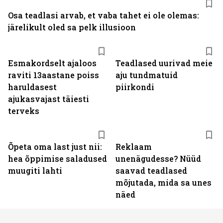
Osa teadlasi arvab, et vaba tahet ei ole olemas:
järelikult oled sa pelk illusioon
Esmakordselt ajaloos
Teadlased uurivad meie
raviti 13aastane poiss
aju tundmatuid
haruldasest
piirkondi
ajukasvajast täiesti
terveks
Õpeta oma last just nii:
Reklaam
hea õppimise saladused
unenägudesse? Nüüd
muugiti lahti
saavad teadlased
mõjutada, mida sa unes
näed