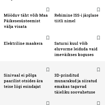
Mööduv täht võib Maa
Rebimine ISS-i järglase
Päikesesüsteemist
tiitli nimel
välja visata
Elektriline maakera
Saturni kuul võib
eluvorme leiduda vaid
imeväikses koguses
Sinivaal ei põlga
3D-prinditud
paarilist otsides ära
munarakud ja siiratud
teise liigi esindajat
emakas tagavad
täieliku soovahetuse