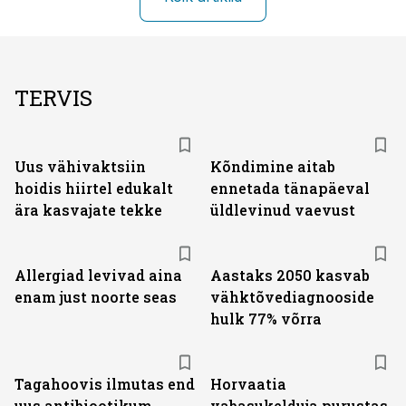
TERVIS
Uus vähivaktsiin
Kõndimine aitab
hoidis hiirtel edukalt
ennetada tänapäeval
ära kasvajate tekke
üldlevinud vaevust
Allergiad levivad aina
Aastaks 2050 kasvab
enam just noorte seas
vähktõvediagnooside
hulk 77% võrra
Tagahoovis ilmutas end
Horvaatia
uus antibiootikum
vabasukelduja purustas