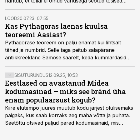
nähtub, et tollal ei olnud vanusega seotud tõsised
mälu-, kõne-, ning argumenteerimisprobleemid üldse
levinud; vastupidi, need praktiliselt puudusid. Kas
LOOD
30.07.23, 07:55
dementsus on seega moodsa aja haigus?
Kas Pythagoras laenas kuulsa
teoreemi Aasiast?
Pythagorase teoreem on palju enamat kui lihtsalt
tähed ja numbrid. Selle taga peitub salapärane
antiikkreeklane Samose saarelt, keda kummardasid
teda pooljumalaks pidavad jüngrid.
SISUTURUNDUS
12.09.25, 10:53
ST
Eestlased on avastanud Midea
kodumasinad – miks see bränd üha
enam populaarsust kogub?
Kiire elutempo juures muutub kodu järjest olulisemaks
paigaks, kus saab korraks aeg maha võtta ja puhata.
Seetõttu otsivad paljud pered kodumasinaid, mis
oleksid usaldusväärsed, säästaksid aega ja looksid
kodus mõnusama keskkonna. Just neid vajadusi täidab