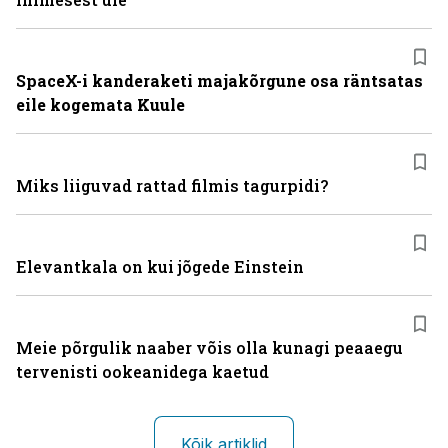
SpaceX-i kanderaketi majakõrgune osa räntsatas
eile kogemata Kuule
Miks liiguvad rattad filmis tagurpidi?
Elevantkala on kui jõgede Einstein
Meie põrgulik naaber võis olla kunagi peaaegu
tervenisti ookeanidega kaetud
Kõik artiklid