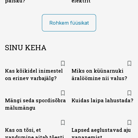
paisku?
elektrit
Rohkem füüsikat
SINU KEHA
Kas kõikidel inimestel
Miks on küünarnuki
on erinev varbajälg?
äralöömine nii valus?
Mängi seda spordisõbra
Kuidas laipa lahustada?
mälumängu
Kas on tõsi, et
Lapsed aeglustavad aju
vandumine aitab tõesti
vananemist