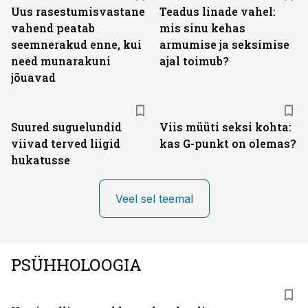
Uus rasestumisvastane
Teadus linade vahel:
vahend peatab
mis sinu kehas
seemnerakud enne, kui
armumise ja seksimise
need munarakuni
ajal toimub?
jõuavad
Suured suguelundid
Viis müüti seksi kohta:
viivad terved liigid
kas G-punkt on olemas?
hukatusse
Veel sel teemal
PSÜHHOLOOGIA