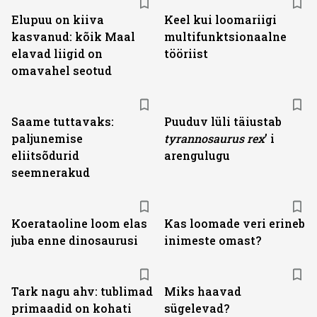
Elupuu on kiiva
Keel kui loomariigi
kasvanud: kõik Maal
multifunktsionaalne
elavad liigid on
tööriist
omavahel seotud
Saame tuttavaks:
Puuduv lüli täiustab
paljunemise
tyranno­saurus rex
’ i
eliitsõdurid
arengulugu
seemnerakud
Koerataoline loom elas
Kas loomade veri erineb
juba enne dinosaurusi
inimeste omast?
Tark nagu ahv: tublimad
Miks haavad
primaadid on kohati
sügelevad?