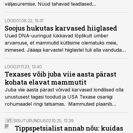
väljasuremise. Nüüd tahavad teadlased
minevikuhiiglase geenitööristade abil ellu äratada.
LOOD
01.08.22, 15:31
Soojus hukutas karvased hiiglased
Uued DNA-uuringud lükkavad lõplikult ümber
arvamuse, et mammutid küttisime olematuks meie,
inimesed. Jääaja karvastel hiiglastel tuli alla vanduda
siiski kliimamuutustele, mis hävitasid nende toidulaua.
LOOD
21.11.23, 13:40
Texases võib juba viie aasta pärast
kohata elavat mammutit
Juba viie aasta pärast võivad karvased londilised olla
unustusest tagasi toodud ja USA Texase osariigi
rohumaadel ringi tatsamas. Mammuteid plaanib
taaselustada seal tegutsev ettevõte nimega Colossal
Biosciences, ja nende idee kohaselt võiksid esimesed
SISUTURUNDUS
02.10.25, 12:39
ST
uued mammutid eksisteerida juba aastal 2028.
Tippspetsialist annab nõu: kuidas