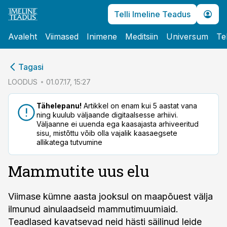
Telli Imeline Teadus
Avaleht
Viimased
Inimene
Meditsiin
Universum
Te
cebook
Tagasi
Twitter)
LOODUS
01.07.17, 15:27
kedIn
Tähelepanu!
Artikkel on enam kui 5 aastat vana
ning kuulub väljaande digitaalsesse arhiivi.
ail
Väljaanne ei uuenda ega kaasajasta arhiveeritud
sisu, mistõttu võib olla vajalik kaasaegsete
k
allikatega tutvumine
Mammutite uus elu
Viimase kümne aasta jooksul on maapõuest välja
ilmunud ainulaadseid mammutimuumiaid.
Teadlased kavatsevad neid hästi säilinud leide