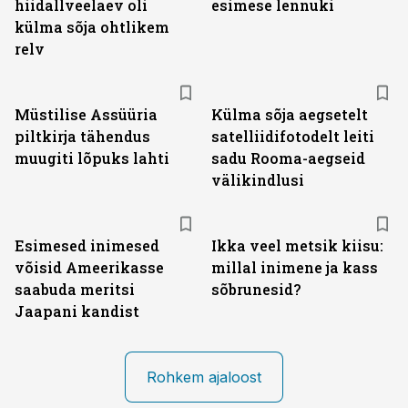
hiidallveelaev oli
esimese lennuki
külma sõja ohtlikem
relv
Müstilise Assüüria
Külma sõja aegsetelt
piltkirja tähendus
satelliidifotodelt leiti
muugiti lõpuks lahti
sadu Rooma-aegseid
välikindlusi
Esimesed inimesed
Ikka veel metsik kiisu:
võisid Ameerikasse
millal inimene ja kass
saabuda meritsi
sõbrunesid?
Jaapani kandist
Rohkem ajaloost