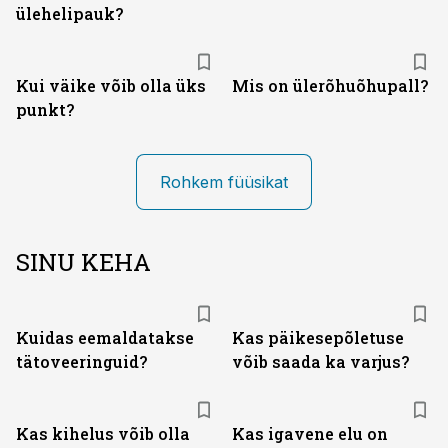
ülehelipauk?
Kui väike võib olla üks
Mis on ülerõhuõhupall?
punkt?
Rohkem füüsikat
SINU KEHA
Kuidas eemaldatakse
Kas päikesepõletuse
tätoveeringuid?
võib saada ka varjus?
Kas kihelus võib olla
Kas igavene elu on