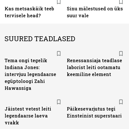
Kas metsaskäik teeb
Sinu mälestused on üks
tervisele head?
suur vale
SUURED TEADLASED
Tema ongi tegelik
Renessansiaja teadlase
Indiana Jones:
laborist leiti ootamatu
intervjuu legendaarse
keemiline element
egüptoloogi Zahi
Hawassiga
Jäistest vetest leiti
Päikesevarjutus tegi
legendaarse laeva
Einsteinist superstaari
vrakk