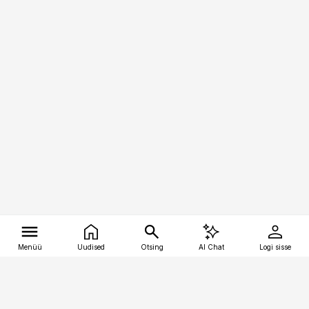
Menüü
Uudised
Otsing
AI Chat
Logi sisse
Vana-Lõuna 39/1, 19094 Tallinn