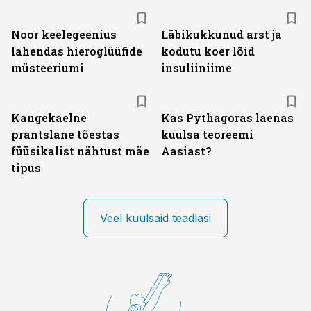
Noor keelegeenius
Läbikukkunud arst ja
lahendas hieroglüüfide
kodutu koer lõid
müsteeriumi
insuliiniime
Kangekaelne
Kas Pythagoras laenas
prantslane tõestas
kuulsa teoreemi
füüsikalist nähtust mäe
Aasiast?
tipus
Veel kuulsaid teadlasi