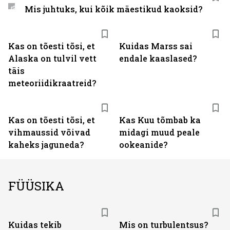
Mis juhtuks, kui kõik mäestikud kaoksid?
Kas on tõesti tõsi, et
Kuidas Marss sai
Alaska on tulvil vett
endale kaaslased?
täis
meteoriidikraatreid?
Kas on tõesti tõsi, et
Kas Kuu tõmbab ka
vihmaussid võivad
midagi muud peale
kaheks jaguneda?
ookeanide?
FÜÜSIKA
Kuidas tekib
Mis on turbulentsus?