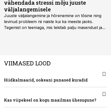
vähendada stressi mõju juuste
väljalangemisele
Juuste väljalangemine ja hõrenemine on tõsine ning
levinud probleem nii naiste kui ka meeste jaoks.
Tegemist on teemaga, mis tekitab palju masendust ja
ebakindlust ning mõjub negatiivselt elukvaliteedile. Mis
on kõige efektiivseim viis peatada juuste väljalangemine
ning juuksed taas tihedaks ja tugevaks saada?
VIIMASED LOOD
Hiidkalmaarid, ookeani punased kuradid
Kas viipekeel on kogu maailmas ühesugune?