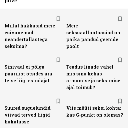
pilve
Millal hakkasid meie
Meie
esivanemad
seksuaalfantaasiad on
neandertallastega
paika pandud geenide
seksima?
poolt
Sinivaal ei põlga
Teadus linade vahel:
paarilist otsides ära
mis sinu kehas
teise liigi esindajat
armumise ja seksimise
ajal toimub?
Suured suguelundid
Viis müüti seksi kohta:
viivad terved liigid
kas G-punkt on olemas?
hukatusse