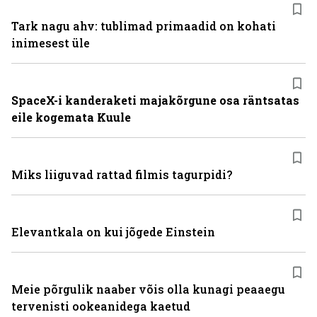
Tark nagu ahv: tublimad primaadid on kohati
inimesest üle
SpaceX-i kanderaketi majakõrgune osa räntsatas
eile kogemata Kuule
Miks liiguvad rattad filmis tagurpidi?
Elevantkala on kui jõgede Einstein
Meie põrgulik naaber võis olla kunagi peaaegu
tervenisti ookeanidega kaetud