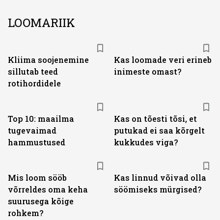
LOOMARIIK
Kliima soojenemine
Kas loomade veri erineb
sillutab teed
inimeste omast?
rotihordidele
Top 10: maailma
Kas on tõesti tõsi, et
tugevaimad
putukad ei saa kõrgelt
hammustused
kukkudes viga?
Mis loom sööb
Kas linnud võivad olla
võrreldes oma keha
söömiseks mürgised?
suurusega kõige
rohkem?