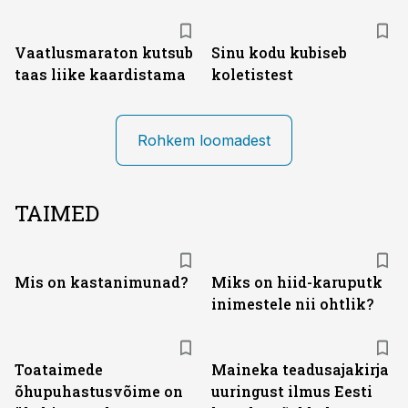
Vaatlusmaraton kutsub
Sinu kodu kubiseb
taas liike kaardistama
koletistest
Rohkem loomadest
TAIMED
Mis on kastanimunad?
Miks on hiid-karuputk
inimestele nii ohtlik?
Toataimede
Maineka teadusajakirja
õhupuhastusvõime on
uuringust ilmus Eesti