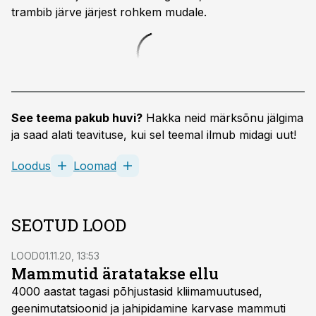
trambib järve järjest rohkem mudale.
See teema pakub huvi?
Hakka neid märksõnu jälgima
ja saad alati teavituse, kui sel teemal ilmub midagi uut!
Loodus
Loomad
SEOTUD LOOD
LOOD
01.11.20, 13:53
Mammutid äratatakse ellu
4000 aastat tagasi põhjustasid kliimamuutused,
geenimutatsioonid ja jahipidamine karvase mammuti