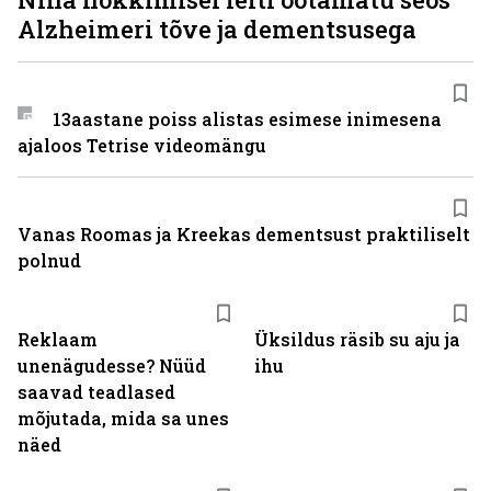
Alzheimeri tõve ja dementsusega
13aastane poiss alistas esimese inimesena
ajaloos Tetrise videomängu
Vanas Roomas ja Kreekas dementsust praktiliselt
polnud
Reklaam
Üksildus räsib su aju ja
unenägudesse? Nüüd
ihu
saavad teadlased
mõjutada, mida sa unes
näed