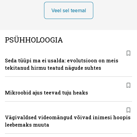
Veel sel teemal
PSÜHHOLOOGIA
Seda tüüpi ma ei usalda: evolutsioon on meis
tekitanud hirmu teatud nägude suhtes
Mikroobid ajus teevad tuju heaks
Vägivaldsed videomängud võivad inimesi hoopis
leebemaks muuta