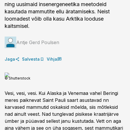
ning uusimaid insenergeneetika meetodeid
kasutada mammutite ellu äratamiseks. Neist
loomadest võib olla kasu Arktika looduse
kaitsmisel.
Antje Gerd Poulsen
Jaga
Salvesta
Vihja
© Shutterstock
Vesi, vesi, vesi. Kui Alaska ja Vene­maa vahel Beringi
meres paiknevat Saint Pauli saart asustavad nn
karvased mammutid oskaksid mõelda, siis mõtleksid
nad ainult veest. Nad tunglevad pisikese kraatrijärve
ümber ja püüavad sellest janu kustutada. Vett on aga
aina vähem ja see on üha sogasem, sest mammutikari