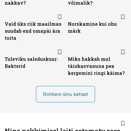
nakkav?
võimalik?
Vaid üks riik maailmas
Norskamine kui ohu
suudab end omapäi ära
märk
toita
Tuleviku saleduskuur:
Miks hakkab mul
Bakterid
täiskasvanuna pea
kergemini ringi käima?
Rohkem sinu kehast
Nina nokkimisel leiti ootamatu seos