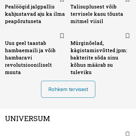
Pealöögid jalgpallis
Talisuplusest võib
kahjustavad aju ka ilma
tervisele kasu tõusta
peapõrutuseta
mitmel viisil
Uus geel taastab
Mürginõelad,
hambaemaili ja võib
kägistamisvõtted jpm:
hambaravi
bakterite sõda sinu
revolutsiooniliselt
kõhus määrab su
muuta
tuleviku
Rohkem tervisest
UNIVERSUM