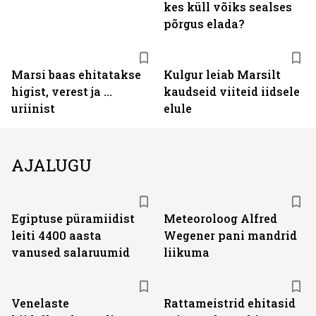
kes küll võiks sealses
põrgus elada?
Marsi baas ehitatakse
Kulgur leiab Marsilt
higist, verest ja ...
kaudseid viiteid iidsele
uriinist
elule
AJALUGU
Egiptuse püramiidist
Meteoroloog Alfred
leiti 4400 aasta
Wegener pani mandrid
vanused salaruumid
liikuma
Venelaste
Rattameistrid ehitasid