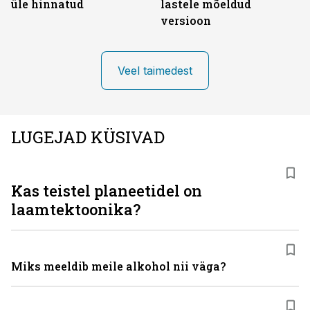
üle hinnatud
lastele mõeldud
versioon
Veel taimedest
LUGEJAD KÜSIVAD
Kas teistel planeetidel on
laamtektoonika?
Miks meeldib meile alkohol nii väga?