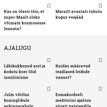
Kas on tõesti tõsi, et
Marsilt avastati tohutu
super-Maalt oleks
kogus veejääd
võimatu kosmosesse
lennata?
AJALUGU
Läbikukkunud arst ja
Kuidas määravad
kodutu koer lõid
teadlased leidude
insuliiniime
vanust?
Julm võitlus
Esmakordselt
kuninglikule
meditsiini ajaloos
auhinnarahale:
siirati patsiendile