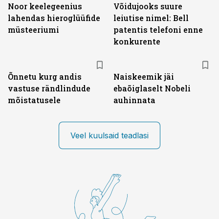
Noor keelegeenius
Võidujooks suure
lahendas hieroglüüfide
leiutise nimel: Bell
müsteeriumi
patentis telefoni enne
konkurente
Õnnetu kurg andis
Naiskeemik jäi
vastuse rändlindude
ebaõiglaselt Nobeli
mõistatusele
auhinnata
Veel kuulsaid teadlasi