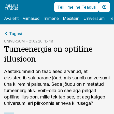
Telli Imeline Teadus
Avaleht
Viimased
Inimene
Meditsiin
Universum
Te
cebook
Tagasi
Twitter)
UNIVERSUM
21.02.26, 15:48
Tumeenergia on optiline
kedIn
illusioon
ail
k
Aastakümneid on teadlased arvanud, et
eksisteerib salapärane jõud, mis sunnib universumi
üha kiiremini paisuma. Seda jõudu on nimetatud
tumeenergiaks. Võib-olla on see aga pelgalt
optiline illusioon, mille tekitab see, et aeg kulgeb
universumi eri piirkonnis erineva kiirusega?