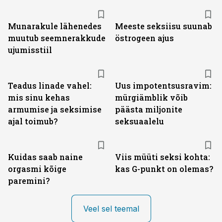
Munarakule lähenedes
Meeste seksiisu suunab
muutub seemnerakkude
östrogeen ajus
ujumisstiil
Teadus linade vahel:
Uus impotentsusravim:
mis sinu kehas
mürgiämblik võib
armumise ja seksimise
päästa miljonite
ajal toimub?
seksuaalelu
Kuidas saab naine
Viis müüti seksi kohta:
orgasmi kõige
kas G-punkt on olemas?
paremini?
Veel sel teemal