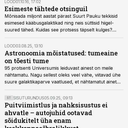
LOOD
01.10.16, 17:02
tähendab, et universumit võib ees oodata hoopis
Esimeste tähtede otsinguil
teistsugune tulevik.
Mõnisada miljonit aastat pärast Suurt Pauku tekkisid
esimesed kääbusgalaktikad ning neis süttisid hiigel­
suured tähed. Kuidas see protsess täpselt kulges?
Astronoomid on siiani pidanud piirduma kõigest
teooriaga, ent hiljuti avastatud kauge galaktika annab
LOOD
03.08.25, 13:10
võimaluse kiigata Universumi lapsepõlve.
Astronoomia mõistatused: tumeaine
on tõesti tume
95 protsenti Universumis leiduvast ainest on meile
nähtamatu. Nagu sellest oleks veel vähe, viitavad ühe
suure galaktikaparve vaatlused, et nähtamatut ainet
juhivad täiesti tundmatud füüsika­reeglid. Tumeaine
osas oleme veel üsna tumedad.
SISUTURUNDUS
05.09.25, 09:13
ST
Puitviimistlus ja nahksisustus ei
ahvatle – autojuhid ootavad
sõidukitelt üha enam