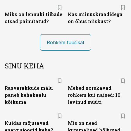
Miks on lennuki tiibade
Kas miinuskraadidega
otsad painutatud?
on õhus niiskust?
Rohkem füüsikat
SINU KEHA
Rasvarakkude mälu
Mehed norskavad
paneb kehakaalu
rohkem kui naised: 10
kõikuma
levinud müüti
Kuidas mõjutavad
Mis on need
energiajoogid keha?
kummalised hõljuvad