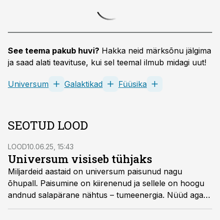
See teema pakub huvi?
Hakka neid märksõnu jälgima
ja saad alati teavituse, kui sel teemal ilmub midagi uut!
Universum
Galaktikad
Füüsika
SEOTUD LOOD
LOOD
10.06.25, 15:43
Universum visiseb tühjaks
Miljardeid aastaid on universum paisunud nagu
õhupall. Paisumine on kiirenenud ja sellele on hoogu
andnud salapärane nähtus – tumeenergia. Nüüd aga
näitavad tipptasemel kosmoloogilised uuringud, et tolle
müstilise nähtuse ramm hakkab raugema. See