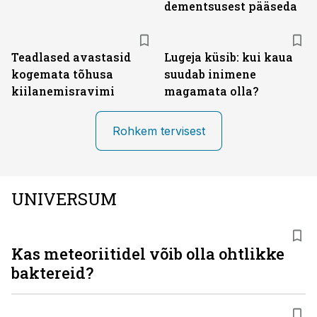
dementsusest pääseda
Teadlased avastasid
Lugeja küsib: kui kaua
kogemata tõhusa
suudab inimene
kiilanemisravimi
magamata olla?
Rohkem tervisest
UNIVERSUM
Kas meteoriitidel võib olla ohtlikke
baktereid?