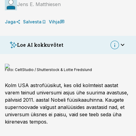
Jens E. Matthiesen
Jaga
Salvesta
Vihja
Loe AI kokkuvõtet
Foto:
CeltStudio / Shutterstock & Lotte Fredslund
Kolm USA astrofüüsikut, kes olid kolmteist aastat
varem teinud universumi asjus ühe suurima avastuse,
pälvi­sid 2011. aastal Nobeli füüsikaauhinna. Kaugete
supernoovade valgust analüüsides avastasid nad, et
universum üksnes ei paisu, vaid see teeb seda üha
kiirenevas tempos.