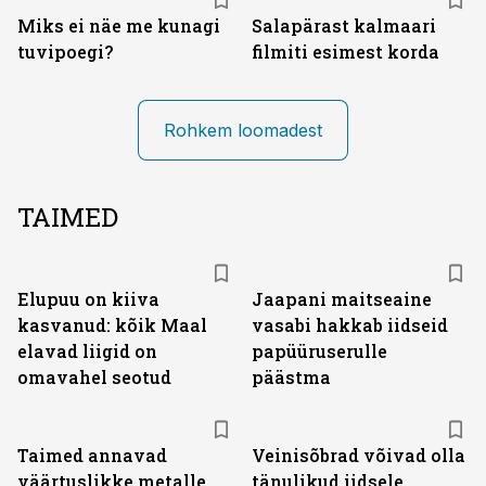
Miks ei näe me kunagi
Salapärast kalmaari
tuvipoegi?
filmiti esimest korda
Rohkem loomadest
TAIMED
Elupuu on kiiva
Jaapani maitseaine
kasvanud: kõik Maal
vasabi hakkab iidseid
elavad liigid on
papüüruserulle
omavahel seotud
päästma
Taimed annavad
Veinisõbrad võivad olla
väärtuslikke metalle
tänulikud iidsele