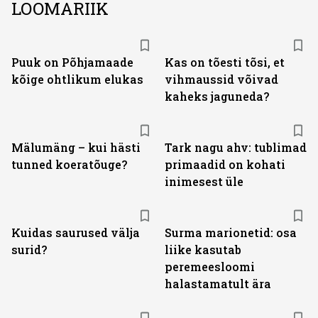
LOOMARIIK
Puuk on Põhjamaade
Kas on tõesti tõsi, et
kõige ohtlikum elukas
vihmaussid võivad
kaheks jaguneda?
Mälumäng – kui hästi
Tark nagu ahv: tublimad
tunned koeratõuge?
primaadid on kohati
inimesest üle
Kuidas saurused välja
Surma marionetid: osa
surid?
liike kasutab
peremeesloomi
halastamatult ära