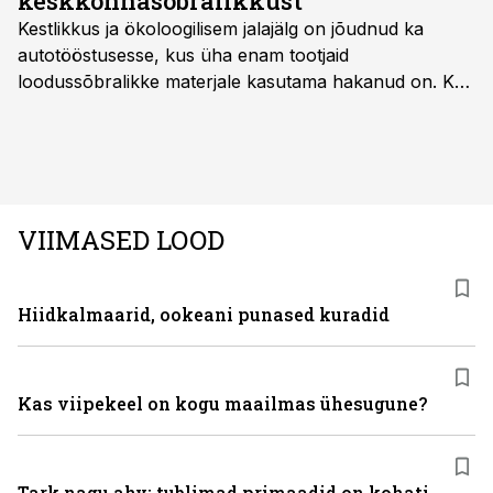
keskkonnasõbralikkust
Kestlikkus ja ökoloogilisem jalajälg on jõudnud ka
autotööstusesse, kus üha enam tootjaid
loodussõbralikke materjale kasutama hakanud on. Kui
palju mõjutab see sõidukit hankides ostjat ja kas
keskkonnasäästlikud materjalid on praktilised ning
kvaliteetsed, säilitades seejuures ka sõidukvaliteedi
ning –mugavuse?
VIIMASED LOOD
Hiidkalmaarid, ookeani punased kuradid
Kas viipekeel on kogu maailmas ühesugune?
Tark nagu ahv: tublimad primaadid on kohati