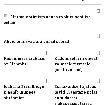
Hurraa-optimism annab evolutsioonilise
eelise
Ahvid tunnevad ära vanad sõbrad
Kas inimese arukusel
Kudumisel leiti olevat
on ülempiir?
vaimsele tervisele
positiivne mõju
Idufirma BrainBridge
Esmakordselt ajaloos
plaanib inimpea
raviti 13aastane poiss
siirdamist
haruldasest
ajukasvajast täiesti