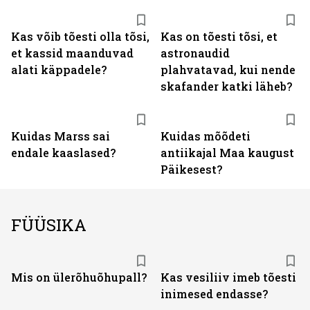
Kas võib tõesti olla tõsi,
Kas on tõesti tõsi, et
et kassid maanduvad
astronaudid
alati käppadele?
plahvatavad, kui nende
skafander katki läheb?
Kuidas Marss sai
Kuidas mõõdeti
endale kaaslased?
antiikajal Maa kaugust
Päikesest?
FÜÜSIKA
Mis on ülerõhuõhupall?
Kas vesiliiv imeb tõesti
inimesed endasse?