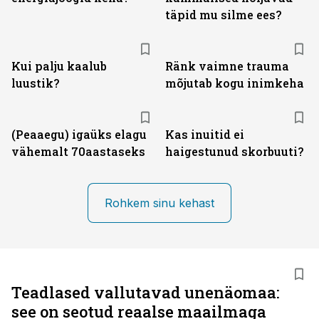
täpid mu silme ees?
Kui palju kaalub
Ränk vaimne trauma
luustik?
mõjutab kogu inimkeha
(Peaaegu) igaüks elagu
Kas inuitid ei
vähemalt 70aastaseks
haigestunud skorbuuti?
Rohkem sinu kehast
Teadlased vallutavad unenäomaa:
see on seotud reaalse maailmaga