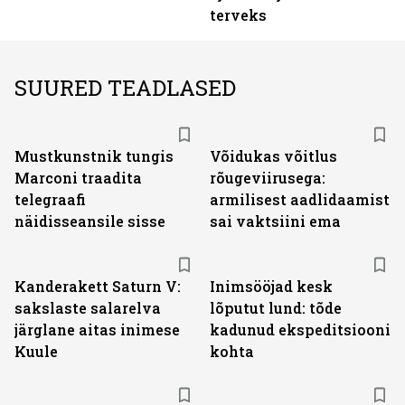
terveks
SUURED TEADLASED
Mustkunstnik tungis
Võidukas võitlus
Marconi traadita
rõugeviirusega:
telegraafi
armilisest aadlidaamist
näidisseansile sisse
sai vaktsiini ema
Kanderakett Saturn V:
Inimsööjad kesk
sakslaste salarelva
lõputut lund: tõde
järglane aitas inimese
kadunud ekspeditsiooni
Kuule
kohta