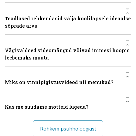
Teadlased rehkendasid välja koolilapsele ideaalse
sõprade arvu
Vägivaldsed videomängud võivad inimesi hoopis
leebemaks muuta
Miks on vinni­pigistusvideod nii menukad?
Kas me suudame mõtteid lugeda?
Rohkem psühholoogiast