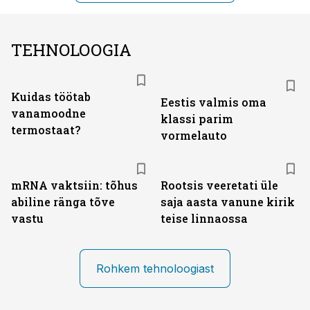
TEHNOLOOGIA
Kuidas töötab
Eestis valmis oma
vanamoodne
klassi parim
termostaat?
vormelauto
mRNA vaktsiin: tõhus
Rootsis veeretati üle
abiline ränga tõve
saja aasta vanune kirik
vastu
teise linnaossa
Rohkem tehnoloogiast