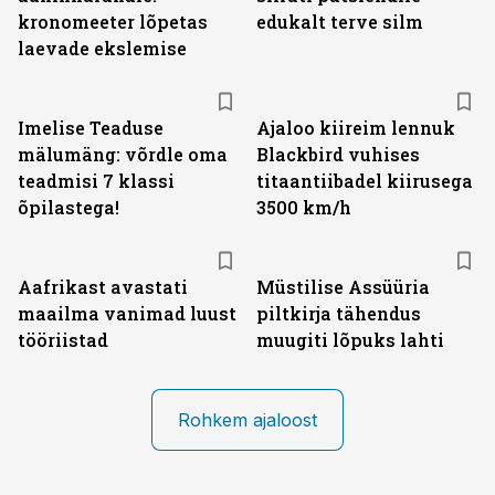
kronomeeter lõpetas
edukalt terve silm
laevade ekslemise
Imelise Teaduse
Ajaloo kiireim lennuk
mälumäng: võrdle oma
Blackbird vuhises
teadmisi 7 klassi
titaantiibadel kiirusega
õpilastega!
3500 km/h
Aafrikast avastati
Müstilise Assüüria
maailma vanimad luust
piltkirja tähendus
tööriistad
muugiti lõpuks lahti
Rohkem ajaloost