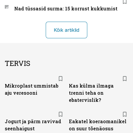
Nad tüssasid surma: 15 korrust kukkumist
Kõik artiklid
TERVIS
Mikroplast ummistab
Kas külma ilmaga
aju veresooni
trenni teha on
ebatervislik?
Jogurt ja pärm ravivad
Eakatel koeraomanikel
seenhaigust
on suur tõenäosus