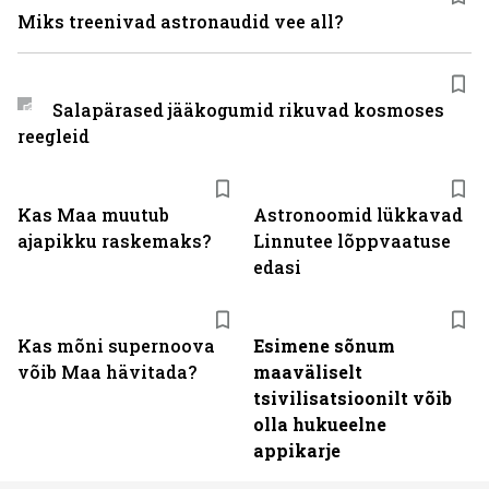
Miks treenivad astronaudid vee all?
Salapärased jääkogumid rikuvad kosmoses
reegleid
Kas Maa muutub
Astronoomid lükkavad
ajapikku raskemaks?
Linnutee lõppvaatuse
edasi
Kas mõni supernoova
Esimene sõnum
võib Maa hävitada?
maaväliselt
tsivilisatsioonilt võib
olla hukueelne
appikarje