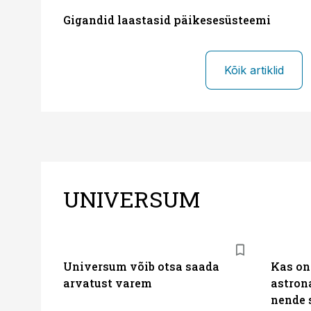
Gigandid laastasid päikesesüsteemi
Kõik artiklid
UNIVERSUM
Universum võib otsa saada
Kas on 
arvatust varem
astron
nende 