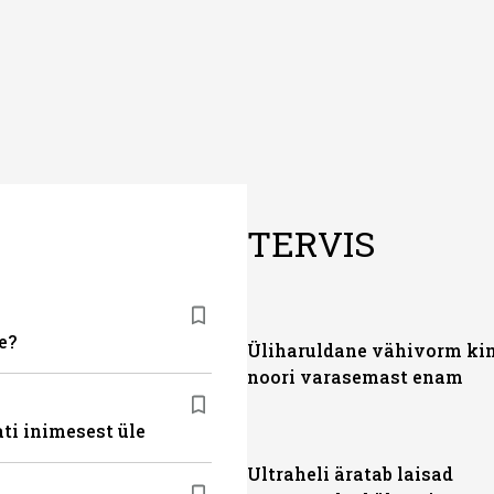
TERVIS
e?
Üliharuldane vähivorm ki
noori varasemast enam
ti inimesest üle
Ultraheli äratab laisad