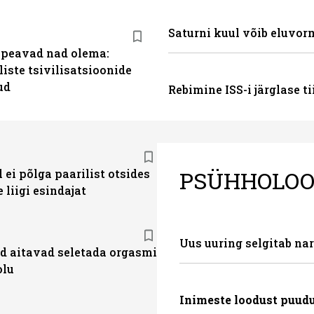
Saturni kuul võib eluvor
 peavad nad olema:
iste tsivilisatsioonide
ud
Rebimine ISS-i järglase ti
PSÜHHOLOO
 ei põlga paarilist otsides
e liigi esindajat
Uus uuring selgitab na
d aitavad seletada orgasmi
olu
Inimeste loodust puud