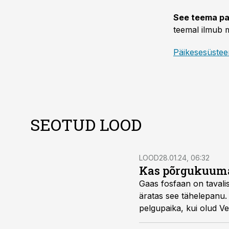
See teema pa
teemal ilmub m
Päikesesüste
SEOTUD LOOD
LOOD
28.01.24, 06:32
Kas põrgukuuma
Gaas fosfaan on tavalis
äratas see tähelepanu. 
pelgupaika, kui olud V