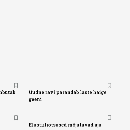
mbutab
Uudne ravi parandab laste haige
geeni
Elustiiliotsused mõjutavad aju