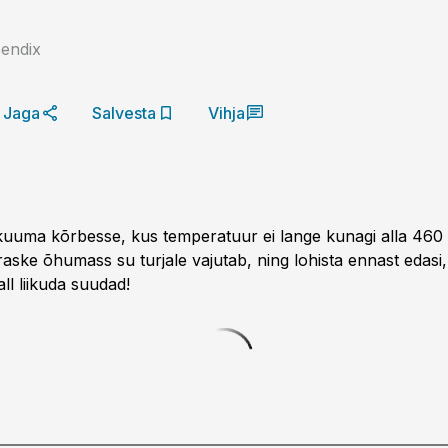
endix
Jaga
Salvesta
Vihja
uma kõrbesse, kus temperatuur ei lange kunagi alla 460 
 raske õhumass su turjale vajutab, ning lohista ennast edasi,
ll liiku­da suudad!