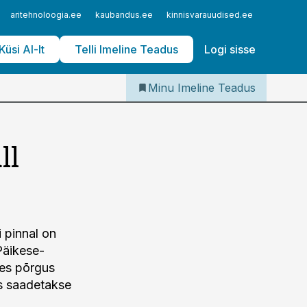
Iseteenindus
aritehnoloogia.ee
kaubandus.ee
kinnisvarauudised.ee
logistika
Telli Imeline Teadus
Küsi AI-lt
Telli Imeline Teadus
Logi sisse
Minu Imeline Teadus
ll
 pinnal on
Päikese­
ses põrgus
eks saadetakse