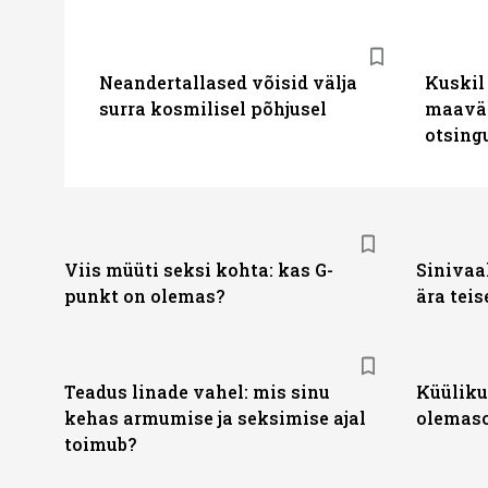
Neandertallased võisid välja
Kuskil
surra kosmilisel põhjusel
maaväl
otsing
Viis müüti seksi kohta: kas G-
Sinivaal
punkt on olemas?
ära teis
Teadus linade vahel: mis sinu
Küüliku
kehas armumise ja seksimise ajal
olemas
toimub?