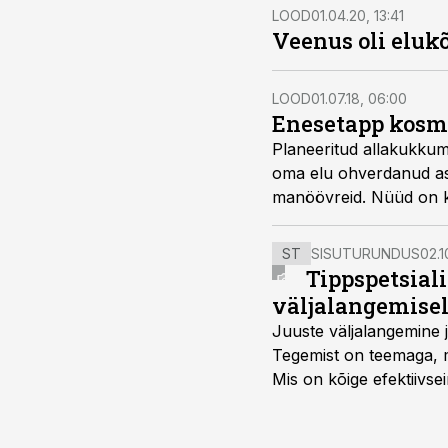
LOOD
01.04.20, 13:41
Veenus oli elukõ
LOOD
01.07.18, 06:00
Enesetapp kosm
Planeeritud allakukkum
oma elu ohverdanud asj
manöövreid. Nüüd on ko
ST
SISUTURUNDUS
02.1
Tippspetsial
väljalangemise
Juuste väljalangemine j
Tegemist on teemaga, mi
Mis on kõige efektiivse