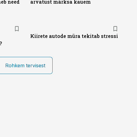
neb need
arvatust märksa kauem
Kiirete autode müra tekitab stressi
?
Rohkem tervisest