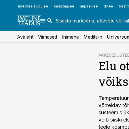
ehitusuudised.ee
raamatupidaja.ee
imelineajalugu.ee
kalastaja.ee
aripaev.ee
dv.ee
bestm
finantsuudised.ee
toostusuudised.ee
aritehnoloogia.ee
Avaleht
Viimased
Inimene
Meditsiin
Universu
cebook
PÄIKESESÜSTE
Elu o
Twitter)
kedIn
võiks
ail
k
Temperatuur 
võrreldav rõ
süsteemis ük
võib siiski e
teele kosmo