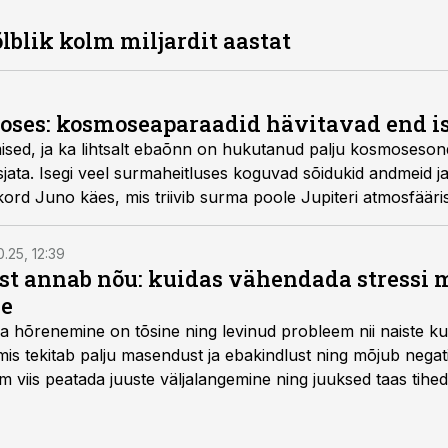
lblik kolm miljardit aastat
oses: kosmoseaparaadid hävitavad end i
ised, ja ka lihtsalt ebaõnn on hukutanud palju kosmosesond
ata. Isegi veel surmaheitluses koguvad sõidukid andmeid ja 
rd Juno käes, mis triivib surma poole Jupiteri atmosfääris
0.25, 12:39
ist annab nõu: kuidas vähendada stressi m
le
a hõrenemine on tõsine ning levinud probleem nii naiste ku
s tekitab palju masendust ja ebakindlust ning mõjub negatiiv
im viis peatada juuste väljalangemine ning juuksed taas tih