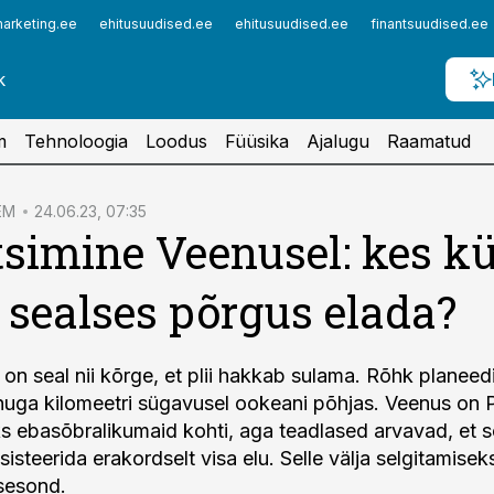
arketing.ee
ehitusuudised.ee
ehitusuudised.ee
finantsuudised.ee
m
Tehnoloogia
Loodus
Füüsika
Ajalugu
Raamatud
EM
24.06.23, 07:35
tsimine Veenusel: kes kü
 sealses põrgus elada?
on seal nii kõrge, et plii hakkab sulama. Rõhk planeedi
huga kilomeetri sügavusel ookeani põhjas. Veenus on 
s ebasõbralikumaid kohti, aga teadlased arvavad, et 
ksisteerida erakordselt visa elu. Selle välja selgitamis
sesond.