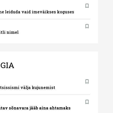
me leiduda vaid imeväikses koguses
itli nimel
GIA
rtsissismi välja kujunemist
utav sõnavara jääb aina ahtamaks