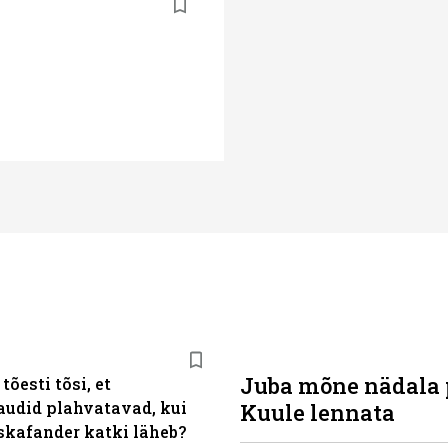
Juba mõne nädala 
tõesti tõsi, et
audid plahvatavad, kui
Kuule lennata
skafander katki läheb?