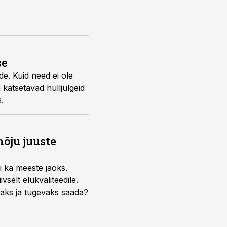
se
e. Kuid need ei ole
katsetavad hulljulgeid
.
õju juuste
i ka meeste jaoks.
selt elukvaliteedile.
edaks ja tugevaks saada?