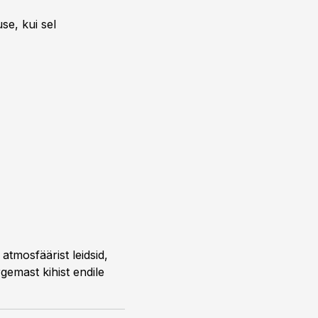
se, kui sel
atmosfäärist leidsid,
gemast kihist endile