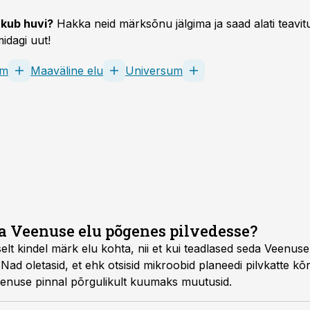
kub huvi?
Hakka neid märksõnu jälgima ja saad alati teavitu
idagi uut!
em
Maaväline elu
Universum
 Veenuse elu põgenes pilvedesse?
elt kindel märk elu kohta, nii et kui teadlased seda Veenuse 
Nad oletasid, et ehk otsisid mikroobid planeedi pilvkatte kõr
eenuse pinnal põrgulikult kuumaks muutusid.