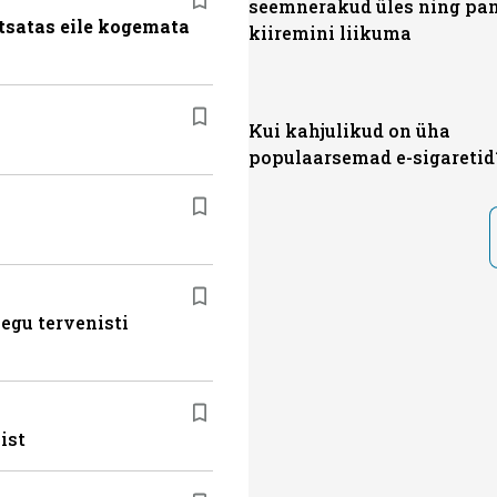
seemnerakud üles ning pa
tsatas eile kogemata
kiiremini liikuma
Kui kahjulikud on üha
populaarsemad e-sigaretid
egu tervenisti
ist