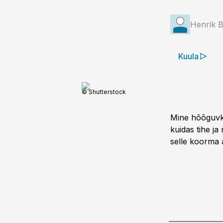
Henrik B
Kuula
© Shutterstock
Mine hõõguvku
kuidas tihe ja
selle koorma a