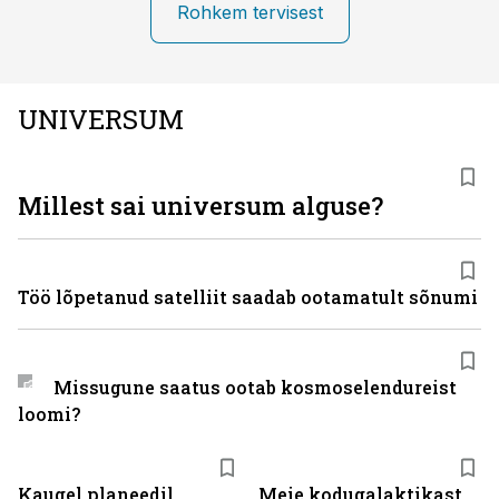
Rohkem tervisest
UNIVERSUM
Millest sai universum alguse?
Töö lõpetanud satelliit saadab ootamatult sõnumi
Missugune saatus ootab kosmoselendureist
loomi?
Kaugel planeedil
Meie kodugalaktikast