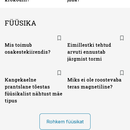
FÜÜSIKA
Mis toimub
Eimillestki tehtud
osakestekiirendis?
arvuti ennustab
järgmist tormi
Kangekaelne
Miks ei ole roostevaba
prantslane tõestas
teras magnetiline?
füüsikalist nähtust mäe
tipus
Rohkem füüsikat