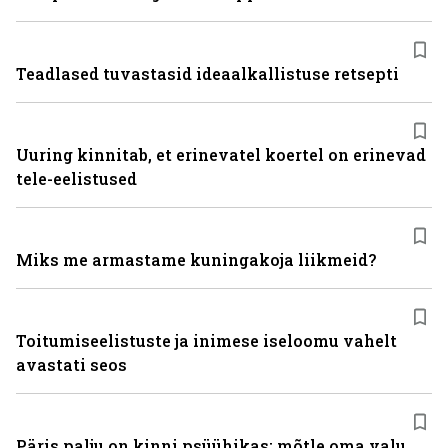
Teadlased tuvastasid ideaalkallistuse retsepti
Uuring kinnitab, et erinevatel koertel on erinevad
tele-eelistused
Miks me armastame kuningakoja liikmeid?
Toitumiseelistuste ja inimese iseloomu vahelt
avastati seos
Päris palju on kinni psüühikas: mõtle oma valu