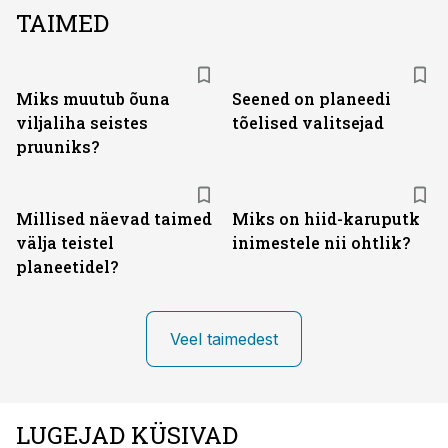
TAIMED
Miks muutub õuna
Seened on planeedi
viljaliha seistes
tõelised valitsejad
pruuniks?
Millised näevad taimed
Miks on hiid-karuputk
välja teistel
inimestele nii ohtlik?
planeetidel?
Veel taimedest
LUGEJAD KÜSIVAD