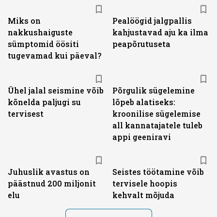
Miks on
Pealöögid jalgpallis
nakkushaiguste
kahjustavad aju ka ilma
sümptomid öösiti
peapõrutuseta
tugevamad kui päeval?
Ühel jalal seismine võib
Põrgulik sügelemine
kõnelda paljugi su
lõpeb alatiseks:
tervisest
kroonilise sügelemise
all kannatajatele tuleb
appi geeniravi
Juhuslik avastus on
Seistes töötamine võib
päästnud 200 miljonit
tervisele hoopis
elu
kehvalt mõjuda