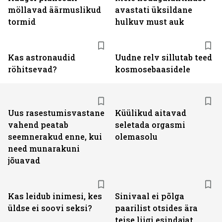
möllavad äärmuslikud
avastati üksildane
tormid
hulkuv must auk
Kas astronaudid
Uudne relv sillutab teed
röhitsevad?
kosmosebaasidele
Uus rasestumisvastane
Küülikud aitavad
vahend peatab
seletada orgasmi
seemnerakud enne, kui
olemasolu
need munarakuni
jõuavad
Kas leidub inimesi, kes
Sinivaal ei põlga
üldse ei soovi seksi?
paarilist otsides ära
teise liigi esindajat