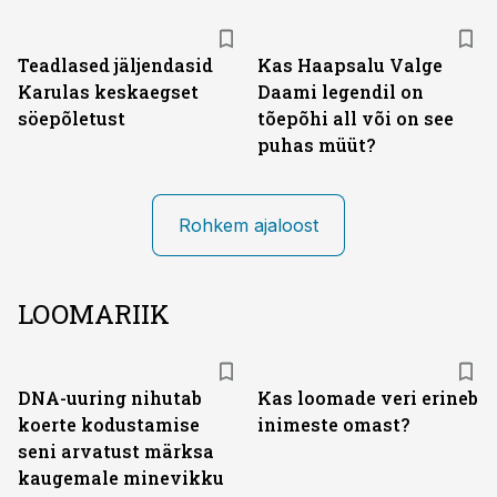
Teadlased jäljendasid
Kas Haapsalu Valge
Karulas keskaegset
Daami legendil on
söepõletust
tõepõhi all või on see
puhas müüt?
Rohkem ajaloost
LOOMARIIK
DNA-uuring nihutab
Kas loomade veri erineb
koerte kodustamise
inimeste omast?
seni arvatust märksa
kaugemale minevikku