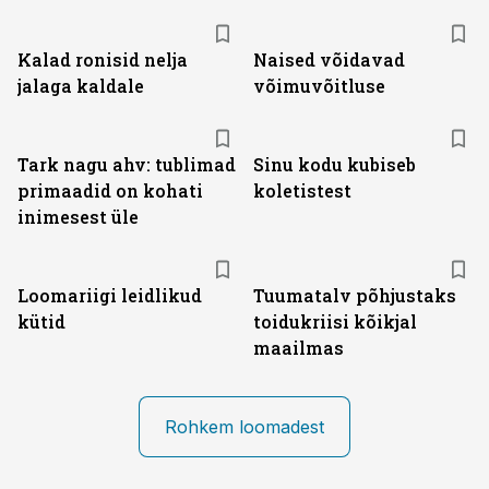
Kalad ronisid nelja
Naised võidavad
jalaga kaldale
võimuvõitluse
Tark nagu ahv: tublimad
Sinu kodu kubiseb
primaadid on kohati
koletistest
inimesest üle
Loomariigi leidlikud
Tuumatalv põhjustaks
kütid
toidukriisi kõikjal
maailmas
Rohkem loomadest