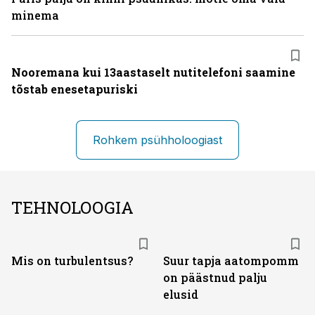
minema
Nooremana kui 13aastaselt nutitelefoni saamine
tõstab enesetapuriski
Rohkem psühholoogiast
TEHNOLOOGIA
Mis on turbulentsus?
Suur tapja aatompomm
on päästnud palju
elusid