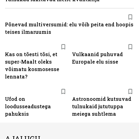
Põnevad multiversumid: elu võib peita end hoopis
teises ilmaruumis
Kas on tõesti tõsi, et
Vulkaanid puhuvad
super-Maalt oleks
Europale elu sisse
võimatu kosmosesse
lennata?
Ufod on
Astronoomid kutsuvad
loodusseadustega
tulnukaid jututuppa
pahuksis
meiega suhtlema
AJALUGU