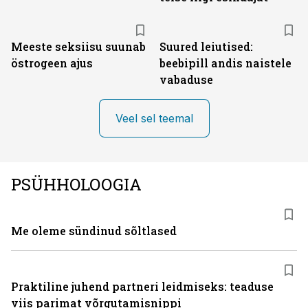
Meeste seksiisu suunab
Suured leiutised:
östrogeen ajus
beebipill andis naistele
vabaduse
Veel sel teemal
PSÜHHOLOOGIA
Me oleme sündinud sõltlased
Praktiline juhend partneri leidmiseks: teaduse
viis parimat võrgutamisnippi