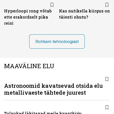
Hyperloopi rong võtab
Kas nutikella kiirgus on
ette erakordselt pika
täiesti ohutu?
reisi
Rohkem tehnoloogiast
MAAVÄLINE ELU
Astronoomid kavatsevad otsida elu
metallivaeste tähtede juurest
Tulnukad läkitavad meile kvantkirju