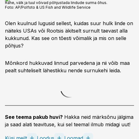
Rahe, välk ja tuul võivad põhjustada lindude surma õhus.
Foto:
AP/Polfoto & US Fish and Wildlife Service
Olen kuulnud lugusid sellest, kuidas suur hulk linde on
näiteks USAs või Rootsis äkitselt surnult taevast alla
kukkunud. Kas see on tõesti võimalik ja mis on selle
põhjus?
Mõnikord hukkuvad linnud parvedena ja nii võib maa
pealt suhteliselt lähestikku nende surnu­kehi leida.
See teema pakub huvi?
Hakka neid märksõnu jälgima
ja saad alati teavituse, kui sel teemal ilmub midagi uut!
Küsi meilt
Loodus
Loomad