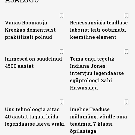
Vanas Roomas ja
Renessansiaja teadlase
Kreekas dementsust
laborist leiti ootamatu
praktiliselt polnud
keemiline element
Inimesed on suudelnud
Tema ongi tegelik
4500 aastat
Indiana Jones:
intervjuu legendaarse
egüptoloogi Zahi
Hawassiga
Uus tehnoloogia aitas
Imelise Teaduse
40 aastat tagasi leida
mälumäng: võrdle oma
legendaarse laeva vraki
teadmisi 7 klassi
õpilastega!