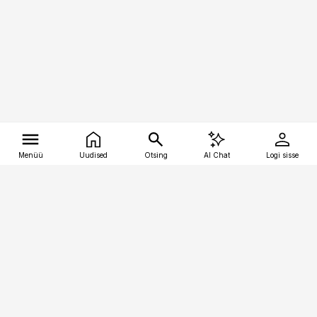
Menüü
Uudised
Otsing
AI Chat
Logi sisse
Vana-Lõuna 39/1, 19094 Tallinn
(+372) 667 0111
tellimiskeskus@aripaev.ee
Telli Imeline Teadus
Uudiskirjad
Kontakt