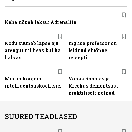
Keha nõuab laksu: Adrenaliin
Kodu suunab lapse aju
Inglise professor on
arengut nii heas kui ka
leidnud eluõnne
halvas
retsepti
Mis on kõrgeim
Vanas Roomas ja
intelligentsuskoefitsient?
Kreekas dementsust
praktiliselt polnud
SUURED TEADLASED