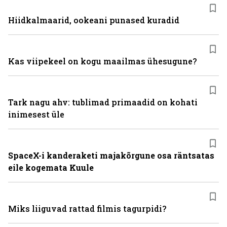
Hiidkalmaarid, ookeani punased kuradid
Kas viipekeel on kogu maailmas ühesugune?
Tark nagu ahv: tublimad primaadid on kohati
inimesest üle
SpaceX-i kanderaketi majakõrgune osa räntsatas
eile kogemata Kuule
Miks liiguvad rattad filmis tagurpidi?