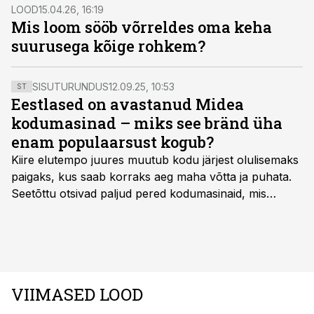
nädalaid, ning mõni ohverdab järgmise põlvkonna
LOOD
15.04.26, 16:19
hüvanguks kõige kallima – oma elu.
Mis loom sööb võrreldes oma keha
suurusega kõige rohkem?
SISUTURUNDUS
12.09.25, 10:53
ST
Eestlased on avastanud Midea
kodumasinad – miks see bränd üha
enam populaarsust kogub?
Kiire elutempo juures muutub kodu järjest olulisemaks
paigaks, kus saab korraks aeg maha võtta ja puhata.
Seetõttu otsivad paljud pered kodumasinaid, mis
oleksid usaldusväärsed, säästaksid aega ja looksid
kodus mõnusama keskkonna. Just neid vajadusi täidab
rahvusvaheline kodumasinate tootja Midea, mis on
Eestis viimastel aastatel kiiresti tuntust kogunud.
VIIMASED LOOD