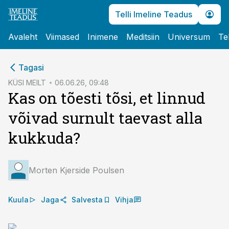
Telli Imeline Teadus
Avaleht
Viimased
Inimene
Meditsiin
Universum
Te
cebook
Tagasi
Twitter)
KÜSI MEILT
06.06.26, 09:48
Kas on tõesti tõsi, et linnud
kedIn
võivad surnult taevast alla
ail
kukkuda?
k
Morten Kjerside Poulsen
Kuula
Jaga
Salvesta
Vihja