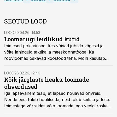
SEOTUD LOOD
LOOD
29.04.26, 14:53
Loomariigi leidlikud kütid
Inimesed pole ainsad, kes võivad juhtida vägesid ja
võita lahinguid taktika ja mees­konnatööga. Ka
röövloomad oskavad koostööd teha. Mõni kasutab
ühise kala­võrguna väljahingatavat õhku, teised on
saagi püüdmisel ülesanded oskuslikult ära jaganud.
LOOD
28.02.26, 12:46
Kõik järglaste heaks: loomade
ohverdused
Iga lapsevanem teab, et lapsed nõuavad ohvreid.
Nende eest tuleb hoolitseda, neid tuleb kaitsta ja toita.
Inimestega võrreldes võib loomadel aga veelgi raskem
olla. Loomade seas on liike, kes ei maga laste nimel