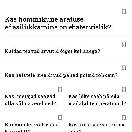
Kas hommikune äratuse
edasilükkamine on ebatervislik?
Kuidas teavad arvutid õiget kellaaega?
Kas naistele meeldivad pahad poisid rohkem?
Kas imetajad saavad
Kas lõke saab põleda
olla külmaverelised?
madalal temperatuuril?
Kui vanaks võib elada
Kas kõik saavad piima
krokodill?
juua?