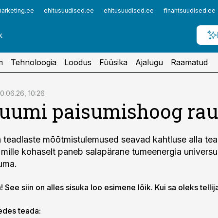
arketing.ee
ehitusuudised.ee
ehitusuudised.ee
finantsuudised.ee
m
Tehnoloogia
Loodus
Füüsika
Ajalugu
Raamatud
0.06.26, 10:26
ruumi paisumishoog ra
teadlaste mõõtmistulemused seavad kahtluse alla tea
mille kohaselt paneb salapärane tumeenergia universu
uma.
 See siin on alles sisuka loo esimene lõik. Kui sa oleks tellij
gedes teada: