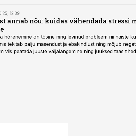
0.25, 12:39
ist annab nõu: kuidas vähendada stressi m
le
a hõrenemine on tõsine ning levinud probleem nii naiste ku
s tekitab palju masendust ja ebakindlust ning mõjub negatiiv
im viis peatada juuste väljalangemine ning juuksed taas tih