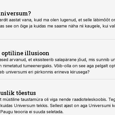
 universum?
rdit aastat vana, kuid ma olen lugenud, et selle läbimõõt o
 Kas see on õige ja kuidas me saame näha nii kaugele, kui val
optiline illusioon
sed arvanud, et eksisteerib salapärane jõud, mis sunnib un
nimetatud tumeenergiaks. Võib-olla on see aga pelgalt optili
geb universumi eri piirkonnis erineva kiirusega?
uslik tõestus
 müstiline taustamüra oli viga nende raadioteleskoobis. Tege
, kuidas Universum tekkis. Sellest ajast on aga Universumi k
 Paugu teooria ei suuda seletada.