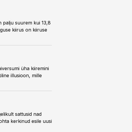
n palju suurem kui 13,8
guse kiirus on kiiruse
iversumi üha kiiremini
ne illusioon, mille
likult sattusid nad
ohta kerkinud esile uusi