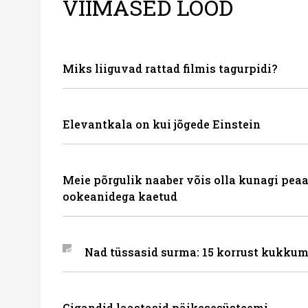
VIIMASED LOOD
Miks liiguvad rattad filmis tagurpidi?
Elevantkala on kui jõgede Einstein
Meie põrgulik naaber võis olla kunagi peaa
ookeanidega kaetud
Nad tüssasid surma: 15 korrust kukkum
Gigandid laastasid päikesesüsteemi