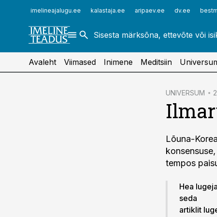
ehitusuudised.ee
raamatupidaja.ee
imelineajalugu.ee
kalastaja.ee
aripaev.ee
dv.ee
bestm
finantsuudised.ee
toostusuudised.ee
aritehnoloogia.ee
Avaleht
Viimased
Inimene
Meditsiin
Universu
cebook
UNIVERSUM
2
Ilma
Twitter)
kedIn
Lõuna-Korea 
ail
konsensuse, 
k
tempos pais
Hea lugeja!
seda
artiklit lu