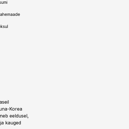
sumi
 vahemaade
oksul
aseil
õuna-Korea
ineb eeldusel,
 ja kauged