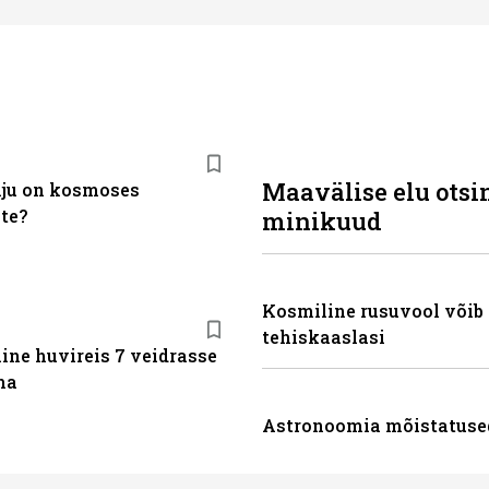
Maavälise elu ots
lju on kosmoses
ite?
minikuud
Kosmiline rusuvool võib
tehiskaaslasi
ine huvireis 7 veidrasse
ma
Astronoomia mõistatused