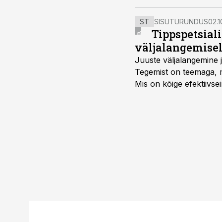
ST
SISUTURUNDUS
02.1
Tippspetsial
väljalangemise
Juuste väljalangemine j
Tegemist on teemaga, mi
Mis on kõige efektiivse