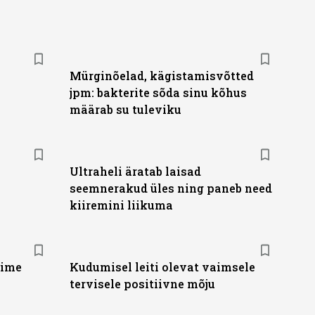
Mürginõelad, kägistamisvõtted
jpm: bakterite sõda sinu kõhus
määrab su tuleviku
Ultraheli äratab laisad
seemnerakud üles ning paneb need
kiiremini liikuma
õime
Kudumisel leiti olevat vaimsele
tervisele positiivne mõju