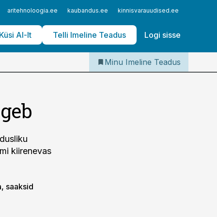
Iseteenindus
aritehnoloogia.ee
kaubandus.ee
kinnisvarauudised.ee
logistika
Telli Imeline Teadus
Küsi AI-lt
Telli Imeline Teadus
Logi sisse
Minu Imeline Teadus
ugeb
dusliku
mi kiirenevas
a, saaksid