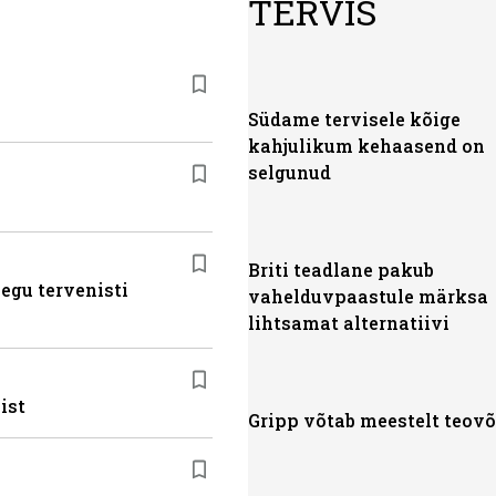
TERVIS
Südame tervisele kõige
kahjulikum kehaasend on
selgunud
Briti teadlane pakub
egu tervenisti
vahelduvpaastule märksa
lihtsamat alternatiivi
ist
Gripp võtab meestelt teov