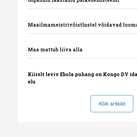
Maailmameistrivõistlustel võidavad loom
Maa mattub liiva alla
Kiirelt leviv Ebola puhang on Kongo DV id
elu
Kõik artiklid