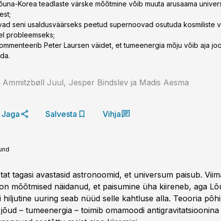
õuna-Korea teadlaste värske mõõtmine võib muuta arusaama univer
est;
ivad seni usaldusväärseks peetud supernoovad osutuda kosmiliste
el probleemseks;
ommenteerib Peter Laursen väidet, et tumeenergia mõju võib aja jo
da.
n Ammitzbøll Juul, Jesper Bindslev ja Madis Aesma
Jaga
Salvesta
Vihja
lund
at tagasi avastasid astronoomid, et universum paisub. Viim
on mõõtmised näidanud, et paisumine üha kiireneb, aga L
i hiljutine uuring seab nüüd selle kahtluse alla. Teooria põh
jõud – tume­energia – toimib omamoodi anti­gravitatsioonina