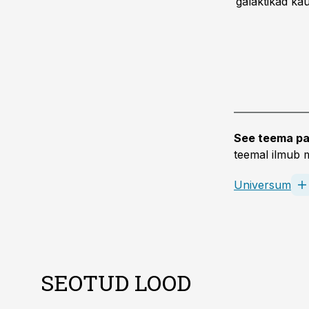
galaktikad kau
See teema pa
teemal ilmub m
Universum
SEOTUD LOOD