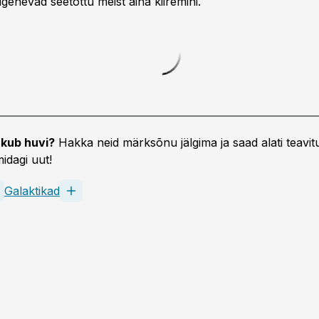
genevad seetõttu meist aina kiiremini.
kub huvi?
Hakka neid märksõnu jälgima ja saad alati teavitu
idagi uut!
Galaktikad