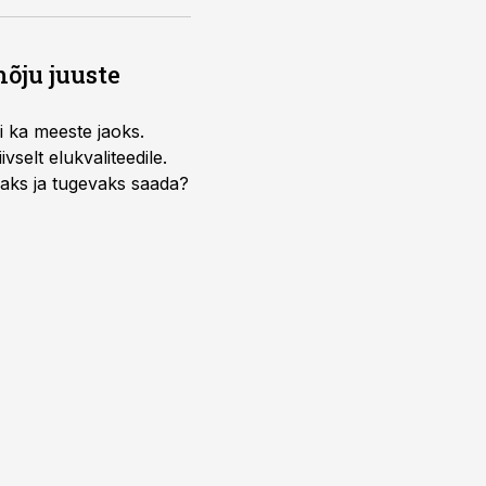
õju juuste
i ka meeste jaoks.
selt elukvaliteedile.
edaks ja tugevaks saada?