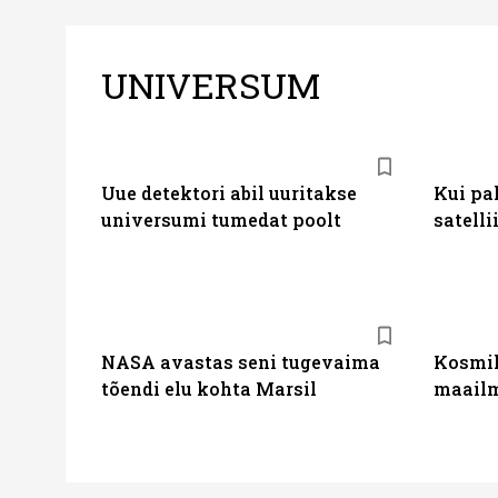
UNIVERSUM
Uue detektori abil uuritakse
Kui pa
universumi tumedat poolt
satelli
NASA avastas seni tugevaima
Kosmil
tõendi elu kohta Marsil
maail