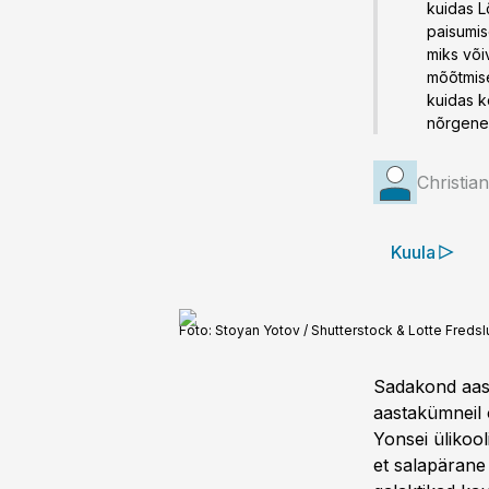
kuidas L
paisumis
miks võ
mõõtmis
kuidas k
nõrgene
Christia
Kuula
Foto:
Stoyan Yotov / Shutterstock & Lotte Freds
Sadakond aast
aastakümneil 
Yonsei ülikool
et salapärane 