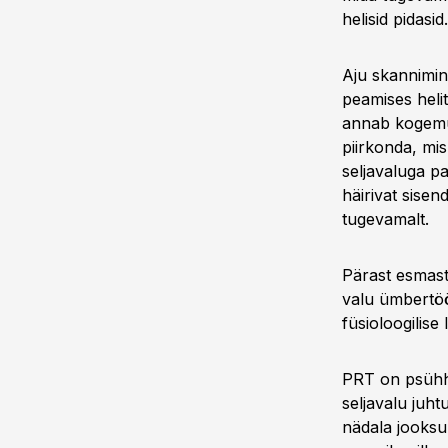
helisid pidasid
Aju skannimine
peamises heli
annab kogemus
piirkonda, mi
seljavaluga pa
häirivat sisen
tugevamalt.
Pärast esmast 
valu ümbertöö
füsioloogilise
PRT on psühho
seljavalu juht
nädala jooksul