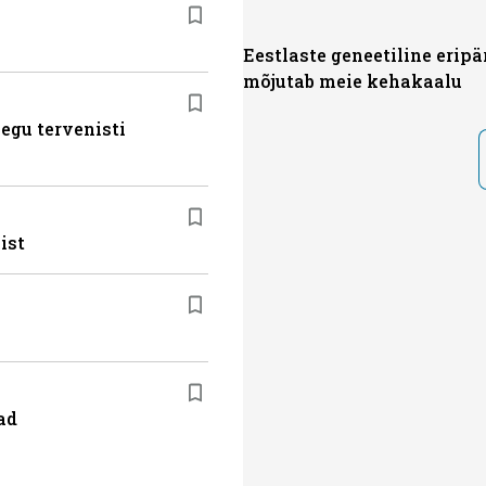
Eestlaste geneetiline eripä
mõjutab meie kehakaalu
egu tervenisti
ist
ad