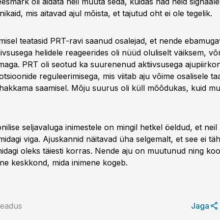
 eesmärk oli aidata neil muuta seda, kuidas nad neid signaal
ikaid, mis aitavad ajul mõista, et tajutud oht ei ole tegelik.
misel teatasid PRT-ravi saanud osalejad, et nende ebamug
ivsusega helidele reageerides oli nüüd oluliselt väiksem, võ
aga. PRT oli seotud ka suurenenud aktiivsusega ajupiirko
sioonide reguleerimisega, mis viitab aju võime osalisele ta
a hakkama saamisel. Mõju suurus oli küll mõõdukas, kuid 
nilise seljavaluga inimestele on mingil hetkel öeldud, et neil
midagi viga. Ajuskannid näitavad üha selgemalt, et see ei t
midagi oleks täiesti korras. Nende aju on muutunud ning koo
ne keskkond, mida inimene kogeb.
Teadus
Jaga