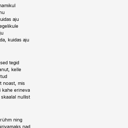
enamikul
mmu
uidas aju
egelikule
ju
da, kuidas aju
sed tegid
anut, kelle
atud
t noast, mis
ti kahe erineva
skaalal nullist
llrühm ning
äirivamaks nad