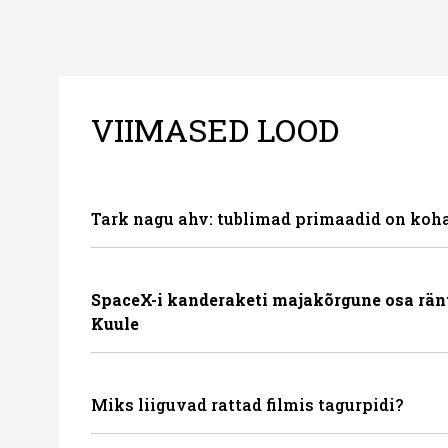
VIIMASED LOOD
Tark nagu ahv: tublimad primaadid on koha
SpaceX-i kanderaketi majakõrgune osa rän
Kuule
Miks liiguvad rattad filmis tagurpidi?