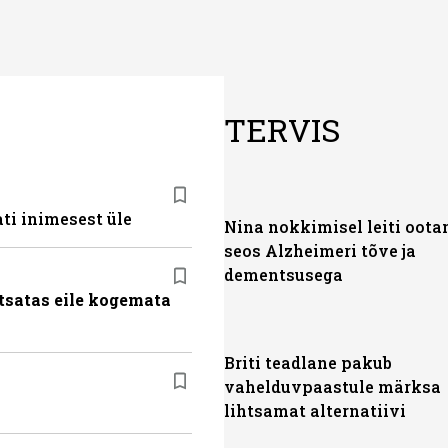
TERVIS
ti inimesest üle
Nina nokkimisel leiti oot
seos Alzheimeri tõve ja
dementsusega
tsatas eile kogemata
Briti teadlane pakub
vahelduvpaastule märksa
lihtsamat alternatiivi