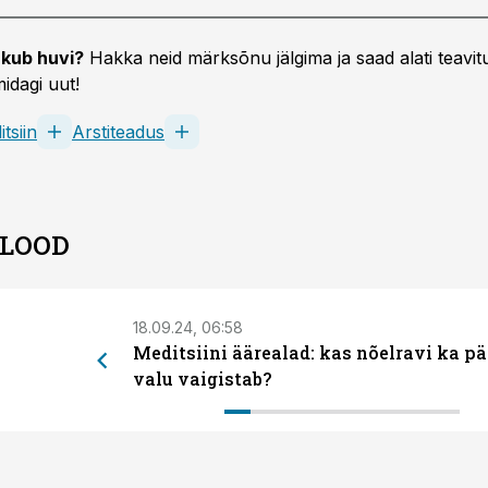
kub huvi?
Hakka neid märksõnu jälgima ja saad alati teavitu
idagi uut!
tsiin
Arstiteadus
 LOOD
18.09.24, 06:58
Meditsiini äärealad: kas nõelravi ka pä
valu vaigistab?