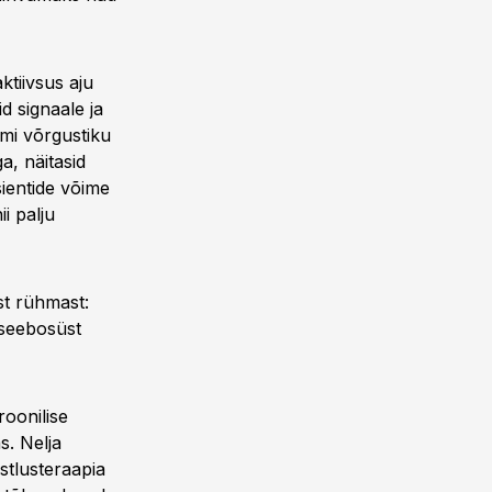
ktiivsus aju
d signaale ja
mi võrgustiku
a, näitasid
sientide võime
i palju
st rühmast:
tseebosüst
oonilise
s. Nelja
stlusteraapia