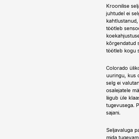
Kroonilise se
juhtudel ei s
kahtlustanud, 
töötleb sensoo
koekahjustusel
kõrgendatud s
töötleb kogu 
Colorado ülik
uuringu, kus o
selg ei valut
osalejatele mä
liigub üle kla
tugevusega. Pä
sajani.
Seljavaluga p
mida tugevam 