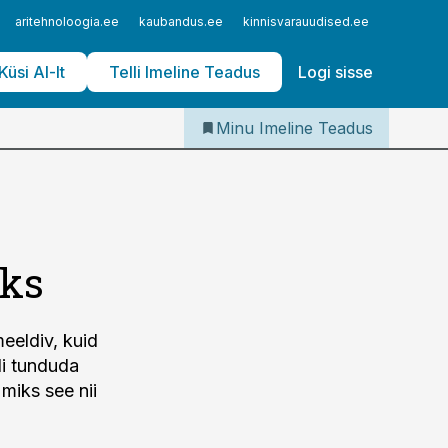
Iseteenindus
aritehnoloogia.ee
kaubandus.ee
kinnisvarauudised.ee
logistika
Telli Imeline Teadus
Küsi AI-lt
Telli Imeline Teadus
Logi sisse
Minu Imeline Teadus
uks
meeldiv, kuid
li tunduda
miks see nii