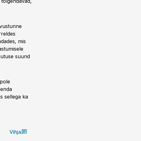
e tõlgendavad,
avustunne
rreldes
ndades, mis
astumisele
muutuse suund
 pole
ähenda
s sellega ka
Vihja