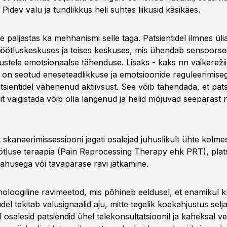
. Pidev valu ja tundlikkus heli suhtes liikusid käsikäes.
 paljastas ka mehhanismi selle taga. Patsientidel ilmnes ülia
töötluskeskuses ja teises keskuses, mis ühendab sensoorsei
tele emotsionaalse tähenduse. Lisaks - kaks nn vaikerežii
s on seotud eneseteadlikkuse ja emotsioonide reguleerimiseg
tsientidel vähenenud aktiivsust. See võib tähendada, et pat
dit vaigistada võib olla langenud ja helid mõjuvad seepärast ni
skaneerimissessiooni jagati osalejad juhuslikult ühte kolme
tluse teraapia (Pain Reprocessing Therapy ehk PRT), pla
 lahusega või tavapärase ravi jätkamine.
loogiline ravimeetod, mis põhineb eeldusel, et enamikul kr
udel tekitab valusignaalid aju, mitte tegelik koekahjustus selja
 osalesid patsiendid ühel telekonsultatsioonil ja kaheksal ve