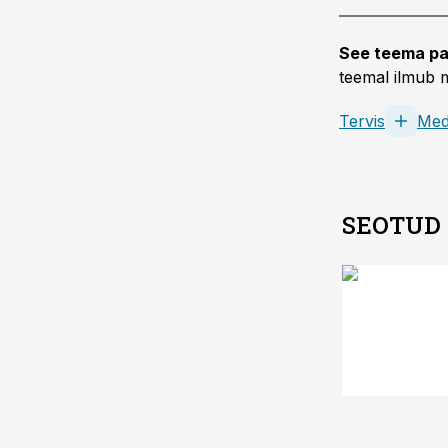
See teema pa
teemal ilmub m
Tervis
Medi
SEOTUD