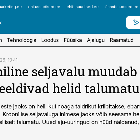
arketing.ee
ehitusuudised.ee
ehitusuudised.ee
finantsuudised.ee
m
Tehnoloogia
Loodus
Füüsika
Ajalugu
Raamatud
26, 10:41
iline seljavalu muudab
eldivad helid talumat
ste jaoks on heli, kui noaga taldrikut kriibitakse, eba
. Kroonilise seljavaluga inimese jaoks võib seesama he
iliselt talumatu. Uued aju-uuringud on nüüd näidanud, 