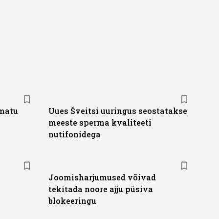
amatu
Uues Šveitsi uuringus seostatakse
meeste sperma kvaliteeti
nutifonidega
Joomisharjumused võivad
tekitada noore ajju püsiva
blokeeringu