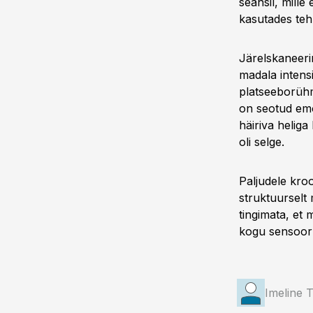
seansil, mille
kasutades tehn
Järelskaneeri
madala intensi
platseeborühm
on seotud emot
häiriva helig
oli selge.
Paljudele kroo
struktuurselt 
tingimata, et 
kogu sensoor
Imeline 