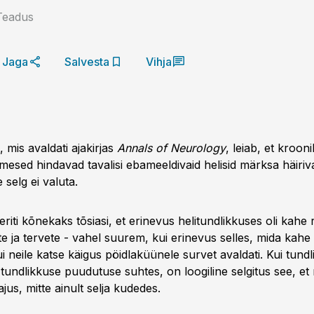
Teadus
Jaga
Salvesta
Vihja
, mis avaldati ajakirjas
Annals of Neurology
, leiab, et krooni
imesed hindavad tavalisi ebameeldivaid helisid märksa häiri
 selg ei valuta.
eriti kõnekaks tõsiasi, et erinevus helitundlikkuses oli kahe
te ja tervete - vahel suurem, kui erinevus selles, mida kah
kui neile katse käigus pöidlaküünele survet avaldati. Kui tun
tundlikkuse puudutuse suhtes, on loogiline selgitus see, et
ajus, mitte ainult selja kudedes.