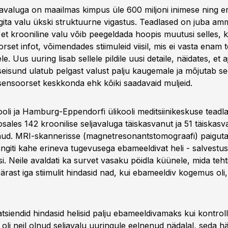
ljavaluga on maailmas kimpus üle 600 miljoni inimese ning 
elgita valu ükski struktuurne vigastus. Teadlased on juba a
et krooniline valu võib peegeldada hoopis muutusi selles, k
rset infot, võimendades stiimuleid viisil, mis ei vasta enam t
e. Uus uuring lisab sellele pildile uusi detaile, näidates, et a
eisund ulatub pelgast valust palju kaugemale ja mõjutab se
sensoorset keskkonda ehk kõiki saadavaid muljeid.
ooli ja Hamburg-Eppendorfi ülikooli meditsiinikeskuse teadla
sales 142 kroonilise seljavaluga täiskasvanut ja 51 täiskasv
anud. MRI-skannerisse (magnetresonantstomograafi) paigut
ngiti kahe erineva tugevusega ebameeldivat heli - salvestus
asi. Neile avaldati ka survet vasaku pöidla küünele, mida teh
rast iga stiimulit hindasid nad, kui ebameeldiv kogemus oli, 
atsiendid hindasid helisid palju ebameeldivamaks kui kontro
oli neil olnud seljavalu uuringule eelnenud nädalal, seda h