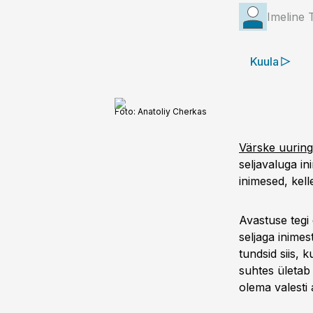
Imeline 
Kuula
Foto:
Anatoliy Cherkas
Värske uuring
seljavaluga in
inimesed, kelle
Avastuse tegi 
seljaga inimes
tundsid siis, 
suhtes ületab 
olema valesti 