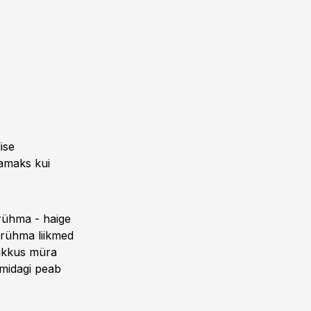
lise
vamaks kui
 rühma - haige
e rühma liikmed
dlikkus müra
 midagi peab