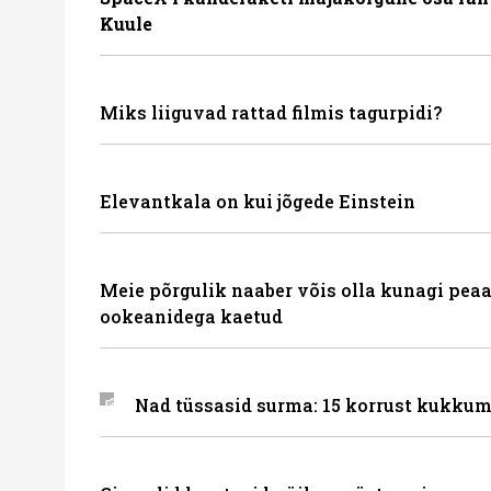
Kuule
Miks liiguvad rattad filmis tagurpidi?
Elevantkala on kui jõgede Einstein
Meie põrgulik naaber võis olla kunagi peaa
ookeanidega kaetud
Nad tüssasid surma: 15 korrust kukkum