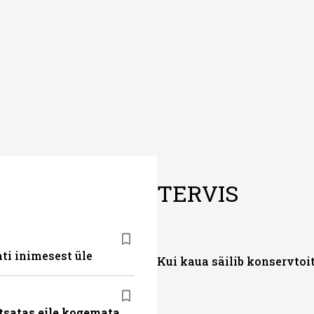
TERVIS
ti inimesest üle
Kui kaua säilib konservtoi
tsatas eile kogemata