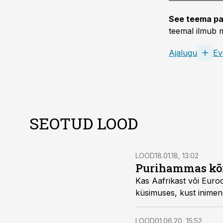
See teema pa
teemal ilmub m
Ajalugu
Ev
SEOTUD LOOD
LOOD
18.01.18, 13:02
Purihammas kõig
Kas Aafrikast või Euro
küsimuses, kust inimen
LOOD
01.06.20, 15:52