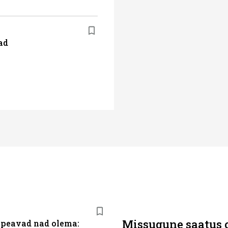
ad
Missugune saatus 
 peavad nad olema: