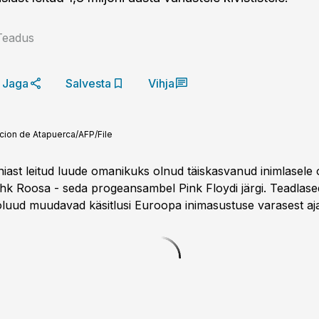
Teadus
Jaga
Salvesta
Vihja
cion de Atapuerca/AFP/File
iast leitud luude omanikuks olnud täiskasvanud inimlasele
hk Roosa - seda progeansambel Pink Floydi järgi. Teadlased
oluud muudavad käsitlusi Euroopa inimasustuse varasest aja