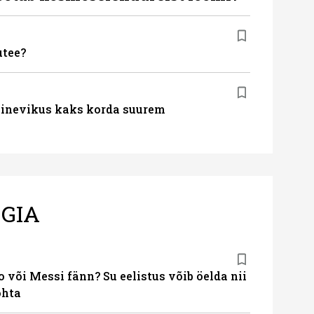
utee?
 minevikus kaks korda suurem
GIA
 või Messi fänn? Su eelistus võib öelda nii
ohta