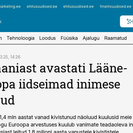
arketing.ee
ehitusuudised.ee
ehitusuudised.ee
finantsuudised.ee
m
Tehnoloogia
Loodus
Füüsika
Ajalugu
Raamatud
3.25, 14:26
aniast avastati Lääne-
pa iidseimad inimese
uud
- 1,4 mln aastat vanad kivistunud näoluud kuulusid meie 
Kogu Euroopa arvestuses kuulub vanimate teadaoleva ini
siast leitud 1,8 miljoni aasta vanustele kivististele.