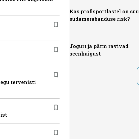
Kas profisportlastel on su
südamerabanduse risk?
Jogurt ja pärm ravivad
seenhaigust
egu tervenisti
ist