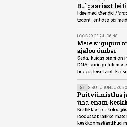
Bulgaariast lei
Iidseimad tõendid
Homo
tagant, ent osa säilme
LOOD
29.03.24, 06:48
Meie sugu­puu o
ajaloo ümber
Seda, kuidas siiani on
DNA-uuringu tulemused n
hoopis teisel ajal, kui
meie liigi loo alguspunkt
ST
SISUTURUNDUS
05.0
Puitviimistlus j
üha enam keskk
Kestlikkus ja ökoloogil
loodussõbralikke mater
keskkonnasäästlikud mate