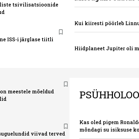
iste tsivilisatsioonide
ud
Kui kiiresti pöörleb Linn
e ISS-i järglase tiitli
Hiidplaneet Jupiter oli
PSÜHHOLOO
 on meestele mõeldud
lid
Kas oled pigem Ronaldo
mõndagi su isiksuse k
suguelundid viivad terved