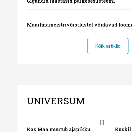
Gigandid laastasid päikesesüsteemi
Maailmameistrivõistlustel võidavad loom
Kõik artiklid
UNIVERSUM
Kas Maa muutub ajapikku
Kuskil