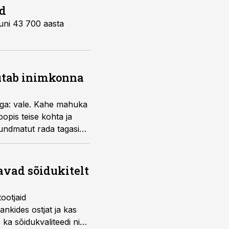
ed
kuni 43 700 aasta
jutab inimkonna
naga: vale. Kahe mahuka
opis teise kohta ja
tundmatut rada tagasi
avad sõidukitelt
ootjaid
nkides ostjat ja kas
 ka sõidukvaliteedi ning