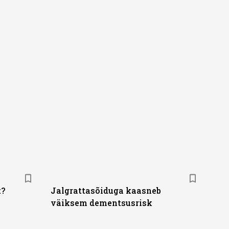
t?
Jalgrattasõiduga kaasneb
väiksem dementsusrisk