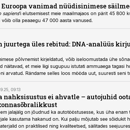
ti Euroopa vanimad nüüdisinimese säilm
 sapiens
’i elutsemisest meie maailmajaos on pärit 45 800 
id võib olla peaaegu 47 000 aasta vanused.
n juurtega üles rebitud: DNA-analüüs kir
 inimese põlvnemist kirjeldatud, võib iseloomustada ühe sõ
äitavad, et meie liigi sugupuu istutati ammuaega tagasi ho
 seni arvatud. Rändame selles loos mööda uut, suuresti seni 
i.
9.25, 09:13
a nahksisustus ei ahvatle – autojuhid oot
onnasõbralikkust
isem jalajälg on jõudnud ka autotööstusesse, kus üha enam t
jale kasutama hakanud on. Kui palju mõjutab see sõidukit ha
rjalid on praktilised ning kvaliteetsed, säilitades seejuures