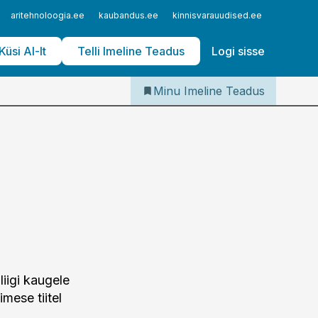
Iseteenindus
aritehnoloogia.ee
kaubandus.ee
kinnisvarauudised.ee
logistika
Telli Imeline Teadus
Küsi AI-lt
Telli Imeline Teadus
Logi sisse
Minu Imeline Teadus
liigi kaugele
mese tiitel