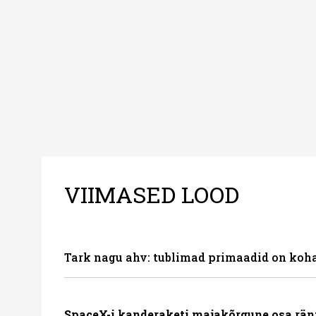
–mugavuse?
VIIMASED LOOD
Tark nagu ahv: tublimad primaadid on koha
SpaceX-i kanderaketi majakõrgune osa rän