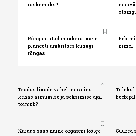
raskemaks?
maaväl
otsing
Rõngastatud maakera: meie
Rebimin
planeeti ümbritses kunagi
nimel
rõngas
Teadus linade vahel: mis sinu
Tulekul
kehas armumise ja seksimise ajal
beebipil
toimub?
Kuidas saab naine orgasmi kõige
Suured 