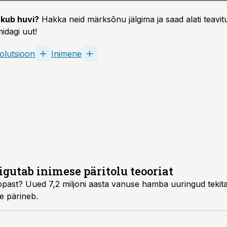
kub huvi?
Hakka neid märksõnu jälgima ja saad alati teavitu
idagi uut!
olutsioon
Inimene
utab inimese päritolu teooriat
opast? Uued 7,2 miljoni aasta vanuse hamba uuringud tekit
e pärineb.