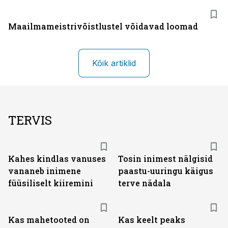
Maailmameistrivõistlustel võidavad loomad
Kõik artiklid
TERVIS
Kahes kindlas vanuses
Tosin inimest nälgisid
vananeb inimene
paastu-uuringu käigus
füüsiliselt kiiremini
terve nädala
Kas mahetooted on
Kas keelt peaks