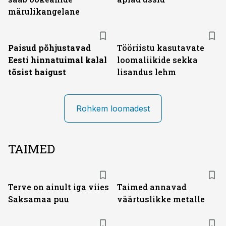
märulikangelane
Paisud põhjustavad
Tööriistu kasutavate
Eesti hinnatuimal kalal
loomaliikide sekka
tõsist haigust
lisandus lehm
Rohkem loomadest
TAIMED
Terve on ainult iga viies
Taimed annavad
Saksamaa puu
väärtuslikke metalle