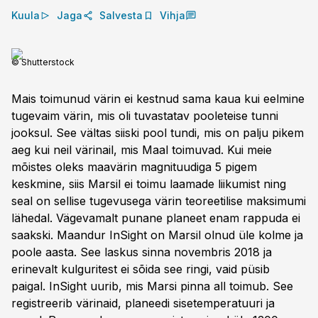
Kuula
Jaga
Salvesta
Vihja
© Shutterstock
Mais toimunud värin ei kestnud sama kaua kui eelmine
tugevaim värin, mis oli tuvastatav pooleteise tunni
jooksul. See vältas siiski pool tundi, mis on palju pikem
aeg kui neil värinail, mis Maal toimuvad. Kui meie
mõistes oleks maavärin magnituudiga 5 pigem
keskmine, siis Marsil ei toimu laamade liikumist ning
seal on sellise tugevusega värin teoreetilise maksimumi
lähedal. Vägevamalt punane planeet enam rappuda ei
saakski. Maandur InSight on Marsil olnud üle kolme ja
poole aasta. See laskus sinna novembris 2018 ja
erinevalt kulguritest ei sõida see ringi, vaid püsib
paigal. InSight uurib, mis Marsi pinna all toimub. See
registreerib värinaid, planeedi sisetemperatuuri ja