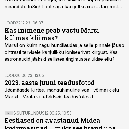
maandub. InSight pole aga kaugeltki ainus. Järgmiste
aastate jooksul jõuab Marsile täiesti uus põlvkond
roboteid, mis tipptasemel puuride ja mobiilsete
LOOD
22.12.23, 06:37
laboritega vallutavad planeedi viimased bastionid ning
Kas inimene peab vastu Marsi
leiavad võib-olla lõpuks ka elu.
külmas kliimas?
Marsil on külm nagu hundilaudas ja selle pinnale jõuab
ohtrasti tervisele kahjulikku ioniseerivat kiirgust. Kas
astronaudid jääksid sellistes tingimustes üldse ellu?
LOOD
20.06.23, 13:05
2023. aasta juuni teadusfotod
Jäämägede kiirtee, mänguhimuline vaal, võimalik elu
Marsil... Vaata siit efektseid teadusfotosid.
SISUTURUNDUS
12.09.25, 10:53
ST
Eestlased on avastanud Midea
kodumasinad – miks see bränd üha