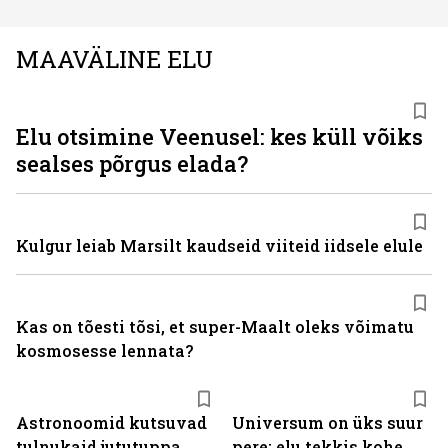
MAAVÄLINE ELU
Elu otsimine Veenusel: kes küll võiks
sealses põrgus elada?
Kulgur leiab Marsilt kaudseid viiteid iidsele elule
Kas on tõesti tõsi, et super-Maalt oleks võimatu
kosmosesse lennata?
Astronoomid kutsuvad
Universum on üks suur
tulnukaid jututuppa
pere: elu tekkis kohe