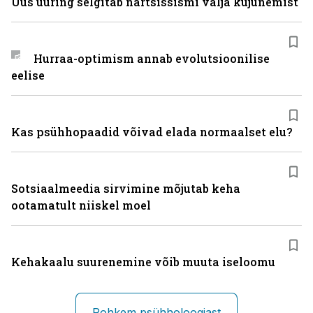
Uus uuring selgitab nartsissismi välja kujunemist
Hurraa-optimism annab evolutsioonilise
eelise
Kas psühhopaadid võivad elada normaalset elu?
Sotsiaalmeedia sirvimine mõjutab keha
ootamatult niiskel moel
Kehakaalu suurenemine võib muuta iseloomu
Rohkem psühholoogiast