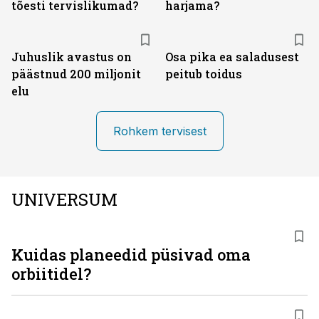
tõesti tervislikumad?
harjama?
Juhuslik avastus on
Osa pika ea saladusest
päästnud 200 miljonit
peitub toidus
elu
Rohkem tervisest
UNIVERSUM
Kuidas planeedid püsivad oma
orbiitidel?