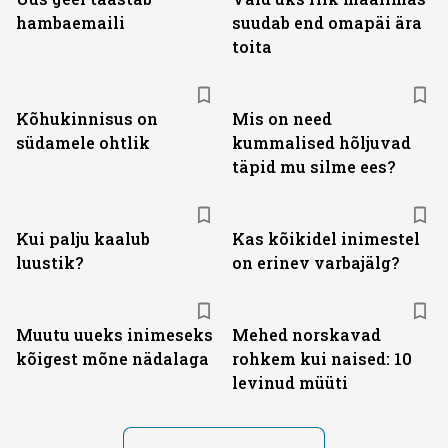
hambaemaili
suudab end omapäi ära
toita
Kõhukinnisus on
Mis on need
südamele ohtlik
kummalised hõljuvad
täpid mu silme ees?
Kui palju kaalub
Kas kõikidel inimestel
luustik?
on erinev varbajälg?
Muutu uueks inimeseks
Mehed norskavad
kõigest mõne nädalaga
rohkem kui naised: 10
levinud müüti