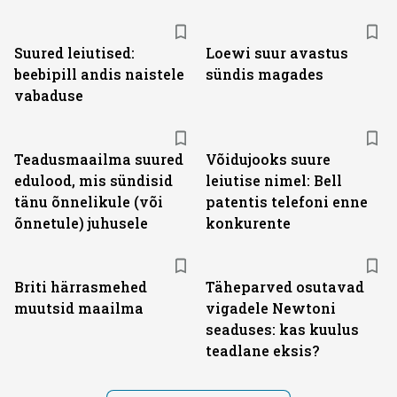
Suured leiutised:
Loewi suur avastus
beebipill andis naistele
sündis magades
vabaduse
Teadusmaailma suured
Võidujooks suure
edulood, mis sündisid
leiutise nimel: Bell
tänu õnnelikule (või
patentis telefoni enne
õnnetule) juhusele
konkurente
Briti härrasmehed
Täheparved osutavad
muutsid maailma
vigadele Newtoni
seaduses: kas kuulus
teadlane eksis?