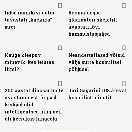
Iidse ruunikivi autor
Rooma-aegse
tuvastati „käekirja“
gladiaatori skeletilt
järgi
avastati lõvi
hammustusjäljed
Kauge kleepuv
Neandertallased võisid
minevik: kes leiutas
välja surra kosmilisel
liimi?
põhjusel
200 aastat dinosauruste
Juri Gagarini 108 ärevat
avastamisest: ürgsed
kosmilist minutit
kiskjad olid
intelligentsed ning neil
oli keerukas hingeelu