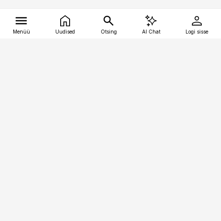
Menüü
Uudised
Otsing
AI Chat
Logi sisse
Vana-Lõuna 39/1, 19094 Tallinn
(+372) 667 0111
tellimiskeskus@aripaev.ee
Telli Imeline Teadus
Uudiskirjad
Kontakt
Sisu kasutamisõigused
Ajakirjaniku
eetikakoodeks
Üldtingimused
Privaatsustingimused
Küpsiste poliitika
KKK
Eesti Meediaettevõtete
Eelistuste haldamine