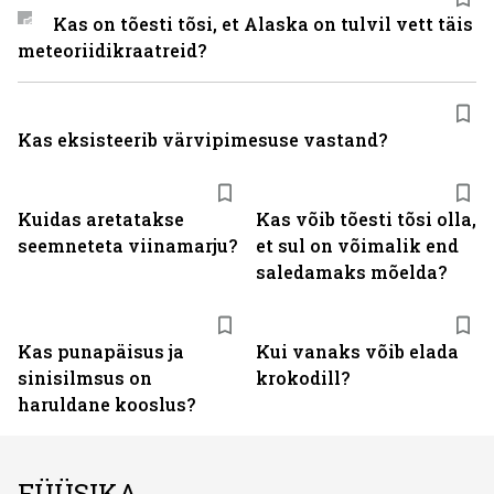
Kas on tõesti tõsi, et Alaska on tulvil vett täis
meteoriidikraatreid?
Kas eksisteerib värvipimesuse vastand?
Kuidas aretatakse
Kas võib tõesti tõsi olla,
seemneteta viinamarju?
et sul on võimalik end
saledamaks mõelda?
Kas punapäisus ja
Kui vanaks võib elada
sinisilmsus on
krokodill?
haruldane kooslus?
FÜÜSIKA