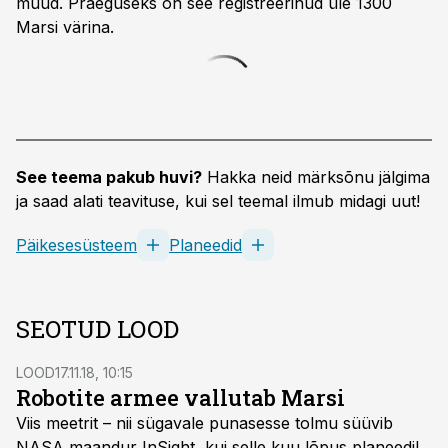
muud. Praeguseks on see registreerinud üle 1300
Marsi värina.
See teema pakub huvi?
Hakka neid märksõnu jälgima
ja saad alati teavituse, kui sel teemal ilmub midagi uut!
Päikesesüsteem
Planeedid
SEOTUD LOOD
LOOD
17.11.18, 10:15
Robotite armee vallutab Marsi
Viis meetrit – nii sügavale punasesse tolmu süüvib
NASA maandur InSight, kui selle kuu lõpus planeedil