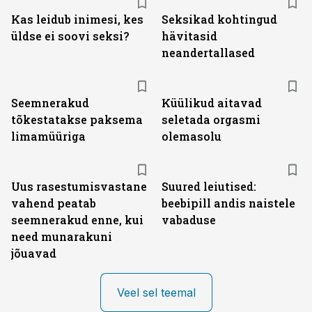
Kas leidub inimesi, kes
Seksikad kohtingud
üldse ei soovi seksi?
hävitasid
neandertallased
Seemnerakud
Küülikud aitavad
tõkestatakse paksema
seletada orgasmi
limamüüriga
olemasolu
Uus rasestumisvastane
Suured leiutised:
vahend peatab
beebipill andis naistele
seemnerakud enne, kui
vabaduse
need munarakuni
jõuavad
Veel sel teemal