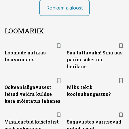
Rohkem ajaloost
LOOMARIIK
Loomade nutikas
Saa tuttavaks! Sinu uus
lisavarustus
parim sõber on...
herilane
Ookeanisügavusest
Miks tekib
leitud veidra kuldse
koolnukangestus?
kera mõistatus lahenes
Vihaleaetud kašelotist
Sügavustes varitsevad
saab ookeanide
aplad ussid