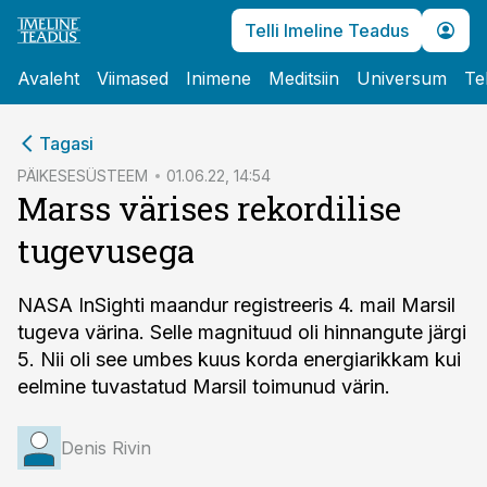
Telli Imeline Teadus
Avaleht
Viimased
Inimene
Meditsiin
Universum
Te
cebook
Tagasi
Twitter)
PÄIKESESÜSTEEM
01.06.22, 14:54
Marss värises rekordilise
kedIn
tugevusega
ail
k
NASA InSighti maandur registreeris 4. mail Marsil
tugeva värina. Selle magnituud oli hinnangute järgi
5. Nii oli see umbes kuus korda energiarikkam kui
eelmine tuvastatud Marsil toimunud värin.
Denis Rivin