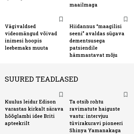
maailmaga
Vägivaldsed
Hiidannus “maagilisi
videomängud võivad
seeni” avaldas sügava
inimesi hoopis
dementsusega
leebemaks muuta
patsiendile
hämmastavat mõju
SUURED TEADLASED
Kuulus leidur Edison
Ta otsib rohtu
varastas kirkalt särava
ravimatute haiguste
hõõglambi idee Briti
vastu: intervjuu
apteekrilt
tüvirakuravi pioneeri
Shinya Yamanakaga