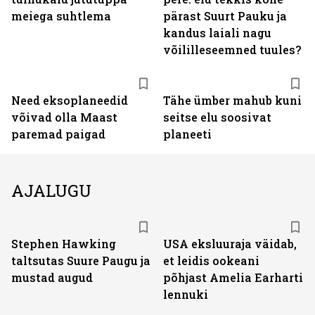
meiega suhtlema
pärast Suurt Pauku ja
kandus laiali nagu
võililleseemned tuules?
Need eksoplaneedid
Tähe ümber mahub kuni
võivad olla Maast
seitse elu soosivat
paremad paigad
planeeti
AJALUGU
Stephen Hawking
USA eksluuraja väidab,
taltsutas Suure Paugu ja
et leidis ookeani
mustad augud
põhjast Amelia Earharti
lennuki