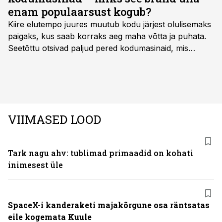
enam populaarsust kogub?
Kiire elutempo juures muutub kodu järjest olulisemaks
paigaks, kus saab korraks aeg maha võtta ja puhata.
Seetõttu otsivad paljud pered kodumasinaid, mis
oleksid usaldusväärsed, säästaksid aega ja looksid
kodus mõnusama keskkonna. Just neid vajadusi täidab
rahvusvaheline kodumasinate tootja Midea, mis on
Eestis viimastel aastatel kiiresti tuntust kogunud.
VIIMASED LOOD
Tark nagu ahv: tublimad primaadid on kohati
inimesest üle
SpaceX-i kanderaketi majakõrgune osa räntsatas
eile kogemata Kuule