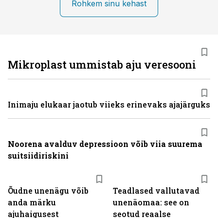
Rohkem sinu kehast
Mikroplast ummistab aju veresooni
Inimaju elukaar jaotub viieks erinevaks ajajärguks
Noorena avalduv depressioon võib viia suurema
suitsiidiriskini
Õudne unenägu võib
Teadlased vallutavad
anda märku
unenäomaa: see on
ajuhaigusest
seotud reaalse