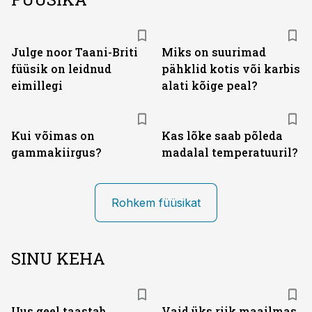
Julge noor Taani-Briti
Miks on suurimad
füüsik on leidnud
pähklid kotis või karbis
eimillegi
alati kõige peal?
Kui võimas on
Kas lõke saab põleda
gammakiirgus?
madalal temperatuuril?
Rohkem füüsikat
SINU KEHA
Uus geel taastab
Vaid üks riik maailmas