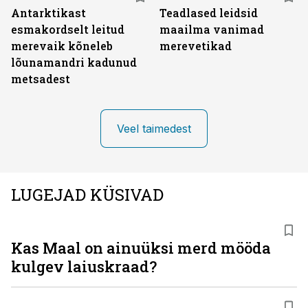
Antarktikast
Teadlased leidsid
esmakordselt leitud
maailma vanimad
merevaik kõneleb
merevetikad
lõunamandri kadunud
metsadest
Veel taimedest
LUGEJAD KÜSIVAD
Kas Maal on ainuüksi merd mööda
kulgev laiuskraad?