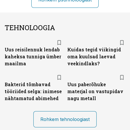
TEHNOLOOGIA
Uus reisilennuk lendab
Kuidas tegid viikingid
kaheksa tunniga ümber
oma kuulsad laevad
maailma
veekindlaks?
Bakterid tõmbavad
Uus paberõhuke
tööriided selga: inimese
materjal on vastupidav
nähtamatud abimehed
nagu metall
Rohkem tehnoloogiast