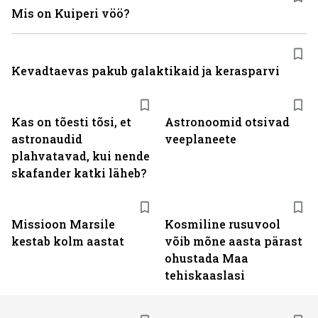
Mis on Kuiperi vöö?
Kevadtaevas pakub galaktikaid ja kerasparvi
Kas on tõesti tõsi, et
Astronoomid otsivad
astronaudid
veeplaneete
plahvatavad, kui nende
skafander katki läheb?
Missioon Marsile
Kosmiline rusuvool
kestab kolm aastat
võib mõne aasta pärast
ohustada Maa
tehiskaaslasi