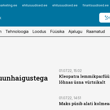
arketing.ee
ehitusuudised.ee
ehitusuudised.ee
finantsuudised.ee
m
Tehnoloogia
Loodus
Füüsika
Ajalugu
Raamatud
01.07.22, 15:02
muunhaigustega
Kleopatra lemmikparfü
lõhnas üsna vürtsikalt
01.07.22, 14:51
Maks püsib alati kolmea