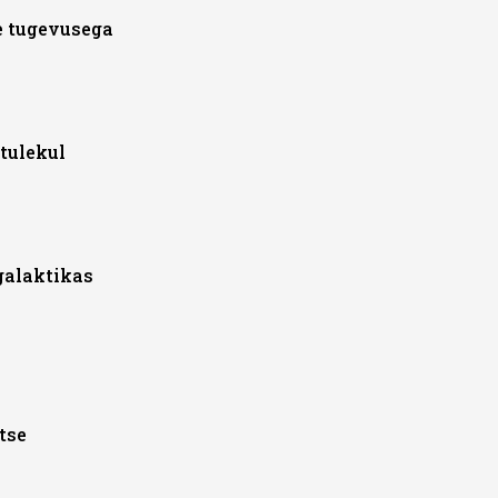
e tugevusega
 tulekul
galaktikas
tse