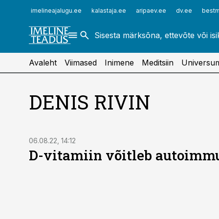
ehitusuudised.ee
raamatupidaja.ee
imelineajalugu.ee
kalastaja.ee
aripaev.ee
dv.ee
bestm
finantsuudised.ee
toostusuudised.ee
aritehnoloogia.ee
Avaleht
Viimased
Inimene
Meditsiin
Universu
DENIS RIVIN
06.08.22, 14:12
D-vitamiin võitleb autoim