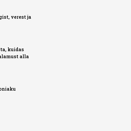
ist, verest ja
ta, kuidas
alamust alla
foniaku