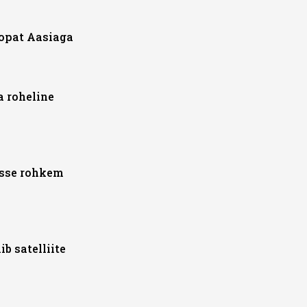
opat Aasiaga
a roheline
asse rohkem
b satelliite