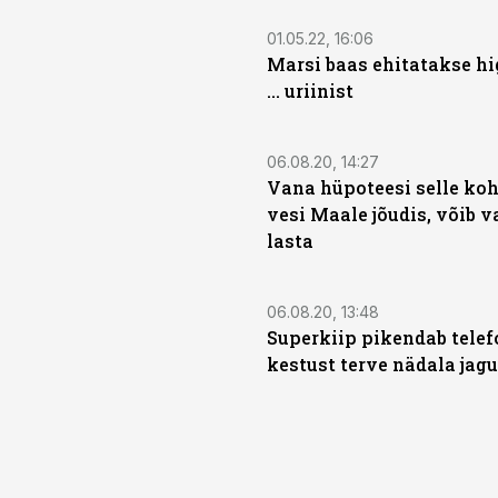
01.05.22, 16:06
Marsi baas ehitatakse hig
... uriinist
06.08.20, 14:27
Vana hüpoteesi selle koh
vesi Maale jõudis, võib v
lasta
06.08.20, 13:48
Superkiip pikendab tele
kestust terve nädala jagu