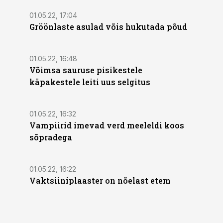
01.05.22, 17:04
Gröönlaste asulad võis hukutada põud
01.05.22, 16:48
Võimsa sauruse pisikestele
käpakestele leiti uus selgitus
01.05.22, 16:32
Vampiirid imevad verd meeleldi koos
sõpradega
01.05.22, 16:22
Vaktsiiniplaaster on nõelast etem