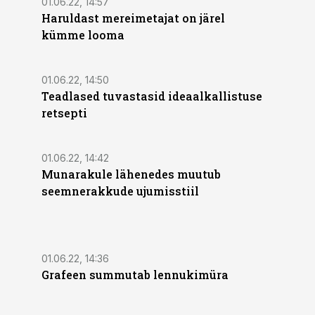
01.06.22, 14:57
Haruldast mereimetajat on järel
kümme looma
01.06.22, 14:50
Teadlased tuvastasid ideaalkallistuse
retsepti
01.06.22, 14:42
Munarakule lähenedes muutub
seemnerakkude ujumisstiil
01.06.22, 14:36
Grafeen summutab lennukimüra