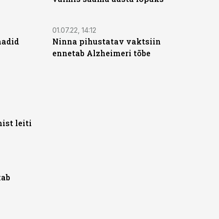
01.07.22, 14:12
aadid
Ninna pihustatav vaktsiin
ennetab Alzheimeri tõbe
st leiti
kab