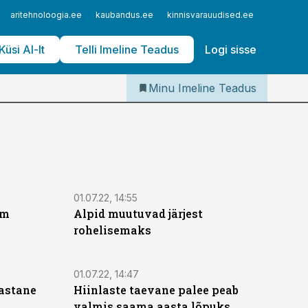
Iseteenindus
aritehnoloogia.ee
kaubandus.ee
kinnisvarauudised.ee
logistika
Telli Imeline Teadus
Küsi AI-lt
Telli Imeline Teadus
Logi sisse
Minu Imeline Teadus
01.07.22, 14:55
üm
Alpid muutuvad järjest
rohelisemaks
01.07.22, 14:47
astane
Hiinlaste taevane palee peab
valmis saama aasta lõpuks