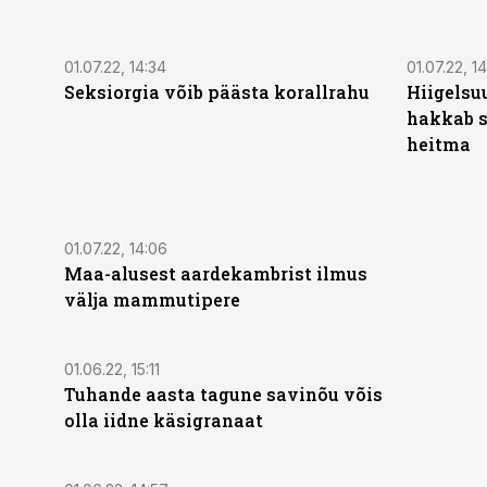
01.07.22, 14:34
01.07.22, 14
Seksiorgia võib päästa korallrahu
Hiigelsuu
hakkab s
heitma
01.07.22, 14:06
Maa-alusest aarde­kambrist ilmus
välja mammutipere
01.06.22, 15:11
Tuhande aasta tagune savinõu võis
olla iidne käsigranaat