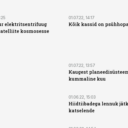
:25
01.07.22, 14:17
r elektritsentrifuug
Kõik kassid on psühhop
atelliite kosmosesse
01.07.22, 13:57
Kaugest planeedisüsteemi
kummaline kuu
01.06.22, 15:03
Hiidtiibadega lennuk jät
katselende