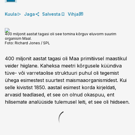
Kuula
Jaga
Salvesta
Vihja
400 miljonit aastat tagasi oli see tornina kõrguv eluvorm suurim
organism Maal.
Foto:
Richard Jones / SPL
400 miljonit aastat tagasi oli Maa primitiivsel maastikul
veider hiiglane. Kaheksa meetri kõrgusele küündiva
tüve- või varretaolise struktuuri puhul oli tegemist
ühega esimestest suurtest maismaaorganismidest. Kui
selle kivistist 1850. aastail esimest korda kirjeldati,
arvasid teadlased, et see on olnud okaspuu, ent
hilisemate analüüside tulemusel leiti, et see oli hiidseen.