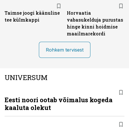
Taimse joogi käänuline
Horvaatia
tee külmkappi
vabasukelduja purustas
hinge kinni hoidmise
maailmarekordi
Rohkem tervisest
UNIVERSUM
Eesti noori ootab võimalus kogeda
kaaluta olekut