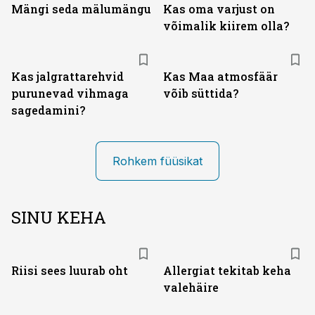
Mängi seda mälumängu
Kas oma varjust on
võimalik kiirem olla?
Kas jalgrattarehvid
Kas Maa atmosfäär
purunevad vihmaga
võib süttida?
sagedamini?
Rohkem füüsikat
SINU KEHA
Riisi sees luurab oht
Allergiat tekitab keha
valehäire