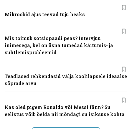
Mikroobid ajus teevad tuju heaks
Mis toimub sotsiopaadi peas? Intervjuu
inimesega, kel on üsna tumedad käitumis- ja
suhtlemisprobleemid
Teadlased rehkendasid välja koolilapsele ideaalse
sõprade arvu
Kas oled pigem Ronaldo või Messi fänn? Su
eelistus võib öelda nii mõndagi su isiksuse kohta