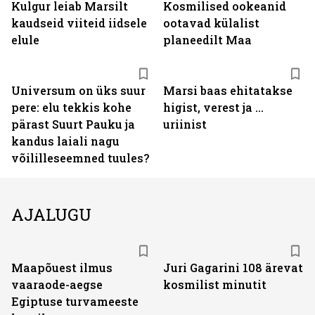
Kulgur leiab Marsilt
Kosmilised ookeanid
kaudseid viiteid iidsele
ootavad külalist
elule
planeedilt Maa
Universum on üks suur
Marsi baas ehitatakse
pere: elu tekkis kohe
higist, verest ja ...
pärast Suurt Pauku ja
uriinist
kandus laiali nagu
võililleseemned tuules?
AJALUGU
Maapõuest ilmus
Juri Gagarini 108 ärevat
vaaraode-aegse
kosmilist minutit
Egiptuse turvameeste