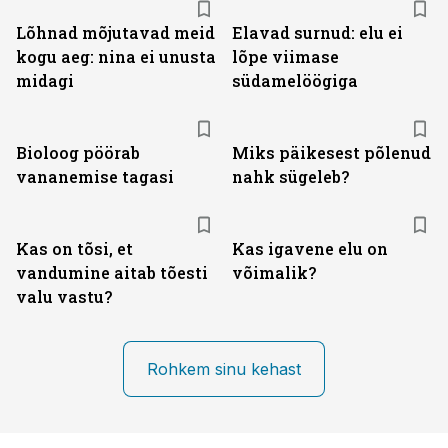
Lõhnad mõjutavad meid
Elavad surnud: elu ei
kogu aeg: nina ei unusta
lõpe viimase
midagi
südamelöögiga
Bioloog pöörab
Miks päikesest põlenud
vananemise tagasi
nahk sügeleb?
Kas on tõsi, et
Kas igavene elu on
vandumine aitab tõesti
võimalik?
valu vastu?
Rohkem sinu kehast