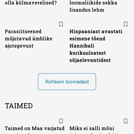
olla külmaverelised?
loomaliikide sekka
lisandus lehm
Parasiitseened
Hispaaniast avastati
mõjutavad ämblike
esimene tõend
ajutegevust
Hannibali
kurikuulsatest
sõjaelevantidest
Rohkem loomadest
TAIMED
Taimed on Maa varjatud
Miks ei salli mõni