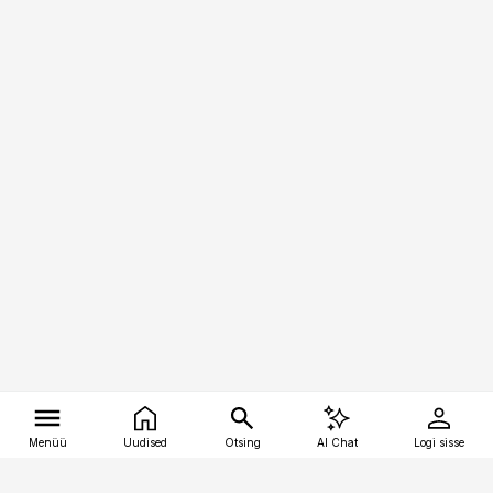
Menüü
Uudised
Otsing
AI Chat
Logi sisse