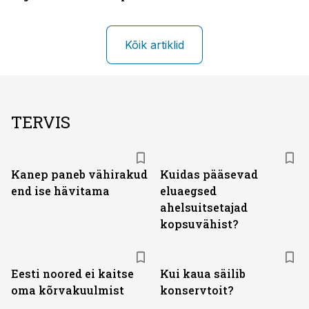
Kõik artiklid
TERVIS
Kanep paneb vähirakud
Kuidas pääsevad
end ise hävitama
eluaegsed
ahelsuitsetajad
kopsuvähist?
Eesti noored ei kaitse
Kui kaua säilib
oma kõrvakuulmist
konservtoit?