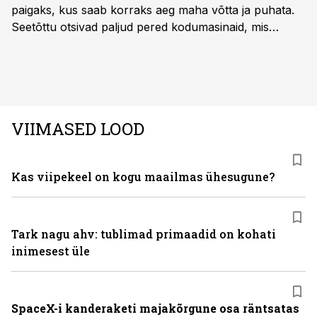
paigaks, kus saab korraks aeg maha võtta ja puhata.
Seetõttu otsivad paljud pered kodumasinaid, mis
oleksid usaldusväärsed, säästaksid aega ja looksid
kodus mõnusama keskkonna. Just neid vajadusi täidab
rahvusvaheline kodumasinate tootja Midea, mis on
Eestis viimastel aastatel kiiresti tuntust kogunud.
VIIMASED LOOD
Kas viipekeel on kogu maailmas ühesugune?
Tark nagu ahv: tublimad primaadid on kohati
inimesest üle
SpaceX-i kanderaketi majakõrgune osa räntsatas