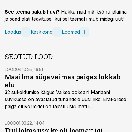
See teema pakub huvi?
Hakka neid märksõnu jälgima
ja saad alati teavituse, kui sel teemal ilmub midagi uut!
Loodus
Keskkond
Loomad
SEOTUD LOOD
LOOD
04.10.25, 16:51
Maailma sügavaimas paigas lokkab
elu
32 sukeldumise käigus Vaikse ookeani Mariaani
süvikusse on avastatud tuhandeid uusi liike. Erakordse
paiga eluvormidel on täiesti uskumatu
ellujäämisstrateegia.
LOOD
01.03.22, 14:04
Trullakas ussike oli loomariigi