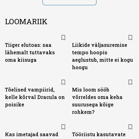
LOOMARIIK
Tiiger elutoas: saa
Liikide väljasuremise
lähemalt tuttavaks
tempo hoopis
oma kiisuga
aeglustub, mitte ei kogu
hoogu
Tõelised vampiirid,
Mis loom sööb
kelle kõrval Dracula on
võrreldes oma keha
poisike
suurusega kõige
rohkem?
Kas imetajad saavad
Tööriistu kasutavate