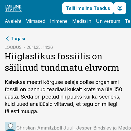
Telli Imeline Teadus
Avaleht
Viimased
Inimene
Meditsiin
Universum
Te
cebook
Tagasi
Twitter)
LOODUS
26.11.25, 14:26
Hiiglaslikus fossiilis on
kedIn
säilinud tundmatu eluvorm
ail
k
Kaheksa meetri kõrguse eelajaloolise organismi
fossiil on pannud teadlasi kukalt kratsima üle 150
aasta. Seda on peetud nii puuks kui ka seeneks,
kuid uued analüüsid viitavad, et tegu on millegi
täiesti muuga.
Christian Ammitzbøll Juul, Jesper Bindslev ja Mad