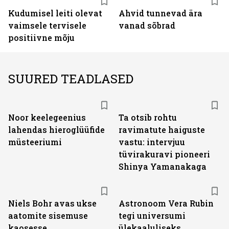
Kudumisel leiti olevat
Ahvid tunnevad ära
vaimsele tervisele
vanad sõbrad
positiivne mõju
SUURED TEADLASED
Noor keelegeenius
Ta otsib rohtu
lahendas hieroglüüfide
ravimatute haiguste
müsteeriumi
vastu: intervjuu
tüvirakuravi pioneeri
Shinya Yamanakaga
Niels Bohr avas ukse
Astronoom Vera Rubin
aatomite sisemuse
tegi universumi
kaosesse
ülekaaluliseks