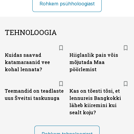
Rohkem psühholoogiast
TEHNOLOOGIA
Kuidas saavad
Hiiglaslik pais võis
katamaraanid vee
mõjutada Maa
kohal lennata?
pöörlemist
Teemandid on teadlaste
Kas on tõesti tõsi, et
uus Šveitsi taskunuga
lennureis Bangkokki
läheb kiiremini kui
sealt koju?