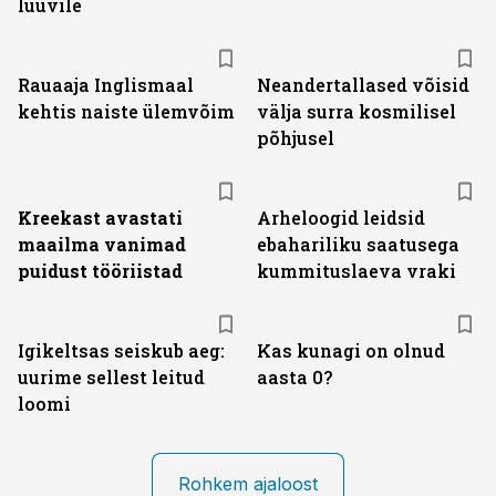
luuvile
Rauaaja Inglismaal
Neandertallased võisid
kehtis naiste ülemvõim
välja surra kosmilisel
põhjusel
Kreekast avastati
Arheloogid leidsid
maailma vanimad
ebahariliku saatusega
puidust tööriistad
kummituslaeva vraki
Igikeltsas seiskub aeg:
Kas kunagi on olnud
uurime sellest leitud
aasta 0?
loomi
Rohkem ajaloost