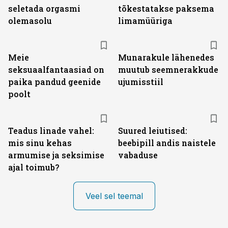
seletada orgasmi
tõkestatakse paksema
olemasolu
limamüüriga
Meie
Munarakule lähenedes
seksuaalfantaasiad on
muutub seemnerakkude
paika pandud geenide
ujumisstiil
poolt
Teadus linade vahel:
Suured leiutised:
mis sinu kehas
beebipill andis naistele
armumise ja seksimise
vabaduse
ajal toimub?
Veel sel teemal