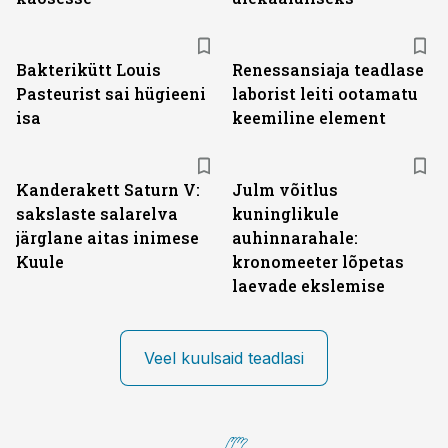
Bakterikütt Louis
Renessansiaja teadlase
Pasteurist sai hügieeni
laborist leiti ootamatu
isa
keemiline element
Kanderakett Saturn V:
Julm võitlus
sakslaste salarelva
kuninglikule
järglane aitas inimese
auhinnarahale:
Kuule
kronomeeter lõpetas
laevade ekslemise
Veel kuulsaid teadlasi