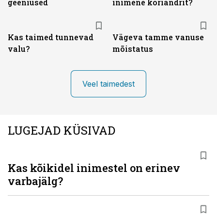
geeniused
inimene koriandrit?
Kas taimed tunnevad
Vägeva tamme vanuse
valu?
mõistatus
Veel taimedest
LUGEJAD KÜSIVAD
Kas kõikidel inimestel on erinev
varbajälg?