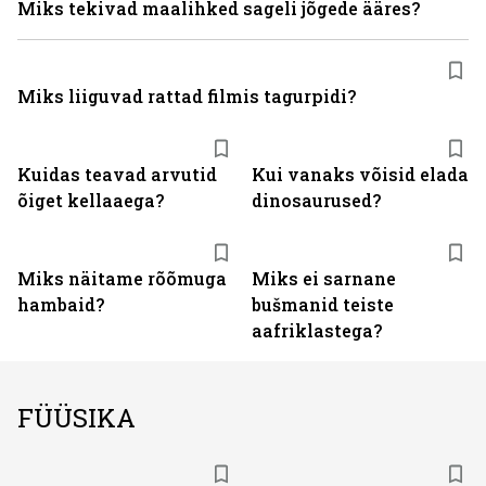
Miks tekivad maalihked sageli jõgede ääres?
Miks liiguvad rattad filmis tagurpidi?
Kuidas teavad arvutid
Kui vanaks võisid elada
õiget kellaaega?
dinosaurused?
Miks näitame rõõmuga
Miks ei sarnane
hambaid?
bušmanid teiste
aafriklastega?
FÜÜSIKA