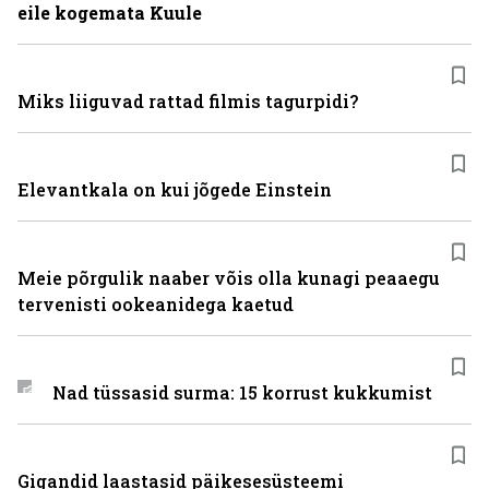
eile kogemata Kuule
Miks liiguvad rattad filmis tagurpidi?
Elevantkala on kui jõgede Einstein
Meie põrgulik naaber võis olla kunagi peaaegu
tervenisti ookeanidega kaetud
Nad tüssasid surma: 15 korrust kukkumist
Gigandid laastasid päikesesüsteemi