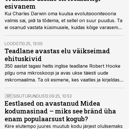
esivanem
Kui Charles Darwin oma kuulsa evolutsiooniteooria
valmis sai, pidi ta tõdema, et sellel on suur puudus. Ta
ei osanud vastata küsimusele, kuidas kõige varasemad
loomad said tekkida pealtnäha täiesti tühjast kohast,
ilma et oleks olnud pisimatki märki neile eelnenud
LOOD
07.10.25, 13:00
liikide kohta. Need saladused on lahendatud alles
Teadlane avastas elu väikseimad
viimaseil aastail ja aastakümneil.
ehituskivid
350 aastat tagasi heitis inglise teadlane Robert Hooke
pilgu oma mikroskoopi ja avas ukse täiesti uude
mikromaailma. Ta oli esimene, kes vaatles ja kirjeldas
keha ehituskive – rakke. Pärast seda on teadus
tunginud sügavale raku sisse. Tänapäeval oskavad
SISUTURUNDUS
12.09.25, 10:53
ST
teadlased kasvatada tüvirakkudest elundeid.
Eestlased on avastanud Midea
kodumasinad – miks see bränd üha
enam populaarsust kogub?
Kiire elutempo juures muutub kodu järjest olulisemaks