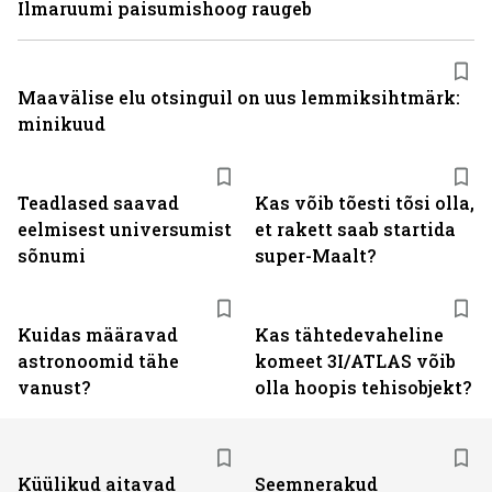
Ilmaruumi paisumishoog raugeb
Maavälise elu otsinguil on uus lemmiksihtmärk:
minikuud
Teadlased saavad
Kas võib tõesti tõsi olla,
eelmisest universumist
et rakett saab startida
sõnumi
super-Maalt?
Kuidas määravad
Kas tähtedevaheline
astronoomid tähe
komeet 3I/ATLAS võib
vanust?
olla hoopis tehisobjekt?
Küülikud aitavad
Seemnerakud