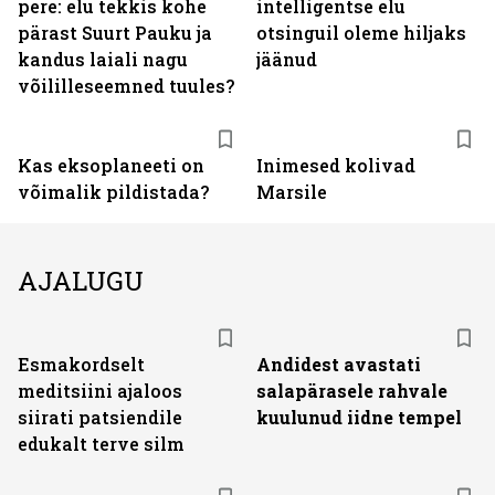
pere: elu tekkis kohe
intelligentse elu
pärast Suurt Pauku ja
otsinguil oleme hiljaks
kandus laiali nagu
jäänud
võililleseemned tuules?
Kas eksoplaneeti on
Inimesed kolivad
võimalik pildistada?
Marsile
AJALUGU
Esmakordselt
Andidest avastati
meditsiini ajaloos
salapärasele rahvale
siirati patsiendile
kuulunud iidne tempel
edukalt terve silm