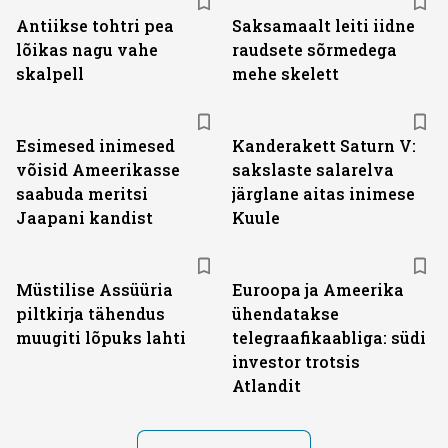
Antiikse tohtri pea
Saksamaalt leiti iidne
lõikas nagu vahe
raudsete sõrmedega
skalpell
mehe skelett
Esimesed inimesed
Kanderakett Saturn V:
võisid Ameerikasse
sakslaste salarelva
saabuda meritsi
järglane aitas inimese
Jaapani kandist
Kuule
Müstilise Assüüria
Euroopa ja Ameerika
piltkirja tähendus
ühendatakse
muugiti lõpuks lahti
telegraafikaabliga: südi
investor trotsis
Atlandit