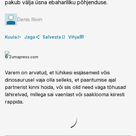
pakub välja üsna ebahariliku põhjenduse.
Denis Rivin
Kuula
Jaga
Salvesta
Vihja
© Zumapress.com
Varem on arvatud, et lühikesi esijäsemeid võis
dinosaurusel vaja olla selleks, et paaritumise ajal
partnerist kinni hoida, või siis olid need väga tõhusad
lähirelvad, millega sai vaenlast või saaklooma kiiresti
rappida.