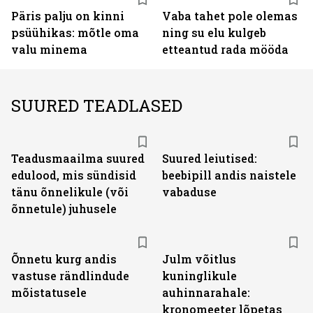
Päris palju on kinni
Vaba tahet pole olemas
psüühikas: mõtle oma
ning su elu kulgeb
valu minema
etteantud rada mööda
SUURED TEADLASED
Teadusmaailma suured
Suured leiutised:
edulood, mis sündisid
beebipill andis naistele
tänu õnnelikule (või
vabaduse
õnnetule) juhusele
Õnnetu kurg andis
Julm võitlus
vastuse rändlindude
kuninglikule
mõistatusele
auhinnarahale:
kronomeeter lõpetas