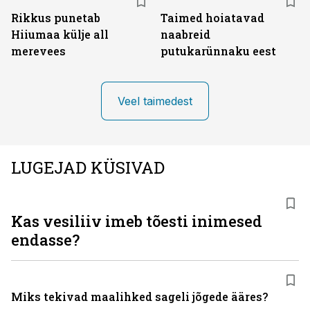
Rikkus punetab
Taimed hoiatavad
Hiiumaa külje all
naabreid
merevees
putukarünnaku eest
Veel taimedest
LUGEJAD KÜSIVAD
Kas vesiliiv imeb tõesti inimesed
endasse?
Miks tekivad maalihked sageli jõgede ääres?