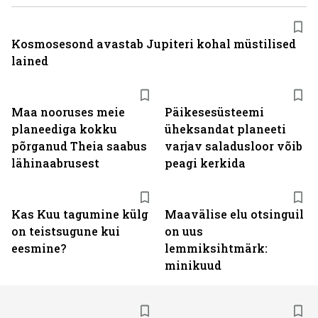
Kosmosesond avastab Jupiteri kohal müstilised
lained
Maa nooruses meie
Päikesesüsteemi
planeediga kokku
üheksandat planeeti
põrganud Theia saabus
varjav saladusloor võib
lähinaabrusest
peagi kerkida
Kas Kuu tagumine külg
Maavälise elu otsinguil
on teistsugune kui
on uus
eesmine?
lemmiksihtmärk:
minikuud