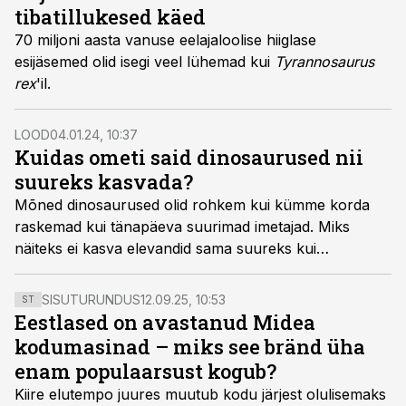
dinosaurustele.
tibatillukesed käed
70 miljoni aasta vanuse eelajaloolise hiiglase
esijäsemed olid isegi veel lühemad kui
Tyrannosaurus
rex
'il.
LOOD
04.01.24, 10:37
Kuidas ometi said dinosaurused nii
suureks kasvada?
Mõned dinosaurused olid rohkem kui kümme korda
raskemad kui tänapäeva suurimad imetajad. Miks
näiteks ei kasva elevandid sama suureks kui
saurused?
SISUTURUNDUS
12.09.25, 10:53
ST
Eestlased on avastanud Midea
kodumasinad – miks see bränd üha
enam populaarsust kogub?
Kiire elutempo juures muutub kodu järjest olulisemaks