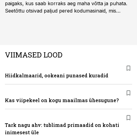
paigaks, kus saab korraks aeg maha võtta ja puhata.
Seetõttu otsivad paljud pered kodumasinaid, mis
oleksid usaldusväärsed, säästaksid aega ja looksid
kodus mõnusama keskkonna. Just neid vajadusi täidab
rahvusvaheline kodumasinate tootja Midea, mis on
Eestis viimastel aastatel kiiresti tuntust kogunud.
VIIMASED LOOD
Hiidkalmaarid, ookeani punased kuradid
Kas viipekeel on kogu maailmas ühesugune?
Tark nagu ahv: tublimad primaadid on kohati
inimesest üle