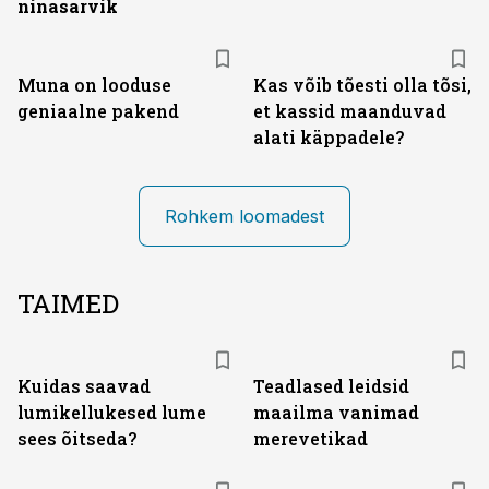
ninasarvik
Muna on looduse
Kas võib tõesti olla tõsi,
geniaalne pakend
et kassid maanduvad
alati käppadele?
Rohkem loomadest
TAIMED
Kuidas saavad
Teadlased leidsid
lumikellukesed lume
maailma vanimad
sees õitseda?
merevetikad