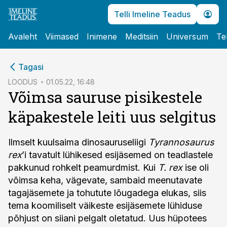
Telli Imeline Teadus
Avaleht
Viimased
Inimene
Meditsiin
Universum
Te
cebook
Tagasi
Twitter)
LOODUS
01.05.22, 16:48
Võimsa sauruse pisikestele
kedIn
käpakestele leiti uus selgitus
ail
k
Ilmselt kuulsaima dinosauruseliigi
Tyrannosaurus
rex
’i tavatult lühikesed esijäsemed on teadlastele
pakkunud rohkelt peamurdmist. Kui
T. rex
ise oli
võimsa keha, vägevate, sambaid meenutavate
tagajäsemete ja tohutute lõugadega elukas, siis
tema koomiliselt väikeste esijäsemete lühiduse
põhjust on siiani pelgalt oletatud. Uus hüpotees