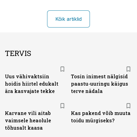
Kõik artiklid
TERVIS
Uus vähivaktsiin
Tosin inimest nälgisid
hoidis hiirtel edukalt
paastu-uuringu käigus
ära kasvajate tekke
terve nädala
Karvane vili aitab
Kas pakend võib muuta
vaimsele heaolule
toidu mürgiseks?
tõhusalt kaasa