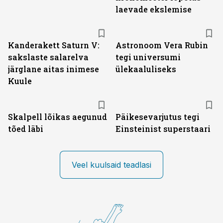
laevade ekslemise
Kanderakett Saturn V:
Astronoom Vera Rubin
sakslaste salarelva
tegi universumi
järglane aitas inimese
ülekaaluliseks
Kuule
Skalpell lõikas aegunud
Päikesevarjutus tegi
tõed läbi
Einsteinist superstaari
Veel kuulsaid teadlasi