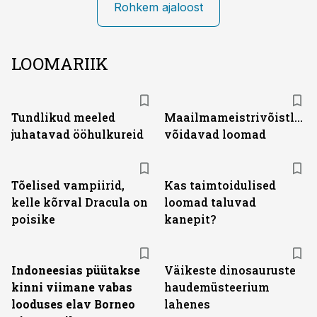
Rohkem ajaloost
LOOMARIIK
Tundlikud meeled
Maailmameistrivõistluste
juhatavad ööhulkureid
võidavad loomad
Tõelised vampiirid,
Kas taimtoidulised
kelle kõrval Dracula on
loomad taluvad
poisike
kanepit?
Indoneesias püütakse
Väikeste dinosauruste
kinni viimane vabas
haudemüsteerium
looduses elav Borneo
lahenes