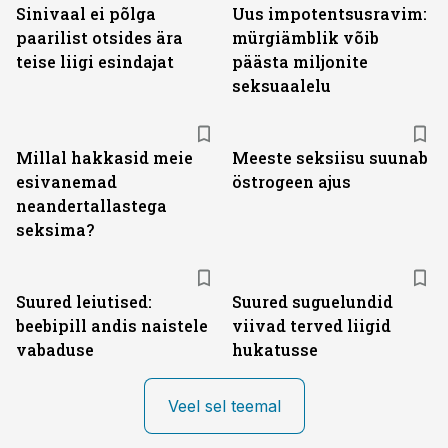
Sinivaal ei põlga
Uus impotentsusravim:
paarilist otsides ära
mürgiämblik võib
teise liigi esindajat
päästa miljonite
seksuaalelu
Millal hakkasid meie
Meeste seksiisu suunab
esivanemad
östrogeen ajus
neandertallastega
seksima?
Suured leiutised:
Suured suguelundid
beebipill andis naistele
viivad terved liigid
vabaduse
hukatusse
Veel sel teemal