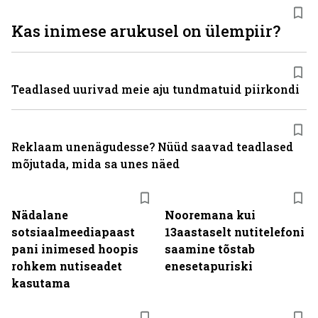
Kas inimese arukusel on ülempiir?
Teadlased uurivad meie aju tundmatuid piirkondi
Reklaam unenägudesse? Nüüd saavad teadlased
mõjutada, mida sa unes näed
Nädalane
Nooremana kui
sotsiaalmeediapaast
13aastaselt nutitelefoni
pani inimesed hoopis
saamine tõstab
rohkem nutiseadet
enesetapuriski
kasutama