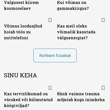
Valgusest kiirem
Kui võimas on
kosmoselaev
gammakiirgus?
Võimas loodusjõud
Kas meil oleks
hoiab töös su
võimalik kasutada
nutitelefoni
välguenergiat?
Rohkem füüsikat
SINU KEHA
Kas tervislikumad on
Ränk vaimne trauma
värsked või külmutatud
mõjutab kogu inimkeha
köögiviljad?