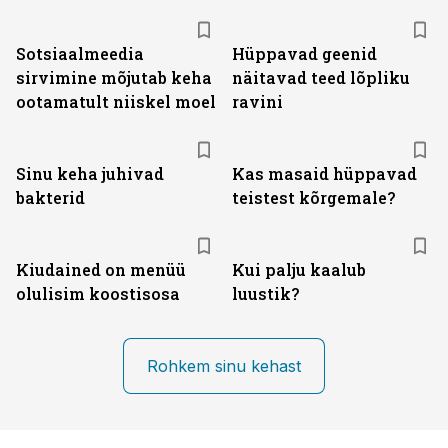
Sotsiaalmeedia
Hüppavad geenid
sirvimine mõjutab keha
näitavad teed lõpliku
ootamatult niiskel moel
ravini
Sinu keha juhivad
Kas masaid hüppavad
bakterid
teistest kõrgemale?
Kiudained on menüü
Kui palju kaalub
olulisim koostisosa
luustik?
Rohkem sinu kehast