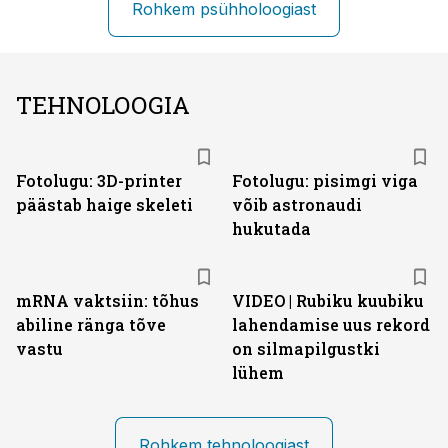
Rohkem psühholoogiast
TEHNOLOOGIA
Fotolugu: 3D-printer
Fotolugu: pisimgi viga
päästab haige skeleti
võib astronaudi
hukutada
mRNA vaktsiin: tõhus
VIDEO | Rubiku kuubiku
abiline ränga tõve
lahendamise uus rekord
vastu
on silmapilgustki
lühem
Rohkem tehnoloogiast