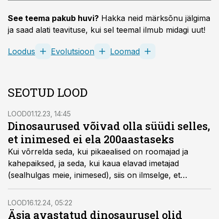
See teema pakub huvi?
Hakka neid märksõnu jälgima
ja saad alati teavituse, kui sel teemal ilmub midagi uut!
Loodus
Evolutsioon
Loomad
SEOTUD LOOD
LOOD
01.12.23, 14:45
Dinosaurused võivad olla süüdi selles,
et inimesed ei ela 200aastaseks
Kui võrrelda seda, kui pikaealised on roomajad ja
kahepaiksed, ja seda, kui kaua elavad imetajad
(sealhulgas meie, inimesed), siis on ilmselge, et
kaalukauss on roomajate ja kahepaiksete kasuks.
Nüüd on üks teadlane välja käinud idee, et sellist
LOOD
16.12.24, 05:22
erinevust eluea pikkuses võib panna süüks
Äsja avastatud dinosaurusel olid