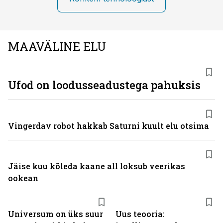
MAAVÄLINE ELU
Ufod on loodusseadustega pahuksis
Vingerdav robot hakkab Saturni kuult elu otsima
Jäise kuu kõleda kaane all loksub veerikas
ookean
Universum on üks suur
Uus teooria: