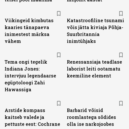
Viikingeid kimbutas
Katastroofiline tsunami
kaaries tänapaeva
võis jätta kiviaja Põhja-
inimestest märksa
Suurbritannia
vähem
inimtühjaks
Tema ongi tegelik
Renessansiaja teadlase
Indiana Jones:
laborist leiti ootamatu
intervjuu legendaarse
keemiline element
egüptoloogi Zahi
Hawassiga
Arstide kompass
Barbarid võisid
kaitseb valede ja
roomlastega sõdides
pettuste eest: Cochrane
olla ise narkojoobes