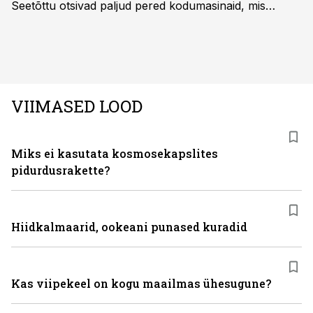
Seetõttu otsivad paljud pered kodumasinaid, mis
oleksid usaldusväärsed, säästaksid aega ja looksid
kodus mõnusama keskkonna. Just neid vajadusi täidab
rahvusvaheline kodumasinate tootja Midea, mis on
Eestis viimastel aastatel kiiresti tuntust kogunud.
VIIMASED LOOD
Miks ei kasutata kosmosekapslites
pidurdusrakette?
Hiidkalmaarid, ookeani punased kuradid
Kas viipekeel on kogu maailmas ühesugune?