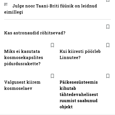
Julge noor Taani-Briti füüsik on leidnud
eimillegi
Kas astronaudid röhitsevad?
Miks ei kasutata
Kui kiiresti pöörleb
kosmosekapslites
Linnutee?
pidurdusrakette?
Valgusest kiirem
Päikesesüsteemis
kosmoselaev
kihutab
tähtedevahelisest
ruumist saabunud
objekt