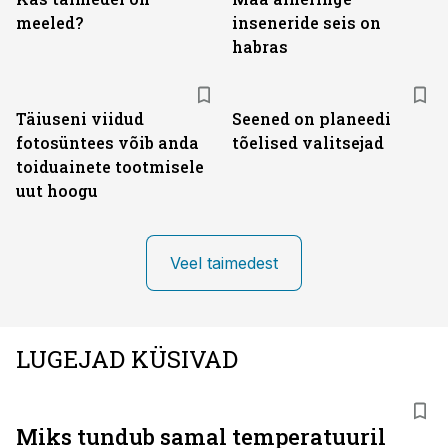
meeled?
inseneride seis on
habras
Täiuseni viidud
Seened on planeedi
fotosüntees võib anda
tõelised valitsejad
toiduainete tootmisele
uut hoogu
Veel taimedest
LUGEJAD KÜSIVAD
Miks tundub samal temperatuuril