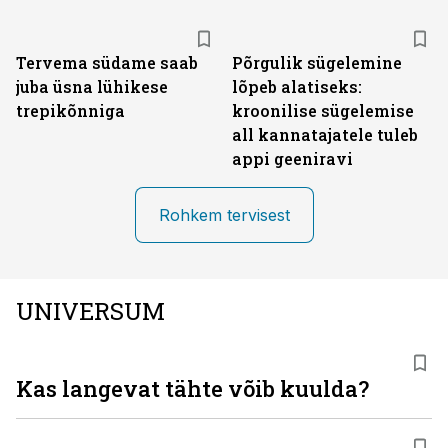
Tervema südame saab
Põrgulik sügelemine
juba üsna lühikese
lõpeb alatiseks:
trepikõnniga
kroonilise sügelemise
all kannatajatele tuleb
appi geeniravi
Rohkem tervisest
UNIVERSUM
Kas langevat tähte võib kuulda?