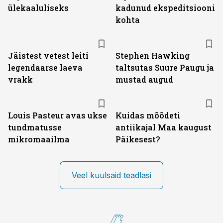
ülekaaluliseks
kadunud ekspeditsiooni
kohta
Jäistest vetest leiti
Stephen Hawking
legendaarse laeva
taltsutas Suure Paugu ja
vrakk
mustad augud
Louis Pasteur avas ukse
Kuidas mõõdeti
tundmatusse
antiikajal Maa kaugust
mikromaailma
Päikesest?
Veel kuulsaid teadlasi