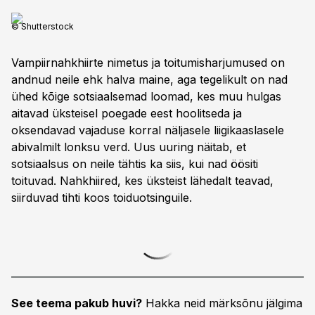
© Shutterstock
Vampiirnahkhiirte nimetus ja toitumisharjumused on
andnud neile ehk halva maine, aga tegelikult on nad
ühed kõige sotsiaalsemad loomad, kes muu hulgas
aitavad üksteisel poegade eest hoolitseda ja
oksendavad vajaduse korral näljasele liigikaaslasele
abivalmilt lonksu verd. Uus uuring näitab, et
sotsiaalsus on neile tähtis ka siis, kui nad öösiti
toituvad. Nahkhiired, kes üksteist lähedalt teavad,
siirduvad tihti koos toiduotsinguile.
See teema pakub huvi?
Hakka neid märksõnu jälgima