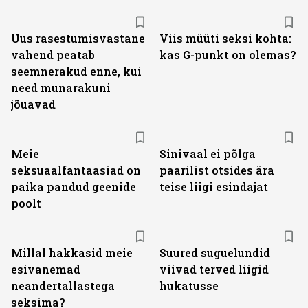
Uus rasestumisvastane
Viis müüti seksi kohta:
vahend peatab
kas G-punkt on olemas?
seemnerakud enne, kui
need munarakuni
jõuavad
Meie
Sinivaal ei põlga
seksuaalfantaasiad on
paarilist otsides ära
paika pandud geenide
teise liigi esindajat
poolt
Millal hakkasid meie
Suured suguelundid
esivanemad
viivad terved liigid
neandertallastega
hukatusse
seksima?