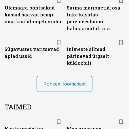
Ülemäära pontsakad
Surma marionetid: osa
kassid saavad peagi
liike kasutab
oma kaalulangetusrohu
peremeesloomi
halastamatult ära
Sügavustes varitsevad
Inimeste silmad
aplad ussid
pärinevad ürgselt
kükloobilt
Rohkem loomadest
TAIMED
Kas taimedel on
Maa aineringe