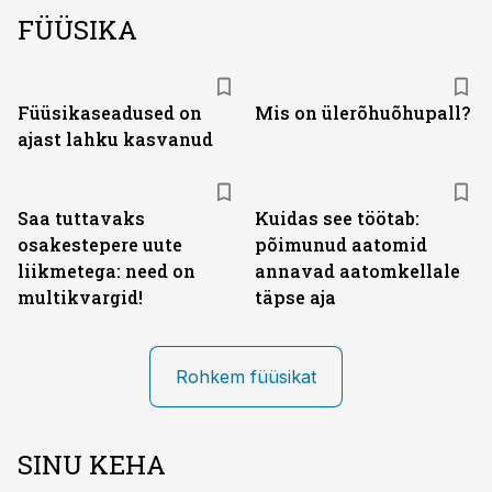
FÜÜSIKA
Füüsikaseadused on
Mis on ülerõhuõhupall?
ajast lahku kasvanud
Saa tuttavaks
Kuidas see töötab:
osakestepere uute
põimunud aatomid
liikmetega: need on
annavad aatomkellale
multikvargid!
täpse aja
Rohkem füüsikat
SINU KEHA