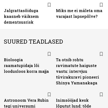
Jalgrattasõiduga
Miks me ei mäleta oma
kaasneb väiksem
varajast lapsepõlve?
dementsusrisk
SUURED TEADLASED
Bioloogia
Ta otsib rohtu
raamatupidaja lõi
ravimatute haiguste
loodusloos korra majja
vastu: intervjuu
tüvirakuravi pioneeri
Shinya Yamanakaga
Astronoom Vera Rubin
Inimsööjad kesk
tegi universumi
lõputut lund: tõde