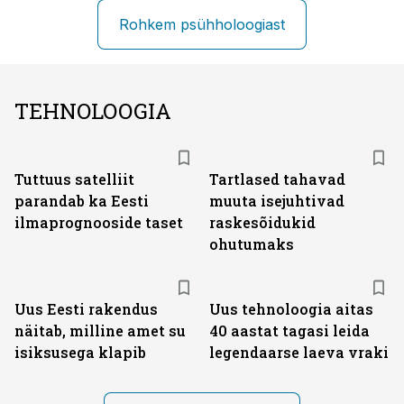
Rohkem psühholoogiast
TEHNOLOOGIA
Tuttuus satelliit
Tartlased tahavad
parandab ka Eesti
muuta isejuhtivad
ilmaprognooside taset
raskesõidukid
ohutumaks
Uus Eesti rakendus
Uus tehnoloogia aitas
näitab, milline amet su
40 aastat tagasi leida
isiksusega klapib
legendaarse laeva vraki