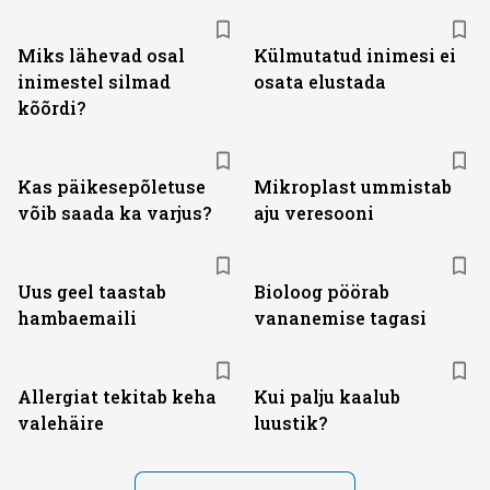
Miks lähevad osal
Külmutatud inimesi ei
inimestel silmad
osata elustada
kõõrdi?
Kas päikesepõletuse
Mikroplast ummistab
võib saada ka varjus?
aju veresooni
Uus geel taastab
Bioloog pöörab
hambaemaili
vananemise tagasi
Allergiat tekitab keha
Kui palju kaalub
valehäire
luustik?