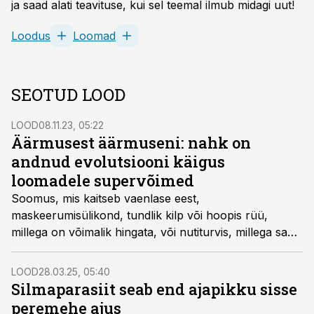
ja saad alati teavituse, kui sel teemal ilmub midagi uut!
Loodus
Loomad
SEOTUD LOOD
LOOD
08.11.23, 05:22
Äärmusest äärmuseni: nahk on
andnud evolutsiooni käigus
loomadele supervõimed
Soomus, mis kaitseb vaenlase eest,
maskeerumisülikond, tundlik kilp või hoopis rüü,
millega on võimalik hingata, või nutiturvis, millega saab
saaki luurata, või kehakate, mis aitab loomal vettki
juua – paljude ülesannetega nahast on miljonite aastate
LOOD
28.03.25, 05:40
vältel saanud midagi palju enamat kui pelk kest, mis
Silmaparasiit seab end ajapikku sisse
elundeid koos hoiab. Samas on mõnele liigile oluline
peremehe ajus