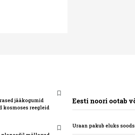
Eesti noori ootab 
rased jääkogumid
d kosmoses reegleid
Uraan pakub eluks soods
 planeedil möllavad