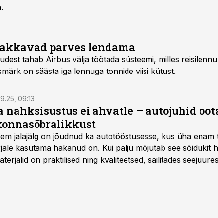
.
hakkavad parves lendama
udest tahab Airbus välja töötada süsteemi, milles reisilenn
smärk on säästa iga lennuga tonnide viisi kütust.
9.25, 09:13
a nahksisustus ei ahvatle – autojuhid oot
onnasõbralikkust
isem jalajälg on jõudnud ka autotööstusesse, kus üha enam t
jale kasutama hakanud on. Kui palju mõjutab see sõidukit ha
rjalid on praktilised ning kvaliteetsed, säilitades seejuures