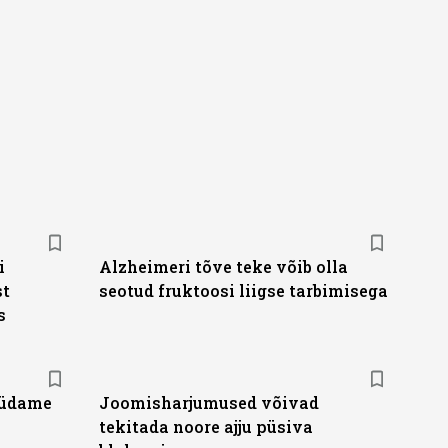
i
Alzheimeri tõve teke võib olla
st
seotud fruktoosi liigse tarbimisega
s
südame
Joomisharjumused võivad
tekitada noore ajju püsiva