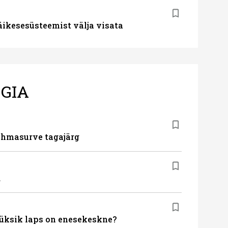
ikesesüsteemist välja visata
GIA
ühmasurve tagajärg
d
s üksik laps on enesekeskne?