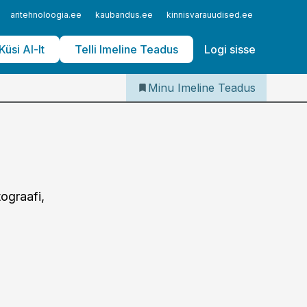
Iseteenindus
aritehnoloogia.ee
kaubandus.ee
kinnisvarauudised.ee
logistika
Telli Imeline Teadus
Küsi AI-lt
Telli Imeline Teadus
Logi sisse
Minu Imeline Teadus
ograafi,