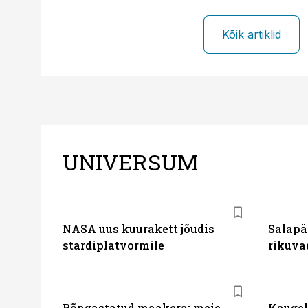
Kõik artiklid
UNIVERSUM
NASA uus kuurakett jõudis
Salapä
stardiplatvormile
rikuva
Rõngastatud maakera: meie
Kaugel