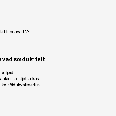
ukid lendavad V-
avad sõidukitelt
ootjaid
nkides ostjat ja kas
 ka sõidukvaliteedi ning