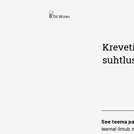
© Gil Wizen
Krevet
suhtlu
See teema pa
teemal ilmub m