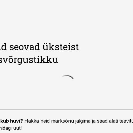
id seovad üksteist
svõrgustikku
kub huvi?
Hakka neid märksõnu jälgima ja saad alati teavitu
idagi uut!