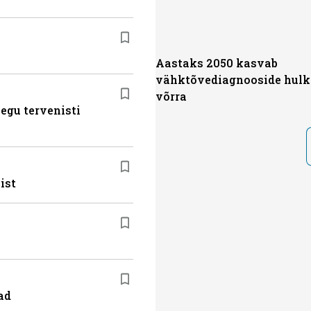
Aastaks 2050 kasvab
vähktõvediagnooside hulk
võrra
egu tervenisti
ist
ad