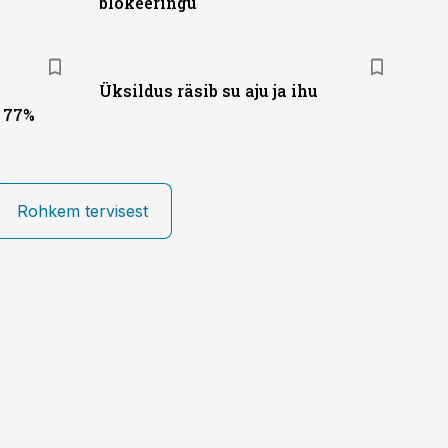
blokeeringu
Üksildus räsib su aju ja ihu
 77%
Rohkem tervisest