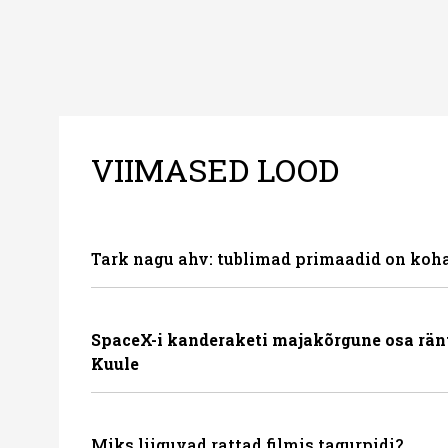
VIIMASED LOOD
Tark nagu ahv: tublimad primaadid on koha
SpaceX-i kanderaketi majakõrgune osa rän
Kuule
Miks liiguvad rattad filmis tagurpidi?