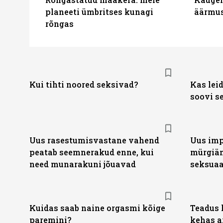
planeeti ümbritses kunagi
äärmus
rõngas
Kui tihti noored seksivad?
Kas leid
soovi s
Uus rasestumisvastane vahend
Uus imp
peatab seemnerakud enne, kui
mürgiäm
need munarakuni jõuavad
seksuaa
Kuidas saab naine orgasmi kõige
Teadus 
paremini?
kehas a