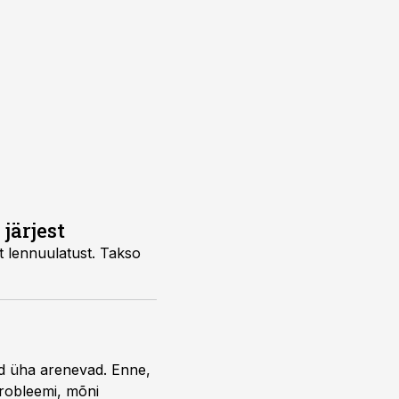
järjest
lt lennuulatust. Takso
od üha arenevad. Enne,
probleemi, mõni