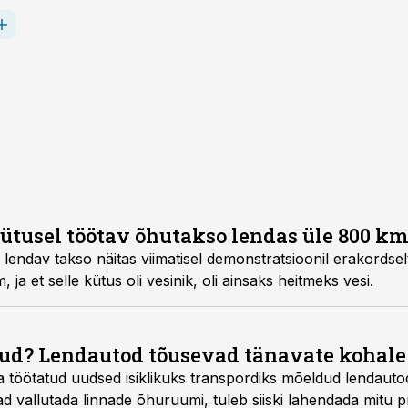
tusel töötav õhutakso lendas üle 800 km 
 lendav takso näitas viimatisel demonstratsioonil erakordse
, ja et selle kütus oli vesinik, oli ainsaks heitmeks vesi.
d? Lendautod tõusevad tänavate kohale
lja töötatud uudsed isiklikuks transpordiks mõeldud lendaut
d vallutada linnade õhuruumi, tuleb siiski lahendada mitu 