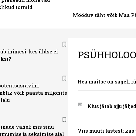
likud tormid
Mööduv täht võib Maa Pä
PSÜHHOLOO
ub inimesi, kes üldse ei
eksi?
Hea maitse on sageli r
otentsusravim:
blik võib päästa miljonite
lelu
Kius jätab ajju jälje
linade vahel: mis sinu
Viis müüti lastest: ka
rmumise ja seksimise ajal