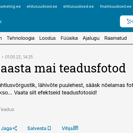
arketing.ee
ehitusuudised.ee
ehitusuudised.ee
finantsuudised.ee
m
Tehnoloogia
Loodus
Füüsika
Ajalugu
Raamatud
01.05.22, 14:25
 aasta mai teadusfotod
uhtlusvõrgustik, lähivõte puulehest, sääsk nõelamas fot
o… Vaata siit efektseid teadusfotosid!
Teadus
Jaga
Salvesta
Vihja