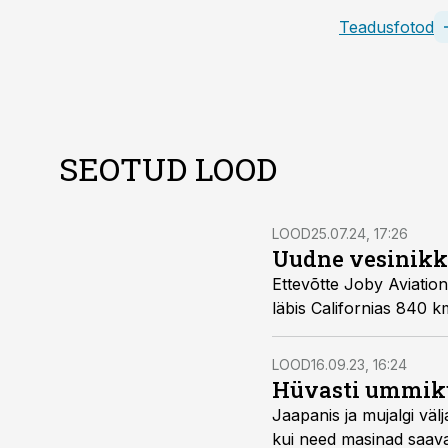
Teadusfotod
SEOTUD LOOD
LOOD
25.07.24, 17:26
Uudne vesinikkü
Ettevõtte Joby Aviation
läbis Californias 840 km
LOOD
16.09.23, 16:24
Hüvasti ummiku
Jaapanis ja mujalgi vä
kui need masinad saava