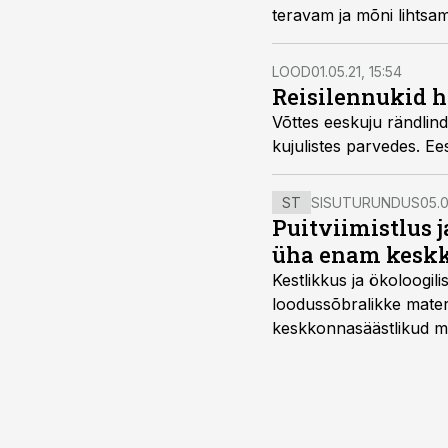
teravam ja mõni lihtsam
LOOD
01.05.21, 15:54
Reisilennukid 
Võttes eeskuju rändlind
kujulistes parvedes. Ee
ST
SISUTURUNDUS
05.0
Puitviimistlus j
üha enam keskk
Kestlikkus ja ökoloogil
loodussõbralikke mater
keskkonnasäästlikud mate
–mugavuse?