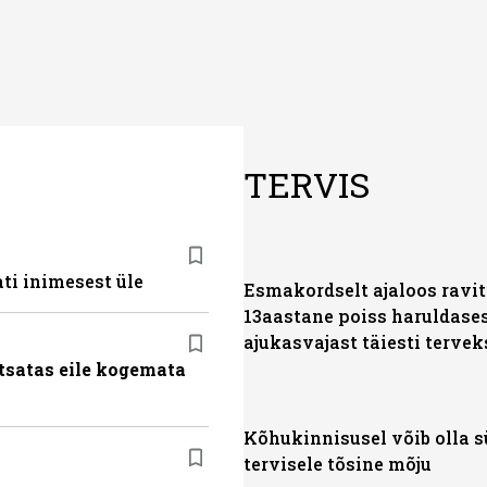
TERVIS
ti inimesest üle
Esmakordselt ajaloos ravit
13aastane poiss haruldase
ajukasvajast täiesti tervek
tsatas eile kogemata
Kõhukinnisusel võib olla 
tervisele tõsine mõju