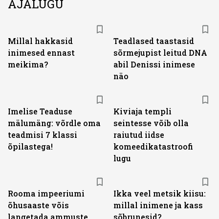
AJALUGU
Millal hakkasid
Teadlased taastasid
inimesed ennast
sõrmejupist leitud DNA
meikima?
abil Denissi inimese
näo
Imelise Teaduse
Kiviaja templi
mälumäng: võrdle oma
seintesse võib olla
teadmisi 7 klassi
raiutud iidse
õpilastega!
komeedikatastroofi
lugu
Rooma impeeriumi
Ikka veel metsik kiisu:
õhusaaste võis
millal inimene ja kass
langetada ammuste
sõbrunesid?