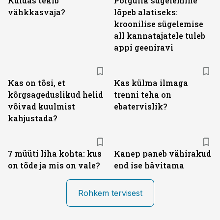
Kuidas tekib
Põrgulik sügelemine
vähkkasvaja?
lõpeb alatiseks:
kroonilise sügelemise
all kannatajatele tuleb
appi geeniravi
Kas on tõsi, et
Kas külma ilmaga
kõrgsageduslikud helid
trenni teha on
võivad kuulmist
ebatervislik?
kahjustada?
7 müüti liha kohta: kus
Kanep paneb vähirakud
on tõde ja mis on vale?
end ise hävitama
Rohkem tervisest