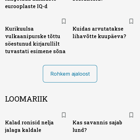
eurooplaste IQ-d
Kurikuulsa
Kuidas arvutatakse
vulkaanipurske tõttu
lihavõtte kuupäeva?
söestunud kirjarullilt
tuvastati esimene sõna
Rohkem ajaloost
LOOMARIIK
Kalad ronisid nelja
Kas savannis sajab
jalaga kaldale
lund?