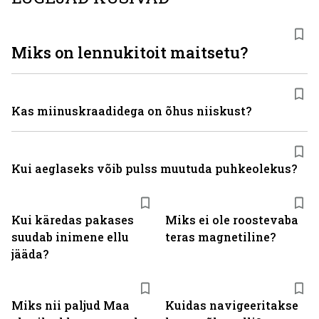
Miks on lennukitoit maitsetu?
Kas miinuskraadidega on õhus niiskust?
Kui aeglaseks võib pulss muutuda puhkeolekus?
Kui käredas pakases
Miks ei ole roostevaba
suudab inimene ellu
teras magnetiline?
jääda?
Miks nii paljud Maa
Kuidas navigeeritakse