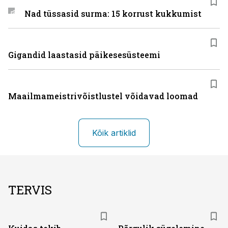
Nad tüssasid surma: 15 korrust kukkumist
Gigandid laastasid päikesesüsteemi
Maailmameistrivõistlustel võidavad loomad
Kõik artiklid
TERVIS