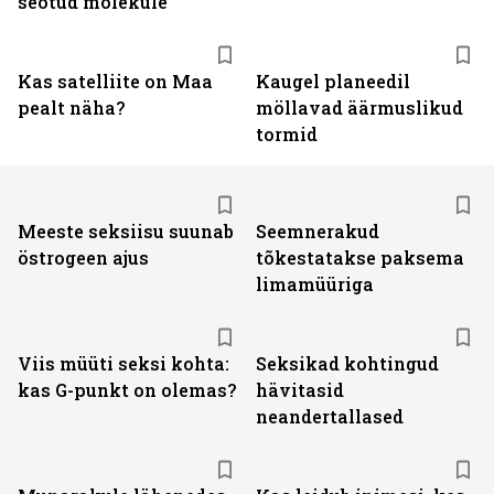
seotud molekule
Kas satelliite on Maa
Kaugel planeedil
pealt näha?
möllavad äärmuslikud
tormid
Meeste seksiisu suunab
Seemnerakud
östrogeen ajus
tõkestatakse paksema
limamüüriga
Viis müüti seksi kohta:
Seksikad kohtingud
kas G-punkt on olemas?
hävitasid
neandertallased