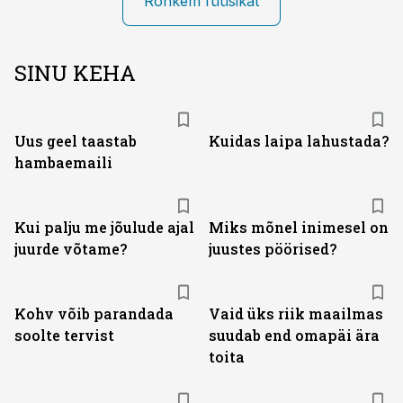
Rohkem füüsikat
SINU KEHA
Uus geel taastab
Kuidas laipa lahustada?
hambaemaili
Kui palju me jõulude ajal
Miks mõnel inimesel on
juurde võtame?
juustes pöörised?
Kohv võib parandada
Vaid üks riik maailmas
soolte tervist
suudab end omapäi ära
toita