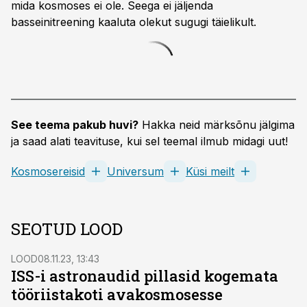
mida kosmoses ei ole. Seega ei jäljenda
basseinitreening kaaluta olekut sugugi täielikult.
See teema pakub huvi?
Hakka neid märksõnu jälgima
ja saad alati teavituse, kui sel teemal ilmub midagi uut!
Kosmosereisid
Universum
Küsi meilt
SEOTUD LOOD
LOOD
08.11.23, 13:43
ISS-i astronaudid pillasid kogemata
tööriistakoti avakosmosesse