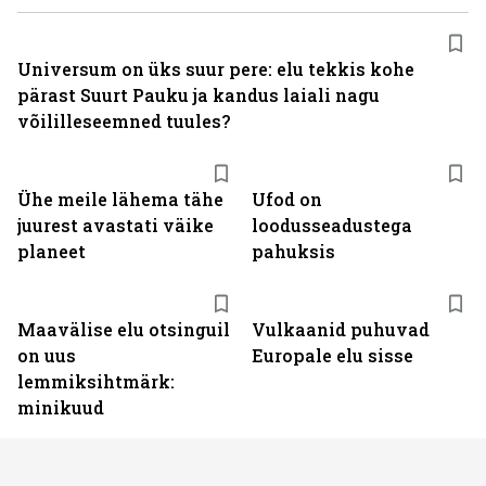
Universum on üks suur pere: elu tekkis kohe
pärast Suurt Pauku ja kandus laiali nagu
võililleseemned tuules?
Ühe meile lähema tähe
Ufod on
juurest avastati väike
loodusseadustega
planeet
pahuksis
Maavälise elu otsinguil
Vulkaanid puhuvad
on uus
Europale elu sisse
lemmiksihtmärk:
minikuud