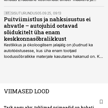
Nõukogude Liit saatis esimesi võidukaid
uudistelegramme. Kosmosekapsli lühike lend ei
SISUTURUNDUS
05.09.25, 09:13
ST
möödunud ärevate hetkedeta.
Puitviimistlus ja nahksisustus ei
ahvatle – autojuhid ootavad
sõidukitelt üha enam
keskkonnasõbralikkust
Kestlikkus ja ökoloogilisem jalajälg on jõudnud ka
autotööstusesse, kus üha enam tootjaid
loodussõbralikke materjale kasutama hakanud on. Kui
palju mõjutab see sõidukit hankides ostjat ja kas
keskkonnasäästlikud materjalid on praktilised ning
kvaliteetsed, säilitades seejuures ka sõidukvaliteedi
ning –mugavuse?
VIIMASED LOOD
Tark nagu ahv: tublimad primaadid on kohati