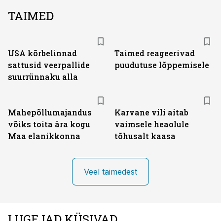
TAIMED
USA kõrbelinnad
Taimed reageerivad
sattusid veerpallide
puudutuse lõppemisele
suurrünnaku alla
Mahepõllumajandus
Karvane vili aitab
võiks toita ära kogu
vaimsele heaolule
Maa elanikkonna
tõhusalt kaasa
Veel taimedest
LUGEJAD KÜSIVAD