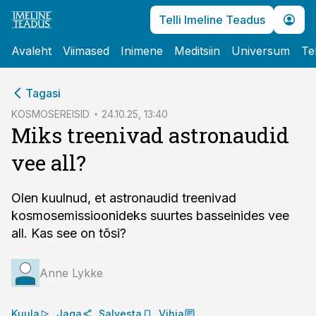
Telli Imeline Teadus
Avaleht
Viimased
Inimene
Meditsiin
Universum
Te
cebook
Tagasi
Twitter)
KOSMOSEREISID
24.10.25, 13:40
Miks treenivad astronaudid
kedIn
vee all?
ail
k
Olen kuulnud, et astronaudid treenivad
kosmosemissioonideks suurtes basseinides vee
all. Kas see on tõsi?
Anne Lykke
Kuula
Jaga
Salvesta
Vihja