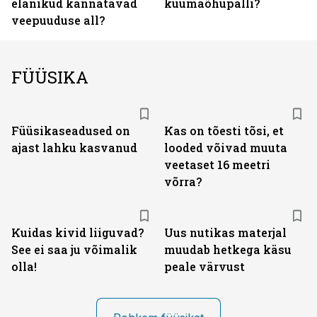
elanikud kannatavad
kuumaõhupalli?
veepuuduse all?
FÜÜSIKA
Füüsikaseadused on
Kas on tõesti tõsi, et
ajast lahku kasvanud
looded võivad muuta
veetaset 16 meetri
võrra?
Kuidas kivid liiguvad?
Uus nutikas materjal
See ei saa ju võimalik
muudab hetkega käsu
olla!
peale värvust