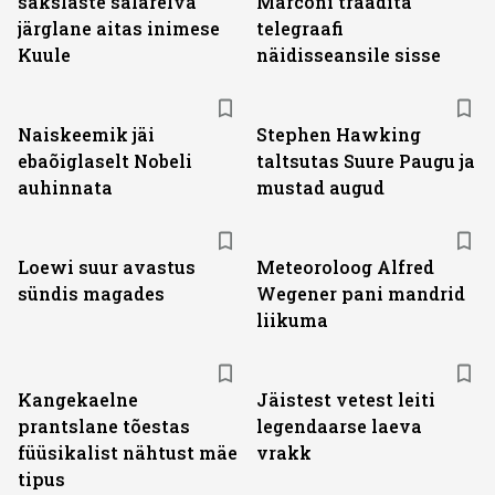
sakslaste salarelva
Marconi traadita
järglane aitas inimese
telegraafi
Kuule
näidisseansile sisse
Naiskeemik jäi
Stephen Hawking
ebaõiglaselt Nobeli
taltsutas Suure Paugu ja
auhinnata
mustad augud
Loewi suur avastus
Meteoroloog Alfred
sündis magades
Wegener pani mandrid
liikuma
Kangekaelne
Jäistest vetest leiti
prantslane tõestas
legendaarse laeva
füüsikalist nähtust mäe
vrakk
tipus