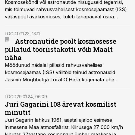
Kosmosekõndi või astronautide niisuguseid tegemisi,
mis toimuvad rahvusvahelisest kosmosejaamast (ISS)
väljaspool avakosmoses, tuleb tänapäeval üsna
sagedasti ette. Need ei ületa õieti uudisekünnistki – kui
just midagi ebaharilikku ei juhtu. Tööriistakoti
LOOD
17.11.23, 13:11
kosmosesse pillamine, mis juhtus eile, seda kahtlemata
Astronautide poolt kosmosesse
on.
pillatud tööriistakotti võib Maalt
näha
Möödunud nädalal pillasid rahvusvahelises
kosmosejaamas (ISS) välitöid teinud astronaudid
Jasmin Moghbeli ja Loral O`Hara kogemata ühe
tööriistakoti käest, ja see hõljus avakosmosesse
minema. Kotist on nüüd saanud meie planeedi satelliit,
LOOD
29.01.24, 06:09
mida on võimalik Maaltki näha.
Juri Gagarini 108 ärevat kosmilist
minutit
Juri Gagarin lahkus 1961. aastal ajaloo esimese
inimesena Maa atmosfäärist. Kiirusega 27 000 km/h
kihutas 27aastane kosmonaut ümber maakera ja