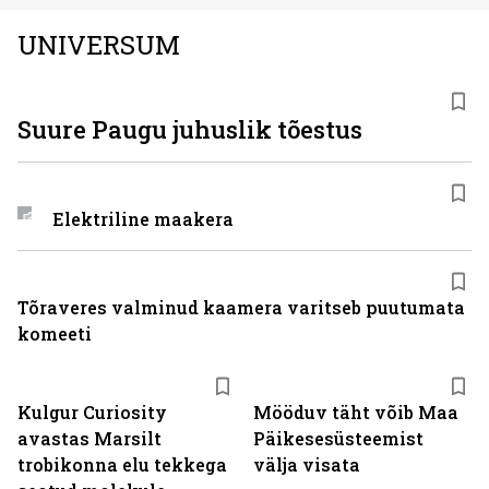
UNIVERSUM
Suure Paugu juhuslik tõestus
Elektriline maakera
Tõraveres valminud kaamera varitseb puutumata
komeeti
Kulgur Curiosity
Mööduv täht võib Maa
avastas Marsilt
Päikesesüsteemist
trobikonna elu tekkega
välja visata