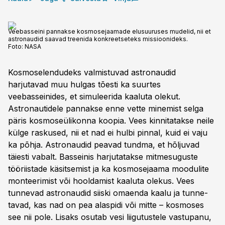
Veebasseini pannakse kosmosejaamade elusuuruses mudelid, nii et
astronaudid saavad treenida konkreetseteks missioonideks.
Foto:
NASA
Kosmoselendudeks valmistuvad astronaudid
harjutavad muu hulgas tõesti ka suurtes
veebasseinides, et simuleerida kaaluta olekut.
Astronautidele pannakse enne vette minemist selga
päris kosmoseülikonna koopia. Vees kinnitatakse neile
külge raskused, nii et nad ei hulbi pinnal, kuid ei vaju
ka põhja. Astronaudid peavad tundma, et hõljuvad
täiesti vabalt. Basseinis harjutatakse mitmesuguste
tööriistade käsitsemist ja ka kosmosejaama moodulite
monteerimist või hool­damist kaaluta olekus. Vees
tunnevad astronaudid siiski omaenda kaalu ja tunne­
tavad, kas nad on pea alaspidi või mitte – kosmoses
see nii pole. Lisaks osutab vesi liigutustele vastupanu,