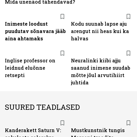
Mida unenäod tähendavad?
Inimeste loodust
Kodu suunab lapse aju
puudutav sõnavara jääb
arengut nii heas kui ka
aina ahtamaks
halvas
Inglise professor on
Neuralinki kiibi ajju
leidnud eluõnne
saanud inimene suudab
retsepti
mõtte jõul arvutihiirt
juhtida
SUURED TEADLASED
Kanderakett Saturn V:
Mustkunstnik tungis