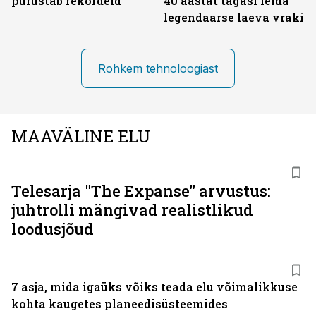
purustab rekordeid
40 aastat tagasi leida
legendaarse laeva vraki
Rohkem tehnoloogiast
MAAVÄLINE ELU
Telesarja "The Expanse" arvustus:
juhtrolli mängivad realistlikud
loodusjõud
7 asja, mida igaüks võiks teada elu võimalikkuse
kohta kaugetes planeedisüsteemides