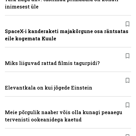
inimesest üle
SpaceX-i kanderaketi majakõrgune osa räntsatas
eile kogemata Kuule
Miks liiguvad rattad filmis tagurpidi?
Elevantkala on kui jõgede Einstein
Meie põrgulik naaber võis olla kunagi peaaegu
tervenisti ookeanidega kaetud