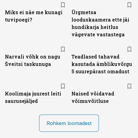
Miks ei näe me kunagi
Ürgmetsa
tuvipoegi?
looduskaamera ette jäi
hundikarja heitlus
vägevate vastastega
Narvali võhk on nagu
Teadlased tahavad
Šveitsi taskunuga
kasutada ämblikuvõrgu
5 suurepärast omadust
Koolimaja juurest leiti
Naised võidavad
saurusejäljed
võimuvõitluse
Rohkem loomadest