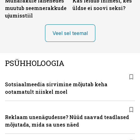
Munarakule lähenedes
Kas leidub inimesi, kes
muutub seemnerakkude
üldse ei soovi seksi?
ujumisstiil
Veel sel teemal
PSÜHHOLOOGIA
Sotsiaalmeedia sirvimine mõjutab keha
ootamatult niiskel moel
Reklaam unenägudesse? Nüüd saavad teadlased
mõjutada, mida sa unes näed