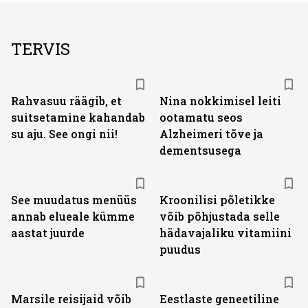
TERVIS
Rahvasuu räägib, et
Nina nokkimisel leiti
suitsetamine kahandab
ootamatu seos
su aju. See ongi nii!
Alzheimeri tõve ja
dementsusega
See muudatus menüüs
Kroonilisi põletikke
annab elueale kümme
võib põhjustada selle
aastat juurde
hädavajaliku vitamiini
puudus
Marsile reisijaid võib
Eestlaste geneetiline