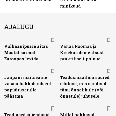
minikuud
AJALUGU
Vulkaanipurse aitas
Vanas Roomas ja
Mustal surmal
Kreekas dementsust
Euroopas levida
praktiliselt polnud
Jaapani maitseaine
Teadusmaailma suured
vasabi hakkab iidseid
edulood, mis sündisid
papüüruserulle
tänu õnnelikule (või
päästma
õnnetule) juhusele
Teadlased jäljendasid
Millal hakkasid