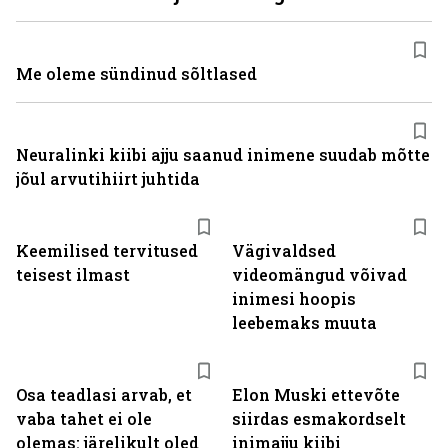
Me oleme sündinud sõltlased
Neuralinki kiibi ajju saanud inimene suudab mõtte
jõul arvutihiirt juhtida
Keemilised tervitused
Vägivaldsed
teisest ilmast
videomängud võivad
inimesi hoopis
leebemaks muuta
Osa teadlasi arvab, et
Elon Muski ettevõte
vaba tahet ei ole
siirdas esmakordselt
olemas: järelikult oled
inimajju kiibi