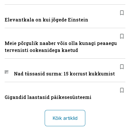
Elevantkala on kui jõgede Einstein
Meie põrgulik naaber võis olla kunagi peaaegu
tervenisti ookeanidega kaetud
Nad tüssasid surma: 15 korrust kukkumist
Gigandid laastasid päikesesüsteemi
Kõik artiklid