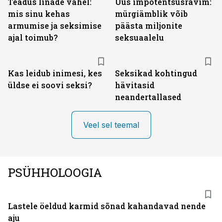
Teadus linade vahel:
Uus impotentsusravim:
mis sinu kehas
mürgiämblik võib
armumise ja seksimise
päästa miljonite
ajal toimub?
seksuaalelu
Kas leidub inimesi, kes
Seksikad kohtingud
üldse ei soovi seksi?
hävitasid
neandertallased
Veel sel teemal
PSÜHHOLOOGIA
Lastele öeldud karmid sõnad kahandavad nende
aju