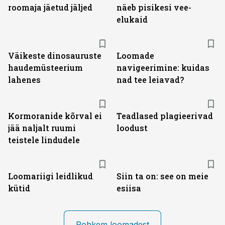
roomaja jäetud jäljed
näeb pisikesi vee-
elukaid
Väikeste dinosauruste
Loomade
haudemüsteerium
navigeerimine: kuidas
lahenes
nad tee leiavad?
Kormoranide kõrval ei
Teadlased plagieerivad
jää naljalt ruumi
loodust
teistele lindudele
Loomariigi leidlikud
Siin ta on: see on meie
kütid
esiisa
Rohkem loomadest