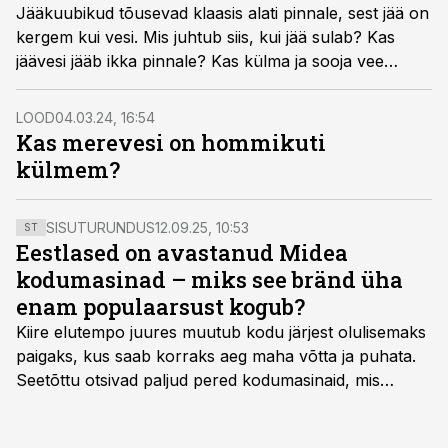
Jääkuubikud tõusevad klaasis alati pinnale, sest jää on
kergem kui vesi. Mis juhtub siis, kui jää sulab? Kas
jäävesi jääb ikka pinnale? Kas külma ja sooja vee
tihedus erinevad?
LOOD
04.03.24, 16:54
Kas merevesi on hommikuti
külmem?
SISUTURUNDUS
12.09.25, 10:53
ST
Eestlased on avastanud Midea
kodumasinad – miks see bränd üha
enam populaarsust kogub?
Kiire elutempo juures muutub kodu järjest olulisemaks
paigaks, kus saab korraks aeg maha võtta ja puhata.
Seetõttu otsivad paljud pered kodumasinaid, mis
oleksid usaldusväärsed, säästaksid aega ja looksid
kodus mõnusama keskkonna. Just neid vajadusi täidab