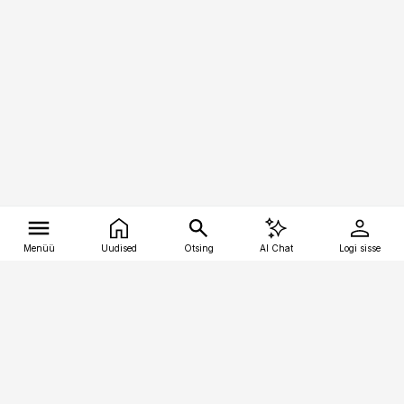
Menüü
Uudised
Otsing
AI Chat
Logi sisse
Vana-Lõuna 39/1, 19094 Tallinn
(+372) 667 0111
tellimiskeskus@aripaev.ee