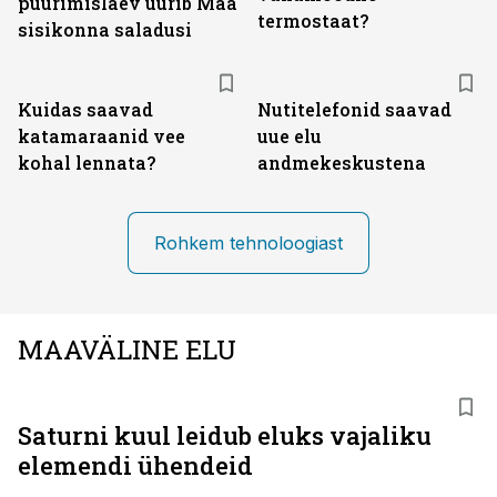
puurimislaev uurib Maa
termostaat?
sisikonna saladusi
Kuidas saavad
Nutitelefonid saavad
katamaraanid vee
uue elu
kohal lennata?
andmekeskustena
Rohkem tehnoloogiast
MAAVÄLINE ELU
Saturni kuul leidub eluks vajaliku
elemendi ühendeid