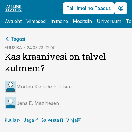
Telli Imeline Teadus
Avaleht
Viimased
Inimene
Meditsiin
Universum
Te
cebook
Tagasi
Twitter)
FÜÜSIKA
24.03.23, 12:09
Kas kraanivesi on talvel
kedIn
külmem?
ail
k
Morten Kjerside Poulsen
Jens E. Matthiesen
Kuula
Jaga
Salvesta
Vihja