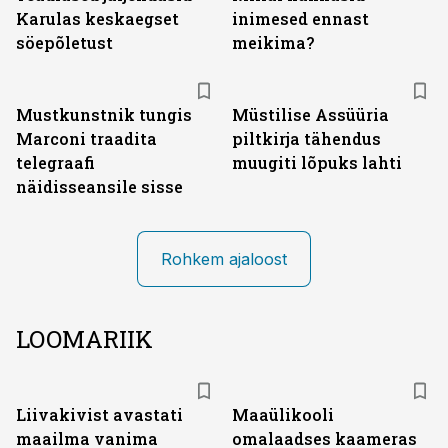
Karulas keskaegset
inimesed ennast
söepõletust
meikima?
Mustkunstnik tungis
Müstilise Assüüria
Marconi traadita
piltkirja tähendus
telegraafi
muugiti lõpuks lahti
näidisseansile sisse
Rohkem ajaloost
LOOMARIIK
Liivakivist avastati
Maaülikooli
maailma vanima
omalaadses kaameras