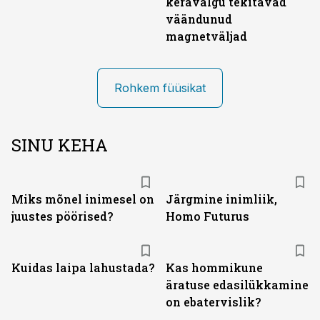
keravälgu tekitavad
väändunud
magnetväljad
Rohkem füüsikat
SINU KEHA
Miks mõnel inimesel on
Järgmine inimliik,
juustes pöörised?
Homo Futurus
Kuidas laipa lahustada?
Kas hommikune
äratuse edasilükkamine
on ebatervislik?