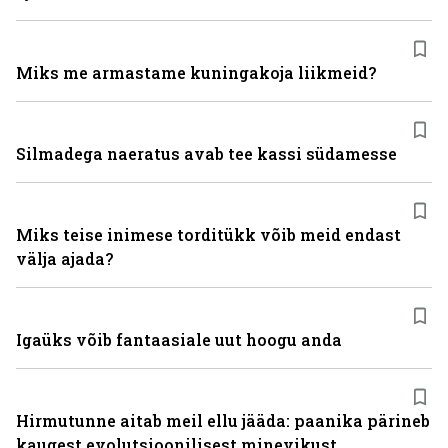
Miks me armastame kuningakoja liikmeid?
Silmadega naeratus avab tee kassi südamesse
Miks teise inimese torditükk võib meid endast
välja ajada?
Igaüks võib fantaasiale uut hoogu anda
Hirmutunne aitab meil ellu jääda: paanika pärineb
kaugest evolutsioonilisest minevikust