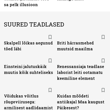
sa pelk illusioon
SUURED TEADLASED
Skalpell lõikas aegunud
Briti härrasmehed
tõed läbi
muutsid maailma
Einsteini jalutuskäik
Renessansiaja teadlase
muutis kõik suhteliseks
laborist leiti ootamatu
keemiline element
Võidukas võitlus
Kuidas mõõdeti
rõugeviirusega:
antiikajal Maa kaugust
armilisest aadlidaamist
Päikesest?