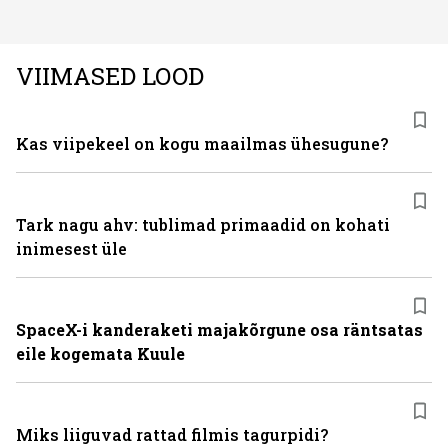
rahvusvaheline kodumasinate tootja Midea, mis on
Eestis viimastel aastatel kiiresti tuntust kogunud.
VIIMASED LOOD
Kas viipekeel on kogu maailmas ühesugune?
Tark nagu ahv: tublimad primaadid on kohati
inimesest üle
SpaceX-i kanderaketi majakõrgune osa räntsatas
eile kogemata Kuule
Miks liiguvad rattad filmis tagurpidi?