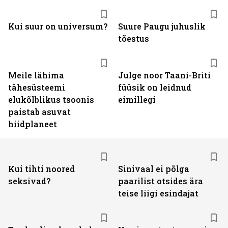
Kui suur on universum?
Suure Paugu juhuslik
tõestus
Meile lähima
Julge noor Taani-Briti
tähesüsteemi
füüsik on leidnud
elukõlblikus tsoonis
eimillegi
paistab asuvat
hiidplaneet
Kui tihti noored
Sinivaal ei põlga
seksivad?
paarilist otsides ära
teise liigi esindajat