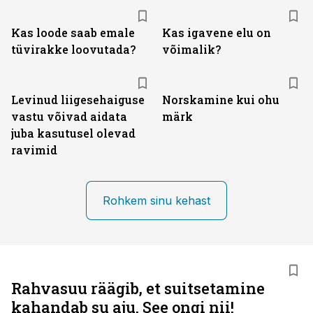
Kas loode saab emale
Kas igavene elu on
tüvirakke loovutada?
võimalik?
Levinud liigesehaiguse
Norskamine kui ohu
vastu võivad aidata
märk
juba kasutusel olevad
ravimid
Rohkem sinu kehast
Rahvasuu räägib, et suitsetamine
kahandab su aju. See ongi nii!