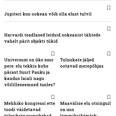
Jupiteri kuu ookean võib olla elust tulvil
Harvardi teadlased leidsid ookeanist tähtede
vahelt pärit objekti tükid
Universum on üks suur
Tulnukate jäljed
pere: elu tekkis kohe
ootavad merepõhjas
pärast Suurt Pauku ja
kandus laiali nagu
võililleseemned tuules?
Mehhiko kongressi ette
Maavälise elu otsinguil
toodi väidetavad
on uus
tulnukate surnukehad
lemmiksihtmärk: