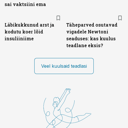
sai vaktsiini ema
Läbikukkunud arst ja
Täheparved osutavad
kodutu koer lõid
vigadele Newtoni
insuliiniime
seaduses: kas kuulus
teadlane eksis?
Veel kuulsaid teadlasi