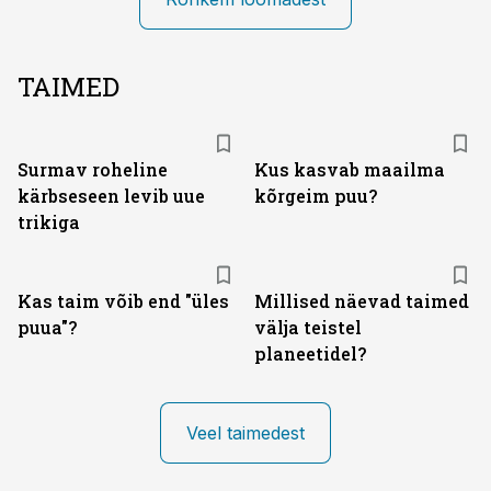
TAIMED
Surmav roheline
Kus kasvab maailma
kärbseseen levib uue
kõrgeim puu?
trikiga
Kas taim võib end "üles
Millised näevad taimed
puua"?
välja teistel
planeetidel?
Veel taimedest