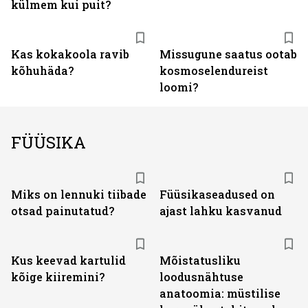
külmem kui puit?
Kas kokakoola ravib
Missugune saatus ootab
kõhuhäda?
kosmoselendureist
loomi?
FÜÜSIKA
Miks on lennuki tiibade
Füüsikaseadused on
otsad painutatud?
ajast lahku kasvanud
Kus keevad kartulid
Mõistatusliku
kõige kiiremini?
loodusnähtuse
anatoomia: müstilise