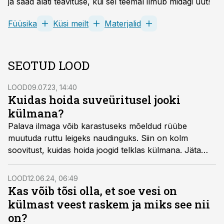
ja saad alati teavituse, kui sel teemal ilmub midagi uut!
Füüsika
Küsi meilt
Materjalid
SEOTUD LOOD
LOOD
09.07.23, 14:40
Kuidas hoida suveüritusel jooki
külmana?
Palava ilmaga võib karastuseks mõeldud rüübe
muutuda ruttu leigeks naudinguks. Siin on kolm
soovitust, kuidas hoida joogid telklas külmana. Jäta
need järgmiseks suveks meelde!
LOOD
12.06.24, 06:49
Kas võib tõsi olla, et soe vesi on
külmast veest raskem ja miks see nii
on?