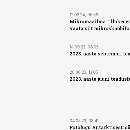
12.02.24, 06:59
Mikromaailma tillukesed
vaata siit mikroskoobifo
14.09.23, 06:05
2023. aasta septembri te
20.06.23, 13:05
2023. aasta juuni teadusf
04.05.23, 08:42
Fotolugu Antarktisest: sü