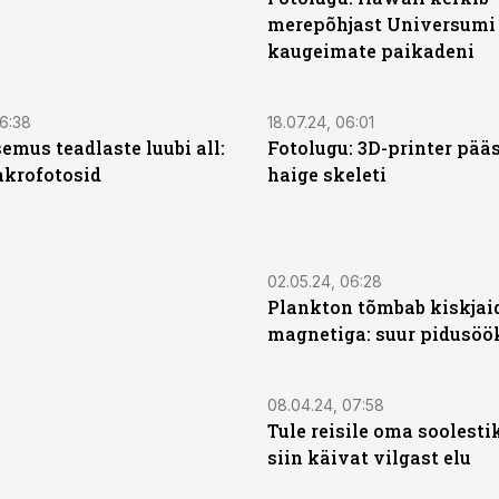
merepõhjast Universumi
kaugeimate paikadeni
06:38
18.07.24, 06:01
emus teadlaste luubi all:
Fotolugu: 3D-printer pää
krofotosid
haige skeleti
02.05.24, 06:28
Plankton tõmbab kiskjaid
magnetiga: suur pidusöö
08.04.24, 07:58
Tule reisile oma soolestik
siin käivat vilgast elu