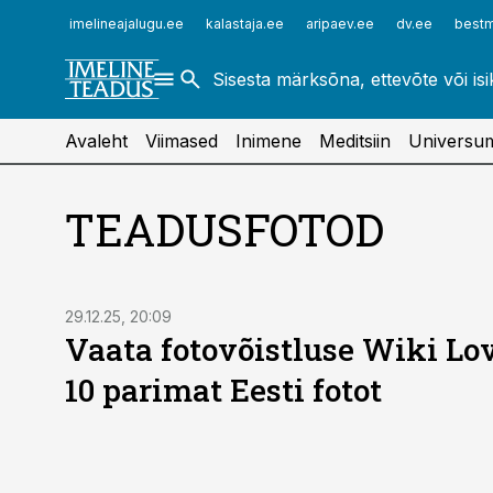
ehitusuudised.ee
raamatupidaja.ee
imelineajalugu.ee
kalastaja.ee
aripaev.ee
dv.ee
bestm
finantsuudised.ee
toostusuudised.ee
aritehnoloogia.ee
Avaleht
Viimased
Inimene
Meditsiin
Universu
TEADUSFOTOD
29.12.25, 20:09
Vaata fotovõistluse Wiki L
10 parimat Eesti fotot