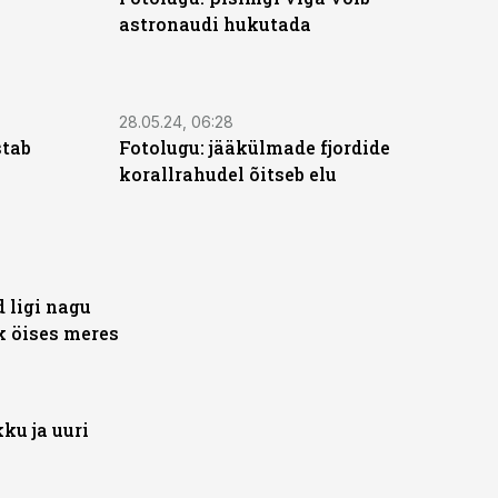
astronaudi hukutada
28.05.24, 06:28
stab
Fotolugu: jääkülmade fjordide
korallrahudel õitseb elu
 ligi nagu
k öises meres
ku ja uuri