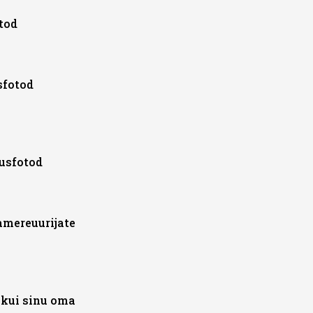
tod
sfotod
dusfotod
amereuurijate
 kui sinu oma