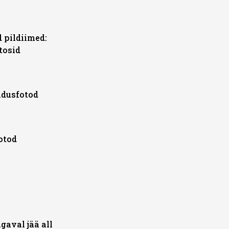
 pildiimed:
tosid
adusfotod
otod
gaval jää all