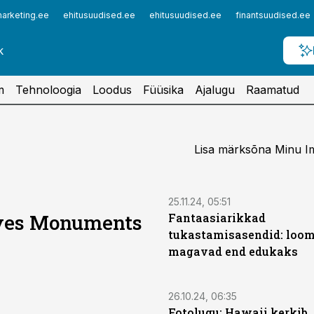
arketing.ee
ehitusuudised.ee
ehitusuudised.ee
finantsuudised.ee
m
Tehnoloogia
Loodus
Füüsika
Ajalugu
Raamatud
Lisa märksõna Minu Im
25.11.24, 05:51
oves Monuments
Fantaasiarikkad
tukastamisasendid: loo
magavad end edukaks
26.10.24, 06:35
Fotolugu: Hawaii kerkib