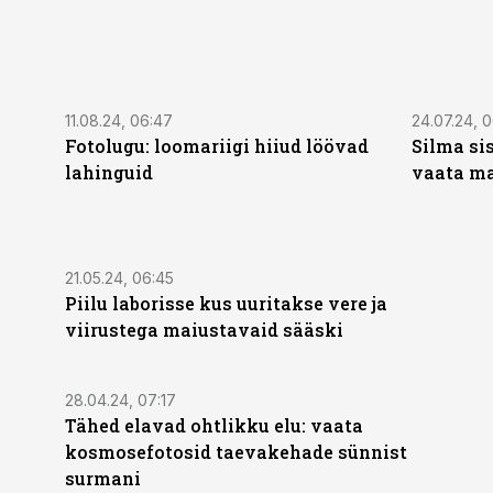
11.08.24, 06:47
24.07.24, 
Fotolugu: loomariigi hiiud löövad
Silma sis
lahinguid
vaata ma
21.05.24, 06:45
Piilu laborisse kus uuritakse vere ja
viirustega maiustavaid sääski
28.04.24, 07:17
Tähed elavad ohtlikku elu: vaata
kosmosefotosid taevakehade sünnist
surmani