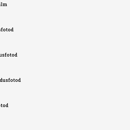
ilm
sfotod
dusfotod
adusfotod
otod