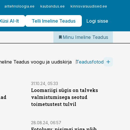
Iseteenindus
aritehnoloogia.ee
kaubandus.ee
kinnisvarauudised.ee
logistika
Telli Imeline Teadus
Küsi AI-lt
Telli Imeline Teadus
Logi sisse
Minu Imeline Teadus
eline Teadus voogu ja uudiskirja
Teadusfotod
31.10.24, 05:33
Loomariigi sügis on talveks
mad
valmistumisega seotud
toimetustest tulvil
28.08.24, 06:57
Fotolugu: pisimgi viga võib