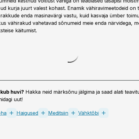
ümneid kestnud võitlust vähiga on teadlased tasapisi mõist
nud kurja juurt valest kohast. Enamik vähi­ravimeetodeid on
rakkude enda masinavärgi vastu, kuid kasvaja ümber toimub
, kus vähirakud vahetavad sõnumeid meie enda närvidega, m
steise käitumist.
kub huvi?
Hakka neid märksõnu jälgima ja saad alati teavitu
idagi uut!
eha
Haigused
Meditsiin
Vähktõbi