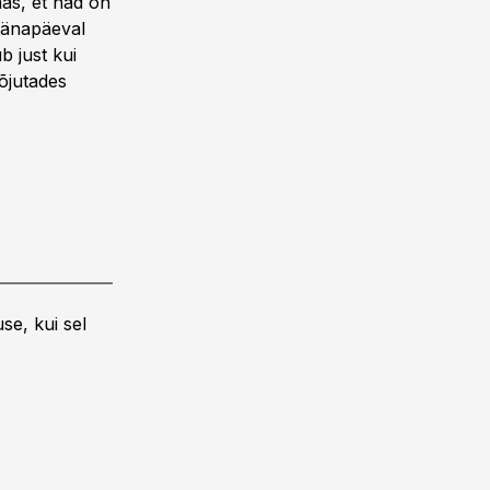
mas, et nad on
 tänapäeval
 just kui
õjutades
se, kui sel