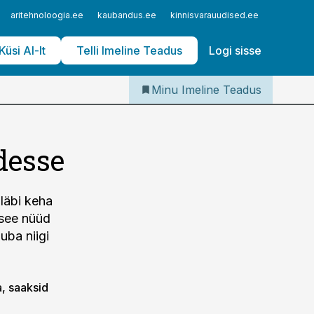
Iseteenindus
aritehnoloogia.ee
kaubandus.ee
kinnisvarauudised.ee
logistika
Telli Imeline Teadus
Küsi AI-lt
Telli Imeline Teadus
Logi sisse
Minu Imeline Teadus
desse
läbi keha
 see nüüd
uba niigi
a, saaksid