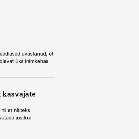
eadlased avastanud, et
 olevat üks inimkehas
t kasvajate
nii et näiteks
utada justkui