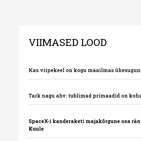
VIIMASED LOOD
Kas viipekeel on kogu maailmas ühesugun
Tark nagu ahv: tublimad primaadid on koha
SpaceX-i kanderaketi majakõrgune osa rän
Kuule