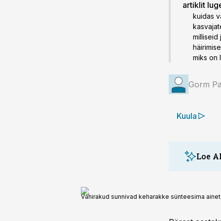
artiklit lu
kuidas v
kasvajate
millisei
häirimise
miks on 
Gorm Pa
Kuula
Loe A
Vähirakud sunnivad keharakke sünteesima ainet,