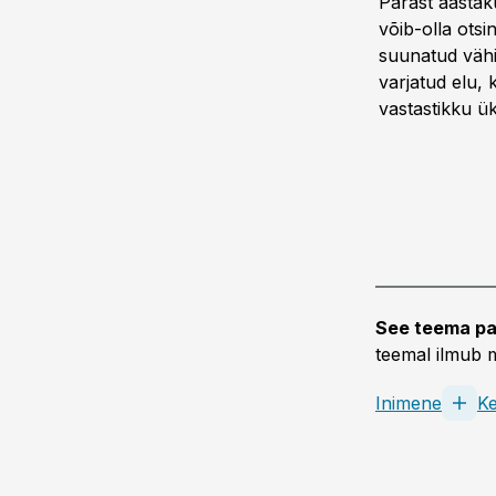
Pärast aastak
võib-olla otsi
suunatud vähi
varja­tud elu
vastastikku ük
See teema pa
teemal ilmub m
Inimene
K