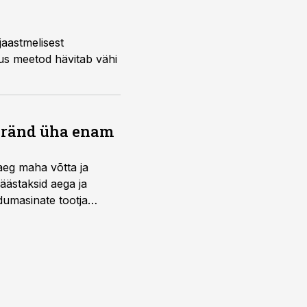
jaastmelisest
Uus meetod hävitab vähi
bränd üha enam
aeg maha võtta ja
äästaksid aega ja
umasinate tootja