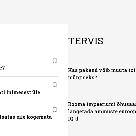
TERVIS
e?
Kas pakend võib muuta to
mürgiseks?
ti inimesest üle
Rooma impeeriumi õhusaas
langetada ammuste euroop
tsatas eile kogemata
IQ-d