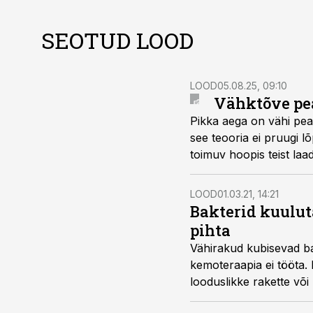
SEOTUD LOOD
LOOD
05.08.25, 09:10
Vähktõve pea
Pikka aega on vähi pea
see teooria ei pruugi l
toimuv hoopis teist laad
LOOD
01.03.21, 14:21
Bakterid kuulut
pihta
Vähirakud kubisevad bak
kemoteraapia ei tööta.
looduslikke rakette või