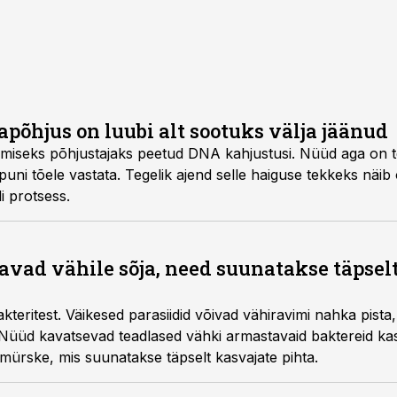
põhjus on luubi alt sootuks välja jäänud
miseks põhjustajaks peetud DNA kahjustusi. Nüüd aga on t
õpuni tõele vastata. Tegelik ajend selle haiguse tekkeks näib
i protsess.
avad vähile sõja, need suunatakse täpsel
teritest. Väikesed parasiidid võivad vähiravimi nahka pista, 
 Nüüd kavatsevad teadlased vähki armastavaid baktereid kas
 mürske, mis suunatakse täpselt kasvajate pihta.