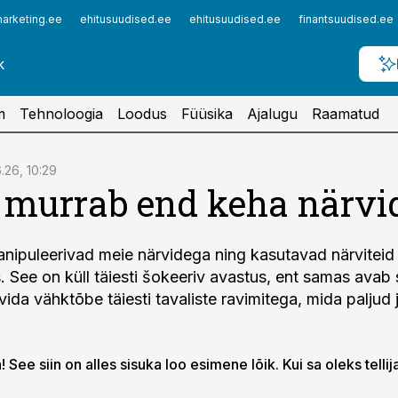
arketing.ee
ehitusuudised.ee
ehitusuudised.ee
finantsuudised.ee
m
Tehnoloogia
Loodus
Füüsika
Ajalugu
Raamatud
.26, 10:29
murrab end keha närvi
nipuleerivad meie närvidega ning kasutavad närviteid 
. See on küll täiesti šokeeriv avastus, ent samas avab
ida vähktõbe täiesti tavaliste ravimitega, mida paljud j
 See siin on alles sisuka loo esimene lõik. Kui sa oleks tellij