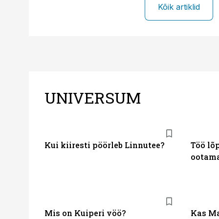
Kõik artiklid
UNIVERSUM
Kui kiiresti pöörleb Linnutee?
Töö lõp
ootama
Mis on Kuiperi vöö?
Kas Ma