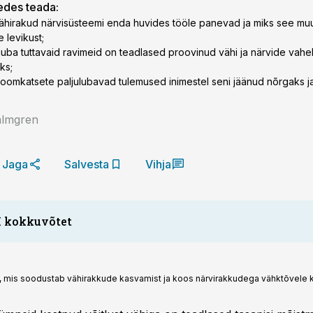
gedes teada:
ähirakud närvisüsteemi enda huvides tööle panevad ja miks see m
 levikust;
d juba tuttavaid ravimeid on teadlased proovinud vähi ja närvide vahe
ks;
loomkatsete paljulubavad tulemused inimestel seni jäänud nõrgaks ja
lmgren
Jaga
Salvesta
Vihja
I kokkuvõtet
 mis soodustab vähirakkude kasvamist ja koos närvi­rakkudega vähktõvele ka