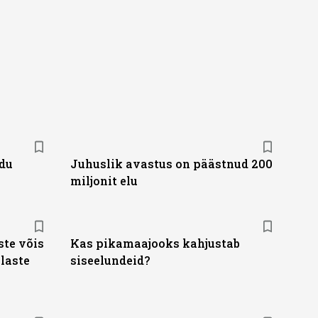
idu
Juhuslik avastus on päästnud 200
miljonit elu
te võis
Kas pikamaajooks kahjustab
laste
siseelundeid?