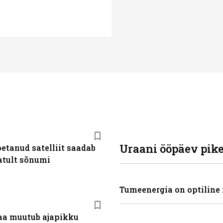
Uraani ööpäev pik
etanud satelliit saadab
tult sõnumi
Tumeenergia on optiline 
a muutub ajapikku