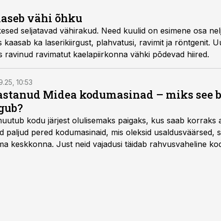
laseb vähi õhku
kesed seljatavad vähirakud. Need kuulid on esimene osa nel
kaasab ka laserikiirgust, plahvatusi, ravimit ja röntgenit. 
s ravinud ravimatut kaelapiirkonna vähki põdevad hiired.
9.25, 10:53
vastanud Midea kodumasinad – miks see 
gub?
muutub kodu järjest olulisemaks paigaks, kus saab korraks 
ad paljud pered kodumasinaid, mis oleksid usaldusväärsed, s
 keskkonna. Just neid vajadusi täidab rahvusvaheline kod
mastel aastatel kiiresti tuntust kogunud.