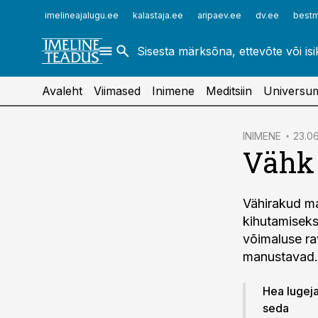
ehitusuudised.ee
raamatupidaja.ee
imelineajalugu.ee
kalastaja.ee
aripaev.ee
dv.ee
bestm
finantsuudised.ee
toostusuudised.ee
aritehnoloogia.ee
Avaleht
Viimased
Inimene
Meditsiin
Universu
cebook
INIMENE
23.06
Vähk 
Twitter)
kedIn
Vähirakud ma
ail
kihutamiseks
k
võimaluse rav
manustavad.
Hea lugeja!
seda