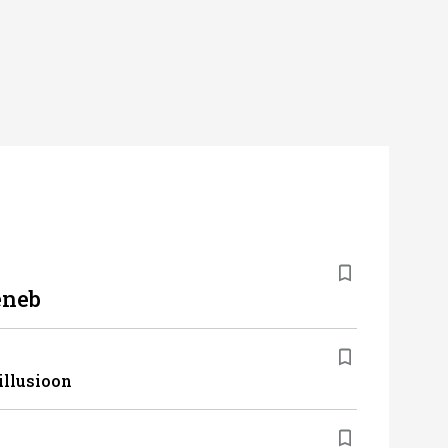
eneb
illusioon