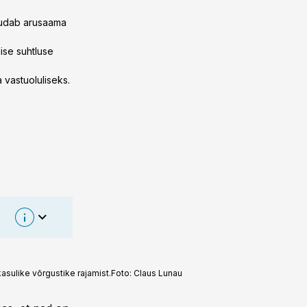
uudab arusaama
lise suhtluse
 vastuoluliseks.
sulike võrgustike rajamist.
Foto:
Claus Lunau