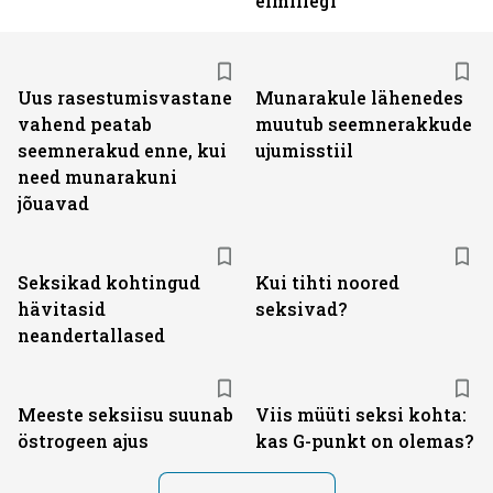
eimillegi
Uus rasestumisvastane
Munarakule lähenedes
vahend peatab
muutub seemnerakkude
seemnerakud enne, kui
ujumisstiil
need munarakuni
jõuavad
Seksikad kohtingud
Kui tihti noored
hävitasid
seksivad?
neandertallased
Meeste seksiisu suunab
Viis müüti seksi kohta:
östrogeen ajus
kas G-punkt on olemas?