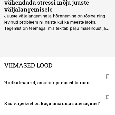
vähendada stressi mõju juuste
väljalangemisele
Juuste väljalangemine ja hõrenemine on tõsine ning
levinud probleem nii naiste kui ka meeste jaoks.
Tegemist on teemaga, mis tekitab palju masendust ja
ebakindlust ning mõjub negatiivselt elukvaliteedile. Mis
on kõige efektiivseim viis peatada juuste väljalangemine
ning juuksed taas tihedaks ja tugevaks saada?
VIIMASED LOOD
Hiidkalmaarid, ookeani punased kuradid
Kas viipekeel on kogu maailmas ühesugune?