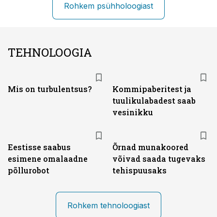
Rohkem psühholoogiast
TEHNOLOOGIA
Mis on turbulentsus?
Kommipaberitest ja
tuulikulabadest saab
vesinikku
Eestisse saabus
Õrnad munakoored
esimene omalaadne
võivad saada tugevaks
põllurobot
tehispuusaks
Rohkem tehnoloogiast