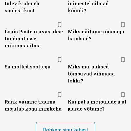
tulevik oleneb
inimestel silmad
soolestikust
kõõrdi?
Louis Pasteur avas ukse
Miks näitame rõõmuga
tundmatusse
hambaid?
mikromaailma
Sa mõtled sooltega
Miks mu juuksed
tõmbuvad vihmaga
lokki?
Ränk vaimne trauma
Kui palju me jõulude ajal
mõjutab kogu inimkeha
juurde võtame?
Rohkem sinu kehast