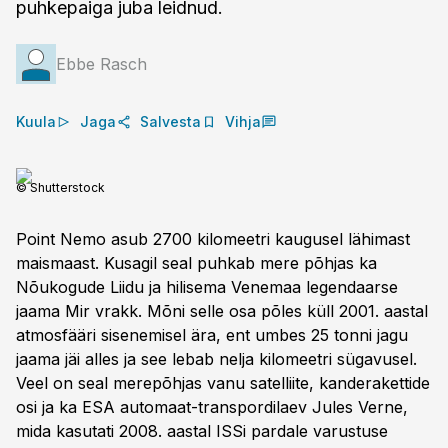
puhkepaiga juba leidnud.
Ebbe Rasch
Kuula
Jaga
Salvesta
Vihja
© Shutterstock
Point Nemo asub 2700 kilomeetri kaugusel lähimast
maismaast. Kusagil seal puhkab mere põhjas ka
Nõukogude Liidu ja hilisema Venemaa legendaarse
jaama Mir vrakk. Mõni selle osa põles küll 2001. aastal
atmosfääri sisenemisel ära, ent umbes 25 tonni jagu
jaama jäi alles ja see lebab nelja kilomeetri sügavusel.
Veel on seal merepõhjas vanu satelliite, kande­rakettide
osi ja ka ESA automaat-transpordilaev Jules Verne,
mida kasutati 2008. aastal ISSi pardale varustuse