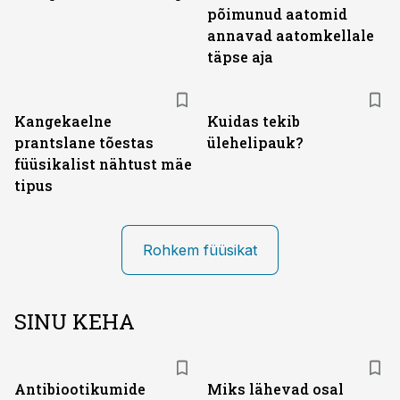
põimunud aatomid
annavad aatomkellale
täpse aja
Kangekaelne
Kuidas tekib
prantslane tõestas
ülehelipauk?
füüsikalist nähtust mäe
tipus
Rohkem füüsikat
SINU KEHA
Antibiootikumide
Miks lähevad osal