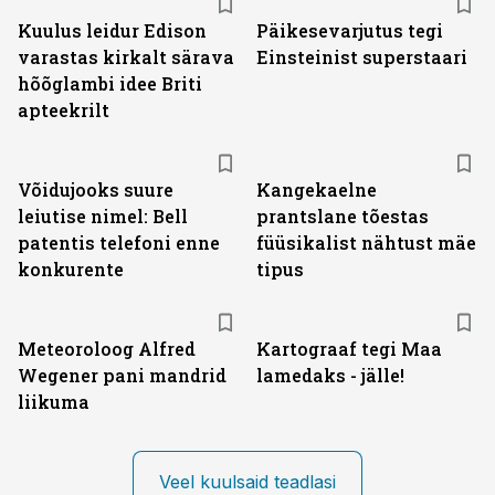
Kuulus leidur Edison
Päikesevarjutus tegi
varastas kirkalt särava
Einsteinist superstaari
hõõglambi idee Briti
apteekrilt
Võidujooks suure
Kangekaelne
leiutise nimel: Bell
prantslane tõestas
patentis telefoni enne
füüsikalist nähtust mäe
konkurente
tipus
Meteoroloog Alfred
Kartograaf tegi Maa
Wegener pani mandrid
lamedaks - jälle!
liikuma
Veel kuulsaid teadlasi