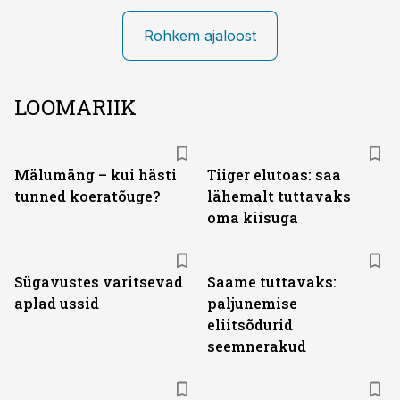
Rohkem ajaloost
LOOMARIIK
Mälumäng – kui hästi
Tiiger elutoas: saa
tunned koeratõuge?
lähemalt tuttavaks
oma kiisuga
Sügavustes varitsevad
Saame tuttavaks:
aplad ussid
paljunemise
eliitsõdurid
seemnerakud