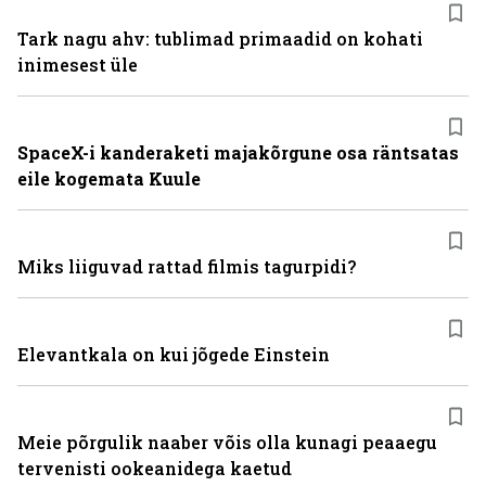
Tark nagu ahv: tublimad primaadid on kohati
inimesest üle
SpaceX-i kanderaketi majakõrgune osa räntsatas
eile kogemata Kuule
Miks liiguvad rattad filmis tagurpidi?
Elevantkala on kui jõgede Einstein
Meie põrgulik naaber võis olla kunagi peaaegu
tervenisti ookeanidega kaetud