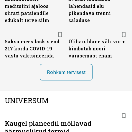
meditsiini ajaloos
lahendasid elu
siirati patsiendile
pikendava trenni
edukalt terve silm
saladuse
Saksa mees laskis end
Üliharuldane vähivorm
217 korda COVID-19
kimbutab noori
vastu vaktsineerida
varasemast enam
Rohkem tervisest
UNIVERSUM
Kaugel planeedil möllavad
äärmuslikud tormid