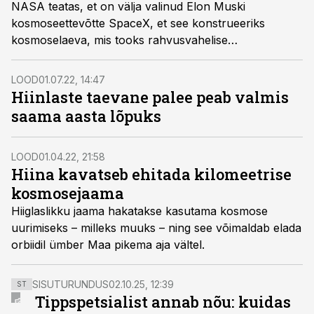
NASA teatas, et on välja valinud Elon Muski
kosmoseettevõtte SpaceX, et see konstrueeriks
kosmoselaeva, mis tooks rahvusvahelise
kosmosejaama (ISS) pärast selle töö lõppemist 2030.
aastal orbiidilt ümber Maa alla. Kosmosejaam - või see,
LOOD
01.07.22, 14:47
mis jaamast järgi jääb -, uputatakse seejärel Vaiksesse
Hiinlaste taevane palee peab valmis
ookeani.
saama aasta lõpuks
LOOD
01.04.22, 21:58
Hiina kavatseb ehitada kilomeetrise
kosmosejaama
Hiiglaslikku jaama hakatakse kasutama kosmose
uurimiseks – milleks muuks – ning see võimaldab elada
orbiidil ümber Maa pikema aja vältel.
SISUTURUNDUS
02.10.25, 12:39
ST
Tippspetsialist annab nõu: kuidas