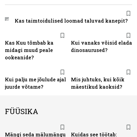
Kas taimtoidulised loomad taluvad kanepit?
Kas Kuu tõmbab ka
Kui vanaks võisid elada
midagi muud peale
dinosaurused?
ookeanide?
Kui palju me jõulude ajal
Mis juhtuks, kui kõik
juurde võtame?
mäestikud kaoksid?
FÜÜSIKA
Mängi seda mälumängu
Kuidas see töötab: