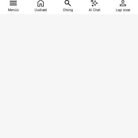
Menüü
Uudised
Otsing
AI Chat
Logi sisse
Vana-Lõuna 39/1, 19094 Tallinn
(+372) 667 0111
tellimiskeskus@aripaev.ee
Telli Imeline Teadus
Uudiskirjad
Kontakt
Sisu kasutamisõigused
Ajakirjaniku
eetikakoodeks
Üldtingimused
Privaatsustingimused
Küpsiste poliitika
KKK
Eesti Meediaettevõtete
Eelistuste haldamine
Liit