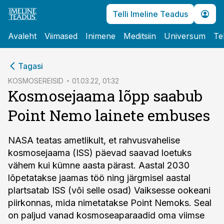
Telli Imeline Teadus
Avaleht
Viimased
Inimene
Meditsiin
Universum
Te
cebook
Tagasi
Twitter)
KOSMOSEREISID
01.03.22, 01:32
Kosmosejaama lõpp saabub
kedIn
Point Nemo lainete embuses
ail
k
NASA teatas ametlikult, et rahvusvahelise
kosmosejaama (ISS) päevad saavad loetuks
vähem kui kümne aasta pärast. Aastal 2030
lõpetatakse jaamas töö ning järgmisel aastal
plartsatab ISS (või selle osad) Vaiksesse ookeani
piirkonnas, mida nimetatakse Point Nemoks. Seal
on paljud vanad kosmoseaparaadid oma viimse