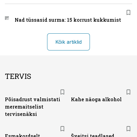
Nad tüssasid surma: 15 korrust kukkumist
Kõik artiklid
TERVIS
Põisadrust valmistati
Kahe näoga alkohol
meremaitselist
tervisenäksi
Esmakordselt
Šveitsi teadlased