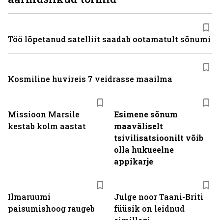
Töö lõpetanud satelliit saadab ootamatult sõnumi
Kosmiline huvireis 7 veidrasse maailma
Missioon Marsile
Esimene sõnum
kestab kolm aastat
maaväliselt
tsivilisatsioonilt võib
olla hukueelne
appikarje
Ilmaruumi
Julge noor Taani-Briti
paisumishoog raugeb
füüsik on leidnud