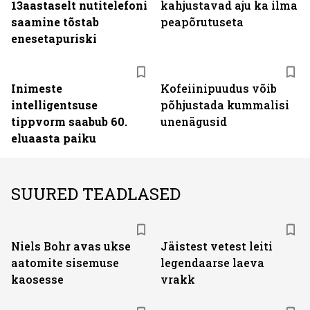
13aastaselt nutitelefoni
kahjustavad aju ka ilma
saamine tõstab
peapõrutuseta
enesetapuriski
Inimeste
Kofeiinipuudus võib
intelligentsuse
põhjustada kummalisi
tippvorm saabub 60.
unenägusid
eluaasta paiku
SUURED TEADLASED
Niels Bohr avas ukse
Jäistest vetest leiti
aatomite sisemuse
legendaarse laeva
kaosesse
vrakk