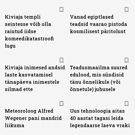
Kiviaja templi
Vanad egiptlased
seintesse võib olla
teadsid vaarao pistoda
raiutud iidse
kosmilisest päritolust
komeedikatastroofi
lugu
Kiviaja inimesed andsid
Teadusmaailma suured
laste kasvatamisel
edulood, mis sündisid
tänapäeva inimestele
tänu õnnelikule (või
silmad ette
õnnetule) juhusele
Meteoroloog Alfred
Uus tehnoloogia aitas
Wegener pani mandrid
40 aastat tagasi leida
liikuma
legendaarse laeva vraki