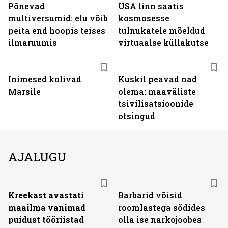
Põnevad
USA linn saatis
multiversumid: elu võib
kosmosesse
peita end hoopis teises
tulnukatele mõeldud
ilmaruumis
virtuaalse küllakutse
Inimesed kolivad
Kuskil peavad nad
Marsile
olema: maaväliste
tsivilisatsioonide
otsingud
AJALUGU
Kreekast avastati
Barbarid võisid
maailma vanimad
roomlastega sõdides
puidust tööriistad
olla ise narkojoobes