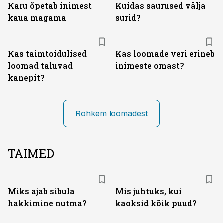
Karu õpetab inimest
Kuidas saurused välja
kaua magama
surid?
Kas taimtoidulised
Kas loomade veri erineb
loomad taluvad
inimeste omast?
kanepit?
Rohkem loomadest
TAIMED
Miks ajab sibula
Mis juhtuks, kui
hakkimine nutma?
kaoksid kõik puud?