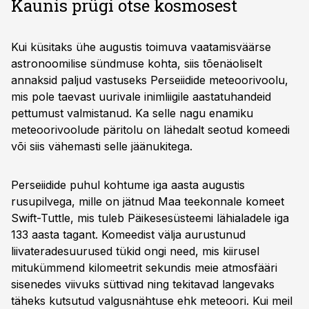
Kaunis prügi otse kosmosest
Kui küsitaks ühe augustis toimuva vaatamis­väärse
astronoomilise sündmuse kohta, siis tõenäoliselt
annaksid paljud vastuseks Perseiidide meteoorivoolu,
mis pole taevast uurivale inim­liigile aastatuhandeid
pettumust valmistanud. Ka selle nagu enamiku
meteoorivoolude päritolu on lähedalt seotud komeedi
või siis vähemasti selle jäänukitega.
Perseiidide puhul kohtume iga aasta augustis
rusupilvega, mille on jätnud Maa teekonnale komeet
Swift-Tuttle, mis tuleb Päikesesüsteemi lähi­aladele iga
133 aasta tagant. Komeedist välja aurustunud
liivateradesuurused tükid ongi need, mis kiirusel
mitukümmend kilomeetrit sekundis meie atmosfääri
sisenedes viivuks süttivad ning tekitavad langevaks
täheks kutsutud valgus­nähtuse ehk meteoori. Kui meil