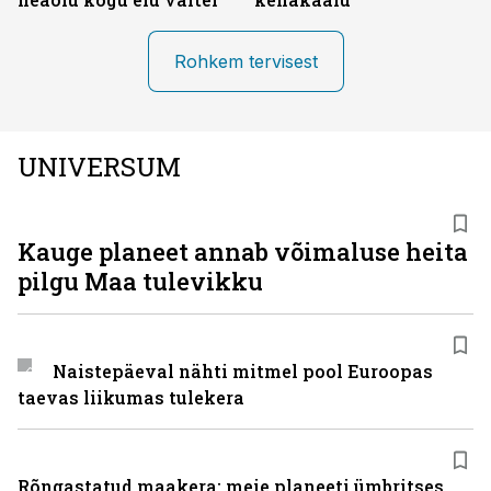
Rohkem tervisest
UNIVERSUM
Kauge planeet annab võimaluse heita
pilgu Maa tulevikku
Naistepäeval nähti mitmel pool Euroopas
taevas liikumas tulekera
Rõngastatud maakera: meie planeeti ümbritses