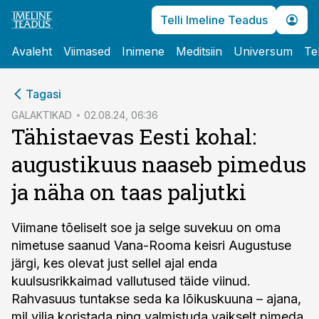
Telli Imeline Teadus
Avaleht
Viimased
Inimene
Meditsiin
Universum
Te
cebook
cebook
Tagasi
Twitter)
Twitter)
GALAKTIKAD
02.08.24, 06:36
Tähistaevas Eesti kohal:
kedIn
kedIn
augustikuus naaseb pimedus
ail
ail
ja näha on taas paljutki
k
k
Viimane tõeliselt soe ja selge suvekuu on oma
nimetuse saanud Vana-Rooma keisri Augustuse
järgi, kes olevat just sellel ajal enda
kuulsusrikkaimad vallutused täide viinud.
Rahvasuus tuntakse seda ka lõikuskuuna – ajana,
mil vilja koristada ning valmistuda vaikselt pimeda