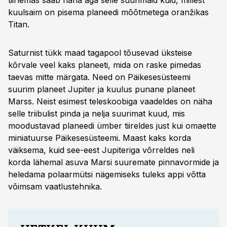
tiirlemas saab näha aga selle suurimaid kuid, millest
kuulsaim on pisema planeedi mõõtmetega oranžikas
Titan.
Saturnist tükk maad tagapool tõusevad üks­teise
kõrvale veel kaks planeeti, mida on raske pimedas
taevas mitte märgata. Need on Päikese­süsteemi
suurim planeet Jupiter ja kuulus punane planeet
Marss. Neist esimest teleskoobiga vaadeldes on näha
selle triibulist pinda ja nelja suurimat kuud, mis
moodustavad planeedi ümber tiireldes just kui omaette
miniatuurse Päikesesüsteemi. Maast kaks korda
väiksema, kuid see-eest Jupiteriga võrreldes neli
korda lähemal asuva Marsi suuremate pinnavormide ja
heledama polaarmütsi nägemiseks tuleks appi võtta
võimsam vaatlustehnika.