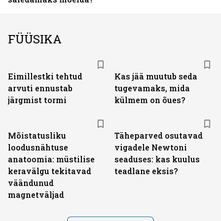
FÜÜSIKA
Eimillestki tehtud
Kas jää muutub seda
arvuti ennustab
tugevamaks, mida
järgmist tormi
külmem on õues?
Mõistatusliku
Täheparved osutavad
loodusnähtuse
vigadele Newtoni
anatoomia: müstilise
seaduses: kas kuulus
keravälgu tekitavad
teadlane eksis?
väändunud
magnetväljad