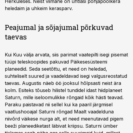
Herkuleses. Neist viimane on ühtlasi põhja­poolkera
heledaim ja uhkeim kerasparv.
Peajumal ja sõjajumal põrkuvad
taevas
Kui Kuu välja arvata, siis parimat vaate­pilti isegi pisemat
tüüpi teleskoopides pakuvad Päikesesüsteemi
planeedid. Seda seetõttu, et need on heledad,
suhteliselt suured ja vaadeldavad isegi valgus­reostatud
taevas. Augustis näeb öö jooksul hõlpsasti neist ära
kolm. Esiteks tõuseb hilistel tundidel idast hiidplaneet
Saturn, mille ise­loomulikke rõngaid kõik hästi teavad.
Paraku paistavad nii sellel kui ka paaril järgmisel
vaatlus­hooajal Saturni rõngad Maalt vaadelduna
niivõrd väikese nurga alt, et need meenutavad pigem
beeži planeediketast läbivat kriipsu. Saturni ümber