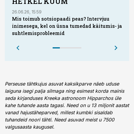
HETKEL KUUM
26.06.26, 15:59
28.03.
Mis toimub sotsiopaadi peas? Intervjuu
inimesega, kel on üsna tumedad käitumis- ja
kui 
suhtlemisprobleemid
Perseuse tähtkujus asuvat kaksikparve näeb uduse
laiguna isegi palja silmaga ning esimest korda mainis
seda kirjanduses Kreeka astronoom Hipparchos üle
kahe tuhande aasta tagasi. Need on u 13 miljonit aastat
vanad hajustäheparved, millest kumbki sisaldab
tuhandeid noori tähti. Need asuvad meist u 7500
valgus­­aasta kaugusel.