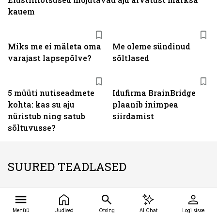
kauem
Miks me ei mäleta oma
Me oleme sündinud
varajast lapsepõlve?
sõltlased
5 müüti nutiseadmete
Idufirma BrainBridge
kohta: kas su aju
plaanib inimpea
nüristub ning satub
siirdamist
sõltuvusse?
SUURED TEADLASED
Mustkunstnik tungis
Ta otsib rohtu
Menüü
Uudised
Otsing
AI Chat
Logi sisse
Marconi traadita
ravimatute haiguste