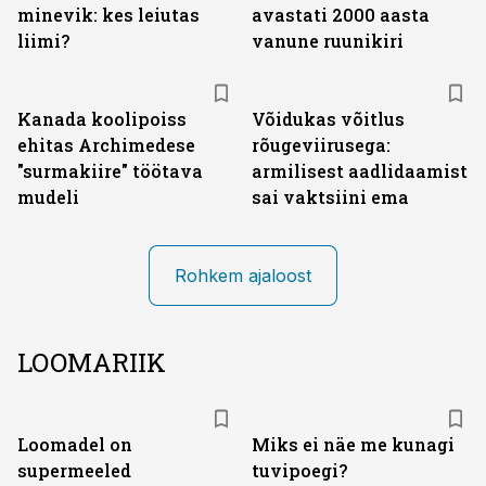
minevik: kes leiutas
avastati 2000 aasta
liimi?
vanune ruunikiri
Kanada koolipoiss
Võidukas võitlus
ehitas Archimedese
rõugeviirusega:
"surmakiire" töötava
armilisest aadlidaamist
mudeli
sai vaktsiini ema
Rohkem ajaloost
LOOMARIIK
Loomadel on
Miks ei näe me kunagi
supermeeled
tuvipoegi?