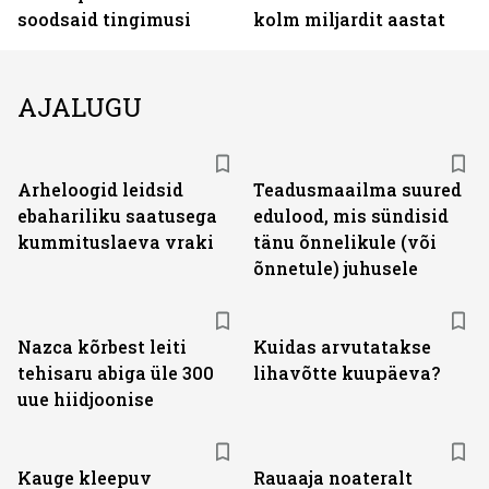
soodsaid tingimusi
kolm miljardit aastat
AJALUGU
Arheloogid leidsid
Teadusmaailma suured
ebahariliku saatusega
edulood, mis sündisid
kummituslaeva vraki
tänu õnnelikule (või
õnnetule) juhusele
Nazca kõrbest leiti
Kuidas arvutatakse
tehisaru abiga üle 300
lihavõtte kuupäeva?
uue hiidjoonise
Kauge kleepuv
Rauaaja noateralt