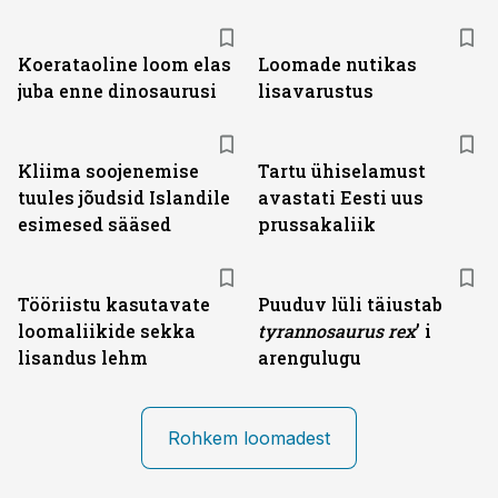
Koerataoline loom elas
Loomade nutikas
juba enne dinosaurusi
lisavarustus
Kliima soojenemise
Tartu ühiselamust
tuules jõudsid Islandile
avastati Eesti uus
esimesed sääsed
prussakaliik
Tööriistu kasutavate
Puuduv lüli täiustab
loomaliikide sekka
tyranno­saurus rex
’ i
lisandus lehm
arengulugu
Rohkem loomadest