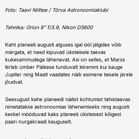
Foto: Taavi Niittee / Tõrva Astronoomiaklubi
Tehnika: Orion 8” f/3.9, Nikon D5600
Kaht planeeti augusti alguses igal ööl jälgides võib
märgata, et need kipuvad üksteisele taevas
kukesammudega lähenevat. Asi on selles, et Marss
tiirleb ümber Päikese tunduvalt kiiremini kui kauge
Jupiter ning Maalt vaadates näib esimene teisele järele
jõudvat.
Seesugust kahe planeedi näilist kohtumist tähistaevas
nimetatakse astronoomias lähenemiseks ning augusti
keskel mööduvad kaks planeeti üksteisest kõigest
paari nurga­kraadi kauguselt.