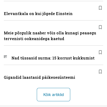
Elevantkala on kui jõgede Einstein
Meie põrgulik naaber võis olla kunagi peaaegu
tervenisti ookeanidega kaetud
Nad tüssasid surma: 15 korrust kukkumist
Gigandid laastasid päikesesüsteemi
Kõik artiklid