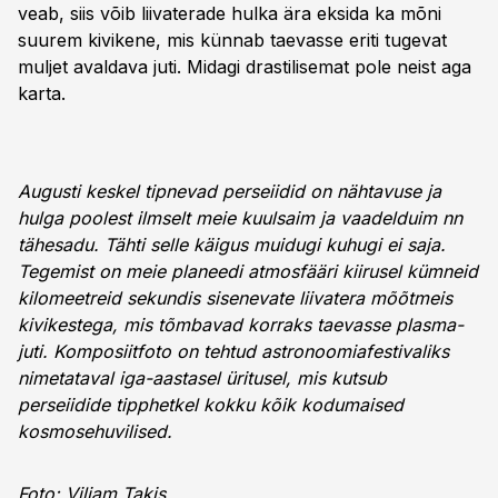
veab, siis võib liiva­terade hulka ära eksida ka mõni
suurem kivikene, mis künnab taevasse eriti tugevat
muljet avaldava juti. Midagi drastilisemat pole neist aga
karta.
Augusti keskel tipnevad perseiidid on nähtavuse ja
hulga poolest ilmselt meie kuulsaim ja vaadelduim nn
tähesadu. Tähti selle käigus muidugi kuhugi ei saja.
Tegemist on meie planeedi atmosfääri kiirusel kümneid
kilomeetreid sekundis sisenevate liivatera mõõtmeis
kivikestega, mis tõmbavad korraks taevasse plasma­
juti. Komposiitfoto on tehtud astronoomia­festivaliks
nimetataval iga-aastasel üritusel, mis kutsub
perseiidide tipphetkel kokku kõik kodu­maised
kosmosehuvilised.
Foto: Viljam Takis