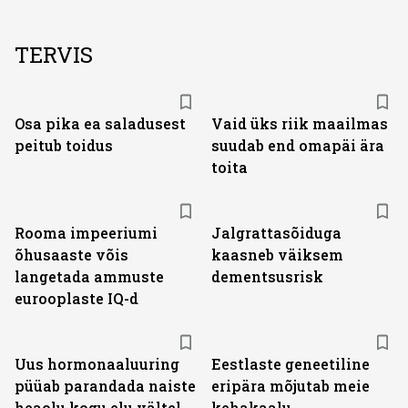
TERVIS
Osa pika ea saladusest
Vaid üks riik maailmas
peitub toidus
suudab end omapäi ära
toita
Rooma impeeriumi
Jalgrattasõiduga
õhusaaste võis
kaasneb väiksem
langetada ammuste
dementsusrisk
eurooplaste IQ-d
Uus hormonaaluuring
Eestlaste geneetiline
püüab parandada naiste
eripära mõjutab meie
heaolu kogu elu vältel
kehakaalu