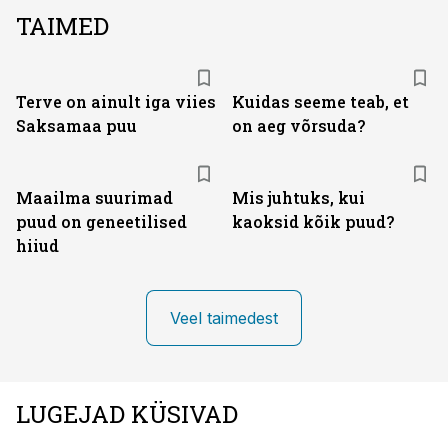
TAIMED
Terve on ainult iga viies
Kuidas seeme teab, et
Saksamaa puu
on aeg võrsuda?
Maailma suurimad
Mis juhtuks, kui
puud on geneetilised
kaoksid kõik puud?
hiiud
Veel taimedest
LUGEJAD KÜSIVAD