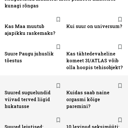
kunagi rõngas
Kas Maa muutub
Kui suur on universum?
ajapikku raskemaks?
Suure Paugu juhuslik
Kas tähtedevaheline
tõestus
komeet 3I/ATLAS võib
olla hoopis tehisobjekt?
Suured suguelundid
Kuidas saab naine
viivad terved liigid
orgasmi kõige
hukatusse
paremini?
Suured leiutised:
10 levinud seksimüüti: