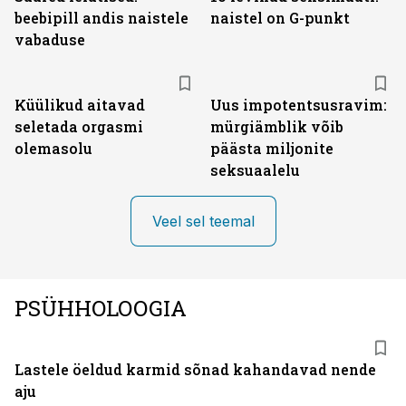
beebipill andis naistele
naistel on G-punkt
vabaduse
Küülikud aitavad
Uus impotentsusravim:
seletada orgasmi
mürgiämblik võib
olemasolu
päästa miljonite
seksuaalelu
Veel sel teemal
PSÜHHOLOOGIA
Lastele öeldud karmid sõnad kahandavad nende
aju