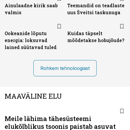
Ainulaadne kirik saab
Teemandid on teadlaste
valmis
uus Šveitsi taskunuga
Ookeanide lõputu
Kuidas täpselt
energia: loksuvad
mõõdetakse hobujõude?
lained süütavad tuled
Rohkem tehnoloogiast
MAAVÄLINE ELU
Meile lähima tähesüsteemi
elukõlblikus tsoonis paistab asuvat