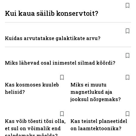
Kui kaua säilib konservtoit?
Kuidas arvutatakse galaktikate arvu?
Miks lähevad osal inimestel silmad kõõrdi?
Kas kosmoses kuuleb
Miks ei muutu
helisid?
magnetlukud aja
jooksul nõrgemaks?
Kas võib tõesti tõsi olla,
Kas teistel planeetidel
et sul on võimalik end
on laamtektoonika?
saledamaks mõelda?