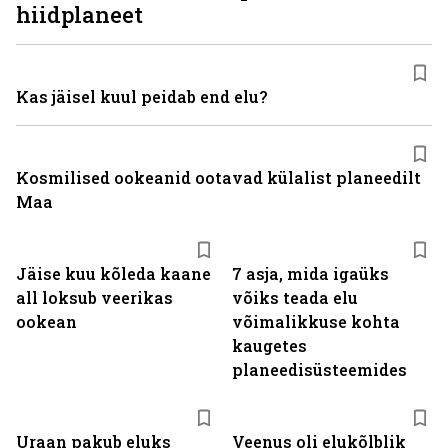
hiidplaneet
Kas jäisel kuul peidab end elu?
Kosmilised ookeanid ootavad külalist planeedilt
Maa
Jäise kuu kõleda kaane
7 asja, mida igaüks
all loksub veerikas
võiks teada elu
ookean
võimalikkuse kohta
kaugetes
planeedisüsteemides
Uraan pakub eluks
Veenus oli elukõlblik