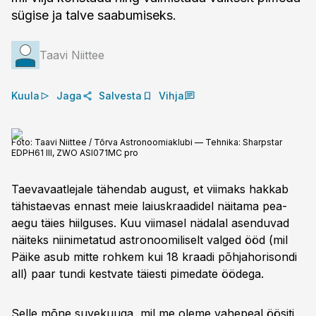
sügise ja talve saabumiseks.
Taavi Niittee
Kuula
Jaga
Salvesta
Vihja
Foto: Taavi Niittee / Tõrva Astronoomiaklubi — Tehnika: Sharpstar
EDPH61 III, ZWO ASI071MC pro
Taevavaatlejale tähendab august, et viimaks hakkab
tähistaevas ennast meie laiuskraadidel näitama pea­
aegu täies hiilguses. Kuu viimasel nädalal asenduvad
näiteks nii­nimetatud astronoomiliselt valged ööd (mil
Päike asub mitte rohkem kui 18 kraadi põhja­horisondi
all) paar tundi kestvate täiesti pimedate öödega.
Selle mõne suvekuuga, mil me oleme vahe­peal öösiti