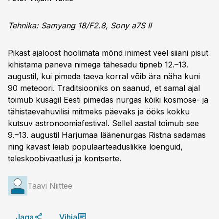
Tehnika: Samyang 18/F2.8, Sony a7S II
Pikast ajaloost hoolimata mõnd inimest veel siiani pisut
kihistama paneva nimega tähesadu tipneb 12.–13.
augustil, kui pimeda taeva korral võib ära näha kuni
90 meteoori. Traditsiooniks on saanud, et samal ajal
toimub kusagil Eesti pimedas nurgas kõiki kosmose- ja
tähistaeva­huvilisi mitmeks päevaks ja ööks kokku
kutsuv astronoomiafestival. Sellel aastal toimub see
9.–13. augustil Harjumaa läänenurgas Ristna sadamas
ning kavast leiab populaarteaduslikke loenguid,
teleskoobivaatlusi ja kontserte.
Taavi Niittee
Jaga
Vihja