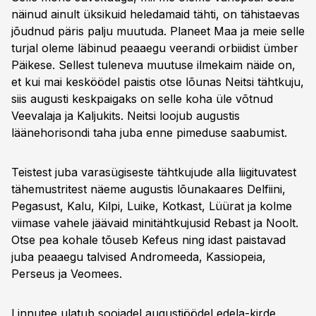
näinud ainult üksikuid heledamaid tähti, on tähistaevas
jõudnud päris palju muutuda. Planeet Maa ja meie selle
turjal oleme läbinud peaaegu veerandi orbiidist ümber
Päikese. Sellest tuleneva muutuse ilmekaim näide on,
et kui mai kesköödel paistis otse lõunas Neitsi tähtkuju,
siis augusti keskpaigaks on selle koha üle võtnud
Veevalaja ja Kaljukits. Neitsi loojub augustis
läänehorisondi taha juba enne pimeduse saabumist.
Teistest juba varasügiseste tähtkujude alla liigituvatest
tähemustritest näeme augustis lõunakaares Delfiini,
Pegasust, Kalu, Kilpi, Luike, Kotkast, Lüürat ja kolme
viimase vahele jäävaid minitähtkujusid Rebast ja Noolt.
Otse pea kohale tõuseb Kefeus ning idast paistavad
juba peaaegu talvised Andromeeda, Kassiopeia,
Perseus ja Veomees.
Linnutee ulatub soojadel augustiöödel edela-kirde