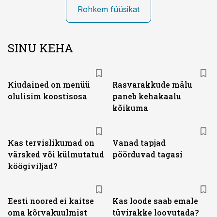
Rohkem füüsikat
SINU KEHA
Kiudained on menüü
Rasvarakkude mälu
olulisim koostisosa
paneb kehakaalu
kõikuma
Kas tervislikumad on
Vanad tapjad
värsked või külmutatud
pöörduvad tagasi
köögiviljad?
Eesti noored ei kaitse
Kas loode saab emale
oma kõrvakuulmist
tüvirakke loovutada?