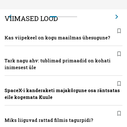
VIIMASED LOOD
Kas viipekeel on kogu maailmas ühesugune?
Tark nagu ahv: tublimad primaadid on kohati
inimesest üle
SpaceX-i kanderaketi majakõrgune osa räntsatas
eile kogemata Kuule
Miks liiguvad rattad filmis tagurpidi?