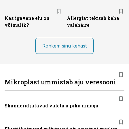
Kas igavene elu on
Allergiat tekitab keha
võimalik?
valehäire
Rohkem sinu kehast
Mikroplast ummistab aju veresooni
Skannerid jätavad valetaja pika ninaga
Elustiiliotsused mõjutavad aju arvatust märksa