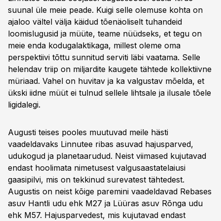
suunal üle meie peade. Kuigi selle olemuse kohta on
ajaloo vältel välja käidud tõenäoliselt tuhandeid
loomislugusid ja müüte, teame nüüdseks, et tegu on
meie enda kodu­galaktikaga, millest oleme oma
perspektiivi tõttu sunnitud serviti läbi vaatama. Selle
helendav triip on miljardite kaugete tähtede kollektiivne
müriaad. Vahel on huvitav ja ka valgustav mõelda, et
ükski iidne müüt ei tulnud sellele lihtsale ja ilusale tõele
ligidalegi.
Augusti teises pooles muutuvad meile hästi
vaadeldavaks Linnutee ribas asuvad hajus­parved,
udukogud ja planetaarudud. Neist viimased kujutavad
endast hoolimata nimetusest valgusaastatelaiusi
gaasipilvi, mis on tekkinud surevatest tähtedest.
Augustis on neist kõige paremini vaadeldavad Rebases
asuv Hantli udu ehk M27 ja Lüüras asuv Rõnga udu
ehk M57. Hajusparvedest, mis kujutavad endast