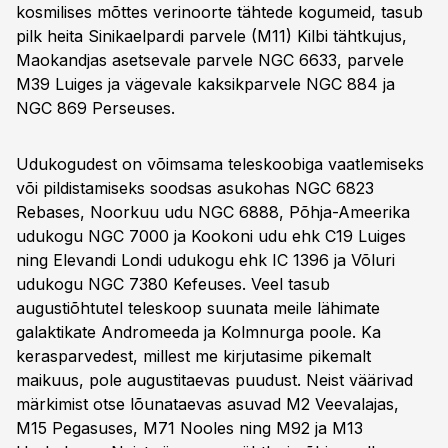
kosmilises mõttes verinoorte tähtede kogumeid, tasub
pilk heita Sinikaelpardi parvele (M11) Kilbi tähtkujus,
Maokandjas asetsevale parvele NGC 6633, parvele
M39 Luiges ja vägevale kaksik­parvele NGC 884 ja
NGC 869 Perseuses.
Udukogudest on võimsama teleskoobiga vaatlemiseks
või pildistamiseks soodsas asu­kohas NGC 6823
Rebases, Noorkuu udu NGC 6888, Põhja-Ameerika
udukogu NGC 7000 ja Kookoni udu ehk C19 Luiges
ning Elevandi Londi udu­kogu ehk IC 1396 ja Võluri
udukogu NGC 7380 Kefeuses. Veel tasub
augustiõhtutel teleskoop suunata meile lähimate
galaktikate Andro­meeda ja Kolmnurga poole. Ka
keras­parvedest, millest me kirjutasime pikemalt
maikuus, pole augustitaevas puudust. Neist väärivad
märkimist otse lõunataevas asuvad M2 Veevalajas,
M15 Pegasuses, M71 Nooles ning M92 ja M13