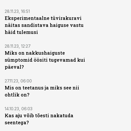
28.11.23, 16:51
Eksperimentaalne tüvirakuravi
näitas sandistava haiguse vastu
häid tulemusi
28.11.23, 12:27
Miks on nakkushaiguste
sümptomid öösiti tugevamad kui
päeval?
27.11.23, 06:00
Mis on teetanus ja miks see nii
ohtlik on?
14.10.23, 06:03
Kas aju võib tõesti nakatuda
seentega?