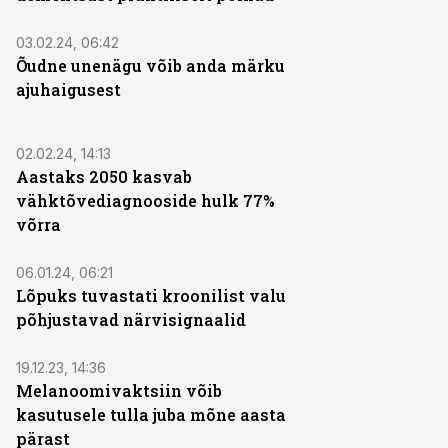
03.02.24, 06:42
Õudne unenägu võib anda märku
ajuhaigusest
02.02.24, 14:13
Aastaks 2050 kasvab
vähktõvediagnooside hulk 77%
võrra
06.01.24, 06:21
Lõpuks tuvastati kroonilist valu
põhjustavad närvisignaalid
19.12.23, 14:36
Melanoomivaktsiin võib
kasutusele tulla juba mõne aasta
pärast