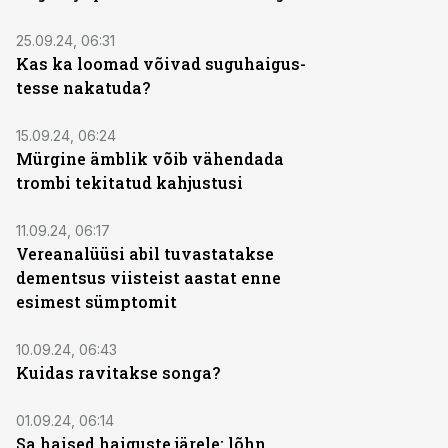
25.09.24, 06:31
Kas ka loomad võivad suguhaigus­
tesse nakatuda?
15.09.24, 06:24
Mürgine ämblik võib vähendada
trombi tekitatud kahjustusi
11.09.24, 06:17
Vereanalüüsi abil tuvastatakse
dementsus viisteist aastat enne
esimest sümptomit
10.09.24, 06:43
Kuidas ravitakse songa?
01.09.24, 06:14
Sa haised haiguste järele: lõhn