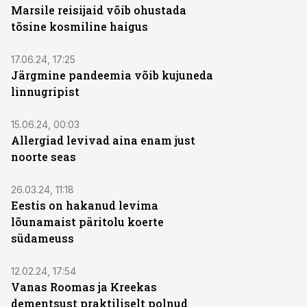
Marsile reisijaid võib ohustada
tõsine kosmiline haigus
17.06.24, 17:25
Järgmine pandeemia võib kujuneda
linnugripist
15.06.24, 00:03
Allergiad levivad aina enam just
noorte seas
26.03.24, 11:18
Eestis on hakanud levima
lõunamaist päritolu koerte
südameuss
12.02.24, 17:54
Vanas Roomas ja Kreekas
dementsust praktiliselt polnud