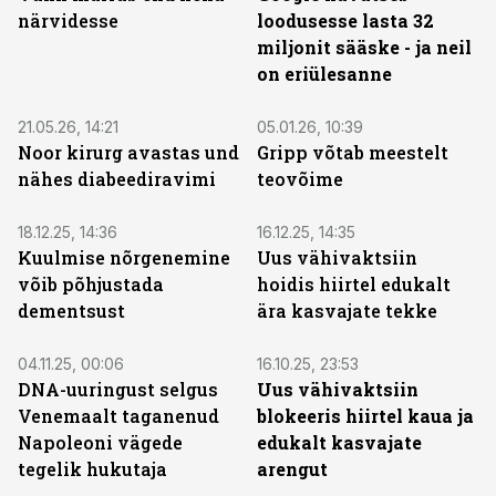
närvidesse
loodusesse lasta 32
miljonit sääske - ja neil
on eriülesanne
21.05.26, 14:21
05.01.26, 10:39
Noor kirurg avastas und
Gripp võtab meestelt
nähes diabeediravimi
teovõime
18.12.25, 14:36
16.12.25, 14:35
Kuulmise nõrgenemine
Uus vähivaktsiin
võib põhjustada
hoidis hiirtel edukalt
dementsust
ära kasvajate tekke
04.11.25, 00:06
16.10.25, 23:53
DNA-uuringust selgus
Uus vähivaktsiin
Venemaalt taganenud
blokeeris hiirtel kaua ja
Napoleoni vägede
edukalt kasvajate
tegelik hukutaja
arengut