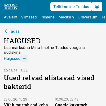
Telli Imeline Teadus
Avaleht
Viimased
Inimene
Meditsiin
Universum
Te
Tagasi
HAIGUSED
Lisa märksõna Minu Imeline Teadus voogu ja
uudiskirja
Haigused
30.06.26, 16:44
Uued relvad alistavad visad
bakterid
23.06.26, 10:29
10.06.26, 22:43
Vähk murrab end keha
Google kavatseb