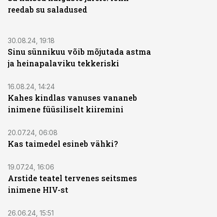
reedab su saladused
30.08.24, 19:18
Sinu sünnikuu võib mõjutada astma
ja heinapalaviku tekkeriski
16.08.24, 14:24
Kahes kindlas vanuses vananeb
inimene füüsiliselt kiiremini
20.07.24, 06:08
Kas taimedel esineb vähki?
19.07.24, 16:06
Arstide teatel tervenes seitsmes
inimene HIV-st
26.06.24, 15:51