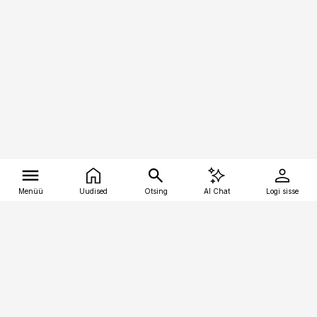
Menüü
Uudised
Otsing
AI Chat
Logi sisse
Vana-Lõuna 39/1, 19094 Tallinn
(+372) 667 0111
tellimiskeskus@aripaev.ee