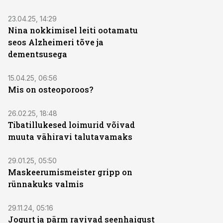
23.04.25, 14:29
Nina nokkimisel leiti ootamatu
seos Alzheimeri tõve ja
dementsusega
15.04.25, 06:56
Mis on osteoporoos?
26.02.25, 18:48
Tibatillukesed loimurid võivad
muuta vähiravi talutavamaks
29.01.25, 05:50
Maskeerumismeister gripp on
rünnakuks valmis
29.11.24, 05:16
Jogurt ja pärm ravivad seenhaigust