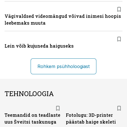
Vägivaldsed videomängud võivad inimesi hoopis
leebemaks muuta
Lein võib kujuneda haiguseks
Rohkem psühholoogiast
TEHNOLOOGIA
Teemandid on teadlaste
Fotolugu: 3D-printer
uus Šveitsi taskunuga
päästab haige skeleti