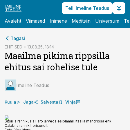
Telli Imeline Teadus
Avaleht
Viimased
Inimene
Meditsiin
Universum
Te
cebook
cebook
Tagasi
Twitter)
Twitter)
EHITISED
13.08.25, 18:14
Maailma pikima rippsilla
kedIn
kedIn
ehitus sai rohelise tule
ail
ail
k
k
Imeline Teadus
Kuula
Jaga
Salvesta
Vihja
Sitsiilia rannikuala Faro järvega esiplaanil, Itaalia mandriosa ehk
Calabria rannik horisondil.
Foto:
Yara Nardi