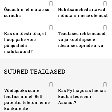
Õudusfilm ehmatab su
Nukitsamehed aitavad
surnuks
mõista inimese olemust
Kas on tõesti tõsi, et
Teadlased rehkendasid
hoop pähe võib
välja koolilapsele
põhjustada
ideaalse sõprade arvu
mälukaotust?
SUURED TEADLASED
Võidujooks suure
Kas Pythagoras laenas
leiutise nimel: Bell
kuulsa teoreemi
patentis telefoni enne
Aasiast?
konkurente