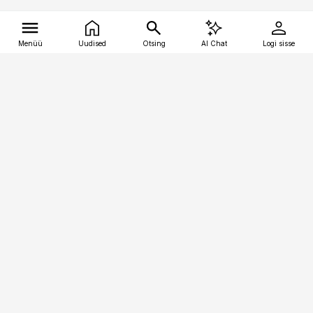
Menüü
Uudised
Otsing
AI Chat
Logi sisse
Vana-Lõuna 39/1, 19094 Tallinn
(+372) 667 0111
tellimiskeskus@aripaev.ee
Telli Imeline Teadus
Uudiskirjad
Kontakt
Sisu kasutamisõigused
Ajakirjaniku
eetikakoodeks
Üldtingimused
Privaatsustingimused
Küpsiste poliitika
KKK
Eesti Meediaettevõtete
Eelistuste haldamine