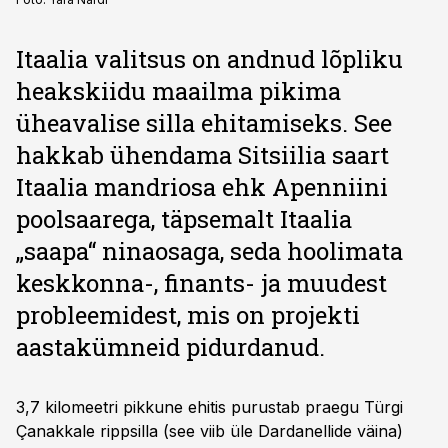
Itaalia valitsus on andnud lõpliku
heakskiidu maailma pikima
üheavalise silla ehitamiseks. See
hakkab ühendama Sitsiilia saart
Itaalia mandriosa ehk Apenniini
poolsaarega, täpsemalt Itaalia
„saapa“ ninaosaga, seda hoolimata
keskkonna-, finants- ja muudest
probleemidest, mis on projekti
aastakümneid pidurdanud.
3,7 kilomeetri pikkune ehitis purustab praegu Türgi
Çanakkale rippsilla (see viib üle Dardanellide väina)