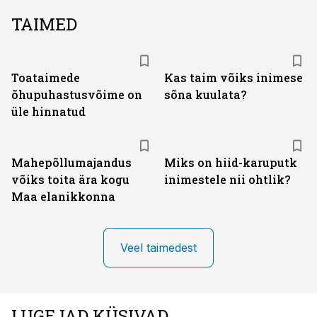
TAIMED
Toataimede
Kas taim võiks inimese
õhupuhastusvõime on
sõna kuulata?
üle hinnatud
Mahepõllumajandus
Miks on hiid-karuputk
võiks toita ära kogu
inimestele nii ohtlik?
Maa elanikkonna
Veel taimedest
LUGEJAD KÜSIVAD