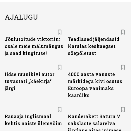
AJALUGU
Jõulutoitude viktoriin:
Teadlased jäljendasid
osale meie mälumängus
Karulas keskaegset
ja saad kingituse!
söepõletust
Iidse ruunikivi autor
4000 aasta vanuste
tuvastati „käekirja“
märkidega kivi osutus
järgi
Euroopa vanimaks
kaardiks
Rauaaja Inglismaal
Kanderakett Saturn V:
kehtis naiste ülemvõim
sakslaste salarelva
järglane aitas inimese