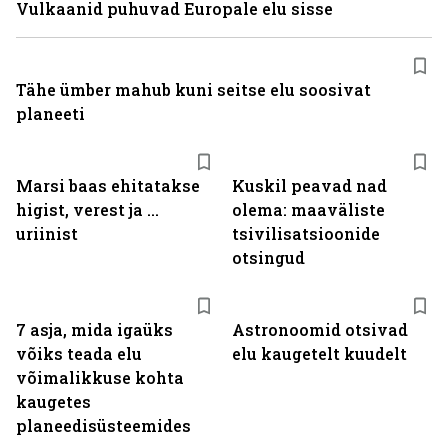
Vulkaanid puhuvad Europale elu sisse
Tähe ümber mahub kuni seitse elu soosivat
planeeti
Marsi baas ehitatakse
Kuskil peavad nad
higist, verest ja ...
olema: maaväliste
uriinist
tsivilisatsioonide
otsingud
7 asja, mida igaüks
Astronoomid otsivad
võiks teada elu
elu kaugetelt kuudelt
võimalikkuse kohta
kaugetes
planeedisüsteemides