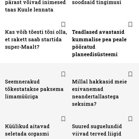
pärast võivad inimesed
soodsaid tingimusi
taas Kuule lennata
Kas võib tõesti tõsi olla,
Teadlased avastasid
et rakett saab startida
kummalise pea peale
super-Maalt?
pööratud
planeedisüsteemi
Seemnerakud
Millal hakkasid meie
tõkestatakse paksema
esivanemad
limamüüriga
neandertallastega
seksima?
Küülikud aitavad
Suured suguelundid
seletada orgasmi
viivad terved liigid