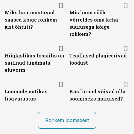
Miks hammustavad
Mis loom sööb
sääsed kõige rohkem
võrreldes oma keha
just õhtuti?
suurusega kõige
rohkem?
Hiiglaslikus fossiilis on
Teadlased plagieerivad
säilinud tundmatu
loodust
eluvorm
Loomade nutikas
Kas linnud võivad olla
lisavarustus
söömiseks mürgised?
Rohkem loomadest