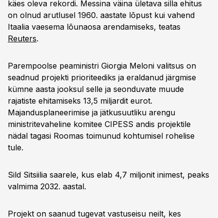
käes oleva rekordi. Messina väina ületava silla ehitus
on olnud arutlusel 1960. aastate lõpust kui vahend
Itaalia vaesema lõunaosa arendamiseks, teatas
Reuters
.
Parempoolse peaministri Giorgia Meloni valitsus on
seadnud projekti prioriteediks ja eraldanud järgmise
kümne aasta jooksul selle ja seonduvate muude
rajatiste ehitamiseks 13,5 miljardit eurot.
Majandusplaneerimise ja jätkusuutliku arengu
ministritevaheline komitee CIPESS andis projektile
nädal tagasi Roomas toimunud kohtumisel rohelise
tule.
Sild Sitsiilia saarele, kus elab 4,7 miljonit inimest, peaks
valmima 2032. aastal.
Projekt on saanud tugevat vastuseisu neilt, kes