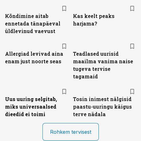
Kõndimine aitab
Kas keelt peaks
ennetada tänapäeval
harjama?
üldlevinud vaevust
Allergiad levivad aina
Teadlased uurisid
enam just noorte seas
maailma vanima naise
tugeva tervise
tagamaid
Uus uuring selgitab,
Tosin inimest nälgisid
miks universaalsed
paastu-uuringu käigus
dieedid ei toimi
terve nädala
Rohkem tervisest