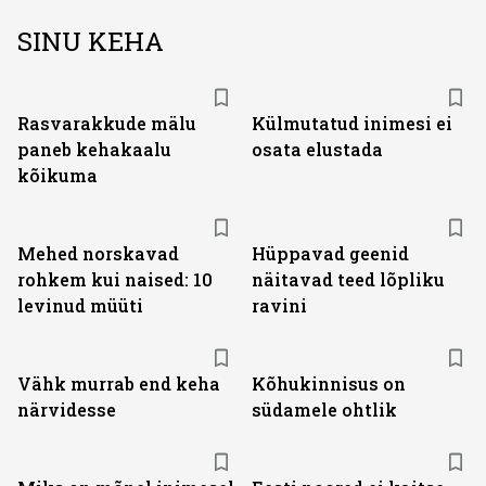
SINU KEHA
Rasvarakkude mälu
Külmutatud inimesi ei
paneb kehakaalu
osata elustada
kõikuma
Mehed norskavad
Hüppavad geenid
rohkem kui naised: 10
näitavad teed lõpliku
levinud müüti
ravini
Vähk murrab end keha
Kõhukinnisus on
närvidesse
südamele ohtlik