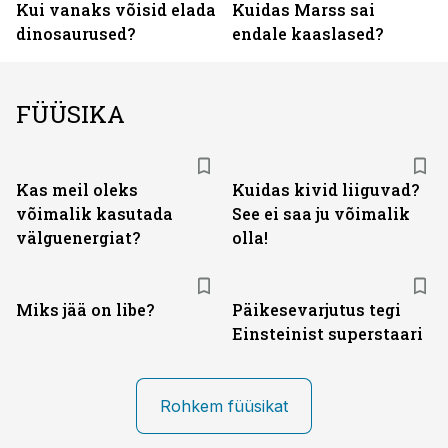
Kui vanaks võisid elada
Kuidas Marss sai
dinosaurused?
endale kaaslased?
FÜÜSIKA
Kas meil oleks
Kuidas kivid liiguvad?
võimalik kasutada
See ei saa ju võimalik
välguenergiat?
olla!
Miks jää on libe?
Päikesevarjutus tegi
Einsteinist superstaari
Rohkem füüsikat