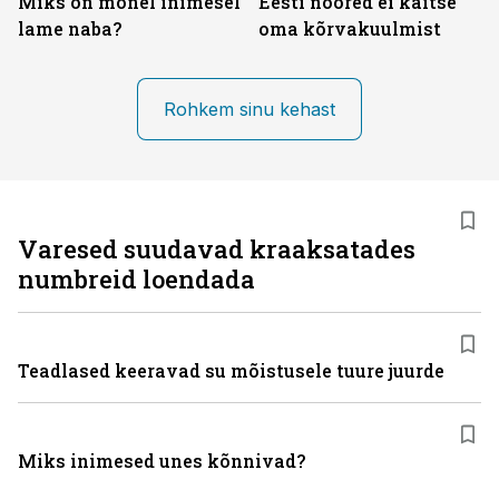
Miks on mõnel inimesel
Eesti noored ei kaitse
lame naba?
oma kõrvakuulmist
Rohkem sinu kehast
Varesed suudavad kraaksatades
numbreid loendada
Teadlased keeravad su mõistusele tuure juurde
Miks inimesed unes kõnnivad?