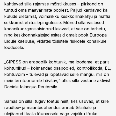
kahtlevad silla rajamise mõistlikkuses – piirkond on
tuntud oma maavärinate poolest. Paljud kardavad ka
kulude ületamist, võimalikku keskkonnakahju ja maffia
sekkumist ehituslepingutesse. Mõned silla vastased
kodanikuorganisatsioonid leiavad, et see on tarbetu,
ning keskkonnakaitsjad esitasid omalt poolt Euroopa
Liidule kaebuse, viidates tõsistele riskidele kohalikule
loodusele.
„CIPESS on erapoolik kohtunik, me loodame, et päris
kohtunikud – kolmandad osapooled, kontrollikoda, EL,
kohtuvõim – tulevad ja lõpetavad selle mängu, mis on
meie territooriumile hävitav,“ ütles silla vastane aktivist
Daniele Ialacqua Reutersile.
Samas on sillal tugev toetus neilt, kes usuvad, et kiire
raudtee- ja maanteeühendus annab Sitsiiliale ja
ülejäänud Itaalia lõunaosale väga vajaliku tõuke.