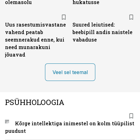
olemasolu
hukatusse
Uus rasestumisvastane
Suured leiutised:
vahend peatab
beebipill andis naistele
seemnerakud enne, kui
vabaduse
need munarakuni
jõuavad
Veel sel teemal
PSÜHHOLOOGIA
Kõrge intellektiga inimestel on kolm tüüpilist
puudust