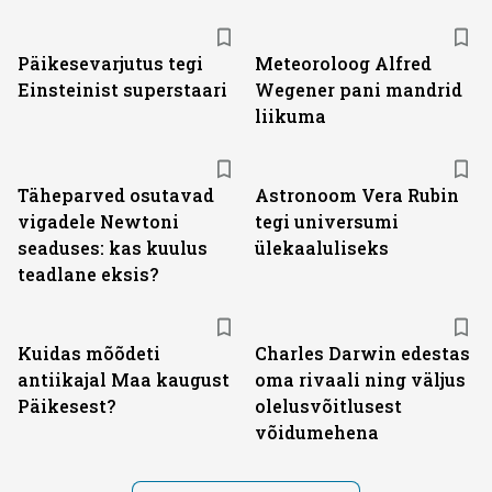
Päikesevarjutus tegi
Meteoroloog Alfred
Einsteinist superstaari
Wegener pani mandrid
liikuma
Täheparved osutavad
Astronoom Vera Rubin
vigadele Newtoni
tegi universumi
seaduses: kas kuulus
ülekaaluliseks
teadlane eksis?
Kuidas mõõdeti
Charles Darwin edestas
antiikajal Maa kaugust
oma rivaali ning väljus
Päikesest?
olelusvõitlusest
võidumehena