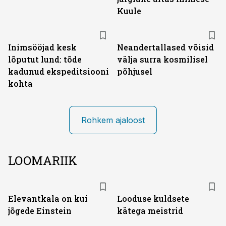
Kuule
Inimsööjad kesk
Neandertallased võisid
lõputut lund: tõde
välja surra kosmilisel
kadunud ekspeditsiooni
põhjusel
kohta
Rohkem ajaloost
LOOMARIIK
Elevantkala on kui
Looduse kuldsete
jõgede Einstein
kätega meistrid