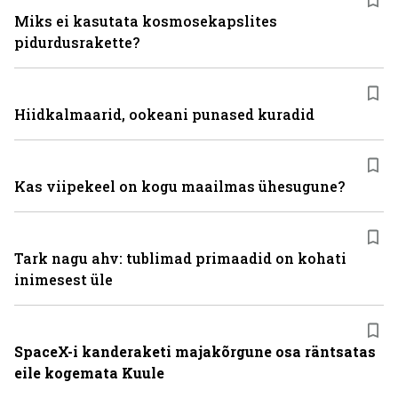
Miks ei kasutata kosmosekapslites
pidurdusrakette?
Hiidkalmaarid, ookeani punased kuradid
Kas viipekeel on kogu maailmas ühesugune?
Tark nagu ahv: tublimad primaadid on kohati
inimesest üle
SpaceX-i kanderaketi majakõrgune osa räntsatas
eile kogemata Kuule