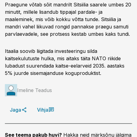
Praegune võtab sõit mandrilt Sitsiilia saarele umbes 20
minutit, millele lisandub tippajal pardale- ja
maaleminek, mis võib kokku võtta tunde. Sitsiilia ja
mandri vahel liikuvad rongid pannakse praegu samuti
parvlaevadele, see protsess kestab umbes kaks tundi.
Itaalia soovib liigitada investeeringu silda
kaitsekulutuste hulka, mis aitaks täita NATO riikide
lubadust suurendada kaitse-eelarveid 2035. aastaks
5% juurde sisemajanduse koguproduktist.
Imeline Teadus
Jaga
Vihja
See teema pakub huvi?
Hakka neid märksõnu jälgima