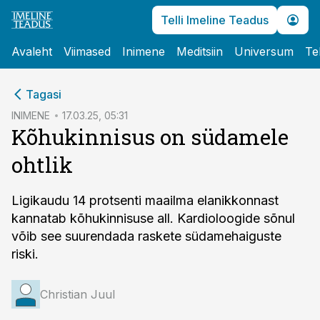
Telli Imeline Teadus
Avaleht
Viimased
Inimene
Meditsiin
Universum
Te
cebook
Tagasi
Twitter)
INIMENE
17.03.25, 05:31
Kõhukinnisus on südamele
kedIn
ohtlik
ail
k
Ligikaudu 14 protsenti maailma elanikkonnast
kannatab kõhukinnisuse all. Kardioloogide sõnul
võib see suurendada raskete südamehaiguste
riski.
Christian Juul