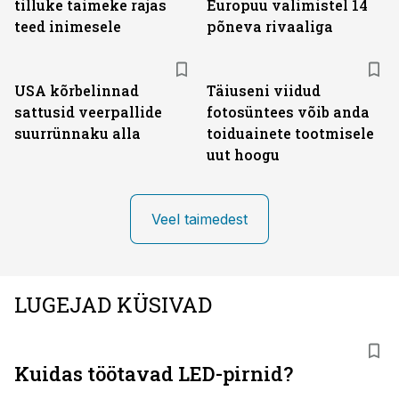
tilluke taimeke rajas
Europuu valimistel 14
teed inimesele
põneva rivaaliga
USA kõrbelinnad
Täiuseni viidud
sattusid veerpallide
fotosüntees võib anda
suurrünnaku alla
toiduainete tootmisele
uut hoogu
Veel taimedest
LUGEJAD KÜSIVAD
Kuidas töötavad LED-pirnid?