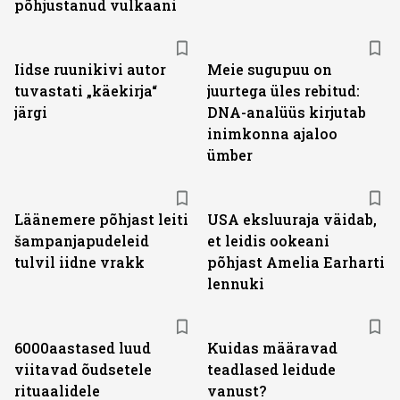
põhjustanud vulkaani
Iidse ruunikivi autor
Meie sugu­puu on
tuvastati „käekirja“
juurtega üles rebitud:
järgi
DNA-analüüs kirjutab
inimkonna ajaloo
ümber
Läänemere põhjast leiti
USA eksluuraja väidab,
šampanjapudeleid
et leidis ookeani
tulvil iidne vrakk
põhjast Amelia Earharti
lennuki
6000aastased luud
Kuidas määravad
viitavad õudsetele
teadlased leidude
rituaalidele
vanust?