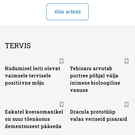
Kõik artiklid
TERVIS
Kudumisel leiti olevat
Tehisaru arvutab
vaimsele tervisele
portree põhjal välja
positiivne mõju
inimese bioloogilise
vanuse
Eakatel koeraomanikel
Dracula prototüüp
on suur tõenäosus
valas veriseid pisaraid
dementsusest pääseda