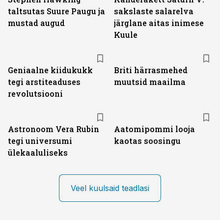
taltsutas Suure Paugu ja
sakslaste salarelva
mustad augud
järglane aitas inimese
Kuule
Geniaalne kiidukukk
Briti härrasmehed
tegi arstiteaduses
muutsid maailma
revolutsiooni
Astronoom Vera Rubin
Aatomipommi looja
tegi universumi
kaotas soosingu
ülekaaluliseks
Veel kuulsaid teadlasi