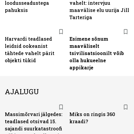
loodusseadustega
vahelt: intervjuu
pahuksis
maavälise elu uurija Jill
Tarteriga
Harvardi teadlased
Esimene sõnum
leidsid ookeanist
maaväliselt
tähtede vahelt pärit
tsivilisatsioonilt võib
objekti tükid
olla hukueelne
appikarje
AJALUGU
Massimõrvari jälgedes:
Miks on ringis 360
teadlased otsivad 15.
kraadi?
sajandi suurkatastroofi