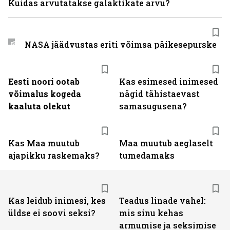
Kuidas arvutatakse galaktikate arvu?
NASA jäädvustas eriti võimsa päikesepurske
Eesti noori ootab
Kas esimesed inimesed
võimalus kogeda
nägid tähistaevast
kaaluta olekut
samasugusena?
Kas Maa muutub
Maa muutub aeglaselt
ajapikku raskemaks?
tumedamaks
Kas leidub inimesi, kes
Teadus linade vahel:
üldse ei soovi seksi?
mis sinu kehas
armumise ja seksimise