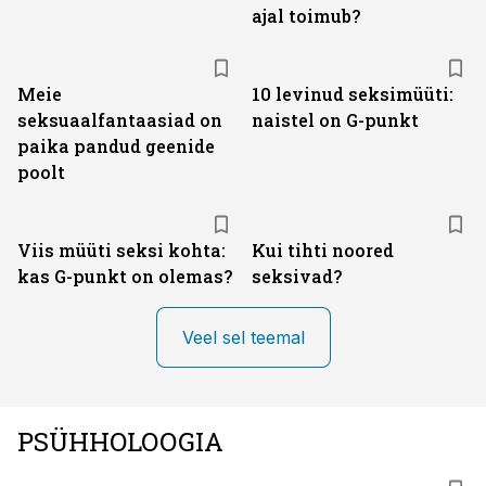
ajal toimub?
Meie
10 levinud seksimüüti:
seksuaalfantaasiad on
naistel on G-punkt
paika pandud geenide
poolt
Viis müüti seksi kohta:
Kui tihti noored
kas G-punkt on olemas?
seksivad?
Veel sel teemal
PSÜHHOLOOGIA