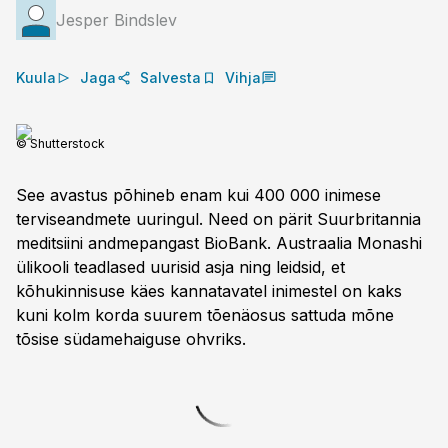
Jesper Bindslev
Kuula
Jaga
Salvesta
Vihja
© Shutterstock
See avastus põhineb enam kui 400 000 inimese
terviseandmete uuringul. Need on pärit Suurbritannia
meditsiini andmepangast BioBank. Austraalia Monashi
ülikooli teadlased uurisid asja ning leidsid, et
kõhukinnisuse käes kannatavatel inimestel on kaks
kuni kolm korda suurem tõenäosus sattu­da mõne
tõsise südamehaiguse ohvriks.