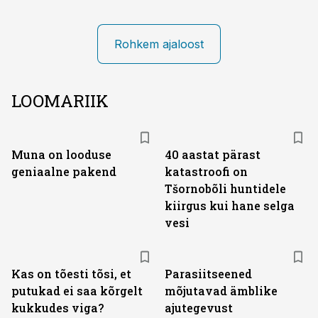
Rohkem ajaloost
LOOMARIIK
Muna on looduse
40 aastat pärast
geniaalne pakend
katastroofi on
Tšornobõli huntidele
kiirgus kui hane selga
vesi
Kas on tõesti tõsi, et
Parasiitseened
putukad ei saa kõrgelt
mõjutavad ämblike
kukkudes viga?
ajutegevust