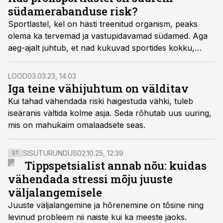
tekkimise puhul.
südamerabanduse risk?
Sportlastel, kel on hästi treenitud organism, peaks
olema ka tervemad ja vastupidavamad südamed. Aga
aeg-ajalt juhtub, et nad kukuvad sportides kokku,
kuna süda ütleb üles, ja isegi telekaamerate ees - nagu
juhtus pildil oleva Taani jalgpalluri Christian Erikseniga,
LOOD
03.03.23, 14:03
keda tabas südamerike 2021. aasta suvel EM-il
Iga teine vähijuhtum on välditav
mängus Soomega. Kas profisportlaste süda on
Kui tahad vähendada riski haigestuda vähki, tuleb
haavatavam kui tavainimese oma?
iseäranis vältida kolme asja. Seda rõhutab uus uuring,
mis on mahukaim omalaadsete seas.
SISUTURUNDUS
02.10.25, 12:39
ST
Tippspetsialist annab nõu: kuidas
vähendada stressi mõju juuste
väljalangemisele
Juuste väljalangemine ja hõrenemine on tõsine ning
levinud probleem nii naiste kui ka meeste jaoks.