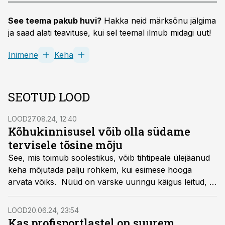
See teema pakub huvi?
Hakka neid märksõnu jälgima
ja saad alati teavituse, kui sel teemal ilmub midagi uut!
Inimene
Keha
SEOTUD LOOD
LOOD
27.08.24, 12:40
Kõhukinnisusel võib olla südame
tervisele tõsine mõju
See, mis toimub soolestikus, võib tihtipeale ülejäänud
keha mõjutada palju rohkem, kui esimese hooga
arvata võiks. Nüüd on värske uuringu käigus leitud, et
kõhukinnisus on tavaline, kuid alahinnatud riskitegur
südame-veresoonkonna probleemide, sealhulgas
LOOD
20.06.24, 23:54
südamerabanduse, südamepuudulikkuse või insuldi
Kas profisportlastel on suurem