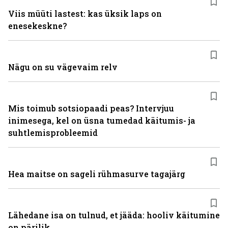
Viis müüti lastest: kas üksik laps on
enesekeskne?
Nägu on su vägevaim relv
Mis toimub sotsiopaadi peas? Intervjuu
inimesega, kel on üsna tumedad käitumis- ja
suhtlemisprobleemid
Hea maitse on sageli rühmasurve tagajärg
Lähedane isa on tulnud, et jääda: hooliv käitumine
on pärilik