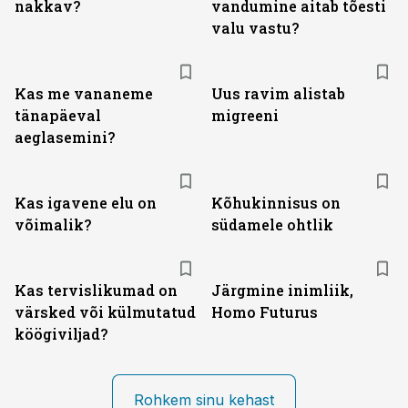
nakkav?
vandumine aitab tõesti
valu vastu?
Kas me vananeme
Uus ravim alistab
tänapäeval
migreeni
aeglasemini?
Kas igavene elu on
Kõhukinnisus on
võimalik?
südamele ohtlik
Kas tervislikumad on
Järgmine inimliik,
värsked või külmutatud
Homo Futurus
köögiviljad?
Rohkem sinu kehast