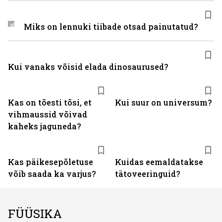
Miks on lennuki tiibade otsad painutatud?
Kui vanaks võisid elada dinosaurused?
Kas on tõesti tõsi, et
Kui suur on universum?
vihmaussid võivad
kaheks jaguneda?
Kas päikesepõletuse
Kuidas eemaldatakse
võib saada ka varjus?
tätoveeringuid?
FÜÜSIKA