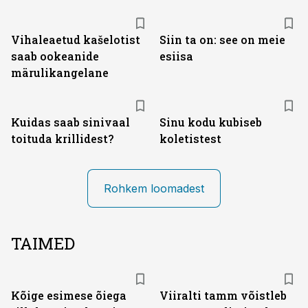
Vihaleaetud kašelotist
Siin ta on: see on meie
saab ookeanide
esiisa
märulikangelane
Kuidas saab sinivaal
Sinu kodu kubiseb
toituda krillidest?
koletistest
Rohkem loomadest
TAIMED
Kõige esimese õiega
Viiralti tamm võistleb