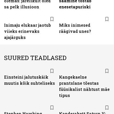
olemas: järelikult oled
saamine tõstab
sa pelk illusioon
enesetapuriski
Inimaju elukaar jaotub
Miks inimesed
viieks erinevaks
räägivad unes?
ajajärguks
SUURED TEADLASED
Einsteini jalutuskäik
Kangekaelne
muutis kõik suhteliseks
prantslane tõestas
füüsikalist nähtust mäe
tipus
Stephen Hawking
Kanderakett Saturn V: