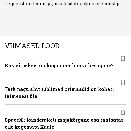
Tegemist on teemaga, mis tekitab palju masendust ja
ebakindlust ning mõjub negatiivselt elukvaliteedile. Mis
on kõige efektiivseim viis peatada juuste väljalangemine
ning juuksed taas tihedaks ja tugevaks saada?
VIIMASED LOOD
Kas viipekeel on kogu maailmas ühesugune?
Tark nagu ahv: tublimad primaadid on kohati
inimesest üle
SpaceX-i kanderaketi majakõrgune osa räntsatas
eile kogemata Kuule