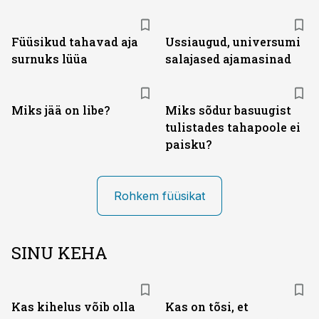
Füüsikud tahavad aja
Ussiaugud, universumi
surnuks lüüa
salajased ajamasinad
Miks jää on libe?
Miks sõdur basuugist
tulistades tahapoole ei
paisku?
Rohkem füüsikat
SINU KEHA
Kas kihelus võib olla
Kas on tõsi, et