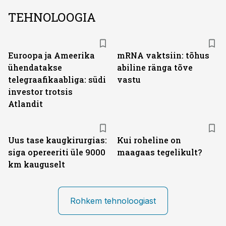
TEHNOLOOGIA
Euroopa ja Ameerika
mRNA vaktsiin: tõhus
ühendatakse
abiline ränga tõve
telegraafikaabliga: südi
vastu
investor trotsis
Atlandit
Uus tase kaugkirurgias:
Kui roheline on
siga opereeriti üle 9000
maagaas tegelikult?
km kauguselt
Rohkem tehnoloogiast