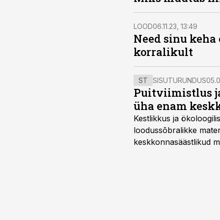
LOOD
06.11.23, 13:49
Need sinu keha o
korralikult
ST
SISUTURUNDUS
05.0
Puitviimistlus j
üha enam keskk
Kestlikkus ja ökoloogil
loodussõbralikke mater
keskkonnasäästlikud mate
–mugavuse?