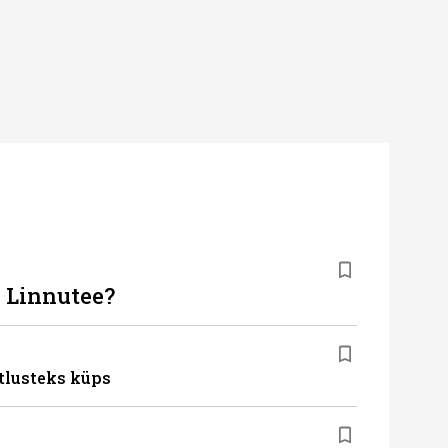
b Linnutee?
tlusteks küps