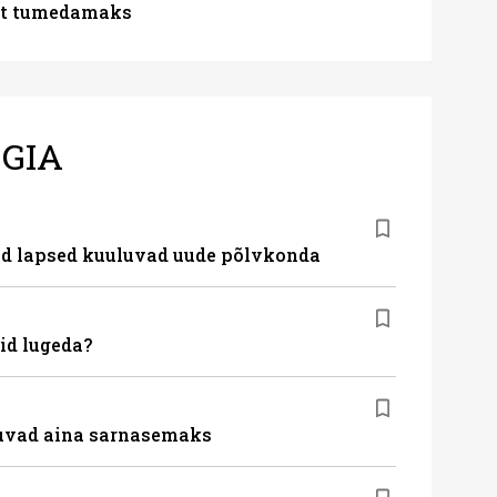
lt tumedamaks
GIA
nud lapsed kuuluvad uude põlvkonda
id lugeda?
uvad aina sarnasemaks