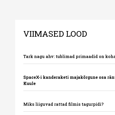
VIIMASED LOOD
Tark nagu ahv: tublimad primaadid on koha
SpaceX-i kanderaketi majakõrgune osa rän
Kuule
Miks liiguvad rattad filmis tagurpidi?