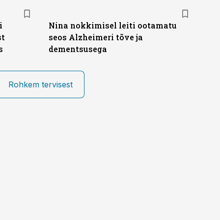
i
Nina nokkimisel leiti ootamatu
st
seos Alzheimeri tõve ja
s
dementsusega
Rohkem tervisest