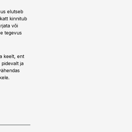
uus elutseb
katt kinnitub
rjata või
ee tegevus
 keelt, ent
pidevalt ja
 vähendas
kele.