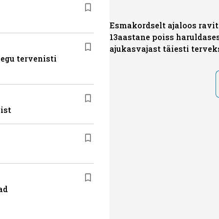
Esmakordselt ajaloos ravit
13aastane poiss haruldase
ajukasvajast täiesti tervek
egu tervenisti
ist
ad