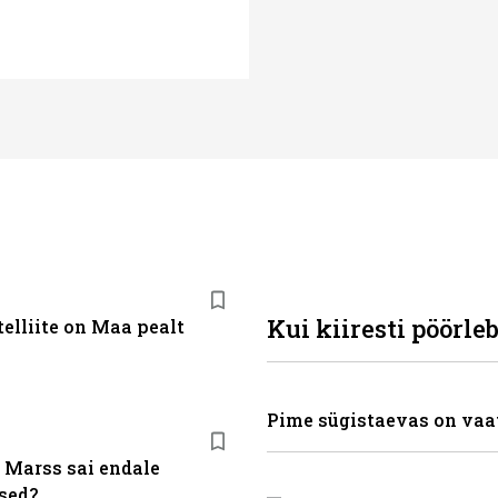
Kui kiiresti pöörle
elliite on Maa pealt
Pime sügistaevas on vaa
 Marss sai endale
sed?