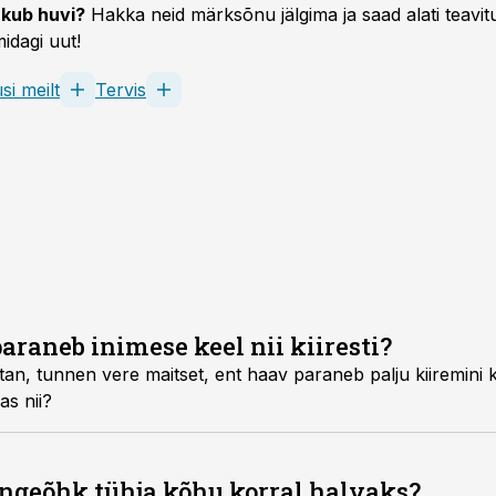
kub huvi?
Hakka neid märksõnu jälgima ja saad alati teavitu
idagi uut!
si meilt
Tervis
araneb inimese keel nii kiiresti?
, tunnen vere maitset, ent haav paraneb palju kiiremini ku
as nii?
ngeõhk tühja kõhu korral halvaks?