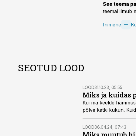
See teema pa
teemal ilmub m
Inimene
Kü
SEOTUD LOOD
LOOD
31.10.23, 05:55
Miks ja kuidas p
Kui ma keelde hammustan
põlve katki kukun. Kuid
LOOD
06.04.24, 07:43
Miks muutub hi