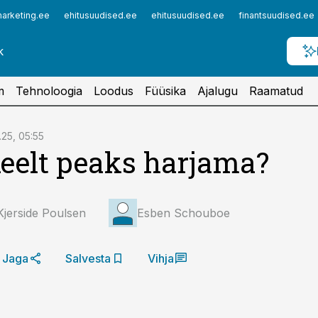
arketing.ee
ehitusuudised.ee
ehitusuudised.ee
finantsuudised.ee
m
Tehnoloogia
Loodus
Füüsika
Ajalugu
Raamatud
.25, 05:55
eelt peaks harjama?
jerside Poulsen
Esben Schouboe
Jaga
Salvesta
Vihja