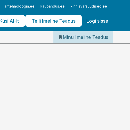
Iseteenindus
aritehnoloogia.ee
kaubandus.ee
kinnisvarauudised.ee
logistika
Telli Imeline Teadus
Küsi AI-lt
Telli Imeline Teadus
Logi sisse
Minu Imeline Teadus