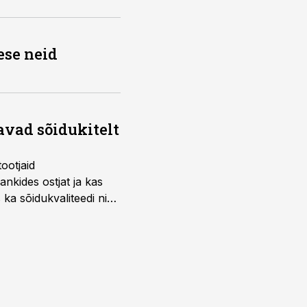
ese neid
avad sõidukitelt
ootjaid
nkides ostjat ja kas
 ka sõidukvaliteedi ning