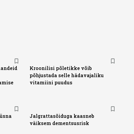
handeid
Kroonilisi põletikke võib
põhjustada selle hädavajaliku
tamise
vitamiini puudus
 üsna
Jalgrattasõiduga kaasneb
väiksem dementsusrisk