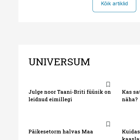
Kõik artiklid
UNIVERSUM
Julge noor Taani-Briti füüsik on
Kas sat
leidnud eimillegi
näha?
Päikesetorm halvas Maa
Kuidas
kaasla