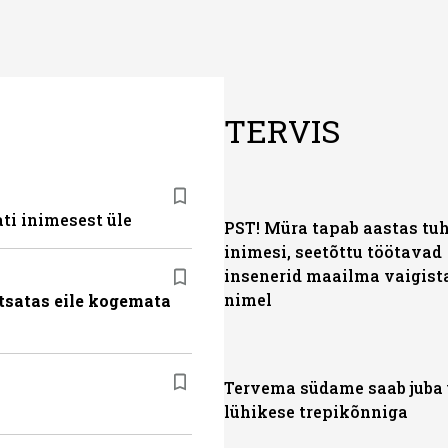
TERVIS
ti inimesest üle
PST! Müra tapab aastas tu
inimesi, seetõttu töötavad
insenerid maailma vaigis
nimel
tsatas eile kogemata
Tervema südame saab juba
lühikese trepikõnniga