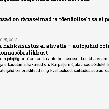
sad on räpaseimad ja tõenäoliselt sa ei p
9.25, 09:13
a nahksisustus ei ahvatle – autojuhid oot
onnasõbralikkust
isem jalajälg on jõudnud ka autotööstusesse, kus üha enam t
jale kasutama hakanud on. Kui palju mõjutab see sõidukit ha
rjalid on praktilised ning kvaliteetsed, säilitades seejuures