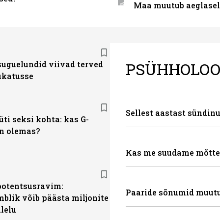
Maa muutub aeglase
PSÜHHOLOO
suguelundid viivad terved
hukatusse
Sellest aastast sündi
ti seksi kohta: kas G-
n olemas?
Kas me suudame mõtte
otentsusravim:
Paaride sõnumid muut
blik võib päästa miljonite
lelu