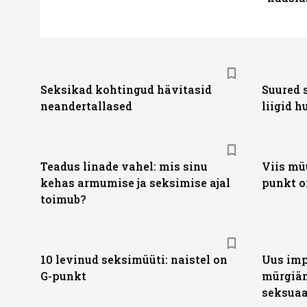
Seksikad kohtingud hävitasid
Suured 
neandertallased
liigid 
Teadus linade vahel: mis sinu
Viis müü
kehas armumise ja seksimise ajal
punkt o
toimub?
10 levinud seksimüüti: naistel on
Uus imp
G-punkt
mürgiäm
seksuaa