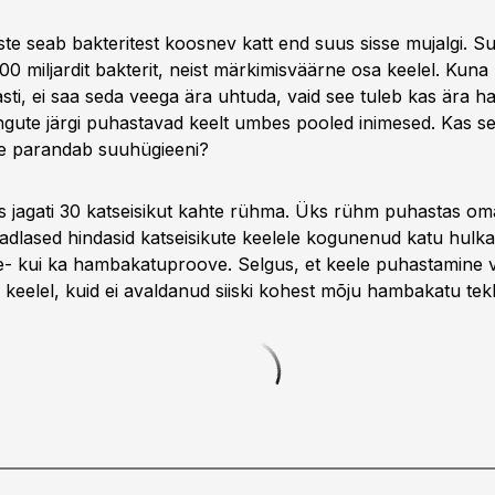
e seab bakteritest koosnev katt end suus sisse mujalgi. S
00 miljardit bakterit, neist märkimisväärne osa keelel. Kuna 
sti, ei saa seda veega ära uhtuda, vaid see tuleb kas ära ha
ngute järgi puhastavad keelt umbes pooled inime­sed. Kas s
dse parandab suuhügieeni?
 jagati 30 katse­isikut kahte rühma. Üks rühm puhastas oma
eadlased hindasid katse­isikute keelele kogunenud katu hulka 
ele- kui ka hamba­katuproove. Selgus, et keele puhastamine
 keelel, kuid ei avaldanud siiski kohest mõju hambakatu tek