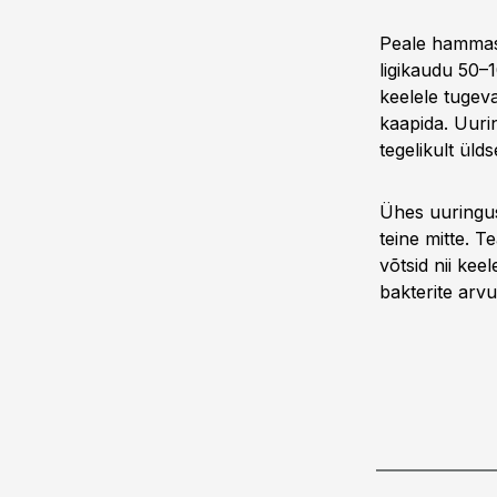
Peale hammast
ligikaudu 50–1
keelele tugeva
kaapida. Uuri
tegelikult ül
Ühes uuringus
teine mitte. T
võtsid nii ke
bakterite arvu