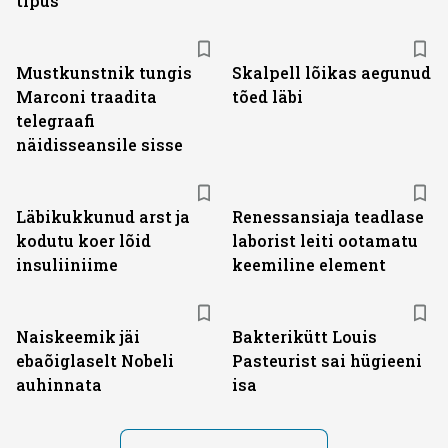
tipus
Mustkunstnik tungis
Skalpell lõikas aegunud
Marconi traadita
tõed läbi
telegraafi
näidisseansile sisse
Läbikukkunud arst ja
Renessansiaja teadlase
kodutu koer lõid
laborist leiti ootamatu
insuliiniime
keemiline element
Naiskeemik jäi
Bakterikütt Louis
ebaõiglaselt Nobeli
Pasteurist sai hügieeni
auhinnata
isa