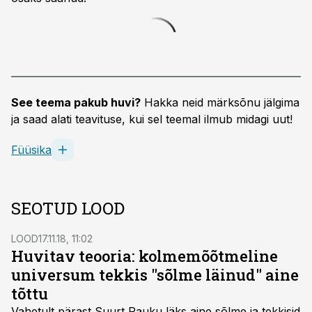
See teema pakub huvi?
Hakka neid märksõnu jälgima
ja saad alati teavituse, kui sel teemal ilmub midagi uut!
Füüsika
SEOTUD LOOD
LOOD
17.11.18, 11:02
Huvitav teooria: kolmemõõtmeline
universum tekkis "sõlme läinud" aine
tõttu
Vahetult pärast Suurt Pauku läks aine sõlme ja tekkisid