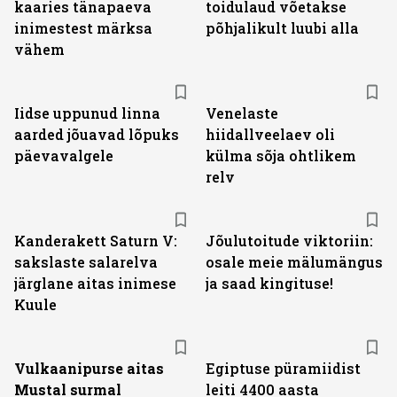
kaaries tänapaeva
toidulaud võetakse
inimestest märksa
põhjalikult luubi alla
vähem
Iidse uppunud linna
Venelaste
aarded jõuavad lõpuks
hiidallveelaev oli
päevavalgele
külma sõja ohtlikem
relv
Kanderakett Saturn V:
Jõulutoitude viktoriin:
sakslaste salarelva
osale meie mälumängus
järglane aitas inimese
ja saad kingituse!
Kuule
Vulkaanipurse aitas
Egiptuse püramiidist
Mustal surmal
leiti 4400 aasta