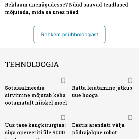
Reklaam unenägudesse? Nüüd saavad teadlased
mõjutada, mida sa unes näed
Rohkem psühholoogiast
TEHNOLOOGIA
Sotsiaalmeedia
Ratta leiutamine jätkub
sirvimine mõjutab keha
uue hooga
ootamatult niiskel moel
Uus tase kaugkirurgias:
Eestis arendati välja
siga opereeriti üle 9000
põdrajalgne robot