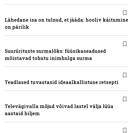
Lähedane isa on tulnud, et jääda: hooliv käitumine
on pärilik
Suurürituste surmalõks: füüsikaseadused
mõistavad tohutu inimhulga surma
Teadlased tuvastasid ideaalkallistuse retsepti
Televägivalla mõjud võivad lastel välja lüüa
aastaid hiljem