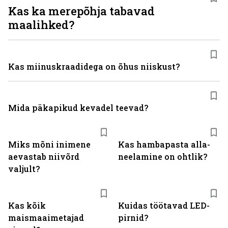
Kas ka merepõhja tabavad
maalihked?
Kas miinuskraadidega on õhus niiskust?
Mida päkapikud kevadel teevad?
Miks mõni inimene
Kas hambapasta alla­
aevastab niivõrd
neelamine on ohtlik?
valjult?
Kas kõik
Kuidas töötavad LED-
maismaaimetajad
pirnid?