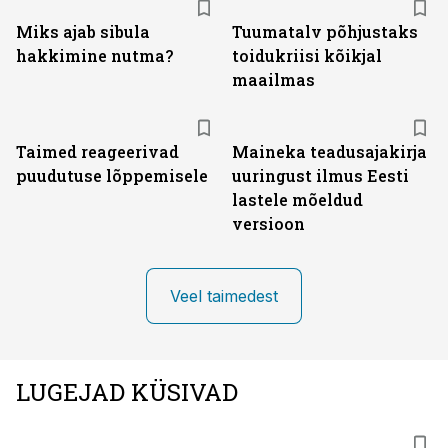
Miks ajab sibula
Tuumatalv põhjustaks
hakkimine nutma?
toidukriisi kõikjal
maailmas
Taimed reageerivad
Maineka teadusajakirja
puudutuse lõppemisele
uuringust ilmus Eesti
lastele mõeldud
versioon
Veel taimedest
LUGEJAD KÜSIVAD