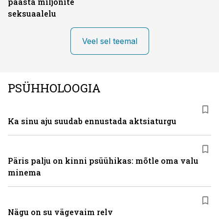
päästa miljonite
seksuaalelu
Veel sel teemal
PSÜHHOLOOGIA
Ka sinu aju suudab ennustada aktsiaturgu
Päris palju on kinni psüühikas: mõtle oma valu
minema
Nägu on su vägevaim relv