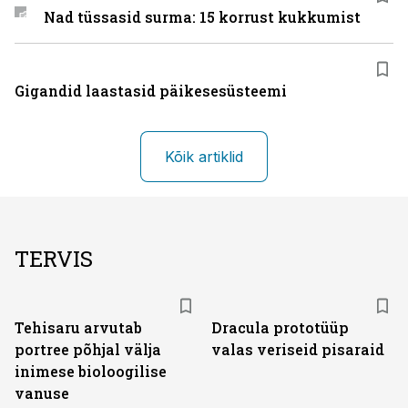
Nad tüssasid surma: 15 korrust kukkumist
Gigandid laastasid päikesesüsteemi
Kõik artiklid
TERVIS
Tehisaru arvutab
Dracula prototüüp
portree põhjal välja
valas veriseid pisaraid
inimese bioloogilise
vanuse