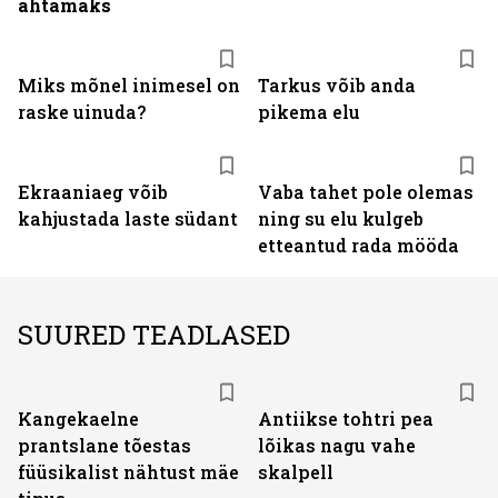
ahtamaks
Miks mõnel inimesel on
Tarkus võib anda
raske uinuda?
pikema elu
Ekraaniaeg võib
Vaba tahet pole olemas
kahjustada laste südant
ning su elu kulgeb
etteantud rada mööda
SUURED TEADLASED
Kangekaelne
Antiikse tohtri pea
prantslane tõestas
lõikas nagu vahe
füüsikalist nähtust mäe
skalpell