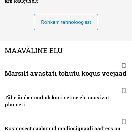
km kauguselt
Rohkem tehnoloogiast
MAAVÄLINE ELU
Marsilt avastati tohutu kogus veejääd
Tähe ümber mahub kuni seitse elu soosivat
planeeti
Kosmosest saabunud raadiosignaali aadress on