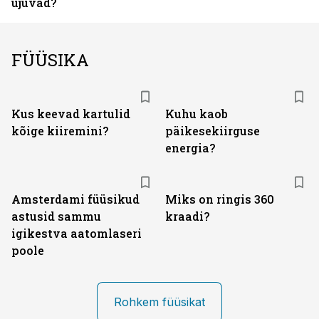
ujuvad?
FÜÜSIKA
Kus keevad kartulid
Kuhu kaob
kõige kiiremini?
päikesekiirguse
energia?
Amsterdami füüsikud
Miks on ringis 360
astusid sammu
kraadi?
igikestva aatomlaseri
poole
Rohkem füüsikat