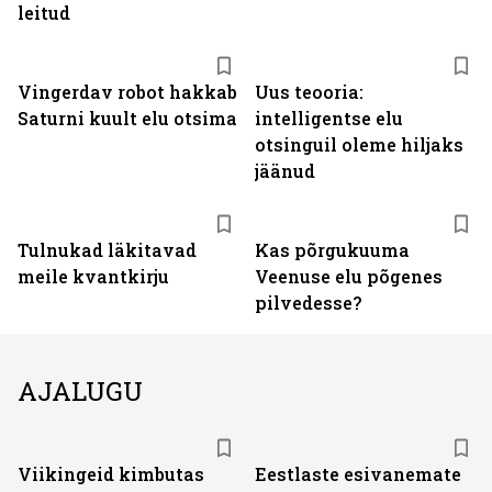
leitud
Vingerdav robot hakkab
Uus teooria:
Saturni kuult elu otsima
intelligentse elu
otsinguil oleme hiljaks
jäänud
Tulnukad läkitavad
Kas põrgukuuma
meile kvantkirju
Veenuse elu põgenes
pilvedesse?
AJALUGU
Viikingeid kimbutas
Eestlaste esivanemate