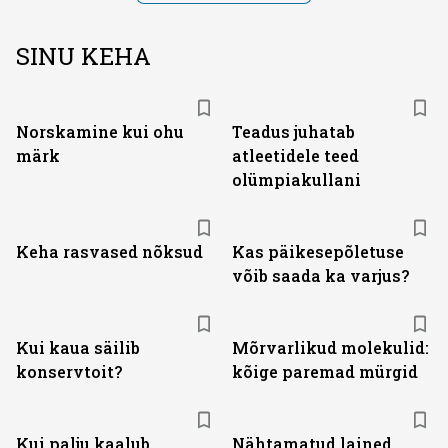
SINU KEHA
Norskamine kui ohu
Teadus juhatab
märk
atleetidele teed
olümpiakullani
Keha rasvased nõksud
Kas päikesepõletuse
võib saada ka varjus?
Kui kaua säilib
Mõrvarlikud molekulid:
konservtoit?
kõige paremad mürgid
Kui palju kaalub
Nähtamatud lained