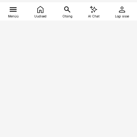
Menüü
Uudised
Otsing
AI Chat
Logi sisse
Vana-Lõuna 39/1, 19094 Tallinn
(+372) 667 0111
tellimiskeskus@aripaev.ee
Telli Imeline Teadus
Uudiskirjad
Kontakt
Sisu kasutamisõigused
Ajakirjaniku
eetikakoodeks
Üldtingimused
Privaatsustingimused
Küpsiste poliitika
KKK
Eesti Meediaettevõtete
Eelistuste haldamine