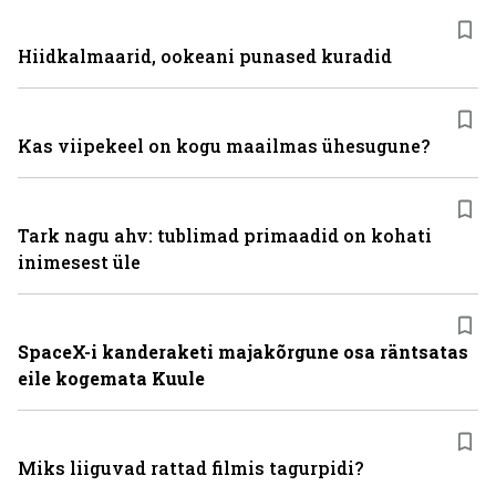
Hiidkalmaarid, ookeani punased kuradid
Kas viipekeel on kogu maailmas ühesugune?
Tark nagu ahv: tublimad primaadid on kohati
inimesest üle
SpaceX-i kanderaketi majakõrgune osa räntsatas
eile kogemata Kuule
Miks liiguvad rattad filmis tagurpidi?