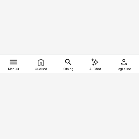
Menüü
Uudised
Otsing
AI Chat
Logi sisse
Vana-Lõuna 39/1, 19094 Tallinn
(+372) 667 0111
tellimiskeskus@aripaev.ee
Telli Imeline Teadus
Uudiskirjad