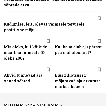
sõprade arvu
Kudumisel leiti olevat vaimsele tervisele
positiivne mõju
Mis oleks, kui kõikide
Kui kaua elab aju pärast
maailma inimeste IQ
pea mahalöömist?
oleks 200?
Ahvid tunnevad ära
Elustiiliotsused
vanad sõbrad
mõjutavad aju arvatust
märksa kauem
SUURED TEADLASED