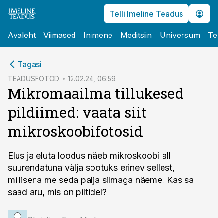
Telli Imeline Teadus
Avaleht
Viimased
Inimene
Meditsiin
Universum
Te
cebook
Tagasi
Twitter)
TEADUSFOTOD
12.02.24, 06:59
Mikromaailma tillukesed
kedIn
pildiimed: vaata siit
ail
mikroskoobifotosid
k
Elus ja eluta loodus näeb mikroskoobi all
suurendatuna välja sootuks erinev sellest,
millisena me seda palja silmaga näeme. Kas sa
saad aru, mis on piltidel?