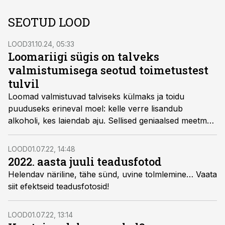
SEOTUD LOOD
LOOD
31.10.24, 05:33
Loomariigi sügis on talveks
valmistumisega seotud toimetustest
tulvil
Loomad valmistuvad talviseks külmaks ja toidu
puuduseks erineval moel: kelle verre lisandub
alkoholi, kes laiendab aju. Sellised geniaalsed meetmed
võivad saada määravaks elu või surma vahel.
LOOD
01.07.22, 14:48
2022. aasta juuli teadusfotod
Helendav näriline, tähe sünd, uvine tolmlemine… Vaata
siit efektseid teadusfotosid!
LOOD
01.07.22, 13:14