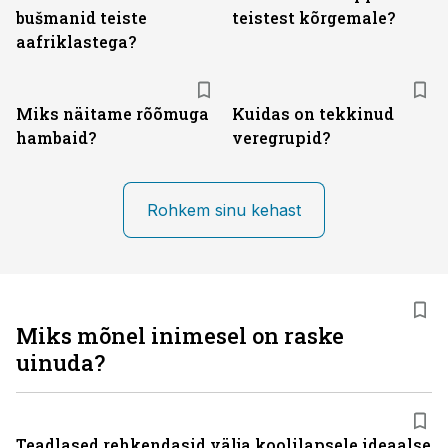
bušmanid teiste
teistest kõrgemale?
aafriklastega?
Miks näitame rõõmuga
Kuidas on tekkinud
hambaid?
veregrupid?
Rohkem sinu kehast
Miks mõnel inimesel on raske
uinuda?
Teadlased rehkendasid välja koolilapsele ideaalse