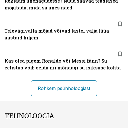
Reklaam unenägudesse? Nüüd saavad teadlased
mõjutada, mida sa unes näed
Televägivalla mõjud võivad lastel välja lüüa
aastaid hiljem
Kas oled pigem Ronaldo või Messi fänn? Su
eelistus võib öelda nii mõndagi su isiksuse kohta
Rohkem psühholoogiast
TEHNOLOOGIA