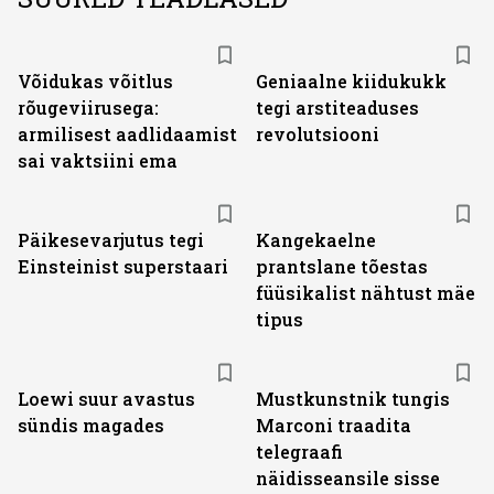
Võidukas võitlus
Geniaalne kiidukukk
rõugeviirusega:
tegi arstiteaduses
armilisest aadlidaamist
revolutsiooni
sai vaktsiini ema
Päikesevarjutus tegi
Kangekaelne
Einsteinist superstaari
prantslane tõestas
füüsikalist nähtust mäe
tipus
Loewi suur avastus
Mustkunstnik tungis
sündis magades
Marconi traadita
telegraafi
näidisseansile sisse