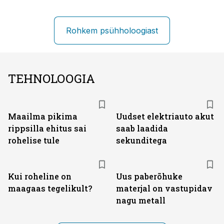
Rohkem psühholoogiast
TEHNOLOOGIA
Maailma pikima
Uudset elektriauto akut
rippsilla ehitus sai
saab laadida
rohelise tule
sekunditega
Kui roheline on
Uus paberõhuke
maagaas tegelikult?
materjal on vastupidav
nagu metall