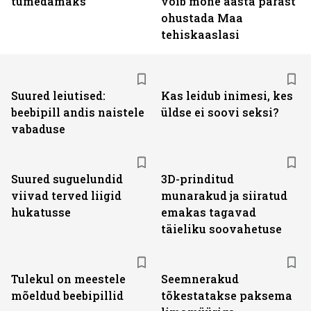
tumedamaks
võib mõne aasta pärast
ohustada Maa
tehiskaaslasi
Suured leiutised:
Kas leidub inimesi, kes
beebipill andis naistele
üldse ei soovi seksi?
vabaduse
Suured suguelundid
3D-prinditud
viivad terved liigid
munarakud ja siiratud
hukatusse
emakas tagavad
täieliku soovahetuse
Tulekul on meestele
Seemnerakud
mõeldud beebipillid
tõkestatakse paksema