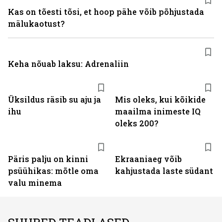
Kas on tõesti tõsi, et hoop pähe võib põhjustada
mälukaotust?
Keha nõuab laksu: Adrenaliin
Üksildus räsib su aju ja
Mis oleks, kui kõikide
ihu
maailma inimeste IQ
oleks 200?
Päris palju on kinni
Ekraaniaeg võib
psüühikas: mõtle oma
kahjustada laste südant
valu minema