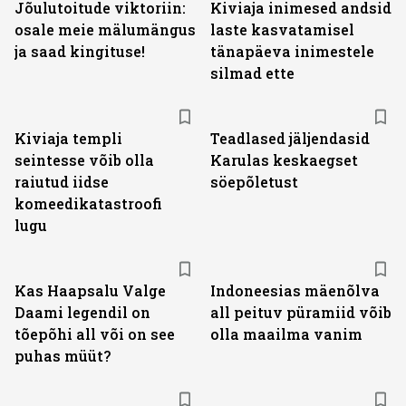
Jõulutoitude viktoriin:
Kiviaja inimesed andsid
osale meie mälumängus
laste kasvatamisel
ja saad kingituse!
tänapäeva inimestele
silmad ette
Kiviaja templi
Teadlased jäljendasid
seintesse võib olla
Karulas keskaegset
raiutud iidse
söepõletust
komeedikatastroofi
lugu
Kas Haapsalu Valge
Indoneesias mäenõlva
Daami legendil on
all peituv püramiid võib
tõepõhi all või on see
olla maailma vanim
puhas müüt?