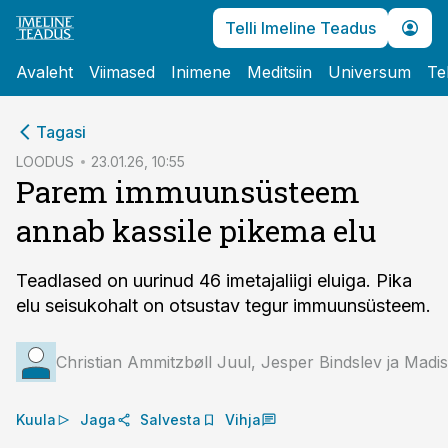
Telli Imeline Teadus
Avaleht
Viimased
Inimene
Meditsiin
Universum
Te
cebook
Tagasi
Twitter)
LOODUS
23.01.26, 10:55
Parem immuunsüsteem
kedIn
annab kassile pikema elu
ail
k
Teadlased on uurinud 46 imetajaliigi eluiga. Pika
elu seisukohalt on otsustav tegur immuunsüsteem.
Christian Ammitzbøll Juul, Jesper Bindslev ja Mad
Kuula
Jaga
Salvesta
Vihja