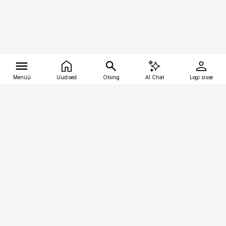
Menüü
Uudised
Otsing
AI Chat
Logi sisse
Vana-Lõuna 39/1, 19094 Tallinn
(+372) 667 0111
tellimiskeskus@aripaev.ee
Telli Imeline Teadus
Uudiskirjad
Kontakt
Sisu kasutamisõigused
Ajakirjaniku