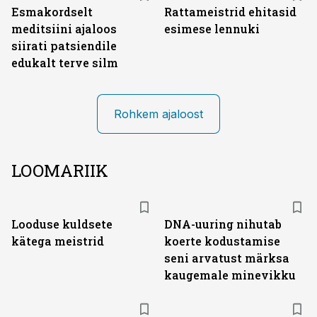
Esmakordselt
Rattameistrid ehitasid
meditsiini ajaloos
esimese lennuki
siirati patsiendile
edukalt terve silm
Rohkem ajaloost
LOOMARIIK
Looduse kuldsete
DNA-uuring nihutab
kätega meistrid
koerte kodustamise
seni arvatust märksa
kaugemale minevikku