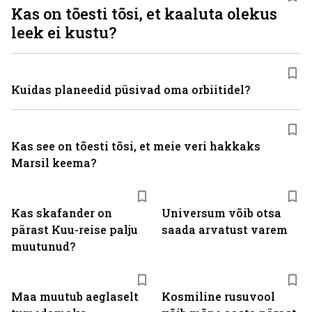
Kas on tõesti tõsi, et kaaluta olekus
leek ei kustu?
Kuidas planeedid püsivad oma orbiitidel?
Kas see on tõesti tõsi, et meie veri hakkaks
Marsil keema?
Kas skafander on
Universum võib otsa
pärast Kuu-reise palju
saada arvatust varem
muutunud?
Maa muutub aeglaselt
Kosmiline rusuvool