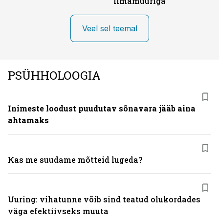
limamüüriga
Veel sel teemal
PSÜHHOLOOGIA
Inimeste loodust puudutav sõnavara jääb aina
ahtamaks
Kas me suudame mõtteid lugeda?
Uuring: vihatunne võib sind teatud olukordades
väga efektiivseks muuta