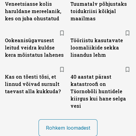
Veneetsiasse kolis
Tuumatalv põhjustaks
haruldane mereelanik,
toidukriisi kõikjal
kes on juba ohustatud
maailmas
Ookeanisügavusest
Tööriistu kasutavate
leitud veidra kuldse
loomaliikide sekka
kera mõistatus lahenes
lisandus lehm
Kas on tõesti tõsi, et
40 aastat pärast
linnud võivad surnult
katastroofi on
taevast alla kukkuda?
Tšornobõli huntidele
kiirgus kui hane selga
vesi
Rohkem loomadest