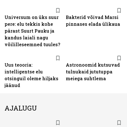
Universum on üks suur
Bakterid võivad Marsi
pere: elu tekkis kohe
pinnases elada ülikaua
pärast Suurt Pauku ja
kandus laiali nagu
võililleseemned tuules?
Uus teooria:
Astronoomid kutsuvad
intelligentse elu
tulnukaid jututuppa
otsinguil oleme hiljaks
meiega suhtlema
jäänud
AJALUGU