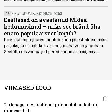
psühhopaatilisi jooni.
SISUTURUNDUS
12.09.25, 10:53
ST
Eestlased on avastanud Midea
kodumasinad – miks see bränd üha
enam populaarsust kogub?
Kiire elutempo juures muutub kodu järjest olulisemaks
paigaks, kus saab korraks aeg maha võtta ja puhata.
Seetõttu otsivad paljud pered kodumasinaid, mis
oleksid usaldusväärsed, säästaksid aega ja looksid
kodus mõnusama keskkonna. Just neid vajadusi täidab
rahvusvaheline kodumasinate tootja Midea, mis on
Eestis viimastel aastatel kiiresti tuntust kogunud.
VIIMASED LOOD
Tark nagu ahv: tublimad primaadid on kohati
inimesest üle