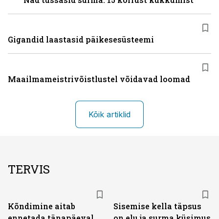
Gigandid laastasid päikesesüsteemi
Maailmameistrivõistlustel võidavad loomad
Kõik artiklid
TERVIS
Kõndimine aitab
Sisemise kella täpsus
ennetada tänapäeval
on elu ja surma küsimus