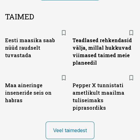
TAIMED
Eesti maasika saab
Teadlased rehkendasid
nüüd raudselt
välja, millal hukkuvad
tuvastada
viimased taimed meie
planeedil
Maa aineringe
Pepper X tunnistati
inseneride seis on
ametlikult maailma
habras
tuliseimaks
piprasordiks
Veel taimedest