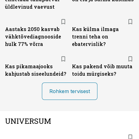
üldlevinud vaevust
Aastaks 2050 kasvab
Kas külma ilmaga
vähktõvediagnooside
trenni teha on
hulk 77% võrra
ebatervislik?
Kas pikamaajooks
Kas pakend võib muuta
kahjustab siseelundeid?
toidu mürgiseks?
Rohkem tervisest
UNIVERSUM