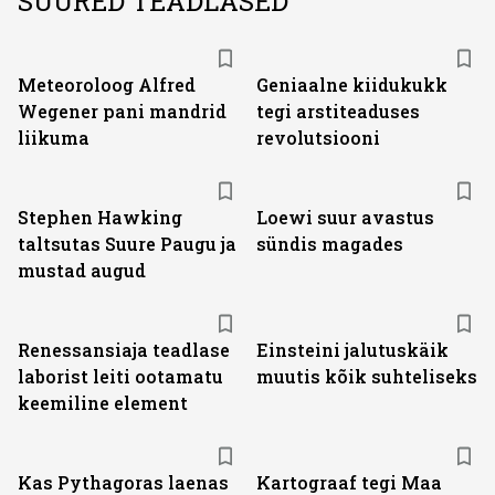
SUURED TEADLASED
Meteoroloog Alfred
Geniaalne kiidukukk
Wegener pani mandrid
tegi arstiteaduses
liikuma
revolutsiooni
Stephen Hawking
Loewi suur avastus
taltsutas Suure Paugu ja
sündis magades
mustad augud
Renessansiaja teadlase
Einsteini jalutuskäik
laborist leiti ootamatu
muutis kõik suhteliseks
keemiline element
Kas Pythagoras laenas
Kartograaf tegi Maa