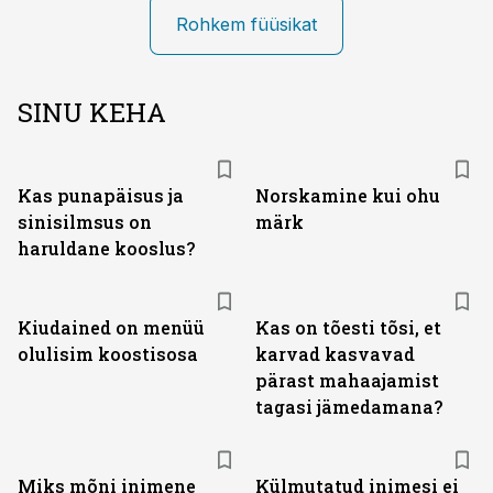
Rohkem füüsikat
SINU KEHA
Kas punapäisus ja
Norskamine kui ohu
sinisilmsus on
märk
haruldane kooslus?
Kiudained on menüü
Kas on tõesti tõsi, et
olulisim koostisosa
karvad kasvavad
pärast mahaajamist
tagasi jämedamana?
Miks mõni inimene
Külmutatud inimesi ei