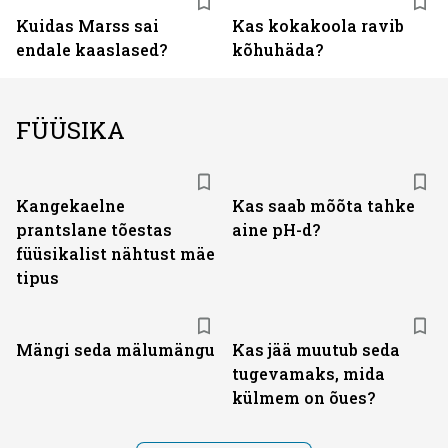
Kuidas Marss sai
Kas kokakoola ravib
endale kaaslased?
kõhuhäda?
FÜÜSIKA
Kangekaelne
Kas saab mõõta tahke
prantslane tõestas
aine pH-d?
füüsikalist nähtust mäe
tipus
Mängi seda mälumängu
Kas jää muutub seda
tugevamaks, mida
külmem on õues?