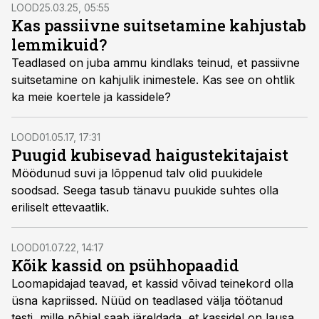
LOOD
25.03.25, 05:55
Kas passiivne suitsetamine kahjustab
lemmikuid?
Teadlased on juba ammu kindlaks teinud, et passiivne
suitsetamine on kahjulik inimestele. Kas see on ohtlik
ka meie koertele ja kassidele?
LOOD
01.05.17, 17:31
Puugid kubisevad haigustekitajaist
Möödunud suvi ja lõppenud talv olid puukidele
soodsad. Seega tasub tänavu puukide suhtes olla
eriliselt ettevaatlik.
LOOD
01.07.22, 14:17
Kõik kassid on psühhopaadid
Loomapidajad teavad, et kassid võivad teinekord olla
üsna kapriissed. Nüüd on teadlased välja töötanud
testi, mille põhjal saab järeldada, et kassidel on lausa