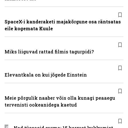
SpaceX-i kanderaketi majakõrgune osa räntsatas
eile kogemata Kuule
Miks liiguvad rattad filmis tagurpidi?
Elevantkala on kui jõgede Einstein
Meie põrgulik naaber võis olla kunagi peaaegu
tervenisti ookeanidega kaetud
Nad tüssasid surma: 15 korrust kukkumist