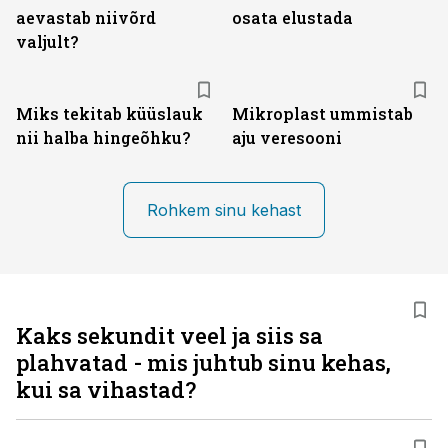
aevastab niivõrd
osata elustada
valjult?
Miks tekitab küüslauk
Mikroplast ummistab
nii halba hingeõhku?
aju veresooni
Rohkem sinu kehast
Kaks sekundit veel ja siis sa
plahvatad - mis juhtub sinu kehas,
kui sa vihastad?