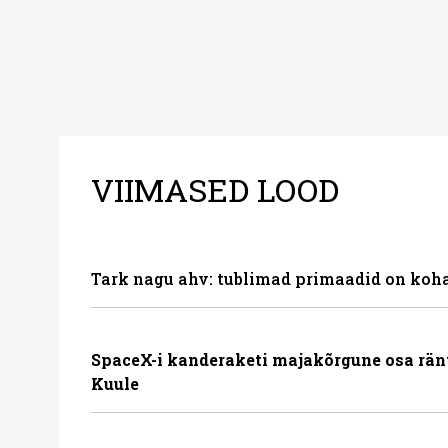
VIIMASED LOOD
Tark nagu ahv: tublimad primaadid on koha
SpaceX-i kanderaketi majakõrgune osa rän
Kuule