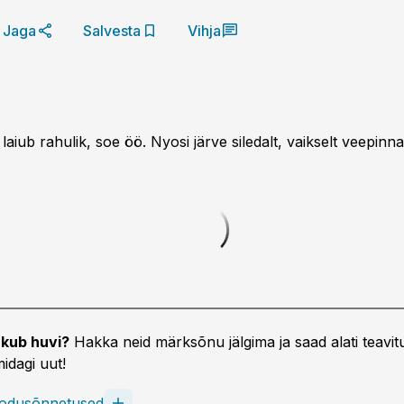
Jaga
Salvesta
Vihja
aiub rahulik, soe öö. Nyosi järve siledalt, vaikselt veepinn
kub huvi?
Hakka neid märksõnu jälgima ja saad alati teavitu
idagi uut!
odusõnnetused