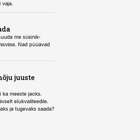
 vaja.
ada
 suuda me süsinik­
mis­viise. Nad püüavad
õju juuste
i ka meeste jaoks.
selt elukvaliteedile.
edaks ja tugevaks saada?