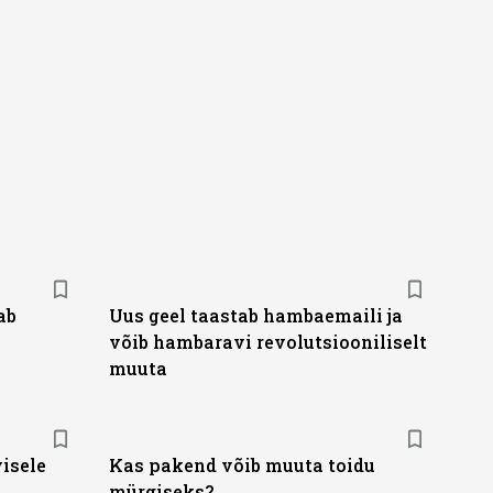
ab
Uus geel taastab hambaemaili ja
võib hambaravi revolutsiooniliselt
muuta
visele
Kas pakend võib muuta toidu
mürgiseks?