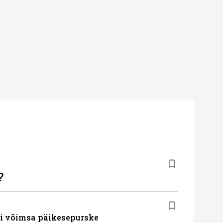
?
ti võimsa päikesepurske