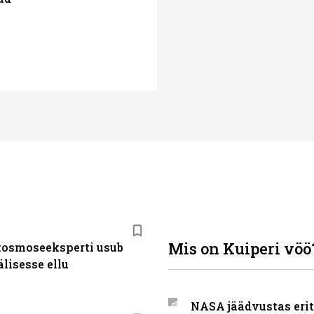
Mis on Kuiperi vöö
osmoseeksperti usub
lisesse ellu
NASA jäädvustas eri