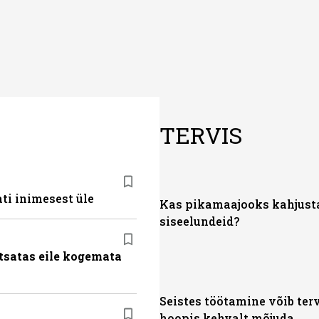
TERVIS
ti inimesest üle
Kas pikamaajooks kahjust
siseelundeid?
tsatas eile kogemata
Seistes töötamine võib ter
hoopis kehvalt mõjuda