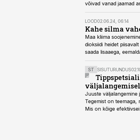
võivad vanad jaamad anda
LOOD
02.06.24, 06:14
Kahe silma vahe
Maa kliima soojenemine 
dioksiidi heidet piisava
saada lisaaega, eemald
ST
SISUTURUNDUS
02.1
Tippspetsial
väljalangemise
Juuste väljalangemine j
Tegemist on teemaga, mi
Mis on kõige efektiivse