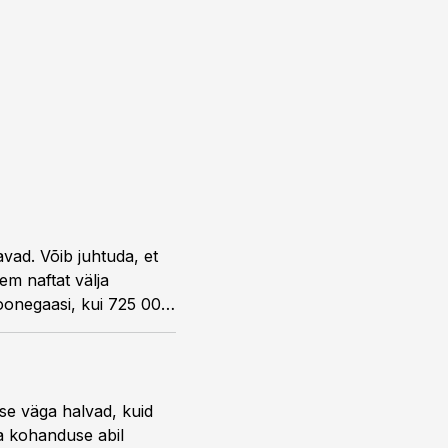
vad. Võib juhtuda, et
em naftat välja
oonegaasi, kui 725 000
dse väga halvad, kuid
sa kohanduse abil