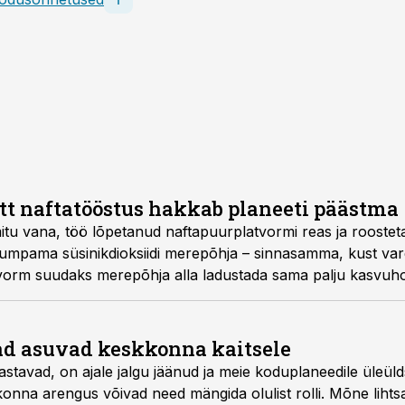
tt naftatööstus hakkab planeeti päästma
tu vana, töö lõpetanud naftapuur­platvormi reas ja roosteta
pumpama süsinik­dioksiidi merepõhja – sinnasamma, kust var
vorm suudaks merepõhja alla ladustada sama palju kasvuh
d.
d asuvad keskkonna kaitsele
astavad, on ajale jalgu jäänud ja meie kodu­planeedile üleül
konna arengus võivad need mängida olulist rolli. Mõne liht