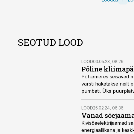
SEOTUD LOOD
LOOD
03.05.23, 08:29
Põline kliimapä
Põhjameres seisavad mi
varsti hakatakse neilt 
pumbati. Üks puurplat
inimest aastas toodava
LOOD
25.02.24, 06:36
Vanad söejaama
Kivisöeelektrijaamad sa
energiaallikana ja kesk