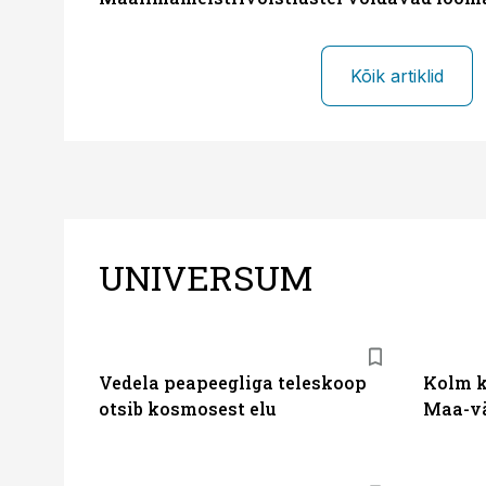
Kõik artiklid
UNIVERSUM
Vedela peapeegliga teleskoop
Kolm k
otsib kosmosest elu
Maa-vä