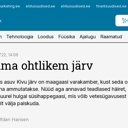
arketing.ee
ehitusuudised.ee
ehitusuudised.ee
finantsuudised.ee
m
Tehnoloogia
Loodus
Füüsika
Ajalugu
Raamatud
7.22, 14:06
ma ohtlikem järv
s asuv Kivu järv on maagaasi varakamber, kust seda 
ana ammutatakse. Nüüd aga annavad teadlased häiret, s
suurel hulgal süsihappegaasi, mis võib vetesügavusest
lt välja paiskuda.
alfdan Hansen