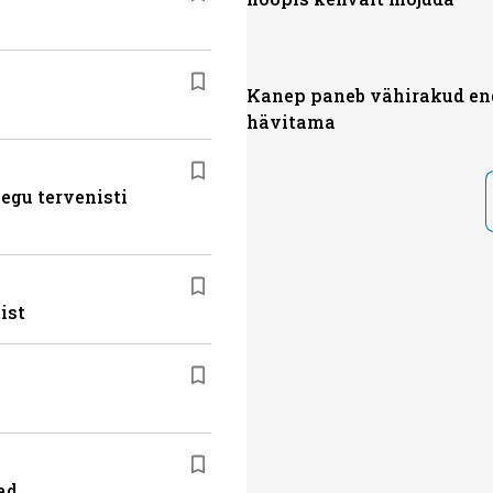
Kanep paneb vähirakud en
hävitama
egu tervenisti
ist
ad