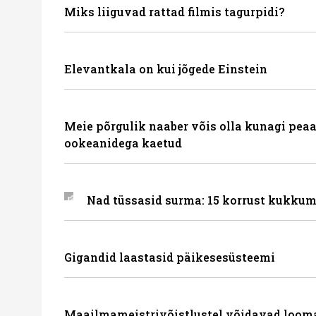
Miks liiguvad rattad filmis tagurpidi?
Elevantkala on kui jõgede Einstein
Meie põrgulik naaber võis olla kunagi peaa
ookeanidega kaetud
Nad tüssasid surma: 15 korrust kukkum
Gigandid laastasid päikesesüsteemi
Maailmameistrivõistlustel võidavad loom