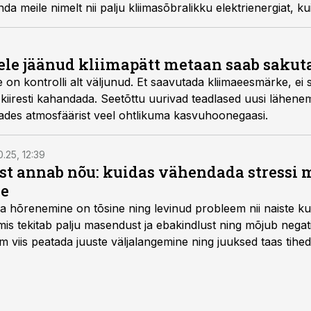
 meile nimelt nii palju kliima­sõbralikku elektrienergiat, kui
le jäänud kliimapätt metaan saab sakut
on kontrolli alt väljunud. Et saavutada kliima­eesmärke, ei
lt kiiresti kahandada. Seetõttu uurivad teadlased uusi lähene
ades atmosfäärist veel ohtlikuma kasvu­hoonegaasi.
0.25, 12:39
ist annab nõu: kuidas vähendada stressi m
le
a hõrenemine on tõsine ning levinud probleem nii naiste ku
s tekitab palju masendust ja ebakindlust ning mõjub negatiiv
im viis peatada juuste väljalangemine ning juuksed taas tih