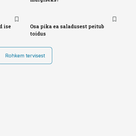
d ise
Osa pika ea saladusest peitub
toidus
Rohkem tervisest