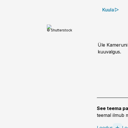
Kuula
© Shutterstock
Üle Kameruni l
kuuvalgus.
See teema pa
teemal ilmub m
Loodus
Lo