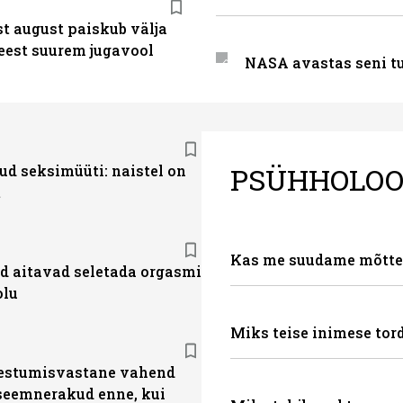
t august paiskub välja
eest suurem jugavool
NASA avastas seni tu
PSÜHHOLOO
ud seksimüüti: naistel on
t
Kas me suudame mõtte
d aitavad seletada orgasmi
olu
Miks teise inimese tor
estumisvastane vahend
seemnerakud enne, kui