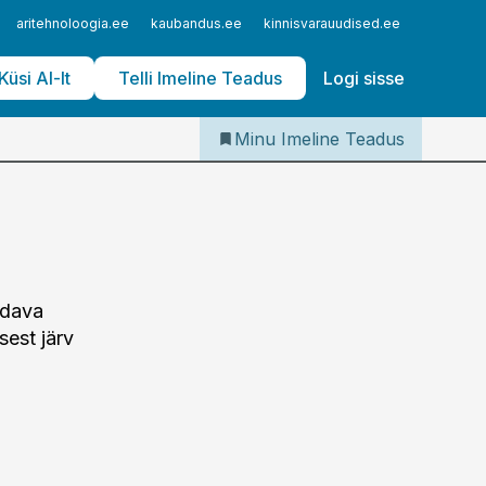
Iseteenindus
aritehnoloogia.ee
kaubandus.ee
kinnisvarauudised.ee
logistika
Telli Imeline Teadus
Küsi AI-lt
Telli Imeline Teadus
Logi sisse
Minu Imeline Teadus
odava
est järv