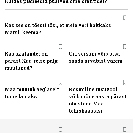
Kuidas planeedid püsivad oma orbiitidel?
Kas see on tõesti tõsi, et meie veri hakkaks
Marsil keema?
Kas skafander on
Universum võib otsa
pärast Kuu-reise palju
saada arvatust varem
muutunud?
Maa muutub aeglaselt
Kosmiline rusuvool
tumedamaks
võib mõne aasta pärast
ohustada Maa
tehiskaaslasi