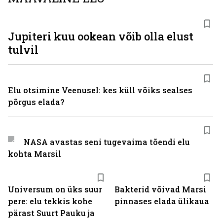
Jupiteri kuu ookean võib olla elust
tulvil
Elu otsimine Veenusel: kes küll võiks sealses
põrgus elada?
NASA avastas seni tugevaima tõendi elu
kohta Marsil
Universum on üks suur
Bakterid võivad Marsi
pere: elu tekkis kohe
pinnases elada ülikaua
pärast Suurt Pauku ja