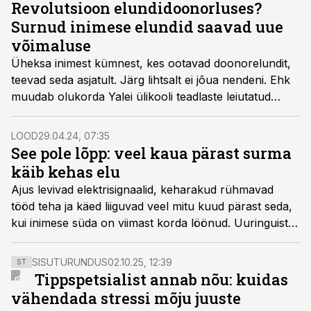
Revolutsioon elundidoonorluses?
Surnud inimese elundid saavad uue
võimaluse
Üheksa inimest kümnest, kes ootavad doonorelundit,
teevad seda asjatult. Järg lihtsalt ei jõua nendeni. Ehk
muudab olukorda Yalei ülikooli teadlaste leiutatud
sinine imevedelik, millega on võimalik surnud inimeste
elundeid kauem elus hoida ja ühel päeval ehk ka
LOOD
29.04.24, 07:35
elavaid aidata.
See pole lõpp: veel kaua pärast surma
käib kehas elu
Ajus levivad elektrisignaalid, keharakud rühmavad
tööd teha ja käed liiguvad veel mitu kuud pärast seda,
kui inimese süda on viimast korda löönud. Uuringuist
selgub laiba siseelu surmajärgsetel minutitel, päevadel
ja kuudel.
SISUTURUNDUS
02.10.25, 12:39
ST
Tippspetsialist annab nõu: kuidas
vähendada stressi mõju juuste