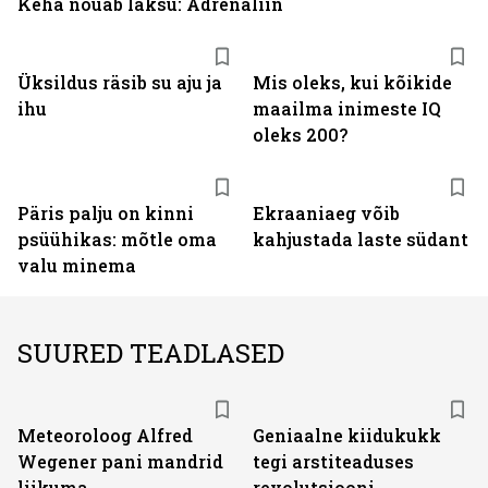
Keha nõuab laksu: Adrenaliin
Üksildus räsib su aju ja
Mis oleks, kui kõikide
ihu
maailma inimeste IQ
oleks 200?
Päris palju on kinni
Ekraaniaeg võib
psüühikas: mõtle oma
kahjustada laste südant
valu minema
SUURED TEADLASED
Meteoroloog Alfred
Geniaalne kiidukukk
Wegener pani mandrid
tegi arstiteaduses
liikuma
revolutsiooni