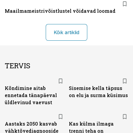
Maailmameistrivõistlustel võidavad loomad
Kõik artiklid
TERVIS
Kõndimine aitab
Sisemise kella täpsus
ennetada tänapäeval
on elu ja surma küsimus
üldlevinud vaevust
Aastaks 2050 kasvab
Kas külma ilmaga
vähktõvediagnooside
trenni teha on