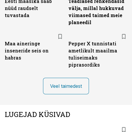
Eesti maasika saab
Teadlased rehkendasid
nüüd raudselt
välja, millal hukkuvad
tuvastada
viimased taimed meie
planeedil
Maa aineringe
Pepper X tunnistati
inseneride seis on
ametlikult maailma
habras
tuliseimaks
piprasordiks
Veel taimedest
LUGEJAD KÜSIVAD