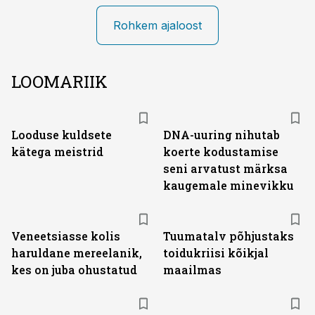
Rohkem ajaloost
LOOMARIIK
Looduse kuldsete
DNA-uuring nihutab
kätega meistrid
koerte kodustamise
seni arvatust märksa
kaugemale minevikku
Veneetsiasse kolis
Tuumatalv põhjustaks
haruldane mereelanik,
toidukriisi kõikjal
kes on juba ohustatud
maailmas