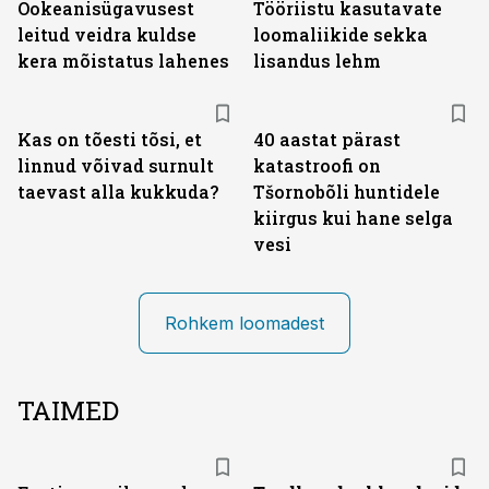
Ookeanisügavusest
Tööriistu kasutavate
leitud veidra kuldse
loomaliikide sekka
kera mõistatus lahenes
lisandus lehm
Kas on tõesti tõsi, et
40 aastat pärast
linnud võivad surnult
katastroofi on
taevast alla kukkuda?
Tšornobõli huntidele
kiirgus kui hane selga
vesi
Rohkem loomadest
TAIMED