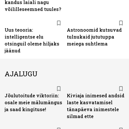
kandus laiali nagu
võililleseemned tuules?
Uus teooria:
Astronoomid kutsuvad
intelligentse elu
tulnukaid jututuppa
otsinguil oleme hiljaks
meiega suhtlema
jäänud
AJALUGU
Jõulutoitude viktoriin:
Kiviaja inimesed andsid
osale meie mälumängus
laste kasvatamisel
ja saad kingituse!
tänapäeva inimestele
silmad ette