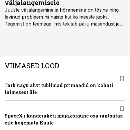
väljalangemisele
Juuste väljalangemine ja hõrenemine on tõsine ning
levinud probleem nii naiste kui ka meeste jaoks.
Tegemist on teemaga, mis tekitab palju masendust ja
ebakindlust ning mõjub negatiivselt elukvaliteedile. Mis
on kõige efektiivseim viis peatada juuste väljalangemine
ning juuksed taas tihedaks ja tugevaks saada?
VIIMASED LOOD
Tark nagu ahv: tublimad primaadid on kohati
inimesest üle
SpaceX-i kanderaketi majakõrgune osa räntsatas
eile kogemata Kuule