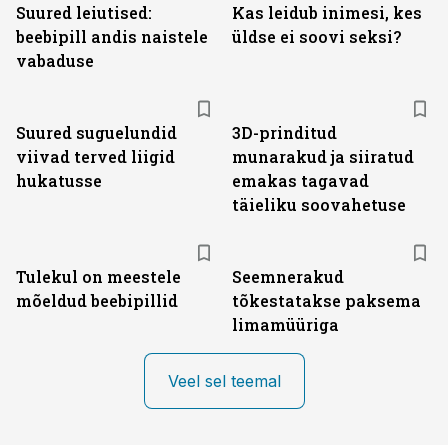
Suured leiutised:
Kas leidub inimesi, kes
beebipill andis naistele
üldse ei soovi seksi?
vabaduse
Suured suguelundid
3D-prinditud
viivad terved liigid
munarakud ja siiratud
hukatusse
emakas tagavad
täieliku soovahetuse
Tulekul on meestele
Seemnerakud
mõeldud beebipillid
tõkestatakse paksema
limamüüriga
Veel sel teemal