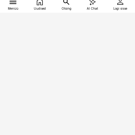
Menüü
Uudised
Otsing
AI Chat
Logi sisse
Vana-Lõuna 39/1, 19094 Tallinn
(+372) 667 0111
tellimiskeskus@aripaev.ee
Telli Imeline Teadus
Uudiskirjad
Kontakt
Sisu kasutamisõigused
Ajakirjaniku
eetikakoodeks
Üldtingimused
Privaatsustingimused
Küpsiste poliitika
KKK
Eesti Meediaettevõtete
Eelistuste haldamine
Liit