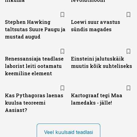
Stephen Hawking
Loewi suur avastus
taltsutas Suure Paugu ja
sündis magades
mustad augud
Renessansiaja teadlase
Einsteini jalutuskäik
laborist leiti ootamatu
muutis kõik suhteliseks
keemiline element
Kas Pythagoras laenas
Kartograaf tegi Maa
kuulsa teoreemi
lamedaks - jälle!
Aasiast?
Veel kuulsaid teadlasi