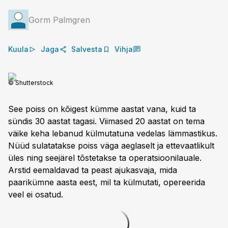
Gorm Palmgren
Kuula
Jaga
Salvesta
Vihja
© Shutterstock
See poiss on kõigest kümme aastat vana, kuid ta
sündis 30 aastat tagasi. Viimased 20 aastat on tema
väike keha lebanud külmutatuna vedelas lämmastikus.
Nüüd sulatatakse poiss väga aeglaselt ja ettevaatlikult
üles ning seejärel tõstetakse ta operatsioonilauale.
Arstid eemaldavad ta peast ajukasvaja, mida
paarikümne aasta eest, mil ta külmu­tati, opereerida
veel ei osatud.