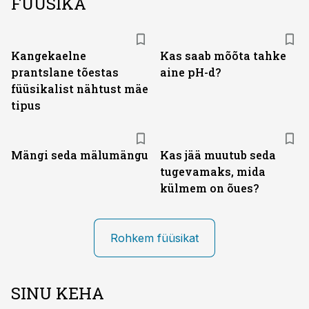
FÜÜSIKA
Kangekaelne
Kas saab mõõta tahke
prantslane tõestas
aine pH-d?
füüsikalist nähtust mäe
tipus
Mängi seda mälumängu
Kas jää muutub seda
tugevamaks, mida
külmem on õues?
Rohkem füüsikat
SINU KEHA