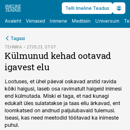
Telli Imeline Teadus
Avaleht
Viimased
Inimene
Meditsiin
Universum
Te
cebook
Tagasi
Twitter)
TEHNIKA
27.05.23, 07:07
Külmunud kehad ootavad
kedIn
igavest elu
ail
k
Lootuses, et ühel päeval oskavad arstid ravida
kõiki haigusi, laseb osa ravimatult haigeid inimesi
end külmutada. Miski ei taga, et nad kunagi
edukalt üles sulatatakse ja taas ellu ärkavad, ent
loomkatsed on andnud paljulubavaid tulemusi.
Iseasi, kas need meetodid töötavad ka inimeste
puhul.