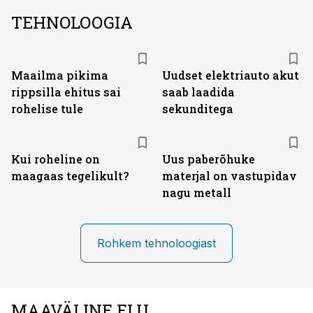
TEHNOLOOGIA
Maailma pikima
Uudset elektriauto akut
rippsilla ehitus sai
saab laadida
rohelise tule
sekunditega
Kui roheline on
Uus paberõhuke
maagaas tegelikult?
materjal on vastupidav
nagu metall
Rohkem tehnoloogiast
MAAVÄLINE ELU