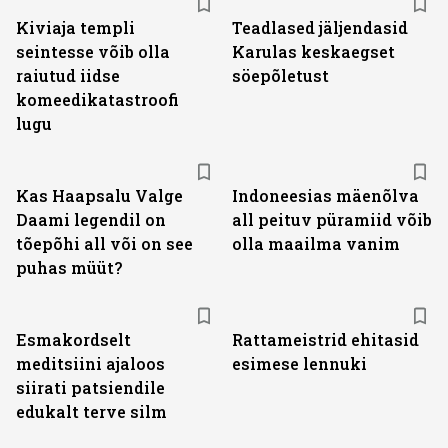
Kiviaja templi
Teadlased jäljendasid
seintesse võib olla
Karulas keskaegset
raiutud iidse
söepõletust
komeedikatastroofi
lugu
Kas Haapsalu Valge
Indoneesias mäenõlva
Daami legendil on
all peituv püramiid võib
tõepõhi all või on see
olla maailma vanim
puhas müüt?
Esmakordselt
Rattameistrid ehitasid
meditsiini ajaloos
esimese lennuki
siirati patsiendile
edukalt terve silm