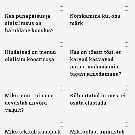
Kas punapäisus ja
Norskamine kui ohu
sinisilmsus on
märk
haruldane kooslus?
Kiudained on menüü
Kas on tõesti tõsi, et
olulisim koostisosa
karvad kasvavad
pärast mahaajamist
tagasi jämedamana?
Miks mõni inimene
Külmutatud inimesi ei
aevastab niivõrd
osata elustada
valjult?
Miks tekitab küüslauk
Mikroplast ummistab