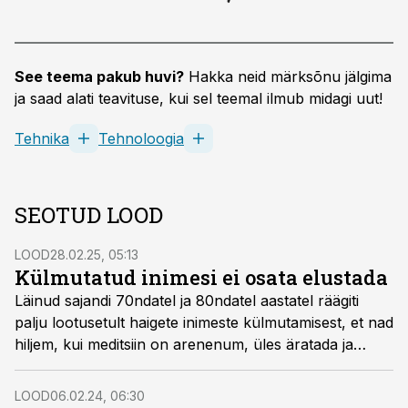
See teema pakub huvi?
Hakka neid märksõnu jälgima
ja saad alati teavituse, kui sel teemal ilmub midagi uut!
Tehnika
Tehnoloogia
SEOTUD LOOD
LOOD
28.02.25, 05:13
Külmutatud inimesi ei osata elustada
Läinud sajandi 70ndatel ja 80ndatel aastatel räägiti
palju lootusetult haigete inimeste külmutamisest, et nad
hiljem, kui meditsiin on arenenum, üles äratada ja
terveks ravid. Mis sellest mõttest on saanud?
LOOD
06.02.24, 06:30