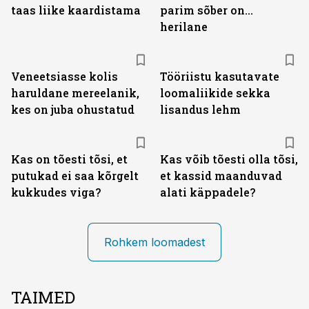
taas liike kaardistama
parim sõber on...
herilane
Veneetsiasse kolis
Tööriistu kasutavate
haruldane mereelanik,
loomaliikide sekka
kes on juba ohustatud
lisandus lehm
Kas on tõesti tõsi, et
Kas võib tõesti olla tõsi,
putukad ei saa kõrgelt
et kassid maanduvad
kukkudes viga?
alati käppadele?
Rohkem loomadest
TAIMED