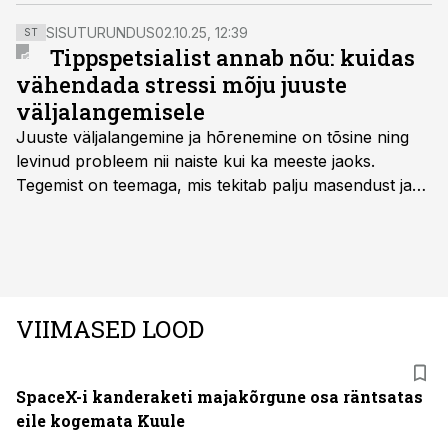
miljonit inimest. Peagi aitavad meil õhku puhastada
mobiilsed filtrid ja sudu neelav asfalt.
SISUTURUNDUS
02.10.25, 12:39
ST
Tippspetsialist annab nõu: kuidas
vähendada stressi mõju juuste
väljalangemisele
Juuste väljalangemine ja hõrenemine on tõsine ning
levinud probleem nii naiste kui ka meeste jaoks.
Tegemist on teemaga, mis tekitab palju masendust ja
ebakindlust ning mõjub negatiivselt elukvaliteedile. Mis
on kõige efektiivseim viis peatada juuste väljalangemine
ning juuksed taas tihedaks ja tugevaks saada?
VIIMASED LOOD
SpaceX-i kanderaketi majakõrgune osa räntsatas
eile kogemata Kuule