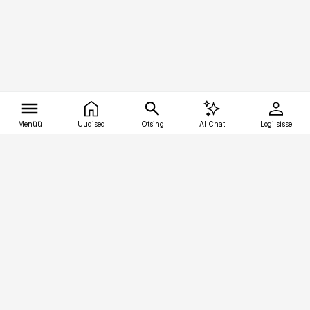
Menüü
Uudised
Otsing
AI Chat
Logi sisse
Vana-Lõuna 39/1, 19094 Tallinn
(+372) 667 0111
tellimiskeskus@aripaev.ee
Telli Imeline Teadus
Uudiskirjad
Kontakt