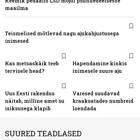
Keemik pedaalis LSD mõjul psühhedeelsesse
maailma
Teismelised mõtlevad nagu ajukahjustusega
inimesed
Kas metsaskäik teeb
Hapendamine kinkis
tervisele head?
inimesele suure aju
Uus Eesti rakendus
Varesed suudavad
näitab, milline amet su
kraaksatades numbreid
isiksusega klapib
loendada
SUURED TEADLASED