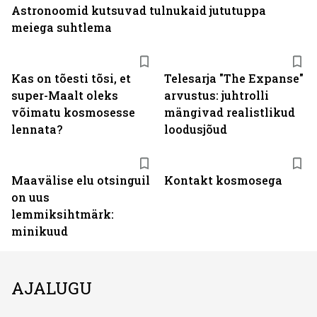
Astronoomid kutsuvad tulnukaid jututuppa
meiega suhtlema
Kas on tõesti tõsi, et
Telesarja "The Expanse"
super-Maalt oleks
arvustus: juhtrolli
võimatu kosmosesse
mängivad realistlikud
lennata?
loodusjõud
Maavälise elu otsinguil
Kontakt kosmosega
on uus
lemmiksihtmärk:
minikuud
AJALUGU