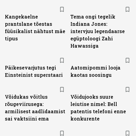
Kangekaelne
Tema ongi tegelik
prantslane tõestas
Indiana Jones:
füüsikalist nähtust mäe
intervjuu legendaarse
tipus
egüptoloogi Zahi
Hawassiga
Päikesevarjutus tegi
Aatomipommi looja
Einsteinist superstaari
kaotas soosingu
Võidukas võitlus
Võidujooks suure
rõugeviirusega:
leiutise nimel: Bell
armilisest aadlidaamist
patentis telefoni enne
sai vaktsiini ema
konkurente