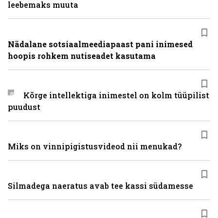
leebemaks muuta
Nädalane sotsiaalmeediapaast pani inimesed
hoopis rohkem nutiseadet kasutama
Kõrge intellektiga inimestel on kolm tüüpilist
puudust
Miks on vinni­pigistusvideod nii menukad?
Silmadega naeratus avab tee kassi südamesse