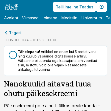
Telli Imeline Teadus
Avaleht
Viimased
Inimene
Meditsiin
Universum
Te
cebook
Tagasi
Twitter)
TEHNOLOOGIA
01.09.16, 13:04
kedIn
Tähelepanu!
Artikkel on enam kui 5 aastat vana
ning kuulub väljaande digitaalsesse arhiivi.
ail
Väljaanne ei uuenda ega kaasajasta arhiveeritud
sisu, mistõttu võib olla vajalik kaasaegsete
k
allikatega tutvumine
Nanokuulid aitavad luua
ohutu päikesekreemi
Päikesekreemi pole ainult tülikas peale kanda –