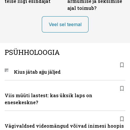
teise liigi esindajat
armumise ja seksimise
ajal toimub?
Veel sel teemal
PSÜHHOLOOGIA
Kius jätab ajju jäljed
Viis müüti lastest: kas üksik laps on
enesekeskne?
Vägivaldsed videomängud võivad inimesi hoopis