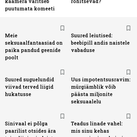
kaamera varitseb
röhitsevad?
puutumata komeeti
Meie
Suured leiutised:
seksuaalfantaasiad on
beebipill andis naistele
paika pandud geenide
vabaduse
poolt
Suured suguelundid
Uus impotentsusravim:
viivad terved liigid
mürgiämblik võib
hukatusse
päästa miljonite
seksuaalelu
Sinivaal ei põlga
Teadus linade vahel:
paarilist otsides ära
mis sinu kehas