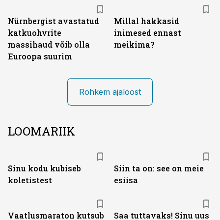
Nürnbergist avastatud
Millal hakkasid
katkuohvrite
inimesed ennast
massihaud võib olla
meikima?
Euroopa suurim
Rohkem ajaloost
LOOMARIIK
Sinu kodu kubiseb
Siin ta on: see on meie
koletistest
esiisa
Vaatlusmaraton kutsub
Saa tuttavaks! Sinu uus