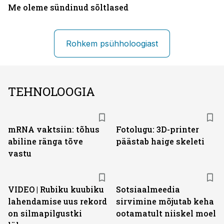
Me oleme sündinud sõltlased
Rohkem psühholoogiast
TEHNOLOOGIA
mRNA vaktsiin: tõhus
Fotolugu: 3D-printer
abiline ränga tõve
päästab haige skeleti
vastu
VIDEO | Rubiku kuubiku
Sotsiaalmeedia
lahendamise uus rekord
sirvimine mõjutab keha
on silmapilgustki
ootamatult niiskel moel