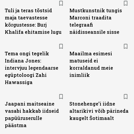
Tuli ja teras tõstsid
Mustkunstnik tungis
maja taevastesse
Marconi traadita
kõrgustesse: Burj
telegraafi
Khalifa ehitamise lugu
näidisseansile sisse
Tema ongi tegelik
Maailma esimesi
Indiana Jones:
matuseid ei
intervjuu legendaarse
korraldanud meie
egüptoloogi Zahi
inimliik
Hawassiga
Jaapani maitseaine
Stonehenge’i iidne
vasabi hakkab iidseid
altarikivi võib pärineda
papüüruserulle
kaugelt Šotimaalt
päästma