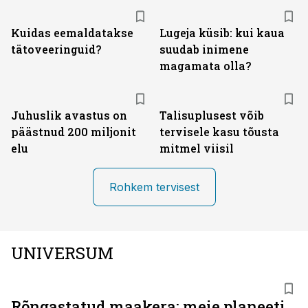
Kuidas eemaldatakse
Lugeja küsib: kui kaua
tätoveeringuid?
suudab inimene
magamata olla?
Juhuslik avastus on
Talisuplusest võib
päästnud 200 miljonit
tervisele kasu tõusta
elu
mitmel viisil
Rohkem tervisest
UNIVERSUM
Rõngastatud maakera: meie planeeti