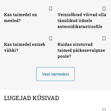
Kas taimedel on
Veinisõbrad võivad olla
meeled?
tänulikud iidsele
asteroidikatastroofile
Kas taimedel esineb
Kuidas sirutuvad
vähki?
taimed päikesevalguse
poole?
Veel taimedest
LUGEJAD KÜSIVAD