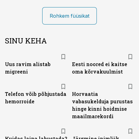
Rohkem füüsikat
SINU KEHA
Uus ravim alistab
Eesti noored ei kaitse
migreeni
oma kõrvakuulmist
Telefon võib põhjustada
Horvaatia
hemorroide
vabasukelduja purustas
hinge kinni hoidmise
maailmarekordi
Kuidas laipa lahustada?
Järgmine inimliik,