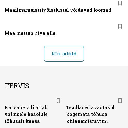
Maailmameistrivõistlustel võidavad loomad
Maa mattub liiva alla
Kõik artiklid
TERVIS
Karvane vili aitab
Teadlased avastasid
vaimsele heaolule
kogemata tõhusa
tõhusalt kaasa
kiilanemisravimi