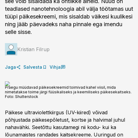
see võib sisaldada ka ohtlikke aineid. Nüüd on
teadlased nanotehnoloogia abil välja töötamas uut
tüüpi päikesekreemi, mis sisaldab väikesi kuulikesi
ning jääb päevadeks naha pinnale ega imendu
selle sisse.
Kristian Filrup
Jaga
Salvesta
Vihja
Praegu müüdavad päikesekreemid toimivad kahel viisil, mida
nimetatakse toime järgi füüsikaliseks ja keemiliseks päikesekaitseks.
Foto:
Shutterstock
Päikese ultraviolettkiirgus (UV-kiired) võivad
põhjustada päikese­põletust, kortse ja halvimal juhul
nahavähki. Seetõttu kasutamegi nii kodu- kui ka
lõunamaistes randades kaitsekreeme. Uuringud on