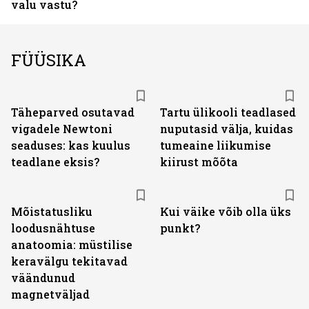
valu vastu?
FÜÜSIKA
Täheparved osutavad
Tartu ülikooli teadlased
vigadele Newtoni
nuputasid välja, kuidas
seaduses: kas kuulus
tumeaine liikumise
teadlane eksis?
kiirust mõõta
Mõistatusliku
Kui väike võib olla üks
loodusnähtuse
punkt?
anatoomia: müstilise
keravälgu tekitavad
väändunud
magnetväljad