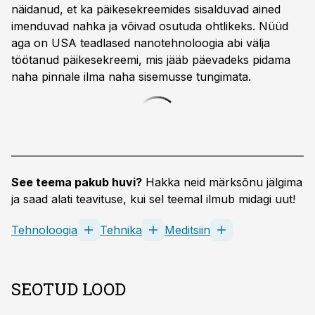
näidanud, et ka päikesekreemides sisalduvad ained
imenduvad nahka ja võivad osutuda ohtlikeks. Nüüd
aga on USA teadlased nanotehnoloogia abi välja
töötanud päikesekreemi, mis jääb päevadeks pidama
naha pinnale ilma naha sisemusse tungimata.
See teema pakub huvi?
Hakka neid märksõnu jälgima
ja saad alati teavituse, kui sel teemal ilmub midagi uut!
Tehnoloogia
Tehnika
Meditsiin
SEOTUD LOOD