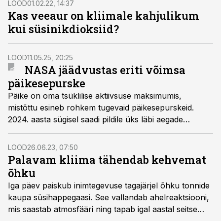
LOOD
01.02.22, 14:37
Kas veeaur on kliimale kahjulikum
kui süsinikdioksiid?
LOOD
11.05.25, 20:25
NASA jäädvustas eriti võimsa
päikesepurske
Päike on oma tsüklilise aktiivsuse maksimumis,
mistõttu esineb rohkem tugevaid päikesepurskeid.
2024. aasta sügisel saadi pildile üks läbi aegade
intensiivseimaid päikesepurskeid.
LOOD
26.06.23, 07:50
Palavam kliima tähendab kehvemat
õhku
Iga päev paiskub inimtegevuse tagajärjel õhku tonnide
kaupa süsihappe­gaasi. See vallandab ahelreaktsiooni,
mis saastab atmosfääri ning tapab igal aastal seitse