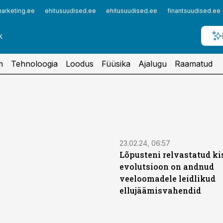
arketing.ee
ehitusuudised.ee
ehitusuudised.ee
finantsuudised.ee
m
Tehnoloogia
Loodus
Füüsika
Ajalugu
Raamatud
23.02.24, 06:57
Lõpusteni relvastatud ki
evolutsioon on andnud
veeloomadele leidlikud
ellujäämisvahendid