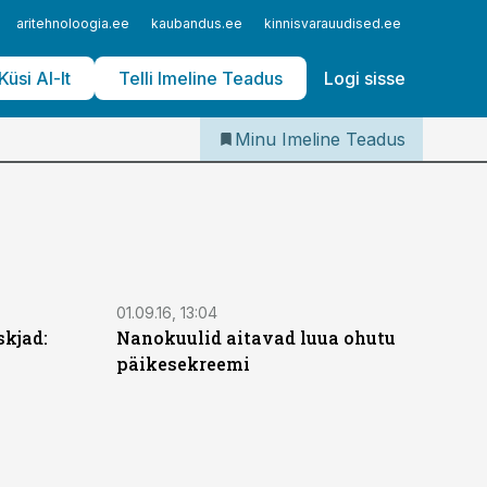
Iseteenindus
aritehnoloogia.ee
kaubandus.ee
kinnisvarauudised.ee
logistika
Telli Imeline Teadus
Küsi AI-lt
Telli Imeline Teadus
Logi sisse
Minu Imeline Teadus
01.09.16, 13:04
skjad:
Nanokuulid aitavad luua ohutu
päikesekreemi