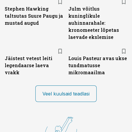
Stephen Hawking
Julm võitlus
taltsutas Suure Paugu ja
kuninglikule
mustad augud
auhinnarahale:
kronomeeter lõpetas
laevade ekslemise
Jäistest vetest leiti
Louis Pasteur avas ukse
legendaarse laeva
tundmatusse
vrakk
mikromaailma
Veel kuulsaid teadlasi