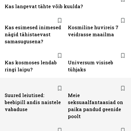
Kas langevat tähte võib kuulda?
Kas esimesed inimesed
Kosmiline huvireis 7
nägid tähistaevast
veidrasse maailma
samasugusena?
Kas kosmoses lendab
Universum visiseb
ringi laipu?
tühjaks
Suured leiutised:
Meie
beebipill andis naistele
seksuaalfantaasiad on
vabaduse
paika pandud geenide
poolt