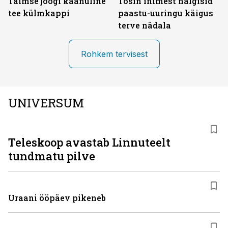
Taimse joogi käänuline
Tosin inimest nälgisid
tee külmkappi
paastu-uuringu käigus
terve nädala
Rohkem tervisest
UNIVERSUM
Teleskoop avastab Linnuteelt
tundmatu pilve
Uraani ööpäev pikeneb