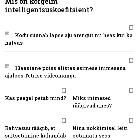
Mis on kõrgeim
intelligentsuskoefitsient?
Kodu suunab lapse aju arengut nii heas kui ka
halvas
13aastane poiss alistas esimese inimesena
ajaloos Tetrise videomängu
Kas peegel petab mind?
Miks inimesed
räägivad unes?
Rahvasuu räägib, et
Nina nokkimisel leiti
suitsetamine kahandab
ootamatu seos