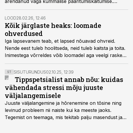
arendanud väga kummalise paaritumiskäitumise.
Hüppa koos meiega konnade põnevasse maailma!
LOOD
28.02.26, 12:46
Kõik järglaste heaks: loomade
ohverdused
Iga lapsevanem teab, et lapsed nõuavad ohvreid.
Nende eest tuleb hoolitseda, neid tuleb kaitsta ja toita.
Inimestega võrreldes võib loomadel aga veelgi raskem
olla. Loomade seas on liike, kes ei maga laste nimel
nädalaid, ning mõni ohverdab järgmise põlvkonna
SISUTURUNDUS
02.10.25, 12:39
ST
hüvanguks kõige kallima – oma elu.
Tippspetsialist annab nõu: kuidas
vähendada stressi mõju juuste
väljalangemisele
Juuste väljalangemine ja hõrenemine on tõsine ning
levinud probleem nii naiste kui ka meeste jaoks.
Tegemist on teemaga, mis tekitab palju masendust ja
ebakindlust ning mõjub negatiivselt elukvaliteedile. Mis
on kõige efektiivseim viis peatada juuste väljalangemine