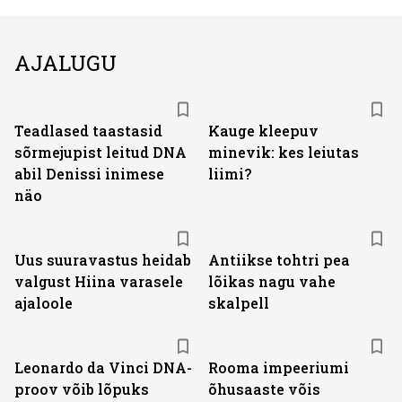
AJALUGU
Teadlased taastasid
Kauge kleepuv
sõrmejupist leitud DNA
minevik: kes leiutas
abil Denissi inimese
liimi?
näo
Uus suuravastus heidab
Antiikse tohtri pea
valgust Hiina varasele
lõikas nagu vahe
ajaloole
skalpell
Leonardo da Vinci DNA-
Rooma impeeriumi
proov võib lõpuks
õhusaaste võis