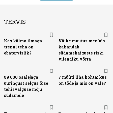
TERVIS
Kas külma ilmaga
Väike muutus menüüs
trenni teha on
kahandab
ebatervislik?
südamehaiguste riski
viiendiku võrra
89 000 osalejaga
7 müüti liha kohta: kus
uuringust selgus öise
on tõde ja mis on vale?
tehisvalguse mõju
südamele