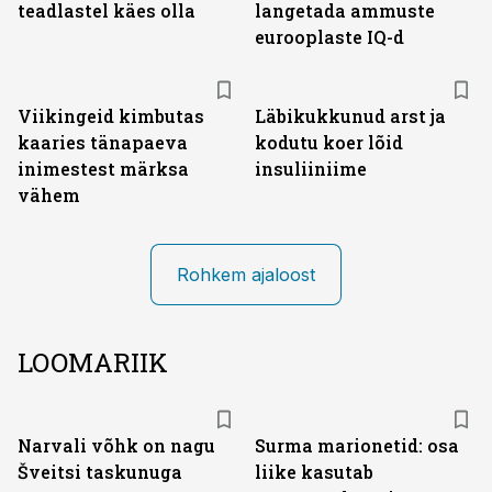
teadlastel käes olla
langetada ammuste
eurooplaste IQ-d
Viikingeid kimbutas
Läbikukkunud arst ja
kaaries tänapaeva
kodutu koer lõid
inimestest märksa
insuliiniime
vähem
Rohkem ajaloost
LOOMARIIK
Narvali võhk on nagu
Surma marionetid: osa
Šveitsi taskunuga
liike kasutab