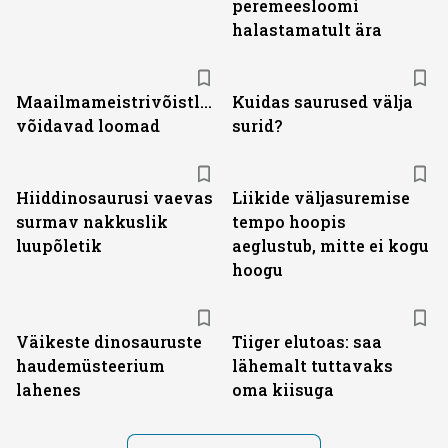
peremeesloomi
halastamatult ära
Maailmameistrivõistlustel
Kuidas saurused välja
võidavad loomad
surid?
Hiiddinosaurusi vaevas
Liikide väljasuremise
surmav nakkuslik
tempo hoopis
luupõletik
aeglustub, mitte ei kogu
hoogu
Väikeste dinosauruste
Tiiger elutoas: saa
haudemüsteerium
lähemalt tuttavaks
lahenes
oma kiisuga