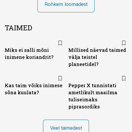
Rohkem loomadest
TAIMED
Miks ei salli mõni
Millised näevad taimed
inimene koriandrit?
välja teistel
planeetidel?
Kas taim võiks inimese
Pepper X tunnistati
sõna kuulata?
ametlikult maailma
tuliseimaks
piprasordiks
Veel taimedest