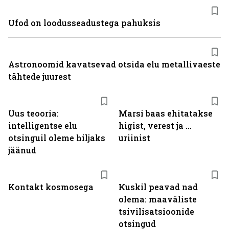
Ufod on loodusseadustega pahuksis
Astronoomid kavatsevad otsida elu metallivaeste
tähtede juurest
Uus teooria:
Marsi baas ehitatakse
intelligentse elu
higist, verest ja ...
otsinguil oleme hiljaks
uriinist
jäänud
Kontakt kosmosega
Kuskil peavad nad
olema: maaväliste
tsivilisatsioonide
otsingud