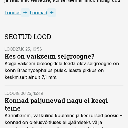
ja saad alati teavituse, kui sel teemal ilmub midagi uut!
Loodus
Loomad
SEOTUD LOOD
LOOD
27.10.25, 16:56
Kes on väikseim selgroogne?
Kõige väiksem bioloogidele teada olev selgroogne on
konn Brachycephalus pulex. Isaste pikkus on
keskmiselt ainult 7,1 mm.
LOOD
18.06.25, 15:49
Konnad paljunevad nagu ei keegi
teine
Kannibalism, valikuline kuulmine ja keerulised poosid –
konnad on olelusvõitluses ellujäämiseks välja