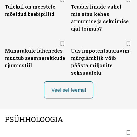
Tulekul on meestele
Teadus linade vahel:
mõeldud beebipillid
mis sinu kehas
armumise ja seksimise
ajal toimub?
Munarakule lähenedes
Uus impotentsusravim:
muutub seemnerakkude
mürgiämblik võib
ujumisstiil
päästa miljonite
seksuaalelu
Veel sel teemal
PSÜHHOLOOGIA