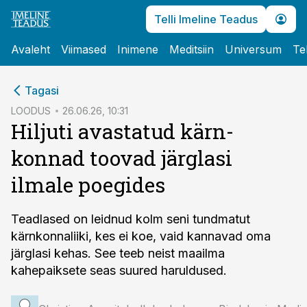
Telli Imeline Teadus
Avaleht
Viimased
Inimene
Meditsiin
Universum
Te
cebook
Tagasi
Twitter)
LOODUS
26.06.26, 10:31
Hiljuti avastatud kärn­
kedIn
konnad toovad järglasi
ail
ilmale poegides
k
Teadlased on leidnud kolm seni tundmatut
kärnkonnaliiki, kes ei koe, vaid kannavad oma
järglasi kehas. See teeb neist maailma
kahepaiksete seas suured haruldused.