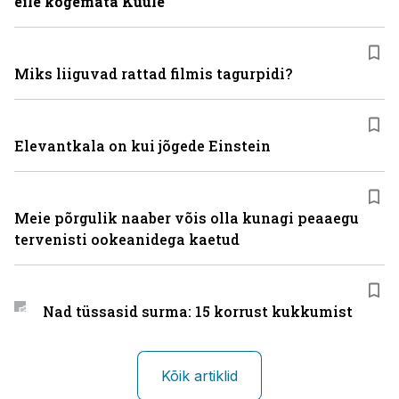
eile kogemata Kuule
Miks liiguvad rattad filmis tagurpidi?
Elevantkala on kui jõgede Einstein
Meie põrgulik naaber võis olla kunagi peaaegu
tervenisti ookeanidega kaetud
Nad tüssasid surma: 15 korrust kukkumist
Kõik artiklid