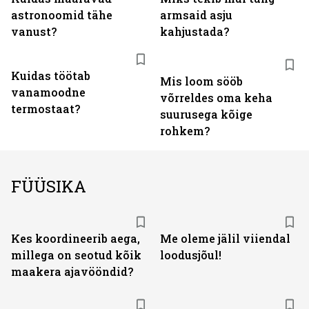
astronoomid tähe
armsaid asju
vanust?
kahjustada?
Kuidas töötab
Mis loom sööb
vanamoodne
võrreldes oma keha
termostaat?
suurusega kõige
rohkem?
FÜÜSIKA
Kes koordineerib aega,
Me oleme jälil viiendal
millega on seotud kõik
loodusjõul!
maakera ajavööndid?