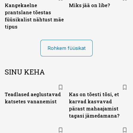
Kangekaelne
Miks jää on libe?
prantslane tõestas
füüsikalist nähtust mäe
tipus
Rohkem füüsikat
SINU KEHA
Teadlased aeglustavad
Kas on tõesti tõsi, et
katsetes vananemist
karvad kasvavad
pärast mahaajamist
tagasi jämedamana?