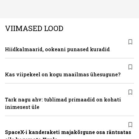
ning juuksed taas tihedaks ja tugevaks saada?
VIIMASED LOOD
Hiidkalmaarid, ookeani punased kuradid
Kas viipekeel on kogu maailmas ühesugune?
Tark nagu ahv: tublimad primaadid on kohati
inimesest üle
SpaceX-i kanderaketi majakõrgune osa räntsatas