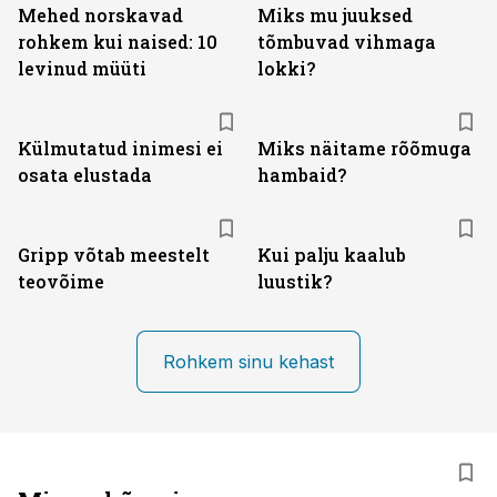
Mehed norskavad
Miks mu juuksed
rohkem kui naised: 10
tõmbuvad vihmaga
levinud müüti
lokki?
Külmutatud inimesi ei
Miks näitame rõõmuga
osata elustada
hambaid?
Gripp võtab meestelt
Kui palju kaalub
teovõime
luustik?
Rohkem sinu kehast