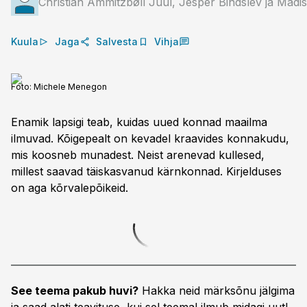
Christian Ammitzbøll Juul, Jesper Bindslev ja Mad
Kuula
Jaga
Salvesta
Vihja
Foto:
Michele Menegon
Enamik lapsigi teab, kuidas uued konnad maailma
ilmuvad. Kõigepealt on kevadel kraavides konnakudu,
mis koosneb munadest. Neist arenevad kullesed,
millest saavad täiskasvanud kärnkonnad. Kirjelduses
on aga kõrvalepõikeid.
See teema pakub huvi?
Hakka neid märksõnu jälgima