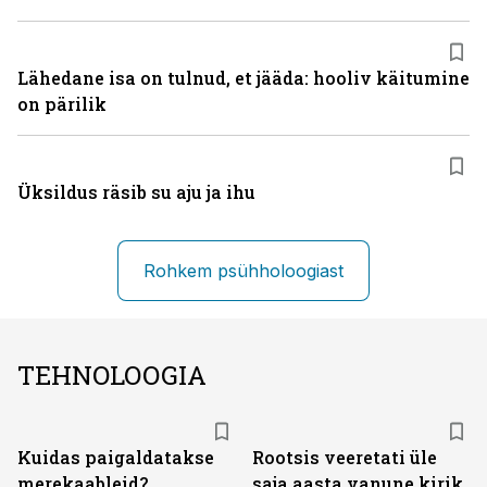
Lähedane isa on tulnud, et jääda: hooliv käitumine
on pärilik
Üksildus räsib su aju ja ihu
Rohkem psühholoogiast
TEHNOLOOGIA
Kuidas paigaldatakse
Rootsis veeretati üle
merekaableid?
saja aasta vanune kirik