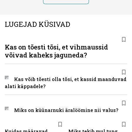
LUGEJAD KÜSIVAD
Kas on tõesti tõsi, et vihmaussid
võivad kaheks jaguneda?
Kas võib tõesti olla tõsi, et kassid maanduvad
alati käppadele?
Miks on küünarnuki äralöömine nii valus?
Kuidas määravad
Miks tekib mul tung