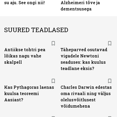
su aju. See ongi nii!
Alzheimeri tõve ja
dementsusega
SUURED TEADLASED
Antiikse tohtri pea
Täheparved osutavad
lõikas nagu vahe
vigadele Newtoni
skalpell
seaduses: kas kuulus
teadlane eksis?
Kas Pythagoras laenas
Charles Darwin edestas
kuulsa teoreemi
oma rivaali ning väljus
Aasiast?
olelusvõitlusest
võidumehena