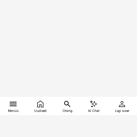
Menüü
Uudised
Otsing
AI Chat
Logi sisse
Vana-Lõuna 39/1, 19094 Tallinn