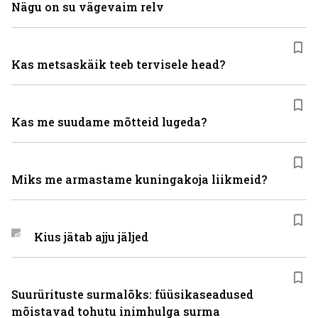
Nägu on su vägevaim relv
Kas metsaskäik teeb tervisele head?
Kas me suudame mõtteid lugeda?
Miks me armastame kuningakoja liikmeid?
Kius jätab ajju jäljed
Suurürituste surmalõks: füüsikaseadused
mõistavad tohutu inimhulga surma