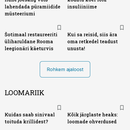
lahendada püramiidide
insuliiniime
müsteeriumi
Šotimaal restaureeriti
Kui sa reisid, siis ära
üliharuldane Rooma
oma retkedel teadust
leegionäri käeturvis
unusta!
Rohkem ajaloost
LOOMARIIK
Kuidas saab sinivaal
Kõik järglaste heaks:
toituda krillidest?
loomade ohverdused