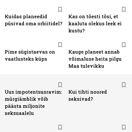
Kuidas planeedid
Kas on tõesti tõsi, et
püsivad oma orbiitidel?
kaaluta olekus leek ei
kustu?
Pime sügistaevas on
Kauge planeet annab
vaatlusteks küps
võimaluse heita pilgu
Maa tulevikku
Uus impotentsusravim:
Kui tihti noored
mürgiämblik võib
seksivad?
päästa miljonite
seksuaalelu