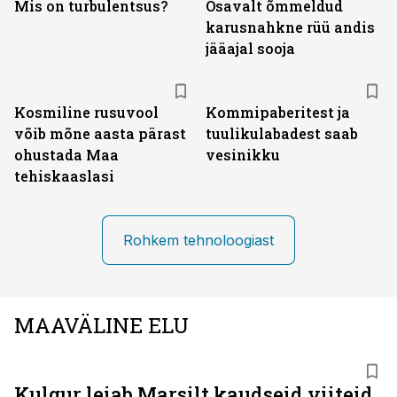
Mis on turbulentsus?
Osavalt õmmeldud
karusnahkne rüü andis
jääajal sooja
Kosmiline rusuvool
Kommipaberitest ja
võib mõne aasta pärast
tuulikulabadest saab
ohustada Maa
vesinikku
tehiskaaslasi
Rohkem tehnoloogiast
MAAVÄLINE ELU
Kulgur leiab Marsilt kaudseid viiteid