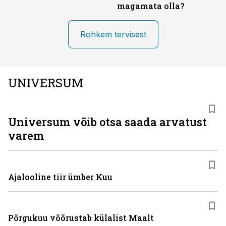
magamata olla?
Rohkem tervisest
UNIVERSUM
Universum võib otsa saada arvatust
varem
Ajalooline tiir ümber Kuu
Põrgukuu võõrustab külalist Maalt