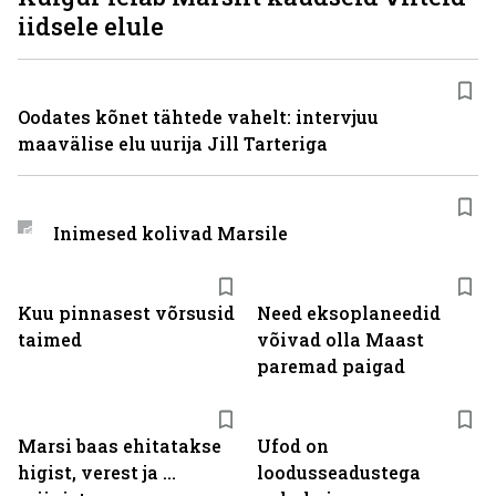
iidsele elule
Oodates kõnet tähtede vahelt: intervjuu
maavälise elu uurija Jill Tarteriga
Inimesed kolivad Marsile
Kuu pinnasest võrsusid
Need eksoplaneedid
taimed
võivad olla Maast
paremad paigad
Marsi baas ehitatakse
Ufod on
higist, verest ja ...
loodusseadustega