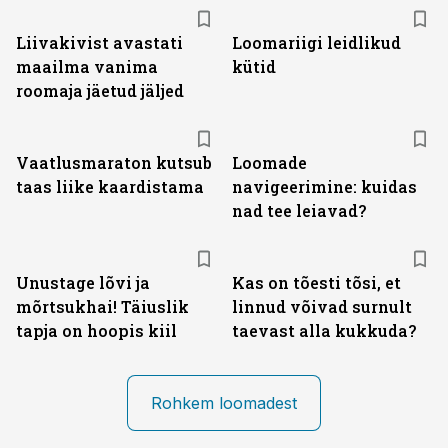
Liivakivist avastati
Loomariigi leidlikud
maailma vanima
kütid
roomaja jäetud jäljed
Vaatlusmaraton kutsub
Loomade
taas liike kaardistama
navigeerimine: kuidas
nad tee leiavad?
Unustage lõvi ja
Kas on tõesti tõsi, et
mõrtsukhai! Täiuslik
linnud võivad surnult
tapja on hoopis kiil
taevast alla kukkuda?
Rohkem loomadest