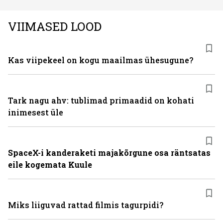
Eestis viimastel aastatel kiiresti tuntust kogunud.
VIIMASED LOOD
Kas viipekeel on kogu maailmas ühesugune?
Tark nagu ahv: tublimad primaadid on kohati
inimesest üle
SpaceX-i kanderaketi majakõrgune osa räntsatas
eile kogemata Kuule
Miks liiguvad rattad filmis tagurpidi?