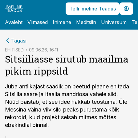
Telli Imeline Teadus
Avaleht
Viimased
Inimene
Meditsiin
Universum
Te
cebook
Tagasi
Twitter)
EHITISED
09.06.26, 16:11
Sitsiiliasse sirutub maailma
kedIn
pikim rippsild
ail
k
Juba antiikajast saadik on peetud plaane ehitada
Sitsiilia saare ja Itaalia mandriosa vahele sild.
Nüüd paistab, et see idee hakkab teostuma. Üle
Messina väina viiv sild peaks purustama kõik
rekordid, kuid projekt seisab mitmes mõttes
ebakindlal pinnal.