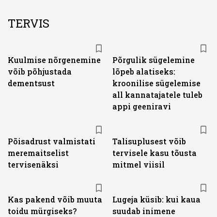
TERVIS
Kuulmise nõrgenemine
Põrgulik sügelemine
võib põhjustada
lõpeb alatiseks:
dementsust
kroonilise sügelemise
all kannatajatele tuleb
appi geeniravi
Põisadrust valmistati
Talisuplusest võib
meremaitselist
tervisele kasu tõusta
tervisenäksi
mitmel viisil
Kas pakend võib muuta
Lugeja küsib: kui kaua
toidu mürgiseks?
suudab inimene