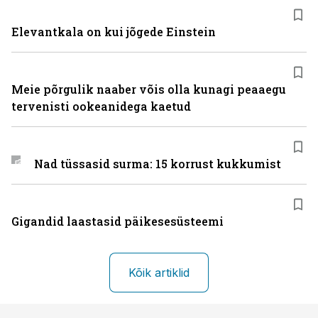
Elevantkala on kui jõgede Einstein
Meie põrgulik naaber võis olla kunagi peaaegu
tervenisti ookeanidega kaetud
Nad tüssasid surma: 15 korrust kukkumist
Gigandid laastasid päikesesüsteemi
Kõik artiklid