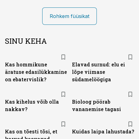
Rohkem füüsikat
SINU KEHA
Kas hommikune
Elavad surnud: elu ei
äratuse edasilükkamine
lõpe viimase
on ebatervislik?
südamelöögiga
Kas kihelus võib olla
Bioloog pöörab
nakkav?
vananemise tagasi
Kas on tõesti tõsi, et
Kuidas laipa lahustada?
karvad kasvavad