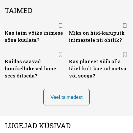
TAIMED
Kas taim võiks inimese
Miks on hiid-karuputk
sõna kuulata?
inimestele nii ohtlik?
Kuidas saavad
Kas planeet võib olla
lumikellukesed lume
täielikult kaetud metsa
sees õitseda?
või sooga?
Veel taimedest
LUGEJAD KÜSIVAD