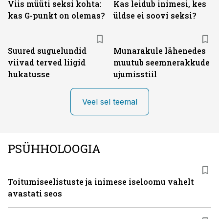
Viis müüti seksi kohta:
Kas leidub inimesi, kes
kas G-punkt on olemas?
üldse ei soovi seksi?
Suured suguelundid
Munarakule lähenedes
viivad terved liigid
muutub seemnerakkude
hukatusse
ujumisstiil
Veel sel teemal
PSÜHHOLOOGIA
Toitumiseelistuste ja inimese iseloomu vahelt
avastati seos