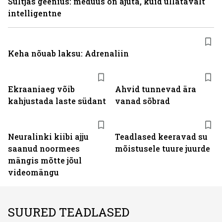
Sültjas geenius: meduus on ajuta, kuid üllatavalt
intelligentne
Keha nõuab laksu: Adrenaliin
Ekraaniaeg võib
Ahvid tunnevad ära
kahjustada laste südant
vanad sõbrad
Neuralinki kiibi ajju
Teadlased keeravad su
saanud noormees
mõistusele tuure juurde
mängis mõtte jõul
videomängu
SUURED TEADLASED