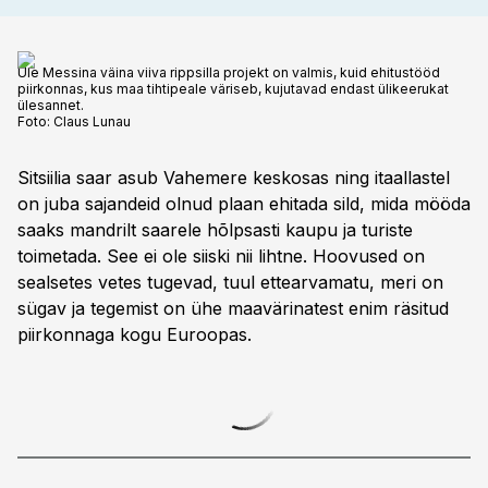
Üle Messina väina viiva rippsilla projekt on valmis, kuid ehitustööd
piirkonnas, kus maa tihtipeale väriseb, kujutavad endast ülikeerukat
ülesannet.
Foto:
Claus Lunau
Sitsiilia saar asub Vahemere keskosas ning itaallastel
on juba sajandeid olnud plaan ehitada sild, mida mööda
saaks mandrilt saarele hõlpsasti kaupu ja turiste
toimetada. See ei ole siiski nii lihtne. Hoovused on
sealsetes vetes tugevad, tuul ettearvamatu, meri on
sügav ja tegemist on ühe maa­värinatest enim räsitud
piirkonnaga kogu Euroopas.