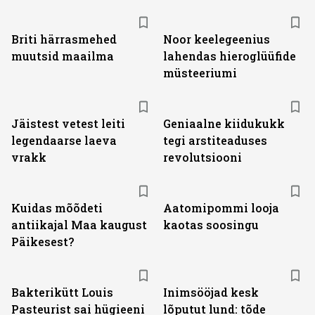
Briti härrasmehed
Noor keelegeenius
muutsid maailma
lahendas hieroglüüfide
müsteeriumi
Jäistest vetest leiti
Geniaalne kiidukukk
legendaarse laeva
tegi arstiteaduses
vrakk
revolutsiooni
Kuidas mõõdeti
Aatomipommi looja
antiikajal Maa kaugust
kaotas soosingu
Päikesest?
Bakterikütt Louis
Inimsööjad kesk
Pasteurist sai hügieeni
lõputut lund: tõde