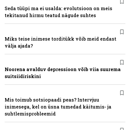
Seda tüüpi ma ei usalda: evolutsioon on meis
tekitanud hirmu teatud nägude suhtes
Miks teise inimese torditükk võib meid endast
välja ajada?
Noorena avalduv depressioon võib viia suurema
suitsiidiriskini
Mis toimub sotsiopaadi peas? Intervjuu
inimesega, kel on üsna tumedad käitumis- ja
suhtlemisprobleemid