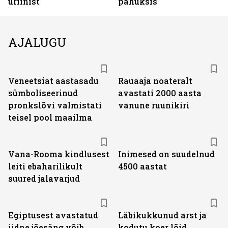
uriinist
pahuksis
AJALUGU
Veneetsiat aastasadu
Rauaaja noateralt
sümboliseerinud
avastati 2000 aasta
pronkslõvi valmistati
vanune ruunikiri
teisel pool maailma
Vana-Rooma kindlusest
Inimesed on suudelnud
leiti ebaharilikult
4500 aastat
suured jalavarjud
Egiptusest avastatud
Läbikukkunud arst ja
iidne jõesäng võib
kodutu koer lõid