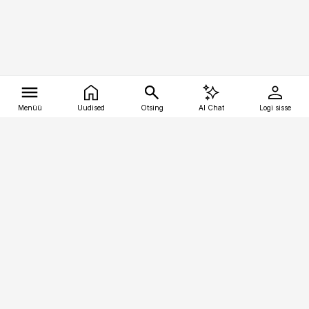
Menüü
Uudised
Otsing
AI Chat
Logi sisse
Vana-Lõuna 39/1, 19094 Tallinn
(+372) 667 0111
tellimiskeskus@aripaev.ee
Telli Imeline Teadus
Uudiskirjad
Kontakt
Sisu kasutamisõigused
Ajakirjaniku