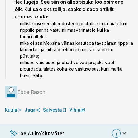
Hea lugeja! See siin on alles sisuka loo esimene
lõik. Kui sa oleks tellija, saaksid seda artiklit
lugedes teada:
milliste insenerilahendustega püütakse maailma pikim
rippsild panna vastu nii maavärinatele kui ka
tormituultele;
miks ei saa Messina väinas kasutada tavapärast rippsilla
lahendust ja millised rekordid uus sild seetõttu
püstitaks;
millised vaidlused ja ohud võivad projekti veel
pidurdada, alates kohalike vastuseisust kuni maffia
huvini välja.
Ebbe Rasch
Kuula
Jaga
Salvesta
Vihja
Loe AI kokkuvõtet