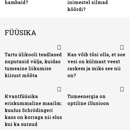
hambaid?
inimestel silmad
kõõrdi?
FÜÜSIKA
Tartu ülikooli teadlased
Kas võib tõsi olla, et soe
nuputasid välja, kuidas
vesi on külmast veest
tumeaine liikumise
raskem ja miks see nii
kiirust mõõta
on?
Kvantfüüsika
Tumeenergia on
eriskummaline maailm:
optiline illusioon
kuulus Schrödingeri
kass on korraga nii elus
kui ka surnud