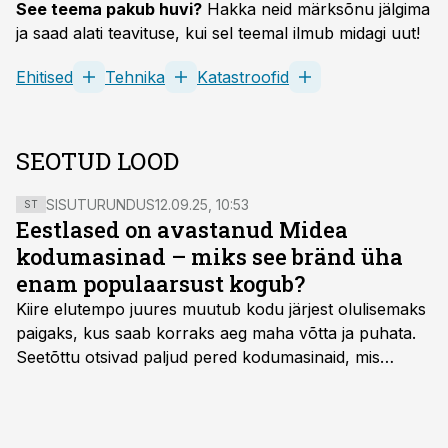
See teema pakub huvi?
Hakka neid märksõnu jälgima
ja saad alati teavituse, kui sel teemal ilmub midagi uut!
Ehitised
Tehnika
Katastroofid
SEOTUD LOOD
SISUTURUNDUS
12.09.25, 10:53
ST
Eestlased on avastanud Midea
kodumasinad – miks see bränd üha
enam populaarsust kogub?
Kiire elutempo juures muutub kodu järjest olulisemaks
paigaks, kus saab korraks aeg maha võtta ja puhata.
Seetõttu otsivad paljud pered kodumasinaid, mis
oleksid usaldusväärsed, säästaksid aega ja looksid
kodus mõnusama keskkonna. Just neid vajadusi täidab
rahvusvaheline kodumasinate tootja Midea, mis on